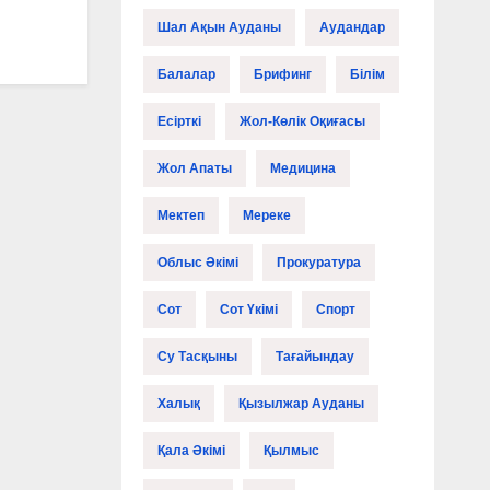
Шал Ақын Ауданы
Аудандар
Балалар
Брифинг
Білім
Есірткі
Жол-Көлік Оқиғасы
Жол Апаты
Медицина
Мектеп
Мереке
Облыс Әкімі
Прокуратура
Сот
Сот Үкімі
Спорт
Су Тасқыны
Тағайындау
Халық
Қызылжар Ауданы
Қала Әкімі
Қылмыс