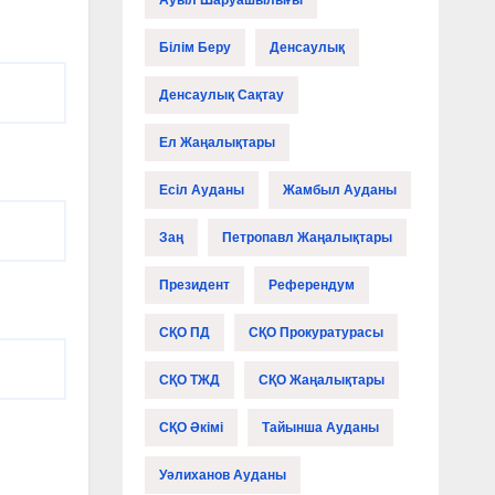
Ауыл Шаруашылығы
Білім Беру
Денсаулық
Денсаулық Сақтау
Ел Жаңалықтары
Есіл Ауданы
Жамбыл Ауданы
Заң
Петропавл Жаңалықтары
Президент
Референдум
СҚО ПД
СҚО Прокуратурасы
СҚО ТЖД
СҚО Жаңалықтары
СҚО Әкімі
Тайынша Ауданы
Уәлиханов Ауданы