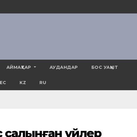
АЙМАҚТАР
АУДАНДАР
БОС УАҚЫТ
ЕС
KZ
RU
с салынған үйлер