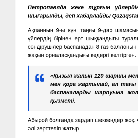
Петропавлда жеке тұрғын үйлерді
шығарылды, деп хабарлайды Qazaqstan
Ақпанның 9-ы күні таңғы 9-дар шамасын
үйлердің бірінен өрт шыққандығы турал
сөндірушілер баспанадан 8 газ баллонын 
жақын орналасқандығы кедергі келтірген.
«Қызыл жалын 120 шаршы метр
мен қора жартылай, ал тағы
баспаналарды шарпуына жол
қызметі.
Абырой болғанда зардап шеккендер жоқ. 
әлі зерттеліп жатыр.