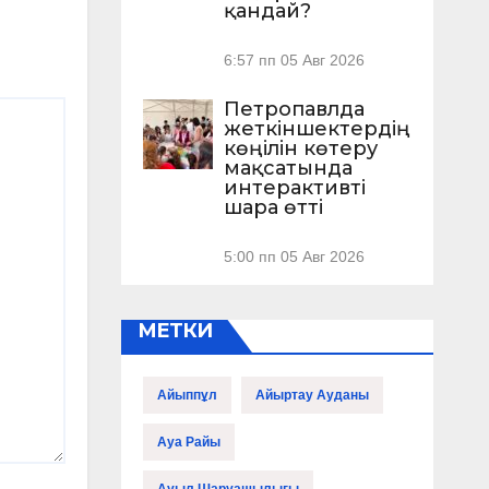
қандай?
6:57 пп
05 Авг 2026
Петропавлда
жеткіншектердің
көңілін көтеру
мақсатында
интерактивті
шара өтті
5:00 пп
05 Авг 2026
МЕТКИ
Айыппұл
Айыртау Ауданы
Ауа Райы