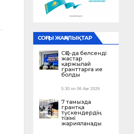
СОҢҒЫ ЖАҢАЛЫҚТАР
СҚО-да белсенді
жастар
қаржылай
гранттарға ие
болды
5:30 пп
06 Авг 2026
7 тамызда
грантқа
түскендердің
тізімі
жарияланады