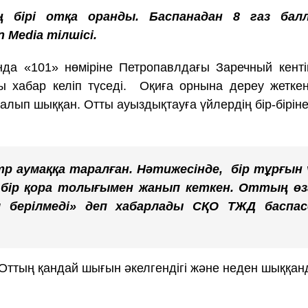
ң бірі отқа оранды. Баспанадан 8 газ бал
 Media тілшісі.
да «101» нөміріне Петропавлдағы Заречный кенті
ы хабар келіп түседі. Оқиға орнына дереу жетке
алып шыққан. Отты ауыздықтауға үйлердің бір-бірін
 аумаққа таралған. Нәтижесінде, бір тұрғын 
 бір қора толығымен жанып кеткен. Оттың өз
 берілмеді» деп хабарлады СҚО ТЖД баспас
Оттың қандай шығын әкелгендігі және неден шыққа