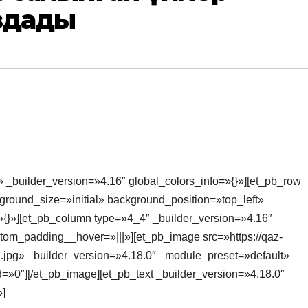
здады
» _builder_version=»4.16″ global_colors_info=»{}»][et_pb_row
round_size=»initial» background_position=»top_left»
{}»][et_pb_column type=»4_4″ _builder_version=»4.16″
stom_padding__hover=»|||»][et_pb_image src=»https://qaz-
.jpg» _builder_version=»4.18.0″ _module_preset=»default»
=»0″][/et_pb_image][et_pb_text _builder_version=»4.18.0″
»]