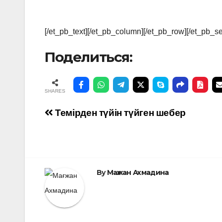
[/et_pb_text][/et_pb_column][/et_pb_row][/et_pb_se
Поделиться:
SHARES
Навигация
Темірден түйін түйген шебер
по
записям
By
Мағжан Ахмадина