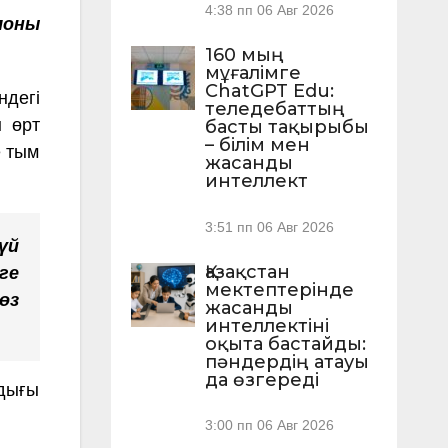
4:38 пп
06 Авг 2026
лоны
160 мың
мұғалімге
ChatGPT Edu:
ндегі
теледебаттың
н өрт
басты тақырыбы
– білім мен
е тым
жасанды
интеллект
3:51 пп
06 Авг 2026
үй
Қазақстан
ге
мектептерінде
өз
жасанды
интеллектіні
оқыта бастайды:
пәндердің атауы
да өзгереді
ндығы
3:00 пп
06 Авг 2026