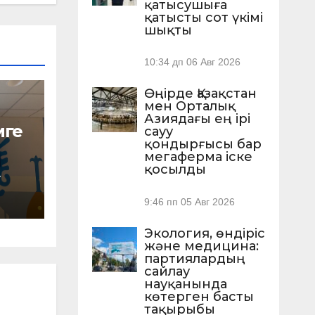
қатысушыға
қатысты сот үкімі
шықты
10:34 дп
06 Авг 2026
АУ
Өңірде Қазақстан
мен Орталық
Азиядағы ең ірі
мге
сауу
қондырғысы бар
мегаферма іске
қосылды
А
ы –
нды
9:46 пп
05 Авг 2026
Экология, өндіріс
және медицина:
партиялардың
сайлау
науқанында
көтерген басты
тақырыбы