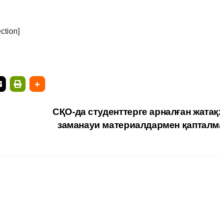
ction]
СҚО-да студенттерге арналған жатақ
заманауи материалдармен қаптал