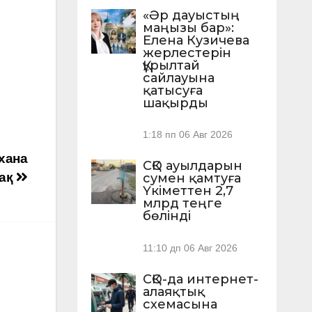
«Әр дауыстың
маңызы бар»:
Елена Кузичева
жерлестерін
Құрылтай
сайлауына
қатысуға
шақырды
1:18 пп
06 Авг 2026
хана
СҚО ауылдарын
мақ
сумен қамтуға
Үкіметтен 2,7
млрд теңге
бөлінді
11:10 дп
06 Авг 2026
СҚО-да интернет-
алаяқтық
схемасына