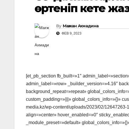
өртеніп кете жа
By
Мағжан Ахмадина
ФЕВ 9, 2023
[et_pb_section fb_built=»1″ admin_label=»section
admin_label=»row» _builder_version=»4.16″ backg
background_repeat=»repeat» global_colors_info=»
custom_padding=»|||» global_colors_info=»{}» cu
media.kz/wp-content/uploads/2023/02/12647263-1
align=»center» hover_enabled=»0″ sticky_enabled
_module_preset=»default» global_colors_info=»{}