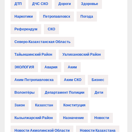
ДТП
ДЧС СКО
Дороги
Здоровье
Наркотики
Петропавловск
Погода
Референдум
СКО
Северо-Казахстанская Область
Тайыншинский Район
Уалихановский Район
ЭКОЛОГИЯ
Авария
Аким
Аким Петропавловска
Аким СКО
Бизнес
Волонтёры
Департамент Полиции
Дети
Закон
Казахстан
Конституция
Кызылжарский Район
Назначение
Новости
Новости Акмолинской Области
Новости Казахстана