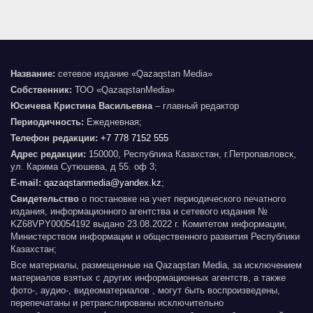
Название:
сетевое издание «Qazaqstan Media»
Собственник:
ТОО «QazaqstanMedia»
Юсичева Кристина Васильевна
– главный редактор
Периодичность:
Ежедневная;
Телефон редакции:
+7 778 7152 555
Адрес редакции:
150000, Республика Казахстан, г.Петропавловск,
ул. Карима Сутюшева, д 55. оф 3;
E-mail:
qazaqstanmedia@yandex.kz
;
Свидетельство
о постановке на учет периодического печатного
издания, информационного агентства и сетевого издания №
KZ68VPY00054192 выдано 23.08.2022 г. Комитетом информации,
Министерством информации и общественного развития Республики
Казахстан;
Все материалы, размещенные на Qazaqstan Media, за исключением
материалов взятых с других информационных агентств, а также
фото-, аудио-, видеоматериалов , могут быть воспроизведены,
перепечатаны и ретранслированы исключительно