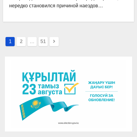
нередко становился причиной наездов…
Пагинация
1
2
…
51
записей