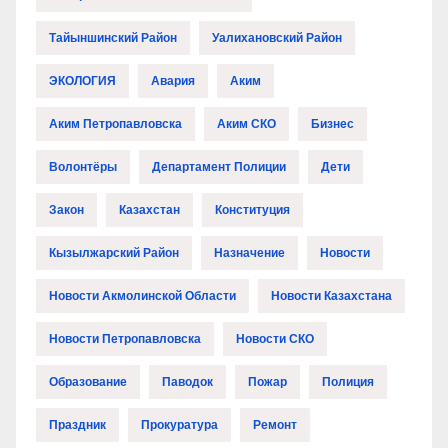
Тайыншинский Район
Уалихановский Район
ЭКОЛОГИЯ
Авария
Аким
Аким Петропавловска
Аким СКО
Бизнес
Волонтёры
Департамент Полиции
Дети
Закон
Казахстан
Конституция
Кызылжарский Район
Назначение
Новости
Новости Акмолинской Области
Новости Казахстана
Новости Петропавловска
Новости СКО
Образование
Паводок
Пожар
Полиция
Праздник
Прокуратура
Ремонт