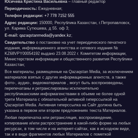
Юсичева Кристина Васильевна
– главный редактор
Периодичность:
Ежедневная;
Телефон редакции:
+7 778 7152 555
Адрес редакции:
150000, Республика Казахстан, г.Петропавловск,
ул. Карима Сутюшева, д 55. оф 3;
E-mail:
qazaqstanmedia@yandex.kz
;
Свидетельство
о постановке на учет периодического печатного
издания, информационного агентства и сетевого издания №
KZ68VPY00054192 выдано 23.08.2022 г. Комитетом информации,
Министерством информации и общественного развития Республики
Казахстан;
Все материалы, размещенные на Qazaqstan Media, за исключением
материалов взятых с других информационных агентств, а также
фото-, аудио-, видеоматериалов , могут быть воспроизведены,
перепечатаны и ретранслированы исключительно
республиканскими информагенствами в объеме не более одной
трети Материала с обязательной активной гиперссылкой на
Qazaqstan Media. Активная гиперссылка на Сайт должна быть
указана в первом или втором предложениях текста Материалов.
Любая перепечатка или ретрансляция, воспроизведение,
копирование и/или распространение в какой-либо форме на любых
ресурсах, в том числе и на интернет-сайтах, как в исходном виде,
так и в виде фрагментов любых Материалов с пометкой