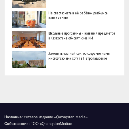
Не спасла: мать и её ребёнок разбились,
выпав из окна
Школьные программы и названия предметов
в Казахстане обновят из-за ИИ
Заменить частный сектор современными
многоэтажками хотят в Петропавловске
Название:
сетевое издание «Qazaqstan Media»
Собственник:
ТОО «QazaqstanMedia»