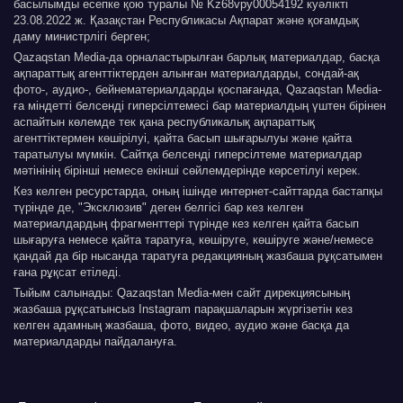
басылымды есепке қою туралы № Kz68vpy00054192 куәлікті
23.08.2022 ж. Қазақстан Республикасы Ақпарат және қоғамдық
даму министрлігі берген;
Qazaqstan Media-да орналастырылған барлық материалдар, басқа
ақпараттық агенттіктерден алынған материалдарды, сондай-ақ
фото-, аудио-, бейнематериалдарды қоспағанда, Qazaqstan Media-
ға міндетті белсенді гиперсілтемесі бар материалдың үштен бірінен
аспайтын көлемде тек қана республикалық ақпараттық
агенттіктермен көшірілуі, қайта басып шығарылуы және қайта
таратылуы мүмкін. Сайтқа белсенді гиперсілтеме материалдар
мәтінінің бірінші немесе екінші сөйлемдерінде көрсетілуі керек.
Кез келген ресурстарда, оның ішінде интернет-сайттарда бастапқы
түрінде де, "Эксклюзив" деген белгісі бар кез келген
материалдардың фрагменттері түрінде кез келген қайта басып
шығаруға немесе қайта таратуға, көшіруге, көшіруге және/немесе
қандай да бір нысанда таратуға редакцияның жазбаша рұқсатымен
ғана рұқсат етіледі.
Тыйым салынады: Qazaqstan Media-мен сайт дирекциясының
жазбаша рұқсатынсыз Instagram парақшаларын жүргізетін кез
келген адамның жазбаша, фото, видео, аудио және басқа да
материалдарды пайдалануға.