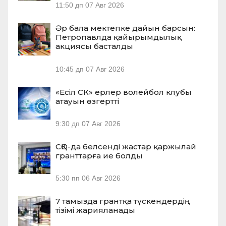
11:50 дп
07 Авг 2026
Әр бала мектепке дайын барсын:
Петропавлда қайырымдылық
акциясы басталды
10:45 дп
07 Авг 2026
«Есіл СК» ерлер волейбол клубы
атауын өзгертті
9:30 дп
07 Авг 2026
СҚО-да белсенді жастар қаржылай
гранттарға ие болды
5:30 пп
06 Авг 2026
7 тамызда грантқа түскендердің
тізімі жарияланады