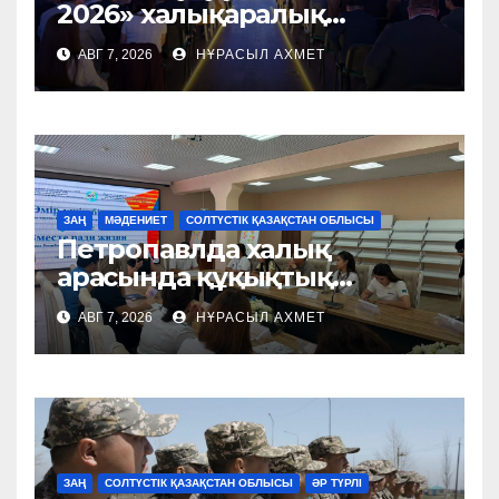
2026» халықаралық
форумы өтті
АВГ 7, 2026
НҰРАСЫЛ АХМЕТ
ЗАҢ
МӘДЕНИЕТ
СОЛТҮСТІК ҚАЗАҚСТАН ОБЛЫСЫ
Петропавлда халық
арасында құқықтық
мәдениетті
АВГ 7, 2026
НҰРАСЫЛ АХМЕТ
қалыптастыруға арналған
шара өтті
ЗАҢ
СОЛТҮСТІК ҚАЗАҚСТАН ОБЛЫСЫ
ӘР ТҮРЛІ