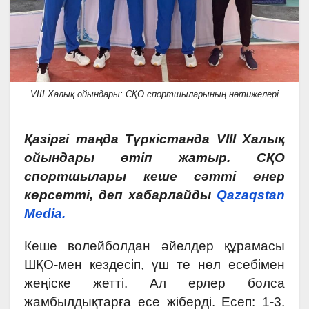
VIII Халық ойындары: СҚО спортшыларының нәтижелері
Қазіргі таңда Түркістанда VIII Халық
ойындары өтіп жатыр. СҚО
спортшылары кеше сәтті өнер
көрсетті, деп хабарлайды
Qazaqstan
Media.
Кеше волейболдан әйелдер құрамасы
ШҚО-мен кездесіп, үш те нөл есебімен
жеңіске жетті. Ал ерлер болса
жамбылдықтарға есе жіберді. Есеп: 1-3.