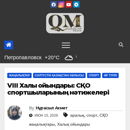
Skip
to
content
Петропавловск
+20°C
ЖАҢАЛЫҚТАР
СОЛТҮСТІК ҚАЗАҚСТАН ОБЛЫСЫ
СПОРТ
ӘР ТҮРЛІ
VIII Халық ойындары: СҚО
спортшыларының нәтижелері
By
Нұрасыл Ахмет
,
,
аралық
спорт
СҚО
ИЮН 15, 2026
,
жаңалықтары
Халық ойындары