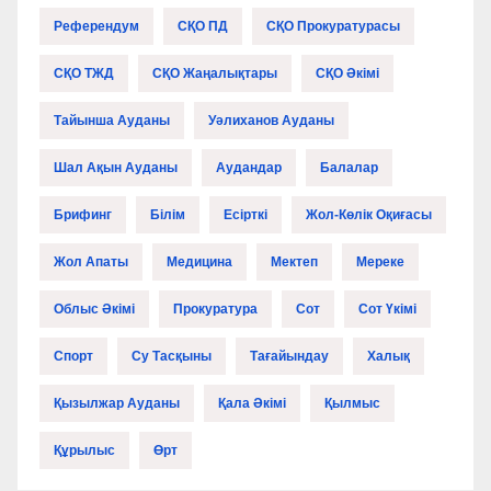
Референдум
СҚО ПД
СҚО Прокуратурасы
СҚО ТЖД
СҚО Жаңалықтары
СҚО Әкімі
Тайынша Ауданы
Уәлиханов Ауданы
Шал Ақын Ауданы
Аудандар
Балалар
Брифинг
Білім
Есірткі
Жол-Көлік Оқиғасы
Жол Апаты
Медицина
Мектеп
Мереке
Облыс Әкімі
Прокуратура
Сот
Сот Үкімі
Спорт
Су Тасқыны
Тағайындау
Халық
Қызылжар Ауданы
Қала Әкімі
Қылмыс
Құрылыс
Өрт