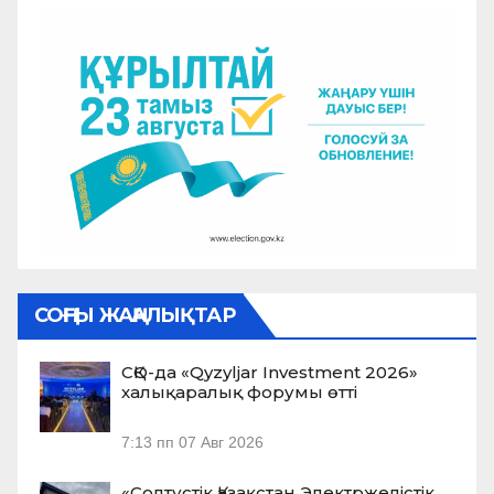
СОҢҒЫ ЖАҢАЛЫҚТАР
СҚО-да «Qyzyljar Investment 2026»
халықаралық форумы өтті
7:13 пп
07 Авг 2026
«Солтүстік Қазақстан Электржелістік