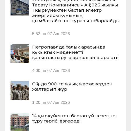
Тарату Компаниясы» АҚ 2026 жылғы
1 қыркүйектен бастап электр
энергиясы құнының
қымбаттайтыны туралы хабарлайды
5:52 пп
07 Авг 2026
Петропавлда халық арасында
құқықтық мәдениетті
қалыптастыруға арналған шара өтті
4:00 пп
07 Авг 2026
СҚО-да 900-ге жуық жас әскерден
жалтарып жүр
1:20 пп
07 Авг 2026
14 қыркүйектен бастап үй кезегіне
тұру тәртібі өзгереді