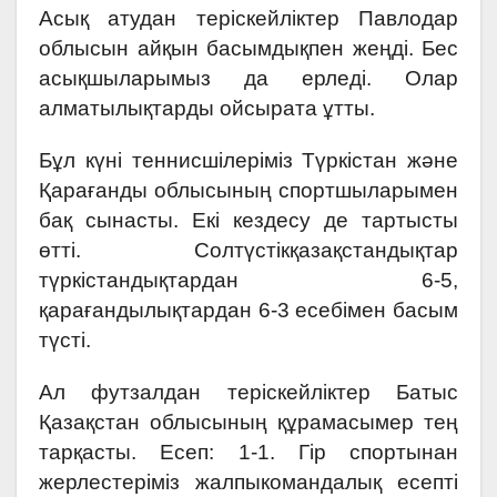
Асық атудан теріскейліктер Павлодар
облысын айқын басымдықпен жеңді. Бес
асықшыларымыз да ерледі. Олар
алматылықтарды ойсырата ұтты.
Бұл күні теннисшілеріміз Түркістан және
Қарағанды облысының спортшыларымен
бақ сынасты. Екі кездесу де тартысты
өтті. Солтүстікқазақстандықтар
түркістандықтардан 6-5,
қарағандылықтардан 6-3 есебімен басым
түсті.
Ал футзалдан теріскейліктер Батыс
Қазақстан облысының құрамасымер тең
тарқасты. Есеп: 1-1. Гір спортынан
жерлестеріміз жалпыкомандалық есепті