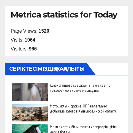
Metrica statistics for Today
Page Views:
1520
Visits:
1064
Visitors:
966
СЕРІКТЕСІМІЗДІҢ ЖАҢАЛЫҒЫ
Казахстанцев задержали в Таиланде по
подозрению в краже марихуаны
Мотоциклы и оружие: ОПГ нелегально
добывала золото в Кызылординской области
Мемлекеттік білім гранты иегерлерінің тізімі
жария болды