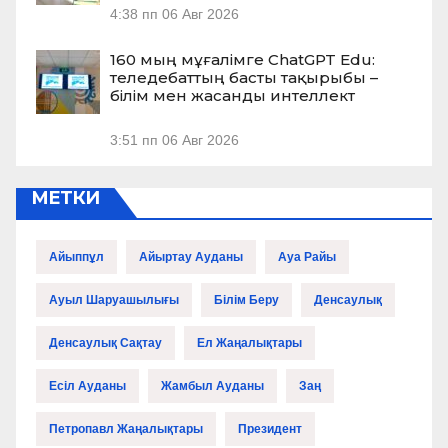
4:38 пп
06 Авг 2026
160 мың мұғалімге ChatGPT Edu:
теледебаттың басты тақырыбы –
білім мен жасанды интеллект
3:51 пп
06 Авг 2026
МЕТКИ
Айыппұл
Айыртау Ауданы
Ауа Райы
Ауыл Шаруашылығы
Білім Беру
Денсаулық
Денсаулық Сақтау
Ел Жаңалықтары
Есіл Ауданы
Жамбыл Ауданы
Заң
Петропавл Жаңалықтары
Президент