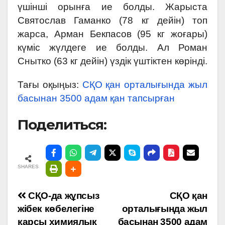
үшінші орынға ие болды. Жарыста
Святослав Гаманко (78 кг дейін) топ
жарса, Арман Бекпасов (95 кг жоғары)
күміс жүлдеге ие болды. Ал Роман
Снытко (63 кг дейін) үздік үштіктен көрінді.
Тағы оқыңыз:
СҚО қан орталығында жыл
басынан 3500 адам қан тапсырған
Поделиться:
SHARES
Навигация
СҚО-да жұпсыз
СҚО қан
жібек көбелегіне
орталығында жыл
по
қарсы химиялық
басынан 3500 адам