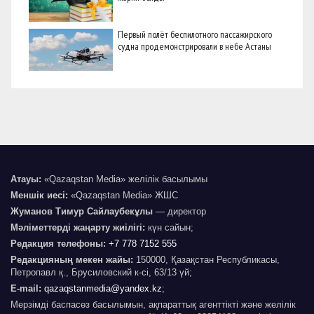
Первый полёт беспилотного пассажирского
судна продемонстрировали в небе Астаны
Атауы:
«Qazaqstan Media» желілік басылымы
Меншік иесі:
«Qazaqstan Media» ЖШС
Жуманов Тимур Сайлаубекұлы
— директор
Мәліметтерді жаңарту жиілігі:
күн сайын;
Редакция телефоны:
+7 778 7152 555
Редакцияның мекен жайы:
150000, Қазақстан Республикасы,
Петропавл қ., Брусиловский к-сі, 63/13 үй;
E-mail:
qazaqstanmedia@yandex.kz
;
Мерзімді баспасөз басылымын, ақпараттық агенттікті және желілік