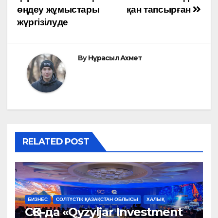
өңдеу жұмыстары
қан тапсырған
записям
жүргізілуде
By
Нұрасыл Ахмет
RELATED POST
БИЗНЕС
СОЛТҮСТІК ҚАЗАҚСТАН ОБЛЫСЫ
ХАЛЫҚ
СҚО-да «Qyzyljar Investment