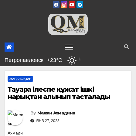
Skip
to
content
Петропавловск
+23°C
ЖАҢАЛЫҚТАР
Тауарға ілеспе құжат ішкі
нарықтан алынып тасталады
By
Мағжан Ахмадина
ЯНВ 27, 2023