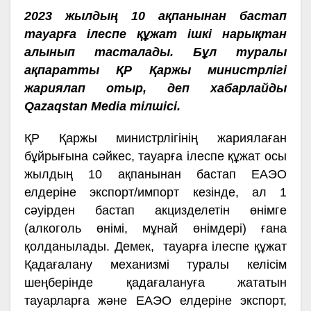
2023 жылдың 10 ақпанынан бастап
тауарға ілеспе құжат ішкі нарықтан
алынып тасталады. Бұл туралы
ақпаратты ҚР Қаржы министрлігі
жариялап отыр, деп хабарлайды
Qazaqstan Media тілшісі.
ҚР Қаржы министрлігінің жариялаған
бұйрығына сәйкес, тауарға ілеспе құжат осы
жылдың 10 ақпанынан бастап ЕАЭО
елдеріне экспорт/импорт кезінде, ал 1
сәуірден бастап акцизделетін өнімге
(алкоголь өнімі, мұнай өнімдері) ғана
қолданылады. Демек, тауарға ілеспе құжат
Қадағалану механизмі туралы келісім
шеңберінде қадағалануға жататын
тауарларға және ЕАЭО елдеріне экспорт,