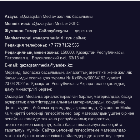
Атауы:
«Qazaqstan Media» желілік басылымы
Меншік иесі:
«Qazaqstan Media» ЖШС
Жуманов Тимур Сайлаубекұлы
— директор
Мәліметтерді жаңарту жиілігі:
күн сайын;
Редакция телефоны:
+7 778 7152 555
Редакцияның мекен жайы:
150000, Қазақстан Республикасы,
Петропавл қ., Брусиловский к-сі, 63/13 үй;
E-mail:
qazaqstanmedia@yandex.kz
;
Мерзімді баспасөз басылымын, ақпараттық агенттікті және желілік
басылымды есепке қою туралы № Kz68vpy00054192 куәлікті
23.08.2022 ж. Қазақстан Республикасы Ақпарат және қоғамдық
даму министрлігі берген;
Qazaqstan Media-да орналастырылған барлық материалдар, басқа
ақпараттық агенттіктерден алынған материалдарды, сондай-ақ
фото-, аудио-, бейнематериалдарды қоспағанда, Qazaqstan Media-
ға міндетті белсенді гиперсілтемесі бар материалдың үштен бірінен
аспайтын көлемде тек қана республикалық ақпараттық
агенттіктермен көшірілуі, қайта басып шығарылуы және қайта
таратылуы мүмкін. Сайтқа белсенді гиперсілтеме материалдар
мәтінінің бірінші немесе екінші сөйлемдерінде көрсетілуі керек.