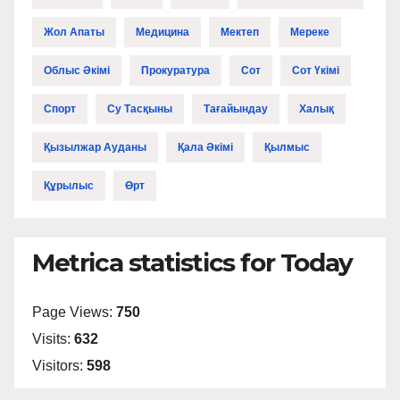
Жол Апаты
Медицина
Мектеп
Мереке
Облыс Әкімі
Прокуратура
Сот
Сот Үкімі
Спорт
Су Тасқыны
Тағайындау
Халық
Қызылжар Ауданы
Қала Әкімі
Қылмыс
Құрылыс
Өрт
Metrica statistics for Today
Page Views:
750
Visits:
632
Visitors:
598