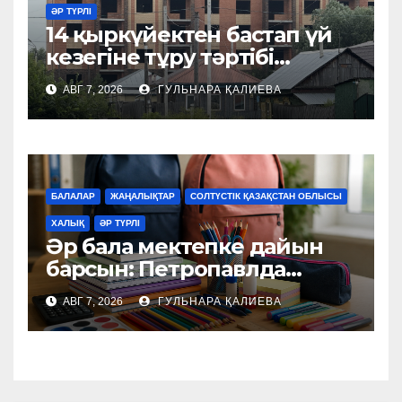
ӘР ТҮРЛІ
14 қыркүйектен бастап үй
кезегіне тұру тәртібі
өзгереді
АВГ 7, 2026
ГУЛЬНАРА ҚАЛИЕВА
БАЛАЛАР
ЖАҢАЛЫҚТАР
СОЛТҮСТІК ҚАЗАҚСТАН ОБЛЫСЫ
ХАЛЫҚ
ӘР ТҮРЛІ
Әр бала мектепке дайын
барсын: Петропавлда
қайырымдылық акциясы
АВГ 7, 2026
ГУЛЬНАРА ҚАЛИЕВА
басталды