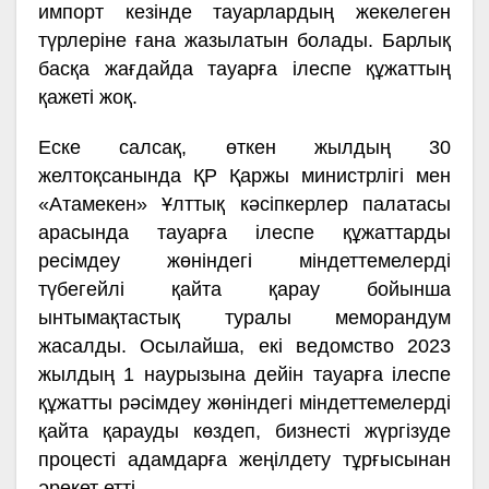
импорт кезінде тауарлардың жекелеген
түрлеріне ғана жазылатын болады. Барлық
басқа жағдайда тауарға ілеспе құжаттың
қажеті жоқ.
Еске салсақ, өткен жылдың 30
желтоқсанында ҚР Қаржы министрлігі мен
«Атамекен» Ұлттық кәсіпкерлер палатасы
арасында тауарға ілеспе құжаттарды
ресімдеу жөніндегі міндеттемелерді
түбегейлі қайта қарау бойынша
ынтымақтастық туралы меморандум
жасалды. Осылайша, екі ведомство 2023
жылдың 1 наурызына дейін тауарға ілеспе
құжатты рәсімдеу жөніндегі міндеттемелерді
қайта қарауды көздеп, бизнесті жүргізуде
процесті адамдарға жеңілдету тұрғысынан
әрекет етті.