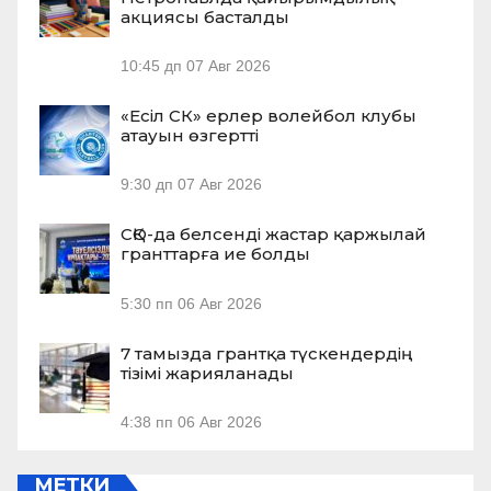
акциясы басталды
10:45 дп
07 Авг 2026
«Есіл СК» ерлер волейбол клубы
атауын өзгертті
9:30 дп
07 Авг 2026
СҚО-да белсенді жастар қаржылай
гранттарға ие болды
5:30 пп
06 Авг 2026
7 тамызда грантқа түскендердің
тізімі жарияланады
4:38 пп
06 Авг 2026
МЕТКИ