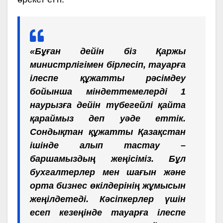
«Бұған дейін біз Қаржы
министрлігімен бірлесіп, тауарға
ілеспе құжатты рәсімдеу
бойынша міндеттемелерді 1
наурызға дейін түбегейлі қайта
қараймыз деп уәде еттік.
Сондықтан құжатты Қазақстан
ішінде алып тастау –
баршамыздың жеңісіміз. Бұл
бухгалтерлер мен шағын және
орта бизнес өкілдерінің жұмысын
жеңілдетеді. Кәсіпкерлер үшін
есеп кезеңінде тауарға ілеспе