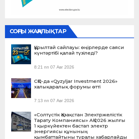
СОҢҒЫ ЖАҢАЛЫҚТАР
Құрылтай сайлауы: өңірлерде саяси
күнтәртібі қалай түзіледі?
8:21 пп
07 Авг 2026
СҚО-да «Qyzyljar Investment 2026»
халықаралық форумы өтті
7:13 пп
07 Авг 2026
«Солтүстік Қазақстан Электржелістік
Тарату Компаниясы» АҚ 2026 жылғы
1 қыркүйектен бастап электр
энергиясы құнының
қымбаттайтыны туралы хабарлайды