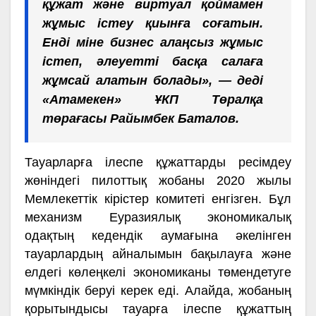
құжат және виртуал қоймамен
жұмыс істеу қиынға соғатын.
Енді міне бизнес алаңсыз жұмыс
істеп, әлеуетті басқа салаға
жұмсай алатын болады», — деді
«Атамекен» ҰКП Төралқа
төрағасы Райымбек Баталов.
Тауарларға ілеспе құжаттарды ресімдеу
жөніндегі пилоттық жобаны 2020 жылы
Мемлекеттік кірістер комитеті енгізген. Бұл
механизм Еуразиялық экономикалық
одақтың кедендік аумағына әкелінген
тауарлардың айналымын бақылауға және
елдегі көлеңкелі экономиканы төмендетуге
мүмкіндік беруі керек еді. Алайда, жобаның
қорытындысы тауарға ілеспе құжаттың