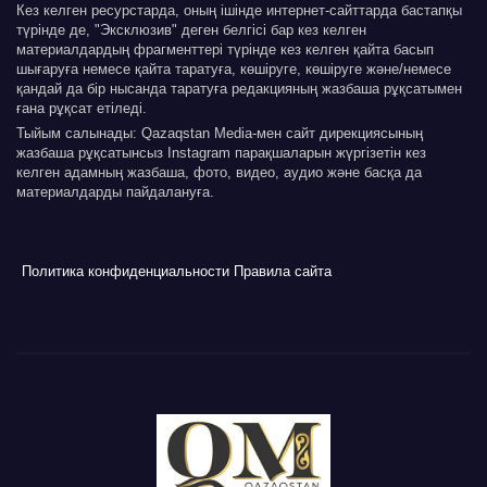
Кез келген ресурстарда, оның ішінде интернет-сайттарда бастапқы
түрінде де, "Эксклюзив" деген белгісі бар кез келген
материалдардың фрагменттері түрінде кез келген қайта басып
шығаруға немесе қайта таратуға, көшіруге, көшіруге және/немесе
қандай да бір нысанда таратуға редакцияның жазбаша рұқсатымен
ғана рұқсат етіледі.
Тыйым салынады: Qazaqstan Media-мен сайт дирекциясының
жазбаша рұқсатынсыз Instagram парақшаларын жүргізетін кез
келген адамның жазбаша, фото, видео, аудио және басқа да
материалдарды пайдалануға.
Политика конфиденциальности
Правила сайта