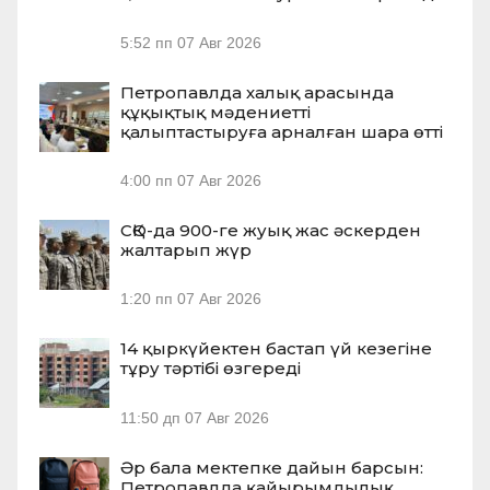
5:52 пп
07 Авг 2026
Петропавлда халық арасында
құқықтық мәдениетті
қалыптастыруға арналған шара өтті
4:00 пп
07 Авг 2026
СҚО-да 900-ге жуық жас әскерден
жалтарып жүр
1:20 пп
07 Авг 2026
14 қыркүйектен бастап үй кезегіне
тұру тәртібі өзгереді
11:50 дп
07 Авг 2026
Әр бала мектепке дайын барсын:
Петропавлда қайырымдылық