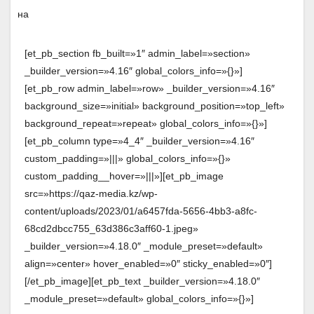
[et_pb_section fb_built=»1″ admin_label=»section»
_builder_version=»4.16″ global_colors_info=»{}»]
[et_pb_row admin_label=»row» _builder_version=»4.16″
background_size=»initial» background_position=»top_left»
background_repeat=»repeat» global_colors_info=»{}»]
[et_pb_column type=»4_4″ _builder_version=»4.16″
custom_padding=»|||» global_colors_info=»{}»
custom_padding__hover=»|||»][et_pb_image
src=»https://qaz-media.kz/wp-
content/uploads/2023/01/a6457fda-5656-4bb3-a8fc-
68cd2dbcc755_63d386c3aff60-1.jpeg»
_builder_version=»4.18.0″ _module_preset=»default»
align=»center» hover_enabled=»0″ sticky_enabled=»0″]
[/et_pb_image][et_pb_text _builder_version=»4.18.0″
_module_preset=»default» global_colors_info=»{}»]