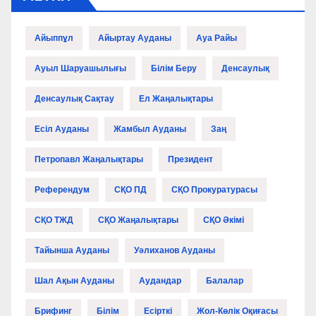
Айыппұл
Айыртау Ауданы
Ауа Райы
Ауыл Шаруашылығы
Білім Беру
Денсаулық
Денсаулық Сақтау
Ел Жаңалықтары
Есіл Ауданы
Жамбыл Ауданы
Заң
Петропавл Жаңалықтары
Президент
Референдум
СҚО ПД
СҚО Прокуратурасы
СҚО ТЖД
СҚО Жаңалықтары
СҚО Әкімі
Тайынша Ауданы
Уәлиханов Ауданы
Шал Ақын Ауданы
Аудандар
Балалар
Брифинг
Білім
Есірткі
Жол-Көлік Оқиғасы