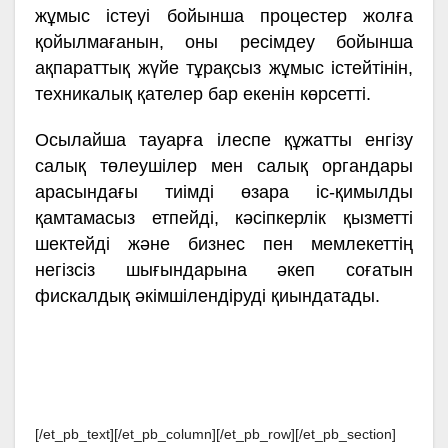
жұмыс істеуі бойынша процестер жолға
қойылмағанын, оны ресімдеу бойынша
ақпараттық жүйе тұрақсыз жұмыс істейтінін,
техникалық қателер бар екенін көрсетті.
Осылайша тауарға ілеспе құжатты енгізу
салық төлеушілер мен салық органдары
арасындағы тиімді өзара іс-қимылды
қамтамасыз етпейді, кәсіпкерлік қызметті
шектейді және бизнес пен мемлекеттің
негізсіз шығындарына әкеп соғатын
фискалдық әкімшілендіруді қиындатады.
[/et_pb_text][/et_pb_column][/et_pb_row][/et_pb_section]