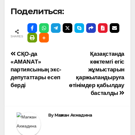
Поделиться:
SHARES
Навигация
СҚО-да
Қазақстанда
«AMANAT»
көктемгі егіс
по
партиясының экс-
жұмыстарын
депутаттары есеп
қаржыландыруға
записям
берді
өтінімдер қабылдау
басталды
By
Мағжан Ахмадина