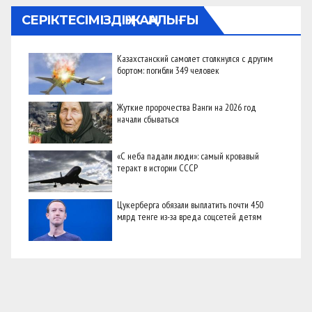
СЕРІКТЕСІМІЗДІҢ ЖАҢАЛЫҒЫ
Казахстанский самолет столкнулся с другим
бортом: погибли 349 человек
Жуткие пророчества Ванги на 2026 год
начали сбываться
«С неба падали люди»: самый кровавый
теракт в истории СССР
Цукерберга обязали выплатить почти 450
млрд тенге из-за вреда соцсетей детям