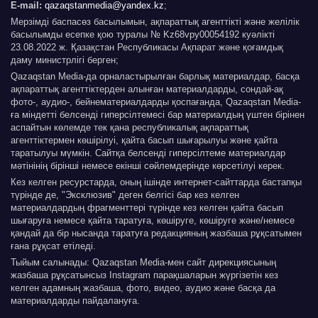
E-mail:
qazaqstanmedia@yandex.kz
;
Мерзімді баспасөз басылымын, ақпараттық агенттікті және желілік
басылымды есепке қою туралы № Kz68vpy00054192 куәлікті
23.08.2022 ж. Қазақстан Республикасы Ақпарат және қоғамдық
даму министрлігі берген;
Qazaqstan Media-да орналастырылған барлық материалдар, басқа
ақпараттық агенттіктерден алынған материалдарды, сондай-ақ
фото-, аудио-, бейнематериалдарды қоспағанда, Qazaqstan Media-
ға міндетті белсенді гиперсілтемесі бар материалдың үштен бірінен
аспайтын көлемде тек қана республикалық ақпараттық
агенттіктермен көшірілуі, қайта басып шығарылуы және қайта
таратылуы мүмкін. Сайтқа белсенді гиперсілтеме материалдар
мәтінінің бірінші немесе екінші сөйлемдерінде көрсетілуі керек.
Кез келген ресурстарда, оның ішінде интернет-сайттарда бастапқы
түрінде де, "Эксклюзив" деген белгісі бар кез келген
материалдардың фрагменттері түрінде кез келген қайта басып
шығаруға немесе қайта таратуға, көшіруге, көшіруге және/немесе
қандай да бір нысанда таратуға редакцияның жазбаша рұқсатымен
ғана рұқсат етіледі.
Тыйым салынады: Qazaqstan Media-мен сайт дирекциясының
жазбаша рұқсатынсыз Instagram парақшаларын жүргізетін кез
келген адамның жазбаша, фото, видео, аудио және басқа да
материалдарды пайдалануға.