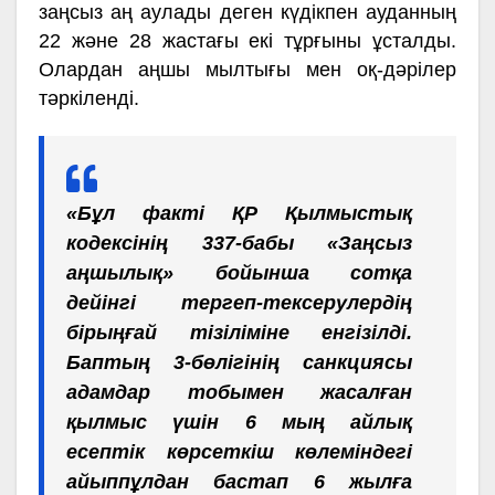
заңсыз аң аулады деген күдікпен ауданның
22 және 28 жастағы екі тұрғыны ұсталды.
Олардан аңшы мылтығы мен оқ-дәрілер
тәркіленді.
«Бұл факті ҚР Қылмыстық
кодексінің 337-бабы «Заңсыз
аңшылық» бойынша сотқа
дейінгі тергеп-тексерулердің
бірыңғай тізіліміне енгізілді.
Баптың 3-бөлігінің санкциясы
адамдар тобымен жасалған
қылмыс үшін 6 мың айлық
есептік көрсеткіш көлеміндегі
айыппұлдан бастап 6 жылға