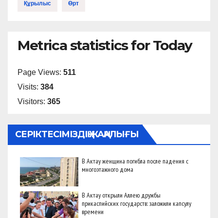
Құрылыс
Өрт
Metrica statistics for Today
Page Views:
511
Visits:
384
Visitors:
365
СЕРІКТЕСІМІЗДІҢ ЖАҢАЛЫҒЫ
В Актау женщина погибла после падения с
многоэтажного дома
В Актау открыли Аллею дружбы
прикаспийских государств: заложили капсулу
времени