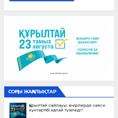
СОҢҒЫ ЖАҢАЛЫҚТАР
Құрылтай сайлауы: өңірлерде саяси
күнтәртібі қалай түзіледі?