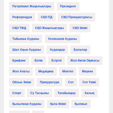
Петропавл Жаңалықтары
Президент
Референдум
СҚО ПД
СҚО Прокуратурасы
СҚО ТЖД
СҚО Жаңалықтары
СҚО Әкімі
Тайынша Ауданы
Уәлиханов Ауданы
Шал Ақын Ауданы
Аудандар
Балалар
Брифинг
Білім
Есірткі
Жол-Көлік Оқиғасы
Жол Апаты
Медицина
Мектеп
Мереке
Облыс Әкімі
Прокуратура
Сот
Сот Үкімі
Спорт
Су Тасқыны
Тағайындау
Халық
Қызылжар Ауданы
Қала Әкімі
Қылмыс