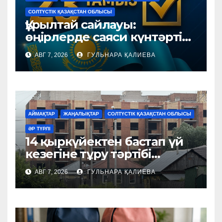
СОЛТҮСТІК ҚАЗАҚСТАН ОБЛЫСЫ
Құрылтай сайлауы:
өңірлерде саяси күнтәртібі
қалай түзіледі?
АВГ 7, 2026
ГУЛЬНАРА ҚАЛИЕВА
АЙМАҚТАР
ЖАҢАЛЫҚТАР
СОЛТҮСТІК ҚАЗАҚСТАН ОБЛЫСЫ
ӘР ТҮРЛІ
14 қыркүйектен бастап үй
кезегіне тұру тәртібі
өзгереді
АВГ 7, 2026
ГУЛЬНАРА ҚАЛИЕВА