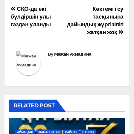
Навигация
СҚО-да екі
Көктемгі су
бүлдіршін улы
тасқынына
по
газдан уланды
дайындық жүргізіліп
жатқан жоқ
записям
By
Мағжан Ахмадина
RELATED POST
АЙМАҚТАР
ЖАҢАЛЫҚТАР
САЙЛАУ
САЯСАТ