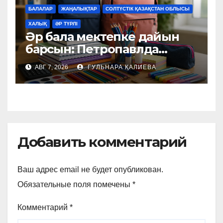
БАЛАЛАР
ЖАҢАЛЫҚТАР
СОЛТҮСТІК ҚАЗАҚСТАН ОБЛЫСЫ
ХАЛЫҚ
ӘР ТҮРЛІ
Әр бала мектепке дайын
барсын: Петропавлда
қайырымдылық акциясы
АВГ 7, 2026
ГУЛЬНАРА ҚАЛИЕВА
басталды
Добавить комментарий
Ваш адрес email не будет опубликован.
Обязательные поля помечены
*
Комментарий
*