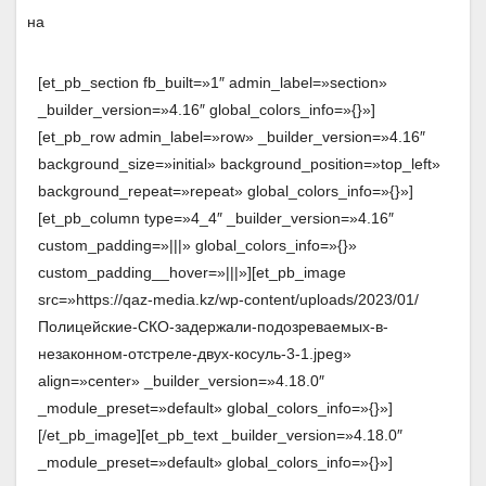
[et_pb_section fb_built=»1″ admin_label=»section»
_builder_version=»4.16″ global_colors_info=»{}»]
[et_pb_row admin_label=»row» _builder_version=»4.16″
background_size=»initial» background_position=»top_left»
background_repeat=»repeat» global_colors_info=»{}»]
[et_pb_column type=»4_4″ _builder_version=»4.16″
custom_padding=»|||» global_colors_info=»{}»
custom_padding__hover=»|||»][et_pb_image
src=»https://qaz-media.kz/wp-content/uploads/2023/01/
Полицейские-СКО-задержали-подозреваемых-в-
незаконном-отстреле-двух-косуль-3-1.jpeg»
align=»center» _builder_version=»4.18.0″
_module_preset=»default» global_colors_info=»{}»]
[/et_pb_image][et_pb_text _builder_version=»4.18.0″
_module_preset=»default» global_colors_info=»{}»]