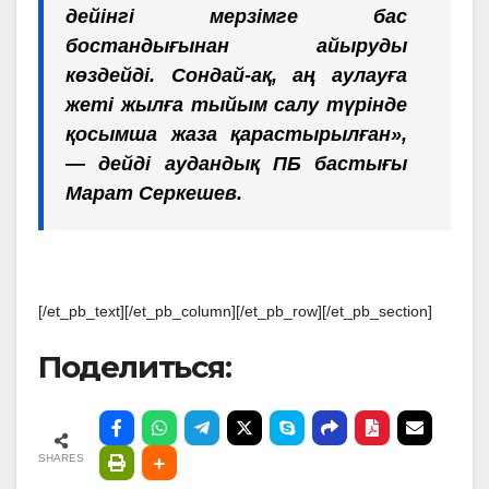
дейінгі мерзімге бас
бостандығынан айыруды
көздейді. Сондай-ақ, аң аулауға
жеті жылға тыйым салу түрінде
қосымша жаза қарастырылған»,
— дейді аудандық ПБ бастығы
Марат Серкешев.
[/et_pb_text][/et_pb_column][/et_pb_row][/et_pb_section]
Поделиться:
SHARES