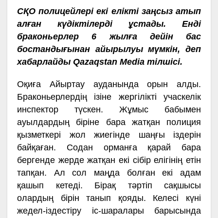
СҚО полицейлері екі елікті заңсыз атып
алған күдіктілерді ұстады. Енді
браконьерлер 6 жылға дейін бас
бостандығынан айырылуы мүмкін, деп
хабарлайды Qazaqstan Media тілшісі.
Оқиға Айыртау ауданында орын алды.
Браконьерлердің ізіне жергілікті учаскелік
инспектор түскен. Жұмыс бабымен
ауылдардың біріне бара жатқан полиция
қызметкері жол жиегінде шаңғы іздерін
байқаған. Содан орманға қарай бара
бергенде жерде жатқан екі сібір елігінің етін
тапқан. Ал сол маңда болған екі адам
қашып кетеді. Бірақ тәртіп сақшысы
олардың бірін танып қояды. Келесі күні
жедел-іздестіру іс-шаралары барысында