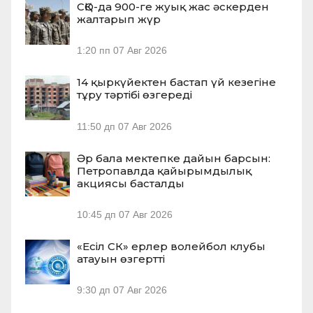
СҚО-да 900-ге жуық жас әскерден
жалтарып жүр
1:20 пп
07 Авг 2026
14 қыркүйектен бастап үй кезегіне
тұру тәртібі өзгереді
11:50 дп
07 Авг 2026
Әр бала мектепке дайын барсын:
Петропавлда қайырымдылық
акциясы басталды
10:45 дп
07 Авг 2026
«Есіл СК» ерлер волейбол клубы
атауын өзгертті
9:30 дп
07 Авг 2026