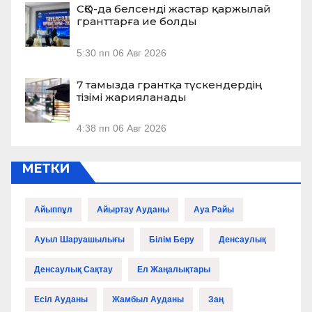
СҚО-да белсенді жастар қаржылай
гранттарға ие болды
5:30 пп
06 Авг 2026
7 тамызда грантқа түскендердің
тізімі жарияланады
4:38 пп
06 Авг 2026
МЕТКИ
Айыппұл
Айыртау Ауданы
Ауа Райы
Ауыл Шаруашылығы
Білім Беру
Денсаулық
Денсаулық Сақтау
Ел Жаңалықтары
Есіл Ауданы
Жамбыл Ауданы
Заң