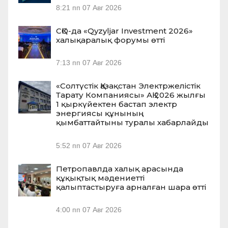
8:21 пп
07 Авг 2026
СҚО-да «Qyzyljar Investment 2026»
халықаралық форумы өтті
7:13 пп
07 Авг 2026
«Солтүстік Қазақстан Электржелістік
Тарату Компаниясы» АҚ 2026 жылғы
1 қыркүйектен бастап электр
энергиясы құнының
қымбаттайтыны туралы хабарлайды
5:52 пп
07 Авг 2026
Петропавлда халық арасында
құқықтық мәдениетті
қалыптастыруға арналған шара өтті
4:00 пп
07 Авг 2026