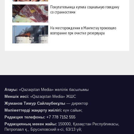
Покупательница купила социальную говядину
со странностями
На месторождении в Мангистау произошло
возгорание при очистке резервуара
Атауы:
«Qazaqstan Media» желілік басылымы
Меншік иесі:
«Qazaqstan Media» ЖШС
Жуманов Тимур Сайлаубекұлы
— директор
Мәліметтерді жаңарту жиілігі:
күн сайын;
Редакция телефоны:
+7 778 7152 555
Редакцияның мекен жайы:
150000, Қазақстан Республикасы,
Петропавл қ., Брусиловский к-сі, 63/13 үй;