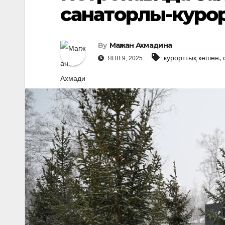
санаторлы-куро
By
Мағжан Ахмадина
,
курорттық кешен
ЯНВ 9, 2025