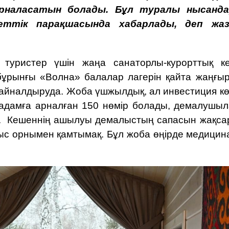
орналасатын болады. Бұл туралы нысанд
уметтік парақшасында
хабарлады
, деп жа
туристер үшін жаңа санаторлы-курорттық к
р бұрынғы «Волна» балалар лагерін қайта жаңғыр
 айналдыруда. Жоба үшжылдық, ал инвестиция кө
 адамға арналған 150 нөмір болады, демалушыл
. Кешеннің ашылуы демалыстың сапасын жақса
ыс орнымен қамтымақ. Бұл жоба өңірде медицин