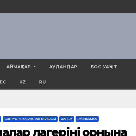
АЙМАҚТАР
АУДАНДАР
БОС УАҚЫТ
ЕС
KZ
RU
СОЛТҮСТІК ҚАЗАҚСТАН ОБЛЫСЫ
ХАЛЫҚ
ЭКОНОМИКА
алар лагерінің орнына