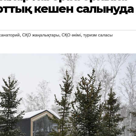
рттық кешен салынуда
,
,
,
санаторий
СҚО жаңалықтары
СҚО әкімі
туризм саласы