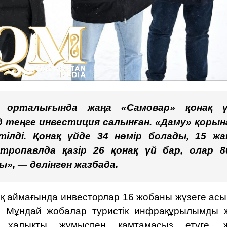
 орталығында жаңа «Самовар» қонақ ү
д теңге инвестиция салынған. «Даму» қорын
ілді. Қонақ үйде 34 нөмір болады, 15 жа
ропавлда қазір 26 қонақ үй бар, олар 8
», — делінген
жазбада.
қ аймағында инвесторлар 16 жобаны жүзеге асы
а. Мұндай жобалар туристік инфрақұрылымды 
а, халықты жұмыспен қамтамасыз етуге, 