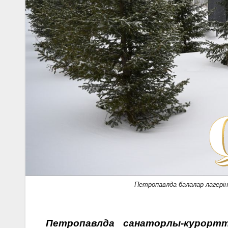
Петропавлда балалар лагері
Петропавлда санаторлы-курор