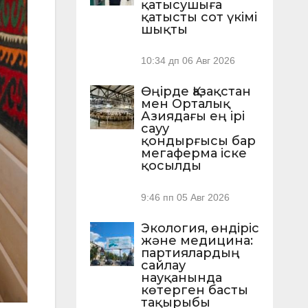
қатысушыға
қатысты сот үкімі
шықты
10:34 дп
06 Авг 2026
Өңірде Қазақстан
мен Орталық
Азиядағы ең ірі
сауу
қондырғысы бар
мегаферма іске
қосылды
9:46 пп
05 Авг 2026
Экология, өндіріс
және медицина:
партиялардың
сайлау
науқанында
көтерген басты
тақырыбы