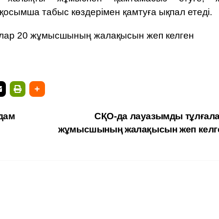
 қосымша табыс көздерімен қамтуға ықпал етеді.
лар 20 жұмысшының жалақысын жеп келген
адам
СҚО-да лауазымды тұлғала
жұмысшының жалақысын жеп кел