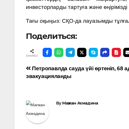
инвесторларды тартуға және өңірімізді
Тағы оқыңыз:
СҚО-да лауазымды тұлға
Поделиться:
SHARES
Навигация
Петропавлда сауда үйі өртеніп, 68 
эвакуацияланды
по
записям
By
Мағжан Ахмадина