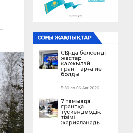
СОҢҒЫ ЖАҢАЛЫҚТАР
СҚО-да белсенді
жастар
қаржылай
гранттарға ие
болды
5:30 пп
06 Авг 2026
7 тамызда
грантқа
түскендердің
тізімі
жарияланады