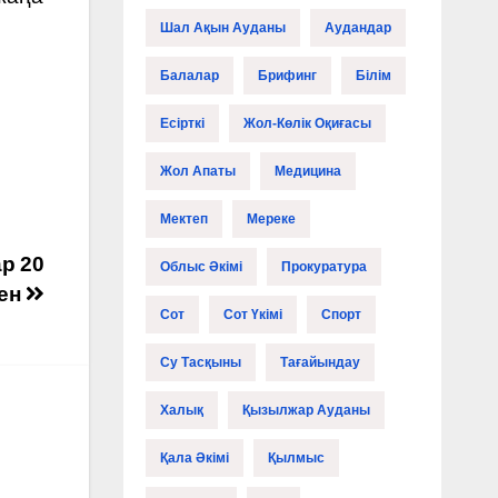
Шал Ақын Ауданы
Аудандар
Балалар
Брифинг
Білім
Есірткі
Жол-Көлік Оқиғасы
Жол Апаты
Медицина
Мектеп
Мереке
р 20
Облыс Әкімі
Прокуратура
ген
Сот
Сот Үкімі
Спорт
Су Тасқыны
Тағайындау
Халық
Қызылжар Ауданы
Қала Әкімі
Қылмыс