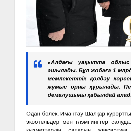
«Алдағы уақытта облыс
ашылады. Бұл жобаға 1 млр
мемлекеттік қолдау көрсет
жұмыс орны құрылады. Пет
демалушыны қабылдай алады
Одан бөлек, Имантау-Шалқар курортты
экоотельдер мен глэмпингтер салуд
қызметтердің сапасын жақсартуғ