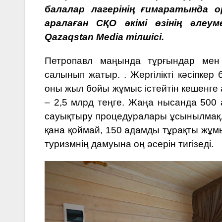
балалар лагерінің ғимаратында 
аралаған СҚО әкімі өзінің әле
Qazaqstan Media
тілшісі.
Петропавл маңында тұрғындар мен 
салынып жатыр. . Жергілікті кәсіпке
оны жыл бойы жұмыс істейтін кешенге
– 2,5 млрд теңге. Жаңа нысанда 500
сауықтыру процедуралары ұсынылмақ
қана қоймай, 150 адамды тұрақты жұм
туризмнің дамуына оң әсерін тигізеді.