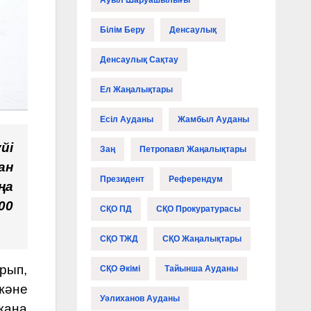
Ауыл Шаруашылығы
Білім Беру
Денсаулық
Денсаулық Сақтау
Ел Жаңалықтары
Есіл Ауданы
Жамбыл Ауданы
йі
Заң
Петропавл Жаңалықтары
ан
Президент
Референдум
ңа
00
СҚО ПД
СҚО Прокуратурасы
СҚО ТЖД
СҚО Жаңалықтары
рып,
СҚО Әкімі
Тайынша Ауданы
және
Уәлиханов Ауданы
жаңа