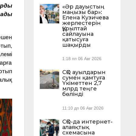
арды
«Әр дауыстың
маңызы бар»:
зады
Елена Кузичева
жерлестерін
Құрылтай
сайлауына
ешен
қатысуға
шақырды
тып,
лемі
1:18 пп
06 Авг 2026
арға
ртып
СҚО ауылдарын
сумен қамтуға
алық
Үкіметтен 2,7
млрд теңге
бөлінді
11:10 дп
06 Авг 2026
СҚО-да интернет-
алаяқтық
схемасына