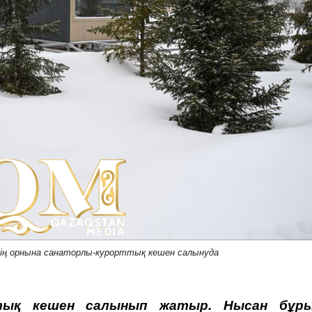
нің орнына санаторлы-курорттық кешен салынуда
ттық кешен салынып жатыр. Нысан бұр