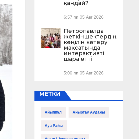
қандай?
6:57 пп
05 Авг 2026
Петропавлда
жеткіншектердің
көңілін көтеру
мақсатында
интерактивті
шара өтті
5:00 пп
05 Авг 2026
МЕТКИ
Айыппұл
Айыртау Ауданы
Ауа Райы