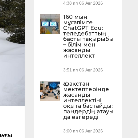
4:38 пп
06 Авг 2026
160 мың
мұғалімге
ChatGPT Edu:
теледебаттың
басты тақырыбы
– білім мен
жасанды
интеллект
3:51 пп
06 Авг 2026
Қазақстан
мектептерінде
жасанды
интеллектіні
оқыта бастайды:
пәндердің атауы
да өзгереді
3:00 пп
06 Авг 2026
ынғы