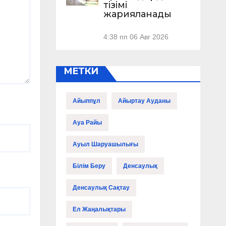
тізімі
жарияланады
4:38 пп
06 Авг 2026
МЕТКИ
Айыппұл
Айыртау Ауданы
Ауа Райы
Ауыл Шаруашылығы
Білім Беру
Денсаулық
Денсаулық Сақтау
Ел Жаңалықтары