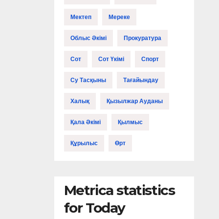
Мектеп
Мереке
Облыс Әкімі
Прокуратура
Сот
Сот Үкімі
Спорт
Су Тасқыны
Тағайындау
Халық
Қызылжар Ауданы
Қала Әкімі
Қылмыс
Құрылыс
Өрт
Metrica statistics
for Today