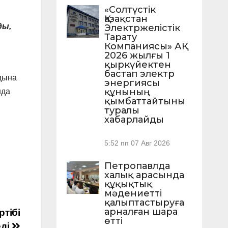
«Солтүстік
Қазақстан
ды,
Электржелістік
Тарату
Компаниясы» АҚ
2026 жылғы 1
қыркүйектен
бастап электр
ндына
энергиясы
құнының
нда
қымбаттайтыны
туралы
хабарлайды
5:52 пп
07 Авг 2026
Петропавлда
халық арасында
құқықтық
мәдениетті
қалыптастыруға
арналған шара
тібі
өтті
еді