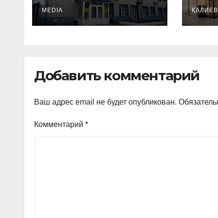
Тарату
жаң
Компаниясы» АҚ
MEDIA
енгі
ҚАЛИЕВ
2026 жылғы 1
қыркүйектен бастап
электр энергиясы
құнының
Добавить комментарий
қымбаттайтыны
туралы
хабарлайды
Ваш адрес email не будет опубликован.
Обязатель
Комментарий
*