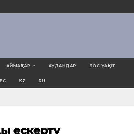
АЙМАҚТАР
АУДАНДАР
БОС УАҚЫТ
ЕС
KZ
RU
ы ескерту