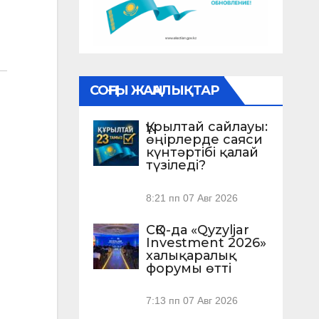
СОҢҒЫ ЖАҢАЛЫҚТАР
Құрылтай сайлауы:
өңірлерде саяси
күнтәртібі қалай
түзіледі?
8:21 пп
07 Авг 2026
СҚО-да «Qyzyljar
Investment 2026»
халықаралық
форумы өтті
7:13 пп
07 Авг 2026