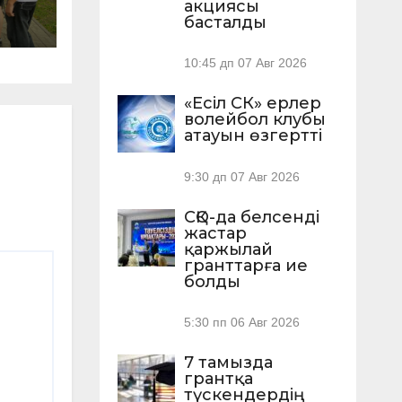
акциясы
басталды
10:45 дп
07 Авг 2026
«Есіл СК» ерлер
волейбол клубы
атауын өзгертті
9:30 дп
07 Авг 2026
СҚО-да белсенді
жастар
қаржылай
гранттарға ие
болды
5:30 пп
06 Авг 2026
7 тамызда
грантқа
түскендердің