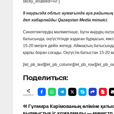
sticky_enabled=»0″]
9 наурызда облыс аумағында ауа райыны
деп хабарлайды Qazaqstan Media тілшісі.
Синоптиктердің мәліметінше, бүгін өңірдің оңтү
батысында, оңтүстігінде аздаған бұрқасын, көк
15-20 метрге
дейін
жете
ді.
Аймақтың батысында,
қарлы боран соғады. Оңтүстік-батыстан 15-20 м
[/et_pb_text][/et_pb_column][/et_pb_row][/et_pb_se
Поделиться:
SHARES
Навигация
Гүлмира Кәрімованың өліміне қаты
қылмыстық іс қозғалмады — министр