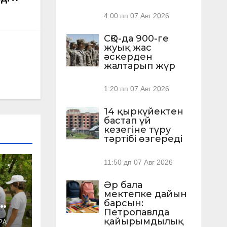
4:00 пп
07 Авг 2026
СҚО-да 900-ге
жуық жас
әскерден
жалтарып жүр
1:20 пп
07 Авг 2026
14 қыркүйектен
бастап үй
кезегіне тұру
тәртібі өзгереді
11:50 дп
07 Авг 2026
Әр бала
мектепке дайын
барсын:
Петропавлда
ы
қайырымдылық
РА