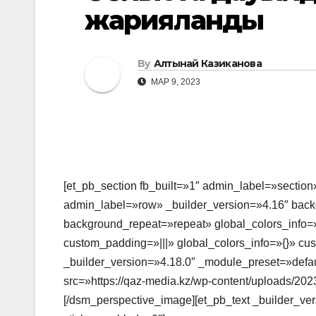
жарияланды
By
Алтынай Казиканова
МАР 9, 2023
[et_pb_section fb_built=»1″ admin_label=»section
admin_label=»row» _builder_version=»4.16″ backg
background_repeat=»repeat» global_colors_info=»
custom_padding=»|||» global_colors_info=»{}» c
_builder_version=»4.18.0″ _module_preset=»defa
src=»https://qaz-media.kz/wp-content/uploads
[/dsm_perspective_image][et_pb_text _builder_v