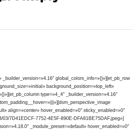
» _builder_version=»4.16″ global_colors_info=»{}»][et_pb_row
round_size=»initial» background_position=»top_left»
{}»][et_pb_column type=»4_4″ _builder_version=»4.16″
ustom_padding__hover=»|||»][dsm_perspective_image
ult» align=»center» hover_enabled=»0″ sticky_enabled=»0″
/2023/03/7D41EDCF-7752-4E5F-890E-DFA81BE75DAF.jpeg»]
ersion=»4.18.0″ _module_preset=»default» hover_enabled=»0″