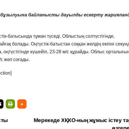
ң бұзылуына байланысты дауылды ескерту жариялан
стік-батысында тұман түседі. Облыстың солтүстігінде,
тайғақ болады. Оңтүстік-батыстан
соққан желдің
екпіні секу
 оңтүстігінде
күшейіп,
23-28 м/с
құрайды
. Облыс орталығы
/с жел соғады.
ction]
сты
Мерекеде ХҚКО-ның жұмыс істеу тәр
өзгер