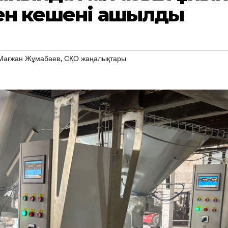
мен кешені ашылды
,
Мағжан Жұмабаев
СҚО жаңалықтары