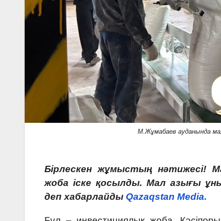
М.Жұмабаев ауданында мал
Бірлескен жұмыстың нәтижесі! М
жоба іске қосылды. Мал азығы ұн
деп хабарлайды
Qazaqstan Media.
Бұл – инвестициялық жоба. Кәсіпор