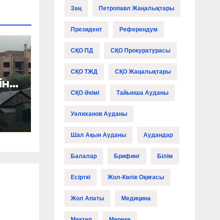
Заң
Петропавл Жаңалықтары
Президент
Референдум
СҚО ПД
СҚО Прокуратурасы
СҚО ТЖД
СҚО Жаңалықтары
іне
СҚО Әкімі
Тайынша Ауданы
А
Уәлиханов Ауданы
Шал Ақын Ауданы
Аудандар
Балалар
Брифинг
Білім
Есірткі
Жол-Көлік Оқиғасы
Жол Апаты
Медицина
Мектеп
Мереке