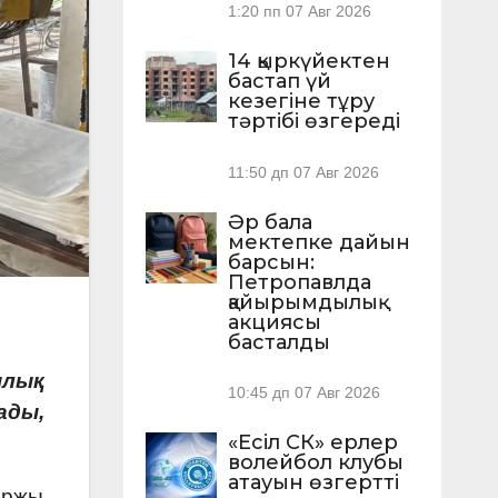
1:20 пп
07 Авг 2026
14 қыркүйектен
бастап үй
кезегіне тұру
тәртібі өзгереді
11:50 дп
07 Авг 2026
Әр бала
мектепке дайын
барсын:
Петропавлда
қайырымдылық
акциясы
басталды
ялық
10:45 дп
07 Авг 2026
ады,
«Есіл СК» ерлер
волейбол клубы
атауын өзгертті
аржы