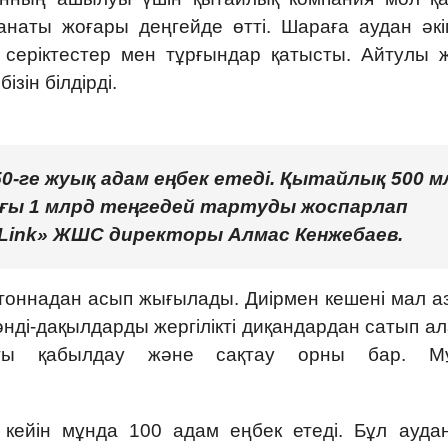
наты жоғары деңгейде өтті. Шараға аудан әкім
 серіктестер мен тұрғындар қатысты. Айтулы 
зін білдірді.
50-ге жуық адам еңбек етеді. Қытайлық 500 м
ағы 1 млрд теңгедей тартуды жоспарлап
 Link» ЖШС директоры Алмас Кенжебаев.
тоннадан асып жығылады. Диірмен кешені мал а
әнді-дақылдарды жергілікті диқандардан сатып а
тты қабылдау және сақтау орны бар. М
 кейін мұнда 100 адам еңбек етеді. Бұл ауда