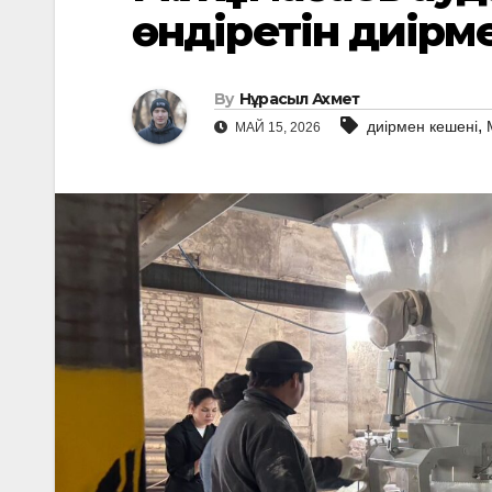
өндіретін диір
By
Нұрасыл Ахмет
,
диірмен кешені
МАЙ 15, 2026