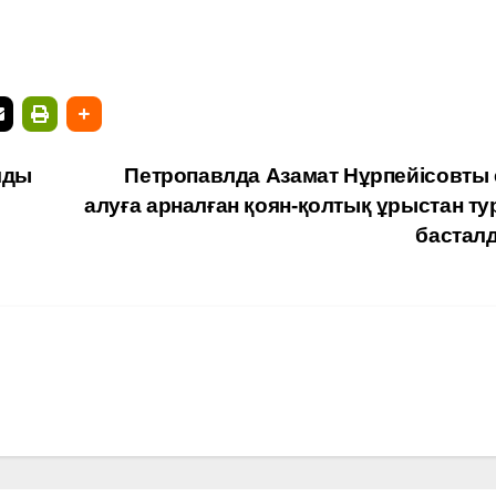
мды
Петропавлда Азамат Нұрпейісовты 
алуға арналған қоян-қолтық ұрыстан ту
бастал