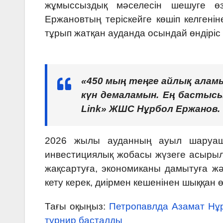
жұмыссыздық мәселесін шешуге өз
Ержановтың теріскейге көшіп келгені
тұрып жатқан ауданда осындай өндірі
«450 мың теңге айлық аламын
күн демаламын. Ең бастысы
Link» ЖШС Нұрбол Ержанов.
2026 жылы ауданның ауыл шаруаш
инвестициялық жобасы жүзеге асыры
жақсартуға, экономиканы дамытуға ж
кету керек, диірмен кешенінен шыққан 
Тағы оқыңыз:
Петропавлда Азамат Нұрп
турнир басталды