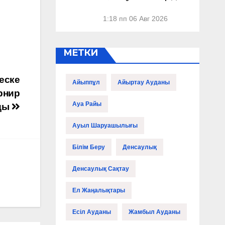
1:18 пп
06 Авг 2026
МЕТКИ
еске
Айыппұл
Айыртау Ауданы
рнир
Ауа Райы
ды
Ауыл Шаруашылығы
Білім Беру
Денсаулық
Денсаулық Сақтау
Ел Жаңалықтары
Есіл Ауданы
Жамбыл Ауданы