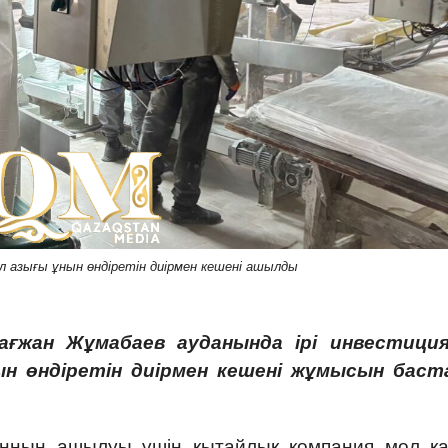
 азығы ұнын өндіретін диірмен кешені ашылды
ағжан Жұмабаев ауданында ірі инвестици
ын өндіретін диірмен кешені жұмысын баст
ынның ашылуы үшін қытайлық компания мол қ