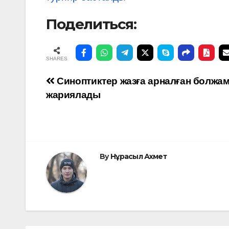
Поделиться:
SHARES
Навигация
Синоптиктер жазға арналған болжа
жариялады
по
записям
By
Нұрасыл Ахмет