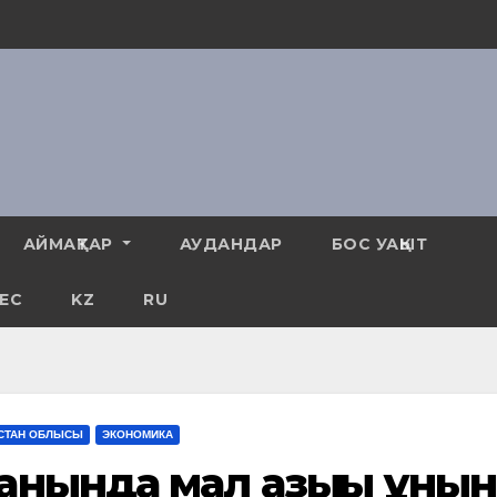
АЙМАҚТАР
АУДАНДАР
БОС УАҚЫТ
ЕС
KZ
RU
ҚСТАН ОБЛЫСЫ
ЭКОНОМИКА
анында мал азығы ұнын