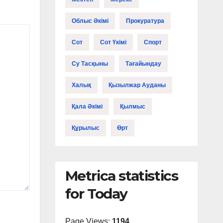
Облыс Әкімі
Прокуратура
Сот
Сот Үкімі
Спорт
Су Тасқыны
Тағайындау
Халық
Қызылжар Ауданы
Қала Әкімі
Қылмыс
Құрылыс
Өрт
Metrica statistics
for Today
Page Views:
1194