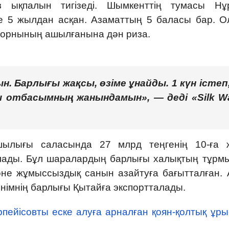
 ықпалын тигізеді. Шымкенттің тумасы Нұ
не 5 жылдан асқан. Азаматтың 5 баласы бар. Ол
с орнының ашылғанына дән риза.
. Барлығы жақсы, өзіме ұнайды. 1 күн істеп,
 отбасымның жанындамын», — деді «Silk W
ылығы саласында 27 млрд теңгенің 10-ға 
лады. Бұл шаралардың барлығы халықтың тұрм
әне жұмыссыздық санын азайтуға бағытталған. 
өнімнің барлығы Қытайға экспортталады.
ейісовты еске алуға арналған қоян-қолтық ұры