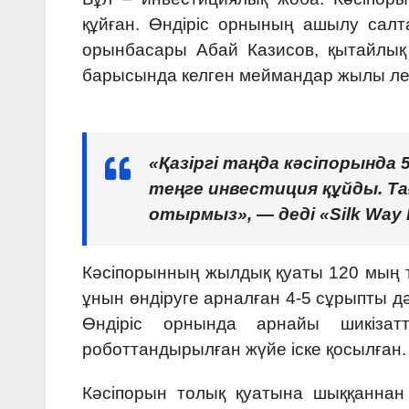
құйған. Өндіріс орнының ашылу салта
орынбасары Абай Казисов, қытайлық
барысында келген меймандар жылы лебі
«Қазіргі таңда кәсіпорында 
теңге инвестиция құйды. Т
отырмыз», — деді «Silk Way
Кәсіпорынның жылдық қуаты 120 мың 
ұнын өндіруге арналған 4-5 сұрыпты д
Өндіріс орнында арнайы шикіза
роботтандырылған жүйе іске қосылған.
Кәсіпорын толық қуатына шыққаннан