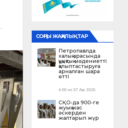
СОҢҒЫ ЖАҢАЛЫҚТАР
Петропавлда
халық арасында
құқықтық мәдениетті
қалыптастыруға
арналған шара
өтті
4:00 пп
07 Авг 2026
СҚО-да 900-ге
жуық жас
әскерден
жалтарып жүр