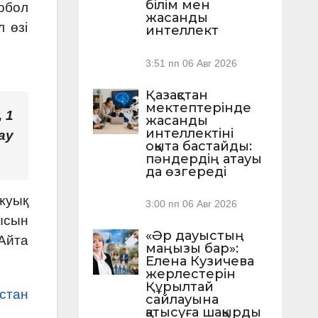
білім мен
рбол
жасанды
 өзі
интеллект
3:51 пп
06 Авг 2026
Қазақстан
мектептерінде
 1
жасанды
интеллектіні
ay
оқыта бастайды:
пәндердің атауы
да өзгереді
жуық
3:00 пп
06 Авг 2026
ысын
«Әр дауыстың
Айта
маңызы бар»:
Елена Кузичева
жерлестерін
Құрылтай
стан
сайлауына
қатысуға шақырды