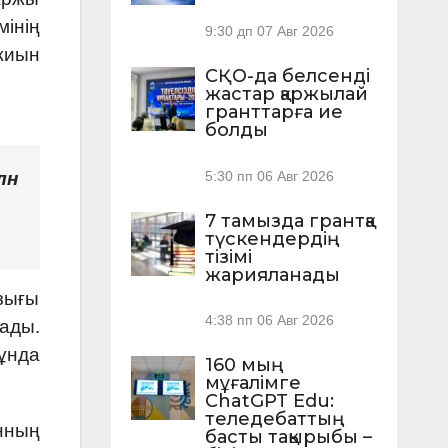
інің
9:30 дп
07 Авг 2026
жиын
СҚО-да белсенді
жастар қаржылай
гранттарға ие
болды
лн
5:30 пп
06 Авг 2026
7 тамызда грантқа
түскендердің
тізімі
жарияланады
зығы
4:38 пп
06 Авг 2026
лады.
ұнда
160 мың
мұғалімге
ChatGPT Edu:
теледебаттың
нның
басты тақырыбы –