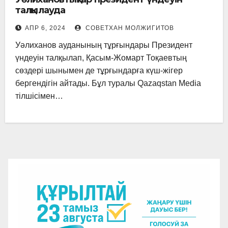
талқылауда
АПР 6, 2024
СОВЕТХАН МОЛЖИГИТОВ
Уәлиханов ауданының тұрғындары Президент
үндеуін талқылап, Қасым-Жомарт Тоқаевтың
сөздері шынымен де тұрғындарға күш-жігер
бергендігін айтады. Бұл туралы Qazaqstan Media
тілшісімен…