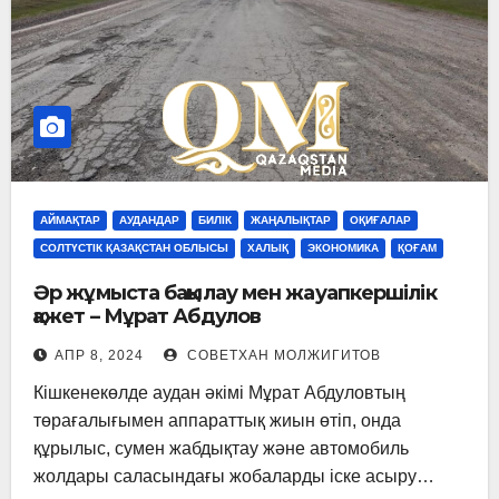
АЙМАҚТАР
АУДАНДАР
БИЛІК
ЖАҢАЛЫҚТАР
ОҚИҒАЛАР
СОЛТҮСТІК ҚАЗАҚСТАН ОБЛЫСЫ
ХАЛЫҚ
ЭКОНОМИКА
ҚОҒАМ
Әр жұмыста бақылау мен жауапкершілік
қажет – Мұрат Абдулов
АПР 8, 2024
СОВЕТХАН МОЛЖИГИТОВ
Кішкенекөлде аудан әкімі Мұрат Абдуловтың
төрағалығымен аппараттық жиын өтіп, онда
құрылыс, сумен жабдықтау және автомобиль
жолдары саласындағы жобаларды іске асыру…