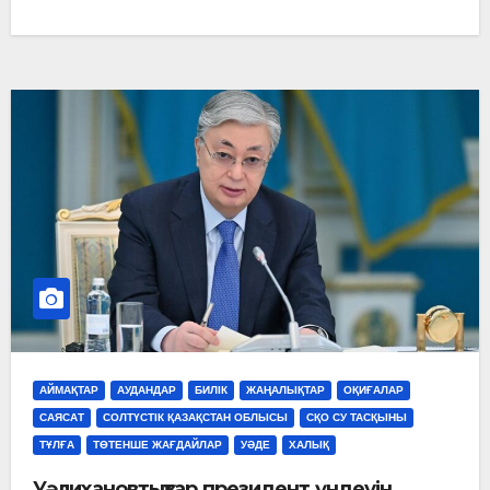
АЙМАҚТАР
АУДАНДАР
БИЛІК
ЖАҢАЛЫҚТАР
ОҚИҒАЛАР
САЯСАТ
СОЛТҮСТІК ҚАЗАҚСТАН ОБЛЫСЫ
СҚО СУ ТАСҚЫНЫ
ТҰЛҒА
ТӨТЕНШЕ ЖАҒДАЙЛАР
УӘДЕ
ХАЛЫҚ
Уәлихановтықтар президент үндеуін