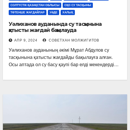
СОЛТҮСТІК ҚАЗАҚСТАН ОБЛЫСЫ
СҚО СУ ТАСҚЫНЫ
ТӨТЕНШЕ ЖАҒДАЙЛАР
УӘДЕ
ХАЛЫҚ
Уәлиханов ауданында су тасқынына
қатысты жағдай бақылауда
АПР 9, 2024
СОВЕТХАН МОЛЖИГИТОВ
Уәлиханов ауданының әкімі Мұрат Абдулов су
тасқынына қатысты жағдайды бақылауға алған.
Осы аптада ол су басу қаупі бар елді мекендерді…