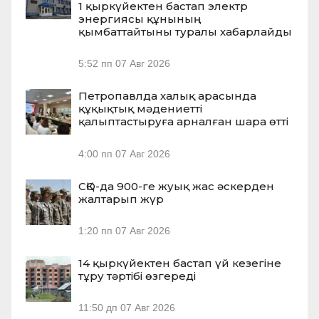
1 қыркүйектен бастап электр
энергиясы құнының
қымбаттайтыны туралы хабарлайды
5:52 пп
07 Авг 2026
Петропавлда халық арасында
құқықтық мәдениетті
қалыптастыруға арналған шара өтті
4:00 пп
07 Авг 2026
СҚО-да 900-ге жуық жас әскерден
жалтарып жүр
1:20 пп
07 Авг 2026
14 қыркүйектен бастап үй кезегіне
тұру тәртібі өзгереді
11:50 дп
07 Авг 2026