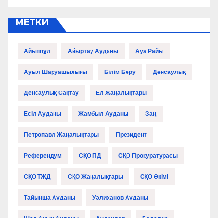
МЕТКИ
Айыппұл
Айыртау Ауданы
Ауа Райы
Ауыл Шаруашылығы
Білім Беру
Денсаулық
Денсаулық Сақтау
Ел Жаңалықтары
Есіл Ауданы
Жамбыл Ауданы
Заң
Петропавл Жаңалықтары
Президент
Референдум
СҚО ПД
СҚО Прокуратурасы
СҚО ТЖД
СҚО Жаңалықтары
СҚО Әкімі
Тайынша Ауданы
Уәлиханов Ауданы