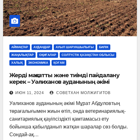
АЙМАҚТАР
АУДАНДАР
АУЫЛ ШАРУАШЫЛЫҒЫ
БИЛІК
ЖАҢАЛЫҚТАР
ОҚИҒАЛАР
СОЛТҮСТІК ҚАЗАҚСТАН ОБЛЫСЫ
ХАЛЫҚ
ЭКОНОМИКА
ҚОҒАМ
Жерді мақсатты және тиімді пайдалану
керек – Уәлиханов ауданының әкімі
ИЮН 11, 2024
СОВЕТХАН МОЛЖИГИТОВ
Уәлиханов ауданының әкімі Мұрат Абдуловтың
төрағалығымен жиын өтіп, онда ветеринариялық-
санитариялық қауіпсіздікті қамтамасыз ету
бойынша қабылданып жатқан шаралар сөз болды.
Сондай-ақ…