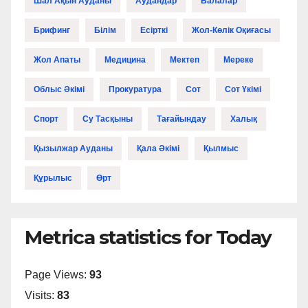
Шал Ақын Ауданы
Аудандар
Балалар
Брифинг
Білім
Есірткі
Жол-Көлік Оқиғасы
Жол Апаты
Медицина
Мектеп
Мереке
Облыс Әкімі
Прокуратура
Сот
Сот Үкімі
Спорт
Су Тасқыны
Тағайындау
Халық
Қызылжар Ауданы
Қала Әкімі
Қылмыс
Құрылыс
Өрт
Metrica statistics for Today
Page Views:
93
Visits:
83