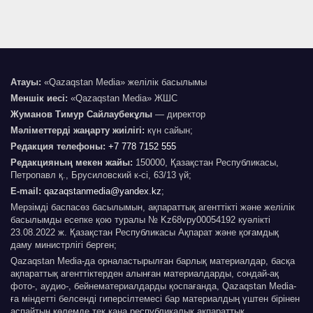
Атауы:
«Qazaqstan Media» желілік басылымы
Меншік иесі:
«Qazaqstan Media» ЖШС
Жуманов Тимур Сайлаубекұлы
— директор
Мәліметтерді жаңарту жиілігі:
күн сайын;
Редакция телефоны:
+7 778 7152 555
Редакцияның мекен жайы:
150000, Қазақстан Республикасы,
Петропавл қ., Брусиловский к-сі, 63/13 үй;
E-mail:
qazaqstanmedia@yandex.kz
;
Мерзімді баспасөз басылымын, ақпараттық агенттікті және желілік
басылымды есепке қою туралы № Kz68vpy00054192 куәлікті
23.08.2022 ж. Қазақстан Республикасы Ақпарат және қоғамдық
даму министрлігі берген;
Qazaqstan Media-да орналастырылған барлық материалдар, басқа
ақпараттық агенттіктерден алынған материалдарды, сондай-ақ
фото-, аудио-, бейнематериалдарды қоспағанда, Qazaqstan Media-
ға міндетті белсенді гиперсілтемесі бар материалдың үштен бірінен
аспайтын көлемде тек қана республикалық ақпараттық