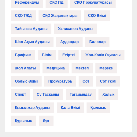
Референдум
СҚО ПД
СҚО Прокуратурасы
СҚО ТЖД
СҚО Жаңалықтары
СҚО Әкімі
Тайынша Ауданы
Уәлиханов Ауданы
Шал Ақын Ауданы
Аудандар
Балалар
Брифинг
Білім
Есірткі
Жол-Көлік Оқиғасы
Жол Апаты
Медицина
Мектеп
Мереке
Облыс Әкімі
Прокуратура
Сот
Сот Үкімі
Спорт
Су Тасқыны
Тағайындау
Халық
Қызылжар Ауданы
Қала Әкімі
Қылмыс
Құрылыс
Өрт