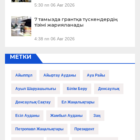
5:30 пп
06 Авг 2026
7 тамызда грантқа түскендердің
тізімі жарияланады
4:38 пп
06 Авг 2026
МЕТКИ
Айыппұл
Айыртау Ауданы
Ауа Райы
Ауыл Шаруашылығы
Білім Беру
Денсаулық
Денсаулық Сақтау
Ел Жаңалықтары
Есіл Ауданы
Жамбыл Ауданы
Заң
Петропавл Жаңалықтары
Президент