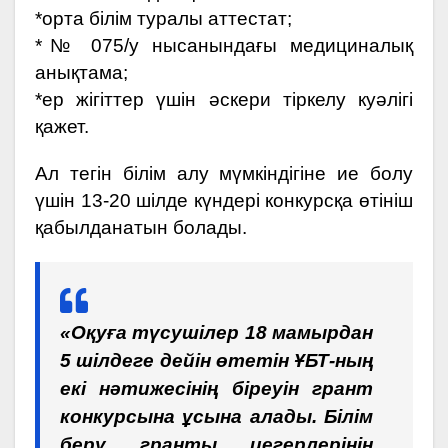
*орта білім туралы аттестат;
*№ 075/у нысанындағы медициналық
анықтама;
*ер жігіттер үшін әскери тіркелу куәлігі
қажет.
Ал тегін білім алу мүмкіндігіне ие болу
үшін 13-20 шілде күндері конкурсқа өтініш
қабылданатын болады.
«Оқуға түсушілер 18 мамырдан
5 шілдеге дейін өтетін ҰБТ-ның
екі нәтижесінің біреуін грант
конкурсына ұсына алады. Білім
беру гранты иегерлерінің