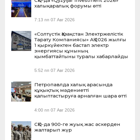
СҚО-да «Qyzyljar Investment 2026»
халықаралық форумы өтті
7:13 пп
07 Авг 2026
«Солтүстік Қазақстан Электржелістік
Тарату Компаниясы» АҚ 2026 жылғы
1 қыркүйектен бастап электр
энергиясы құнының
қымбаттайтыны туралы хабарлайды
5:52 пп
07 Авг 2026
Петропавлда халық арасында
құқықтық мәдениетті
қалыптастыруға арналған шара өтті
4:00 пп
07 Авг 2026
СҚО-да 900-ге жуық жас әскерден
жалтарып жүр