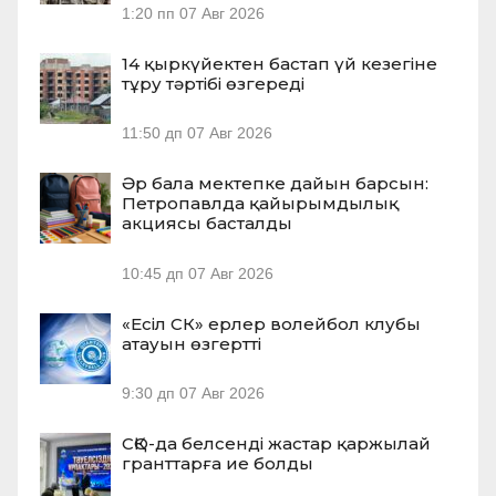
1:20 пп
07 Авг 2026
14 қыркүйектен бастап үй кезегіне
тұру тәртібі өзгереді
11:50 дп
07 Авг 2026
Әр бала мектепке дайын барсын:
Петропавлда қайырымдылық
акциясы басталды
10:45 дп
07 Авг 2026
«Есіл СК» ерлер волейбол клубы
атауын өзгертті
9:30 дп
07 Авг 2026
СҚО-да белсенді жастар қаржылай
гранттарға ие болды