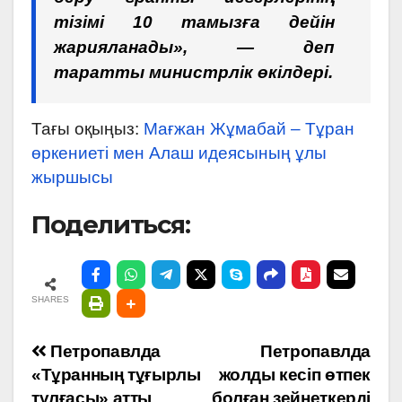
тізімі 10 тамызға дейін
жарияланады», — деп
таратты министрлік өкілдері.
Тағы оқыңыз:
Мағжан Жұмабай – Тұран
өркениеті мен Алаш идеясының ұлы
жыршысы
Поделиться:
SHARES
Навигация
Петропавлда
Петропавлда
«Тұранның тұғырлы
жолды кесіп өтпек
по
тұлғасы» атты
болған зейнеткерді