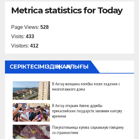
Metrica statistics for Today
Page Views:
528
Visits:
433
Visitors:
412
СЕРІКТЕСІМІЗДІҢ ЖАҢАЛЫҒЫ
В Актау женщина погибла после падения с
многоэтажного дома
В Актау открыли Аллею дружбы
прикаспийских государств: заложили капсулу
времени
Покупательница купила социальную говядину
со странностями