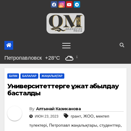
Skip
to
content
Петропавловск
+28°C
БІЛІМ
БАЛАЛАР
ЖАҢАЛЫҚТАР
Университеттерге құжат қабылдау
басталды
By
Алтынай Казиканова
,
,
грант
ЖОО
мектеп
ИЮН 23, 2023
,
,
,
түлектері
Петропавл жаңалықтары
студенттер