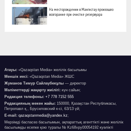
На месторождении в Мангистау произошло
возгорание при очистке резервуара
Атауы:
«Qazaqstan Media» желілік басылымы
Меншік иесі:
«Qazaqstan Media» ЖШС
Жуманов Тимур Сайлаубекұлы
— директор
Мәліметтерді жаңарту жиілігі:
күн сайын;
Редакция телефоны:
+7 778 7152 555
Редакцияның мекен жайы:
150000, Қазақстан Республикасы,
Петропавл қ., Брусиловский к-сі, 63/13 үй;
E-mail:
qazaqstanmedia@yandex.kz
;
Мерзімді баспасөз басылымын, ақпараттық агенттікті және желілік
басылымды есепке қою туралы № Kz68vpy00054192 куәлікті