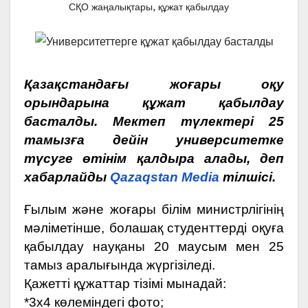
,
СҚО жаңалықтары
құжат қабылдау
Қазақстандағы жоғары оқу
орындарына құжат қабылдау
басталды. Мектеп түлектері 25
тамызға дейін университетке
түсуге өтінім қалдыра алады, деп
хабарлайды
Qazaqstan Media
тілшісі.
Ғылым және жоғары білім министрлігінің
мәліметінше, болашақ студенттерді оқуға
қабылдау науқаны 20 маусым мен 25
тамыз аралығында жүргізіледі.
Қажетті құжаттар тізімі мынадай:
*3х4 көлеміндегі фото;