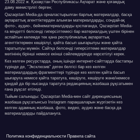
23.08.2022 ж. Қазақстан Республикасы Ақпарат және қоғамдық
даму министрлігі берген;
Qazaqstan Media-да орналастырылған барлық материалдар, басқа
ақпараттық агенттіктерден алынған материалдарды, сондай-ақ
фото-, аудио-, бейнематериалдарды қоспағанда, Qazaqstan Media-
ға міндетті белсенді гиперсілтемесі бар материалдың үштен бірінен
аспайтын көлемде тек қана республикалық ақпараттық
агенттіктермен көшірілуі, қайта басып шығарылуы және қайта
таратылуы мүмкін. Сайтқа белсенді гиперсілтеме материалдар
мәтінінің бірінші немесе екінші сөйлемдерінде көрсетілуі керек.
Кез келген ресурстарда, оның ішінде интернет-сайттарда бастапқы
түрінде де, "Эксклюзив" деген белгісі бар кез келген
материалдардың фрагменттері түрінде кез келген қайта басып
шығаруға немесе қайта таратуға, көшіруге, көшіруге және/немесе
қандай да бір нысанда таратуға редакцияның жазбаша рұқсатымен
ғана рұқсат етіледі.
Тыйым салынады: Qazaqstan Media-мен сайт дирекциясының
жазбаша рұқсатынсыз Instagram парақшаларын жүргізетін кез
келген адамның жазбаша, фото, видео, аудио және басқа да
материалдарды пайдалануға.
Политика конфиденциальности
Правила сайта