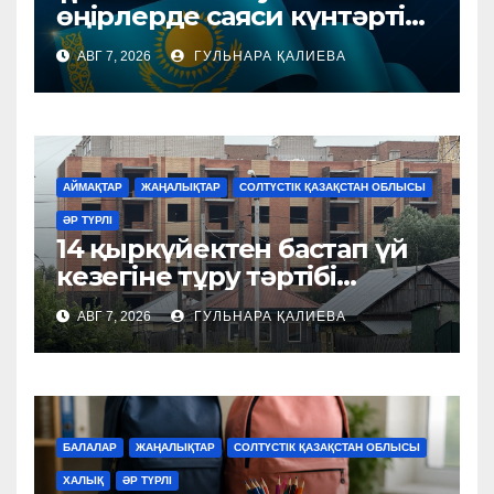
өңірлерде саяси күнтәртібі
қалай түзіледі?
АВГ 7, 2026
ГУЛЬНАРА ҚАЛИЕВА
АЙМАҚТАР
ЖАҢАЛЫҚТАР
СОЛТҮСТІК ҚАЗАҚСТАН ОБЛЫСЫ
ӘР ТҮРЛІ
14 қыркүйектен бастап үй
кезегіне тұру тәртібі
өзгереді
АВГ 7, 2026
ГУЛЬНАРА ҚАЛИЕВА
БАЛАЛАР
ЖАҢАЛЫҚТАР
СОЛТҮСТІК ҚАЗАҚСТАН ОБЛЫСЫ
ХАЛЫҚ
ӘР ТҮРЛІ