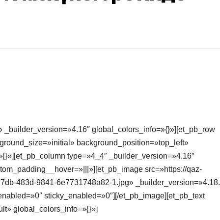
» _builder_version=»4.16″ global_colors_info=»{}»][et_pb_row
round_size=»initial» background_position=»top_left»
{}»][et_pb_column type=»4_4″ _builder_version=»4.16″
stom_padding__hover=»|||»][et_pb_image src=»https://qaz-
27db-483d-9841-6e7731748a82-1.jpg» _builder_version=»4.18.
nabled=»0″ sticky_enabled=»0″][/et_pb_image][et_pb_text
t» global_colors_info=»{}»]