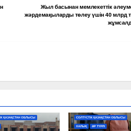
н
Жыл басынан мемлекеттік әлеуме
жәрдемақыларды төлеу үшін 40 млрд т
жұмсал
Р
ЖАҢАЛЫҚТАР
БАЛАЛАР
ЖАҢАЛЫҚТАР
ІК ҚАЗАҚСТАН ОБЛЫСЫ
СОЛТҮСТІК ҚАЗАҚСТАН ОБЛЫСЫ
ХАЛЫҚ
ӘР ТҮРЛІ