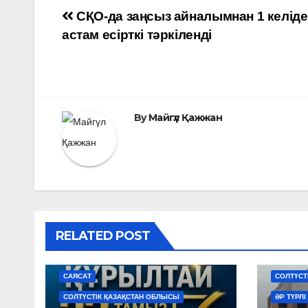
Навигация
СҚО-да заңсыз айналымнан 1 келіде
астам есірткі тәркіленді
по
записям
By
Майгүл Қажжан
RELATED POST
АЙМАҚТАР
ЖАҢАЛЫҚТАР
САЙЛАУ
АЙМАҚТА
САЯСАТ
СОЛТҮСТ
СОЛТҮСТІК ҚАЗАҚСТАН ОБЛЫСЫ
ӘР ТҮРЛІ