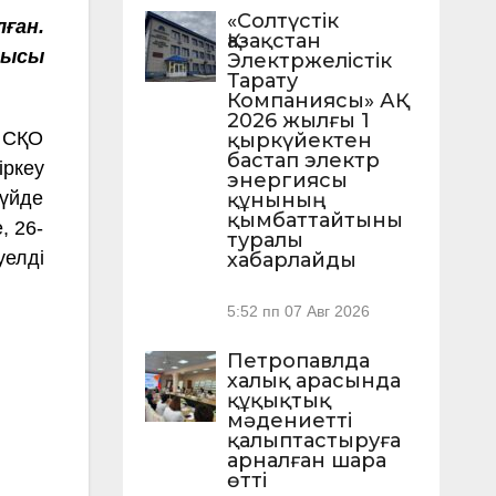
«Солтүстік
лған.
Қазақстан
тысы
Электржелістік
Тарату
Компаниясы» АҚ
2026 жылғы 1
ы СҚО
қыркүйектен
бастап электр
ркеу
энергиясы
күйде
құнының
қымбаттайтыны
, 26-
туралы
уелді
хабарлайды
5:52 пп
07 Авг 2026
Петропавлда
халық арасында
құқықтық
мәдениетті
қалыптастыруға
арналған шара
өтті