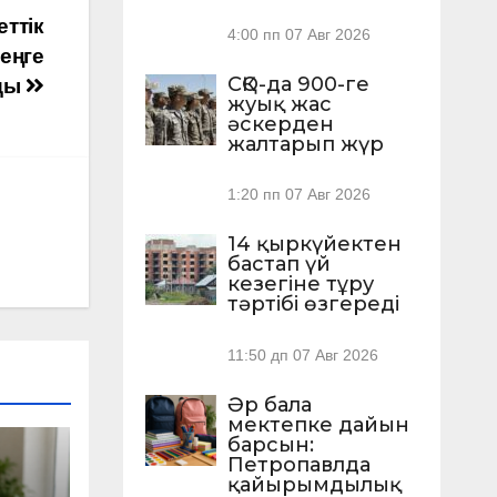
ттік
4:00 пп
07 Авг 2026
еңге
СҚО-да 900-ге
ды
жуық жас
әскерден
жалтарып жүр
1:20 пп
07 Авг 2026
14 қыркүйектен
бастап үй
кезегіне тұру
тәртібі өзгереді
11:50 дп
07 Авг 2026
Әр бала
мектепке дайын
барсын:
Петропавлда
қайырымдылық