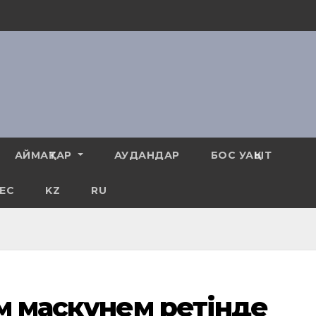
АЙМАҚТАР
АУДАНДАР
БОС УАҚЫТ
ЕС
KZ
RU
ам маскүнем ретінде