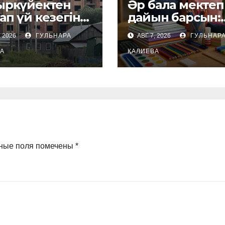
қыркүйектен
Әр бала мектеп
ап үй кезегіне
дайын барсын:
 тәртібі
Петропавлда
, 2026
ГУЛЬНАРА
АВГ 7, 2026
ГУЛЬНАР
реді
қайырымдылы
А
акциясы баста
ҚАЛИЕВА
ные поля помечены
*