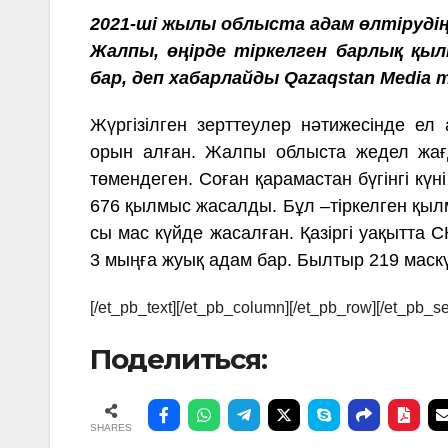
2021-ші жылы облыста адам өлтірудің 
Жалпы, өңірде тіркелген барлық қыл
бар, деп хабарлайды Qazaqstan Media т
Жүргізілген зерттеулер нәтижесінде е
орын алған. Жалпы облыста жедел жағ
төмендеген. Соған қарамастан бүгінгі кү
676 қылмыс жасалды. Бұл –тіркелген қылм
сы мас күйде жасалған. Қазіргі уақытта 
3 мыңға жуық адам бар. Былтыр 219 маскү
[/et_pb_text][/et_pb_column][/et_pb_row][/et_pb_se
Поделиться:
SHARES