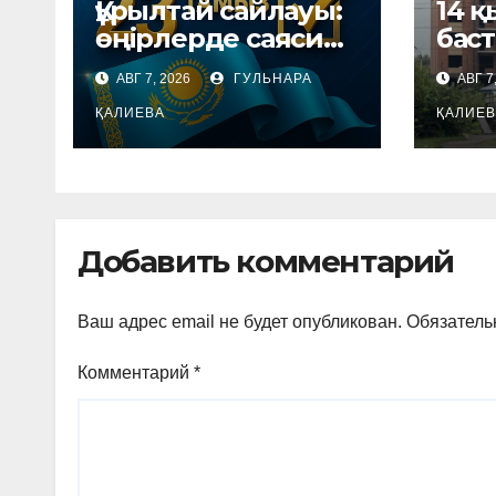
Құрылтай сайлауы:
14 
өңірлерде саяси
баст
күнтәртібі қалай
тұру
АВГ 7, 2026
ГУЛЬНАРА
АВГ 7
түзіледі?
өзге
ҚАЛИЕВА
ҚАЛИЕВ
Добавить комментарий
Ваш адрес email не будет опубликован.
Обязатель
Комментарий
*