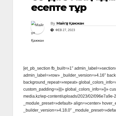
есепте тұр
By
Майгүл Қажжан
ФЕВ 27, 2023
[et_pb_section fb_built=»1″ admin_label=»section
admin_label=»row» _builder_version=»4.16″ backg
background_repeat=»repeat» global_colors_info=»
custom_padding=»|||» global_colors_info=»{}» cu
media.kz/wp-content/uploads/2023/02/096e7a9e-
_module_preset=»default» align=»center» hover_e
_builder_version=»4.18.0″ _module_preset=»defaul