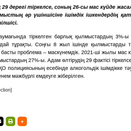
29 дерегі тіркелсе, соның 26-сы мас күйде жаса
мыстың әр үшіншісіне ішімдік ішкендердің қа
ілшісі.
л аумағында тіркелген барлық қылмыстардың 3%-
дай тұрақты. Соңғы 8 жыл ішінде қылмыстарды ті
ні басты проблема – маскүнемдік. 2021-ші жылы мас 
ыстардың 27%-ы. Адам өлтірудің 29 фактісі тіркелсе
СҚО полициясының есебінде алкогольдік ішімдікке тә
нем мәжбүрлі емдеуге жіберілген.
ction]