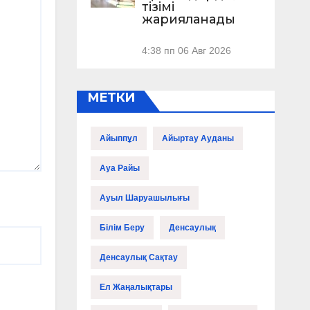
тізімі
жарияланады
4:38 пп
06 Авг 2026
МЕТКИ
Айыппұл
Айыртау Ауданы
Ауа Райы
Ауыл Шаруашылығы
Білім Беру
Денсаулық
Денсаулық Сақтау
Ел Жаңалықтары