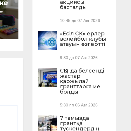
ке
акциясы
басталды
10:45 дп
07 Авг 2026
А
қ
лды
«Есіл СК» ерлер
волейбол клубы
атауын өзгертті
9:30 дп
07 Авг 2026
СҚО-да белсенді
жастар
қаржылай
гранттарға ие
болды
5:30 пп
06 Авг 2026
7 тамызда
грантқа
түскендердің