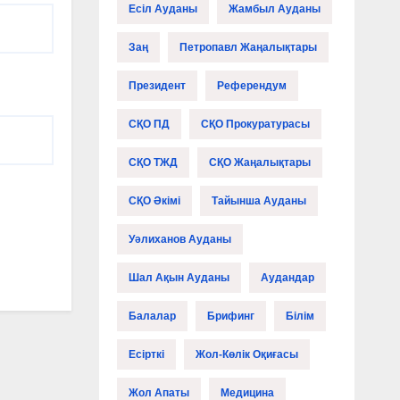
Есіл Ауданы
Жамбыл Ауданы
Заң
Петропавл Жаңалықтары
Президент
Референдум
СҚО ПД
СҚО Прокуратурасы
СҚО ТЖД
СҚО Жаңалықтары
СҚО Әкімі
Тайынша Ауданы
Уәлиханов Ауданы
Шал Ақын Ауданы
Аудандар
Балалар
Брифинг
Білім
Есірткі
Жол-Көлік Оқиғасы
Жол Апаты
Медицина