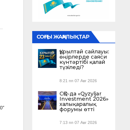
СОҢҒЫ ЖАҢАЛЫҚТАР
Құрылтай сайлауы:
өңірлерде саяси
күнтәртібі қалай
түзіледі?
8:21 пп
07 Авг 2026
СҚО-да «Qyzyljar
Investment 2026»
халықаралық
0″
форумы өтті
7:13 пп
07 Авг 2026