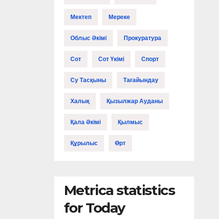
Мектеп
Мереке
Облыс Әкімі
Прокуратура
Сот
Сот Үкімі
Спорт
Су Тасқыны
Тағайындау
Халық
Қызылжар Ауданы
Қала Әкімі
Қылмыс
Құрылыс
Өрт
Metrica statistics
for Today