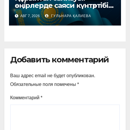
өңірлерде саяси күнтәртібі
қалай түзіледі?
АВГ 7, 2026
ГУЛЬНАРА ҚАЛИЕВА
Добавить комментарий
Ваш адрес email не будет опубликован.
Обязательные поля помечены
*
Комментарий
*