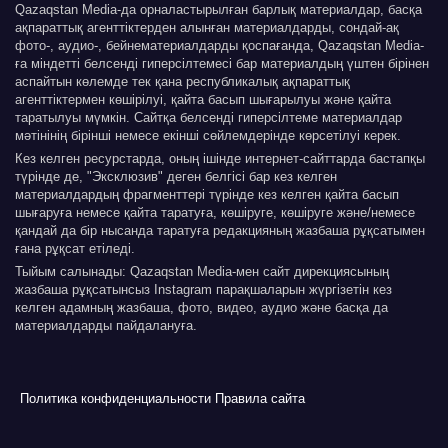
Qazaqstan Media-да орналастырылған барлық материалдар, басқа
ақпараттық агенттіктерден алынған материалдарды, сондай-ақ
фото-, аудио-, бейнематериалдарды қоспағанда, Qazaqstan Media-
ға міндетті белсенді гиперсілтемесі бар материалдың үштен бірінен
аспайтын көлемде тек қана республикалық ақпараттық
агенттіктермен көшірілуі, қайта басып шығарылуы және қайта
таратылуы мүмкін. Сайтқа белсенді гиперсілтеме материалдар
мәтінінің бірінші немесе екінші сөйлемдерінде көрсетілуі керек.
Кез келген ресурстарда, оның ішінде интернет-сайттарда бастапқы
түрінде де, "Эксклюзив" деген белгісі бар кез келген
материалдардың фрагменттері түрінде кез келген қайта басып
шығаруға немесе қайта таратуға, көшіруге, көшіруге және/немесе
қандай да бір нысанда таратуға редакцияның жазбаша рұқсатымен
ғана рұқсат етіледі.
Тыйым салынады: Qazaqstan Media-мен сайт дирекциясының
жазбаша рұқсатынсыз Instagram парақшаларын жүргізетін кез
келген адамның жазбаша, фото, видео, аудио және басқа да
материалдарды пайдалануға.
Политика конфиденциальности
Правила сайта