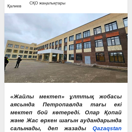
СҚО жаңалықтары
«Жайлы мектеп» ұлттық жобасы
аясында Петропавлда тағы екі
мектеп бой көтереді. Олар Қопай
және Жас өркен шағын аудандарында
салынады, деп жазады
Qazaqstan