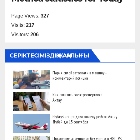
Page Views:
327
Visits:
217
Visitors:
206
СЕРІКТЕСІМІЗДІҢ ЖАҢАЛЫҒЫ
Парня силой затолкали в машину -
комментарий полиции
Как оплатить электроэнергию в
Актау
FlyArystan продлил отмену рейсов Актау —
Дубай до 15 сентября
Поколение атомщиков будущего: в НЯЦ РК