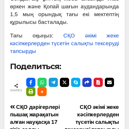
өркен және Қопай шағын аудандарында
1,5 мың орындық тағы екі мектептің
құрылысы басталады.
Тағы оқыңыз:
СҚО әкімі жеке
кәсіпкерлерден түсетін салықты тексеруді
тапсырды
Поделиться:
SHARES
Навигация
СҚО дәрігерлері
СҚО әкімі жеке
пышақ жарақатын
кәсіпкерлерден
по
алған науқасқа 17
түсетін салықты