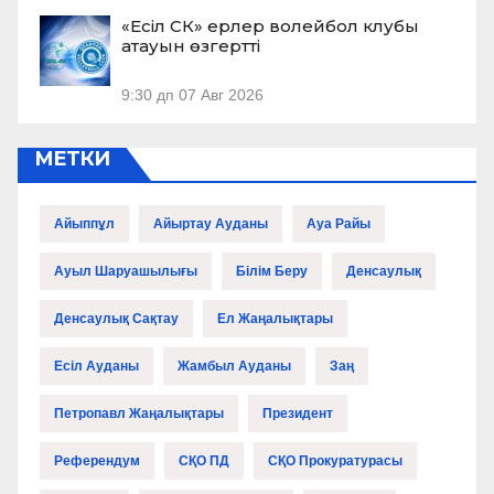
«Есіл СК» ерлер волейбол клубы
атауын өзгертті
9:30 дп
07 Авг 2026
МЕТКИ
Айыппұл
Айыртау Ауданы
Ауа Райы
Ауыл Шаруашылығы
Білім Беру
Денсаулық
Денсаулық Сақтау
Ел Жаңалықтары
Есіл Ауданы
Жамбыл Ауданы
Заң
Петропавл Жаңалықтары
Президент
Референдум
СҚО ПД
СҚО Прокуратурасы