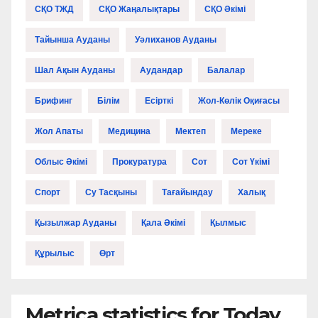
СҚО ТЖД
СҚО Жаңалықтары
СҚО Әкімі
Тайынша Ауданы
Уәлиханов Ауданы
Шал Ақын Ауданы
Аудандар
Балалар
Брифинг
Білім
Есірткі
Жол-Көлік Оқиғасы
Жол Апаты
Медицина
Мектеп
Мереке
Облыс Әкімі
Прокуратура
Сот
Сот Үкімі
Спорт
Су Тасқыны
Тағайындау
Халық
Қызылжар Ауданы
Қала Әкімі
Қылмыс
Құрылыс
Өрт
Metrica statistics for Today