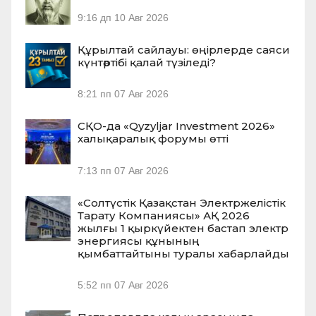
9:16 дп
10 Авг 2026
Құрылтай сайлауы: өңірлерде саяси
күнтәртібі қалай түзіледі?
8:21 пп
07 Авг 2026
СҚО-да «Qyzyljar Investment 2026»
халықаралық форумы өтті
7:13 пп
07 Авг 2026
«Солтүстік Қазақстан Электржелістік
Тарату Компаниясы» АҚ 2026
жылғы 1 қыркүйектен бастап электр
энергиясы құнының
қымбаттайтыны туралы хабарлайды
5:52 пп
07 Авг 2026