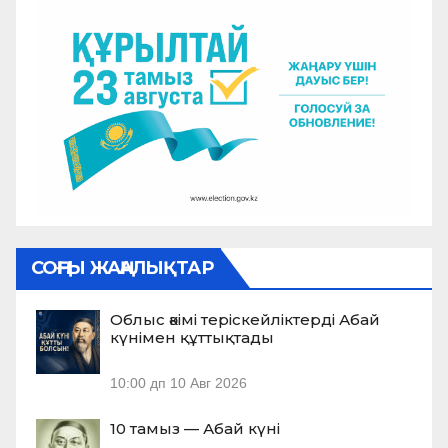
СОҢҒЫ ЖАҢАЛЫҚТАР
Облыс әкімі теріскейліктерді Абай
күнімен құттықтады
10:00 дп
10 Авг 2026
10 тамыз — Абай күні