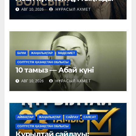
АВГ 10, 2026
НҰРАСЫЛ АХМЕТ
БІЛІМ
ЖАҢАЛЫҚТАР
МӘДЕНИЕТ
СОЛТҮСТІК ҚАЗАҚСТАН ОБЛЫСЫ
10 тамыз — Абай күні
АВГ 10, 2026
НҰРАСЫЛ АХМЕТ
АЙМАҚТАР
ЖАҢАЛЫҚТАР
САЙЛАУ
САЯСАТ
СОЛТҮСТІК ҚАЗАҚСТАН ОБЛЫСЫ
Құрылтай сайлауы: