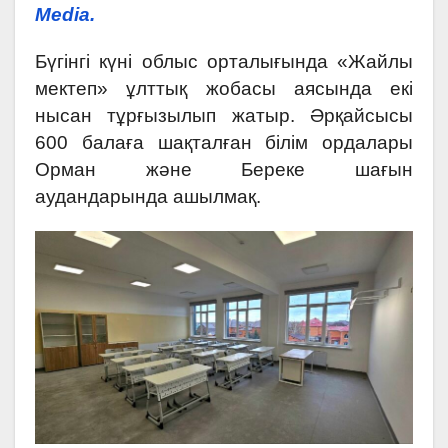
Media.
Бүгінгі күні облыс орталығында «Жайлы
мектеп» ұлттық жобасы аясында екі
нысан тұрғызылып жатыр. Әрқайсысы
600 балаға шақталған білім ордалары
Орман және Береке шағын
аудандарында ашылмақ.