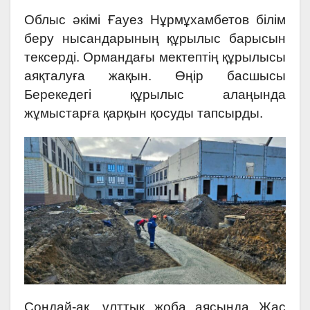
Облыс әкімі Ғауез Нұрмұхамбетов білім
беру нысандарының құрылыс барысын
тексерді. Ормандағы мектептің құрылысы
аяқталуға жақын. Өңір басшысы
Берекедегі құрылыс алаңында
жұмыстарға қарқын қосуды тапсырды.
Сондай-ақ, ұлттық жоба аясында Жас