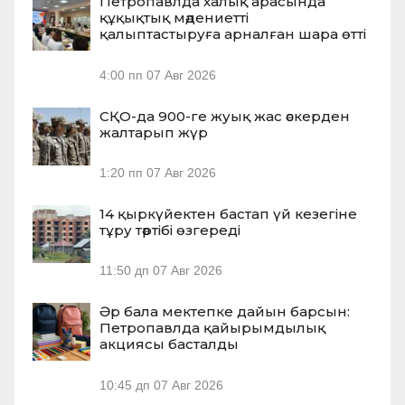
Петропавлда халық арасында
құқықтық мәдениетті
қалыптастыруға арналған шара өтті
4:00 пп
07 Авг 2026
СҚО-да 900-ге жуық жас әскерден
жалтарып жүр
1:20 пп
07 Авг 2026
14 қыркүйектен бастап үй кезегіне
тұру тәртібі өзгереді
11:50 дп
07 Авг 2026
Әр бала мектепке дайын барсын:
Петропавлда қайырымдылық
акциясы басталды
10:45 дп
07 Авг 2026