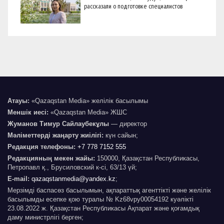
рассказали о подготовке специалистов
Атауы:
«Qazaqstan Media» желілік басылымы
Меншік иесі:
«Qazaqstan Media» ЖШС
Жуманов Тимур Сайлаубекұлы
— директор
Мәліметтерді жаңарту жиілігі:
күн сайын;
Редакция телефоны:
+7 778 7152 555
Редакцияның мекен жайы:
150000, Қазақстан Республикасы,
Петропавл қ., Брусиловский к-сі, 63/13 үй;
E-mail:
qazaqstanmedia@yandex.kz
;
Мерзімді баспасөз басылымын, ақпараттық агенттікті және желілік
басылымды есепке қою туралы № Kz68vpy00054192 куәлікті
23.08.2022 ж. Қазақстан Республикасы Ақпарат және қоғамдық
даму министрлігі берген;