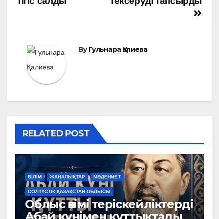
тігіс салды
тексеруді тапсырды
записям
By
Гульнара Қалиева
RELATED POST
БІЛІМ
ЖАҢАЛЫҚТАР
МӘДЕНИЕТ
СОЛТҮСТІК ҚАЗАҚСТАН ОБЛЫСЫ
Облыс әкімі теріскейліктерді
Абай күнімен құттықтады