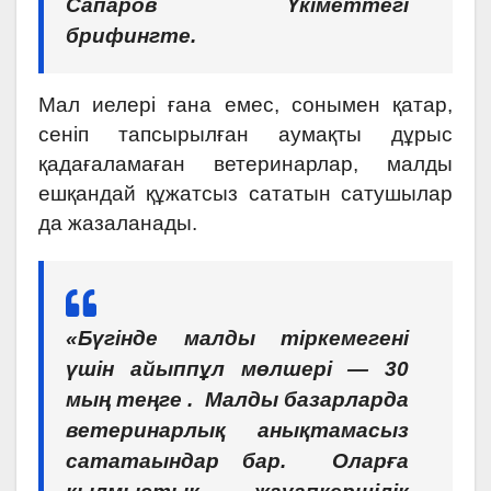
Сапаров Үкіметтегі
брифингте.
Мал иелері ғана емес, сонымен қатар,
сеніп тапсырылған аумақты дұрыс
қадағаламаған ветеринарлар, малды
ешқандай құжатсыз сататын сатушылар
да жазаланады.
«Бүгінде малды тіркемегені
үшін айыппұл мөлшері — 30
мың теңге . Малды базарларда
ветеринарлық анықтамасыз
сататаындар бар. Оларға