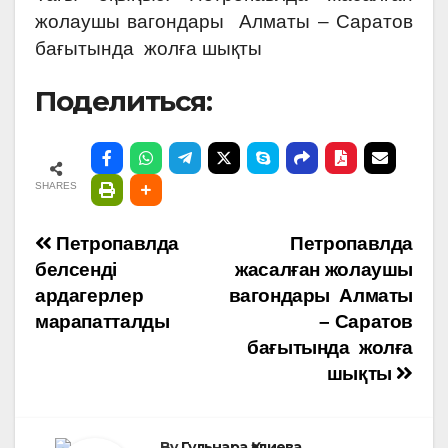
жолаушы вагондары Алматы – Саратов
бағытында жолға шықты
Поделиться:
SHARES
Навигация
Петропавлда
Петропавлда
белсенді
жасалған жолаушы
по
ардагерлер
вагондары Алматы
марапатталды
– Саратов
записям
бағытында жолға
шықты
By
Гульнара Қалиева