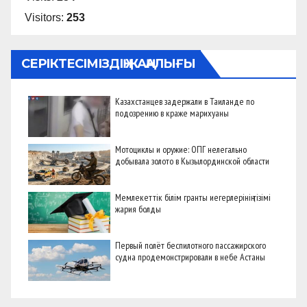
Visitors:
253
СЕРІКТЕСІМІЗДІҢ ЖАҢАЛЫҒЫ
Казахстанцев задержали в Таиланде по
подозрению в краже марихуаны
Мотоциклы и оружие: ОПГ нелегально
добывала золото в Кызылординской области
Мемлекеттік білім гранты иегерлерінің тізімі
жария болды
Первый полёт беспилотного пассажирского
судна продемонстрировали в небе Астаны