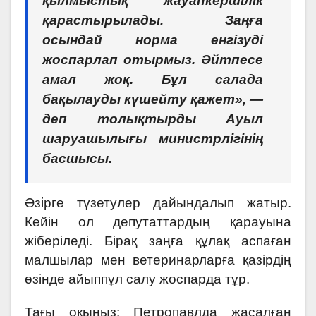
қылмыстық жауапкершілік
қарастырылады. Заңға
осындай норма енгізуді
жоспарлап отырмыз. Әйтпесе
амал жоқ. Бұл салада
бақылауды күшейту қажет», —
деп толықтырды Ауыл
шаруашылығы министрлігінің
басшысы.
Әзірге түзетулер дайындалып жатыр.
Кейін ол депутаттардың қарауына
жіберіледі. Бірақ заңға құлақ аспаған
малшылар мен ветеринарларға қазірдің
өзінде айыппұл салу жоспарда тұр.
Тағы оқыңыз:
Петропавлда жасалған