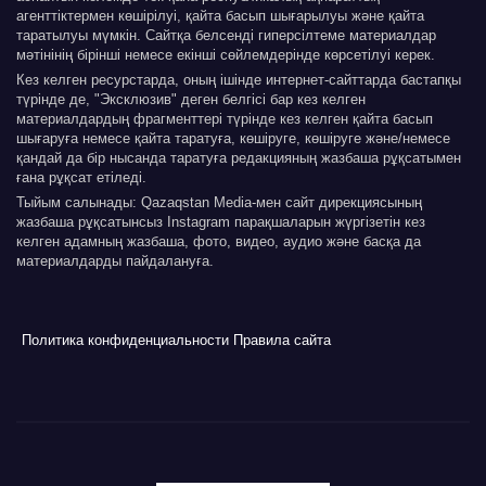
агенттіктермен көшірілуі, қайта басып шығарылуы және қайта
таратылуы мүмкін. Сайтқа белсенді гиперсілтеме материалдар
мәтінінің бірінші немесе екінші сөйлемдерінде көрсетілуі керек.
Кез келген ресурстарда, оның ішінде интернет-сайттарда бастапқы
түрінде де, "Эксклюзив" деген белгісі бар кез келген
материалдардың фрагменттері түрінде кез келген қайта басып
шығаруға немесе қайта таратуға, көшіруге, көшіруге және/немесе
қандай да бір нысанда таратуға редакцияның жазбаша рұқсатымен
ғана рұқсат етіледі.
Тыйым салынады: Qazaqstan Media-мен сайт дирекциясының
жазбаша рұқсатынсыз Instagram парақшаларын жүргізетін кез
келген адамның жазбаша, фото, видео, аудио және басқа да
материалдарды пайдалануға.
Политика конфиденциальности
Правила сайта