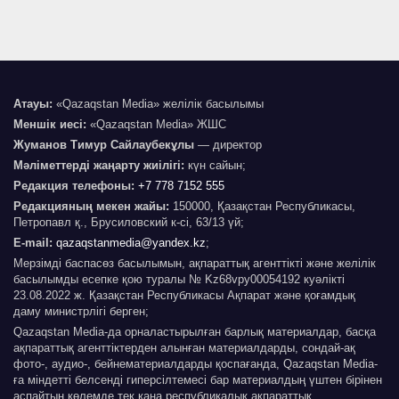
Атауы:
«Qazaqstan Media» желілік басылымы
Меншік иесі:
«Qazaqstan Media» ЖШС
Жуманов Тимур Сайлаубекұлы
— директор
Мәліметтерді жаңарту жиілігі:
күн сайын;
Редакция телефоны:
+7 778 7152 555
Редакцияның мекен жайы:
150000, Қазақстан Республикасы,
Петропавл қ., Брусиловский к-сі, 63/13 үй;
E-mail:
qazaqstanmedia@yandex.kz
;
Мерзімді баспасөз басылымын, ақпараттық агенттікті және желілік
басылымды есепке қою туралы № Kz68vpy00054192 куәлікті
23.08.2022 ж. Қазақстан Республикасы Ақпарат және қоғамдық
даму министрлігі берген;
Qazaqstan Media-да орналастырылған барлық материалдар, басқа
ақпараттық агенттіктерден алынған материалдарды, сондай-ақ
фото-, аудио-, бейнематериалдарды қоспағанда, Qazaqstan Media-
ға міндетті белсенді гиперсілтемесі бар материалдың үштен бірінен
аспайтын көлемде тек қана республикалық ақпараттық