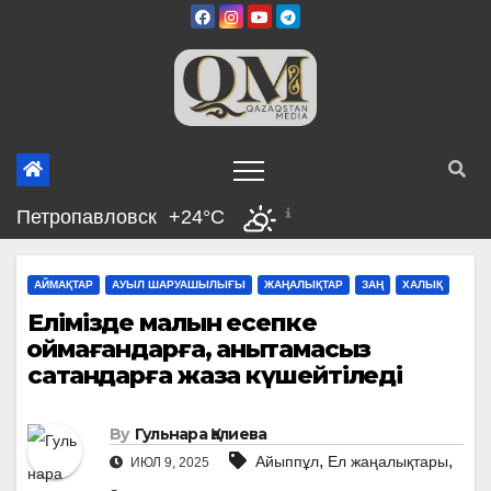
Skip
to
content
Петропавловск
+24°C
АЙМАҚТАР
АУЫЛ ШАРУАШЫЛЫҒЫ
ЖАҢАЛЫҚТАР
ЗАҢ
ХАЛЫҚ
Елімізде малын есепке
қоймағандарға, анықтамасыз
сатқандарға жаза күшейтіледі
By
Гульнара Қалиева
,
,
Айыппұл
Ел жаңалықтары
ИЮЛ 9, 2025