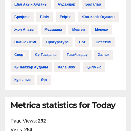
Шал Ақын Ауданы
Аудандар
Балалар
Брифинг
Білім
Есірткі
Жол-Көлік Оқиғасы
Жол Апаты
Медицина
Мектеп
Мереке
Облыс Әкімі
Прокуратура
Сот
Сот Үкімі
Спорт
Су Тасқыны
Тағайындау
Халық
Қызылжар Ауданы
Қала Әкімі
Қылмыс
Құрылыс
Өрт
Metrica statistics for Today
Page Views:
292
Visits:
254