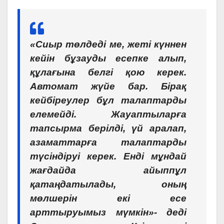
«Сиыр төлдеді ме, жеті күннен
кейін бұзауды есепке алып,
құлағына белгі қою керек.
Автомат жүйе бар. Бірақ
кейбіреулер бұл талаптарды
елемейді. Жауаптыларға
тапсырма берілді, үй аралап,
азаматтарға талаптарды
түсіндіруі керек. Енді мұндай
жағдайда айыппұл
қатаңдатылады, оның
мөлшерін екі есе
арттыруымыз мүмкін»- деді