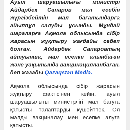
Ауыл шаруашылығы министрі
Айдарбек Сапаров мал есебін
жүргізбейтін мал бағатындарға
айыппұл салуды ұсынды. Мұндай
шараларға Ақмола облысында сібір
жарасын жұқтыру жағдайы себеп
болған. Айдарбек Сапаровтың
айтуынша, мал есепке алынбаған
және уақытында вакцинацияланбаған,
деп жазады
Qazaqstan Media.
Ақмола облысында сібір жарасын
жұқтыру фактісінен кейін, ауыл
шаруашылығы министрлігі мал бағуға
қатысты талаптарды күшейтпек. Ол
малды вакциналау мен есепке алуға
қатысты.