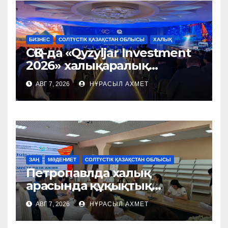
БИЗНЕС
СОЛТҮСТІК ҚАЗАҚСТАН ОБЛЫСЫ
ХАЛЫҚ
СҚО-да «Qyzyljar Investment
2026» халықаралық
форумы өтті
АВГ 7, 2026
НҰРАСЫЛ АХМЕТ
ЗАҢ
МӘДЕНИЕТ
СОЛТҮСТІК ҚАЗАҚСТАН ОБЛЫСЫ
Петропавлда халық
арасында құқықтық
мәдениетті
АВГ 7, 2026
НҰРАСЫЛ АХМЕТ
қалыптастыруға арналған
шара өтті