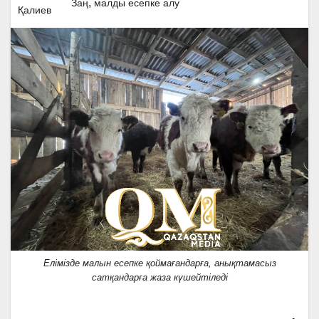
,
Заң
малды есепке алу
Елімізде малын есепке қоймағандарға, анықтамасыз
сатқандарға жаза күшейтіледі