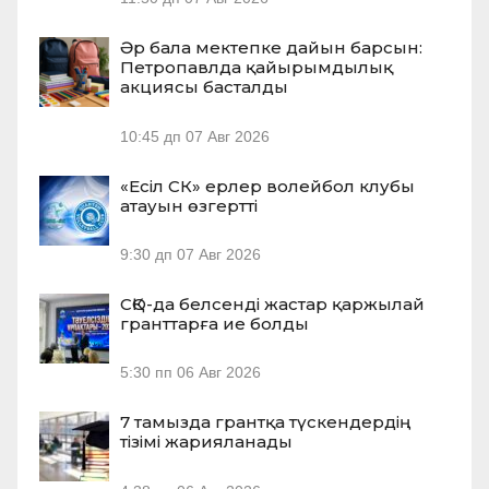
Әр бала мектепке дайын барсын:
Петропавлда қайырымдылық
акциясы басталды
10:45 дп
07 Авг 2026
«Есіл СК» ерлер волейбол клубы
атауын өзгертті
9:30 дп
07 Авг 2026
СҚО-да белсенді жастар қаржылай
гранттарға ие болды
5:30 пп
06 Авг 2026
7 тамызда грантқа түскендердің
тізімі жарияланады