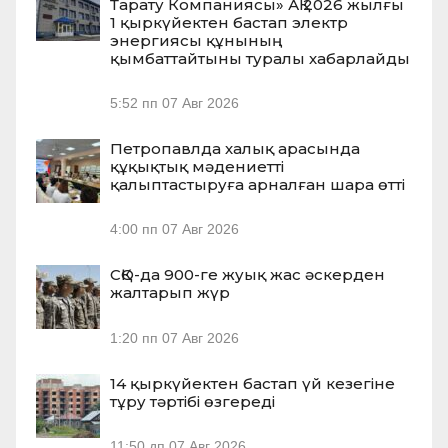
Тарату Компаниясы» АҚ 2026 жылғы
1 қыркүйектен бастап электр
энергиясы құнының
қымбаттайтыны туралы хабарлайды
5:52 пп
07 Авг 2026
Петропавлда халық арасында
құқықтық мәдениетті
қалыптастыруға арналған шара өтті
4:00 пп
07 Авг 2026
СҚО-да 900-ге жуық жас әскерден
жалтарып жүр
1:20 пп
07 Авг 2026
14 қыркүйектен бастап үй кезегіне
тұру тәртібі өзгереді
11:50 дп
07 Авг 2026