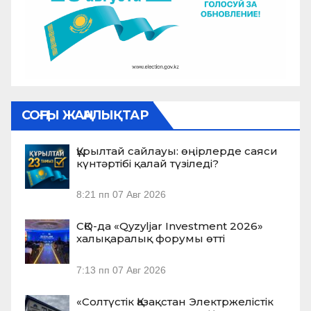
СОҢҒЫ ЖАҢАЛЫҚТАР
Құрылтай сайлауы: өңірлерде саяси
күнтәртібі қалай түзіледі?
8:21 пп
07 Авг 2026
СҚО-да «Qyzyljar Investment 2026»
халықаралық форумы өтті
7:13 пп
07 Авг 2026
«Солтүстік Қазақстан Электржелістік