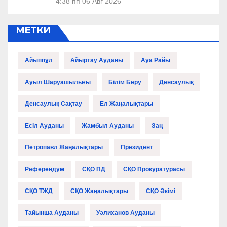
4:38 пп
06 Авг 2026
МЕТКИ
Айыппұл
Айыртау Ауданы
Ауа Райы
Ауыл Шаруашылығы
Білім Беру
Денсаулық
Денсаулық Сақтау
Ел Жаңалықтары
Есіл Ауданы
Жамбыл Ауданы
Заң
Петропавл Жаңалықтары
Президент
Референдум
СҚО ПД
СҚО Прокуратурасы
СҚО ТЖД
СҚО Жаңалықтары
СҚО Әкімі
Тайынша Ауданы
Уәлиханов Ауданы