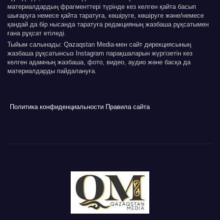
материалдардың фрагменттері түрінде кез келген қайта басып
шығаруға немесе қайта таратуға, көшіруге, көшіруге және/немесе
қандай да бір нысанда таратуға редакцияның жазбаша рұқсатымен
ғана рұқсат етіледі.
Тыйым салынады: Qazaqstan Media-мен сайт дирекциясының
жазбаша рұқсатынсыз Instagram парақшаларын жүргізетін кез
келген адамның жазбаша, фото, видео, аудио және басқа да
материалдарды пайдалануға.
Политика конфиденциальности
Правила сайта