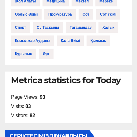
Жол Апаты
Медицина
Мектеп
Мереке
Облыс Әкімі
Прокуратура
Сот
Сот Үкімі
Спорт
Су Тасқыны
Тағайындау
Халық
Қызылжар Ауданы
Қала Әкімі
Қылмыс
Құрылыс
Өрт
Metrica statistics for Today
Page Views:
93
Visits:
83
Visitors:
82
СЕРІКТЕСІМІЗДІҢ ЖАҢАЛЫҒЫ