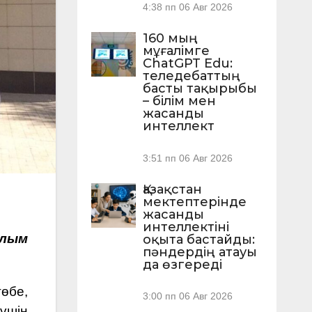
4:38 пп
06 Авг 2026
160 мың
мұғалімге
ChatGPT Edu:
теледебаттың
басты тақырыбы
– білім мен
жасанды
интеллект
3:51 пп
06 Авг 2026
Қазақстан
мектептерінде
жасанды
интеллектіні
ылым
оқыта бастайды:
пәндердің атауы
да өзгереді
өбе,
3:00 пп
06 Авг 2026
үшін