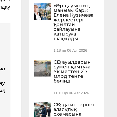
«Әр дауыстың
лдау
маңызы бар»:
Елена Кузичева
жерлестерін
Құрылтай
сайлауына
қатысуға
шақырды
1:18 пп
06 Авг 2026
СҚО ауылдарын
сумен қамтуға
ын
Үкіметтен 2,7
млрд теңге
бөлінді
ну
ық
11:10 дп
06 Авг 2026
СҚО-да интернет-
алаяқтық
схемасына