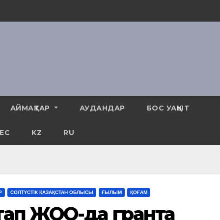
АЙМАҚТАР
АУДАНДАР
БОС УАҚЫТ
ЕС
KZ
RU
Р
СОЛТҮСТІК ҚАЗАҚСТАН ОБЛЫСЫ
ҒЫЛЫМ
ҚОҒАМ
тап ЖОО-да грантқа