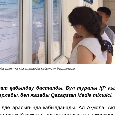
-да грантқа құжаттарды қабылдау басталады
ұжат қабылдау басталды. Бұл туралы
ҚР ғ
арлады, деп жазады
Qazaqstan Media
тілшісі.
шілде аралығында қабылданады. Ал Ақмола, Ақт
Солтүстік Қазақстан облыстарының талапкерлері 