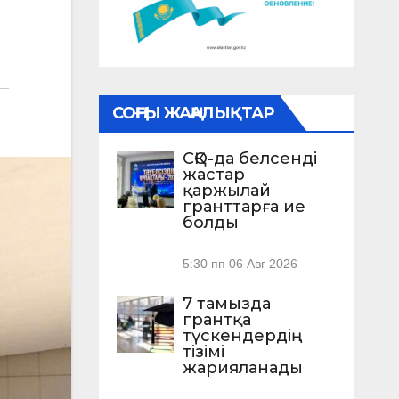
СОҢҒЫ ЖАҢАЛЫҚТАР
СҚО-да белсенді
жастар
қаржылай
гранттарға ие
болды
5:30 пп
06 Авг 2026
7 тамызда
грантқа
түскендердің
тізімі
жарияланады