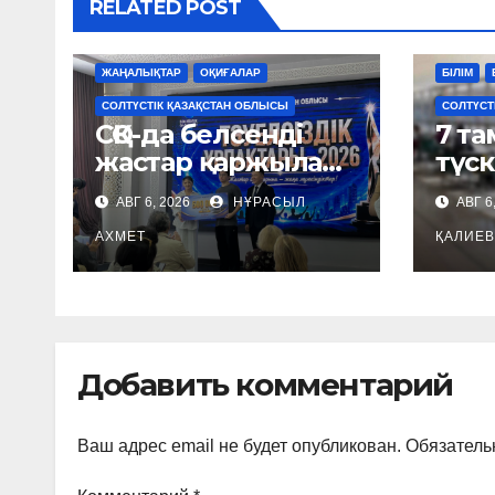
RELATED POST
ЖАҢАЛЫҚТАР
ОҚИҒАЛАР
БІЛІМ
СОЛТҮСТІК ҚАЗАҚСТАН ОБЛЫСЫ
СОЛТҮСТ
СҚО-да белсенді
7 та
жастар қаржылай
түск
гранттарға ие
жар
АВГ 6, 2026
НҰРАСЫЛ
АВГ 6
болды
АХМЕТ
ҚАЛИЕВ
Добавить комментарий
Ваш адрес email не будет опубликован.
Обязатель