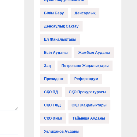
Ауыл Шаруашылығы
Білім Беру
Денсаулық
Денсаулық Сақтау
Ел Жаңалықтары
Есіл Ауданы
Жамбыл Ауданы
Заң
Петропавл Жаңалықтары
Президент
Референдум
СҚО ПД
СҚО Прокуратурасы
СҚО ТЖД
СҚО Жаңалықтары
СҚО Әкімі
Тайынша Ауданы
Уәлиханов Ауданы