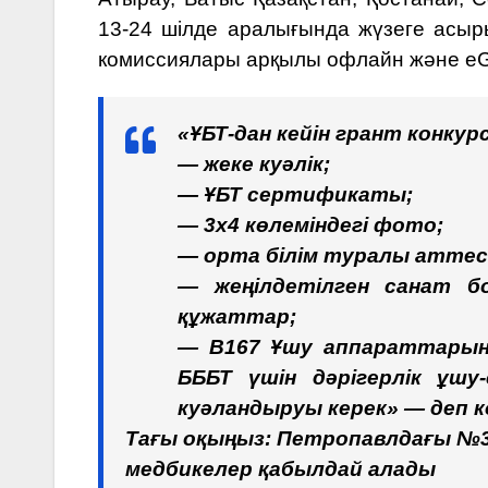
13-24 шілде аралығында жүзеге асыр
комиссиялары арқылы офлайн және eG
«ҰБТ-дан кейін грант конку
— жеке куәлік;
— ҰБТ сертификаты;
— 3х4 көлеміндегі фото;
— орта білім туралы аттес
— жеңілдетілген санат б
құжаттар;
— B167 Ұшу аппараттарын
БББТ үшін дәрігерлік ұш
куәландыруы керек» — деп 
Тағы оқыңыз:
Петропавлдағы №3
медбикелер қабылдай алады