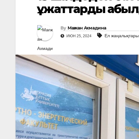
құжаттарды қабы
By
Мағжан Ахмадина
Ел жаңалықтары
ИЮН 25, 2024