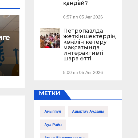
қандай?
АУ
6:57 пп
05 Авг 2026
Петропавлда
жеткіншектердің
мге
көңілін көтеру
мақсатында
интерактивті
А
шара өтті
ы –
нды
5:00 пп
05 Авг 2026
МЕТКИ
Айыппұл
Айыртау Ауданы
Ауа Райы