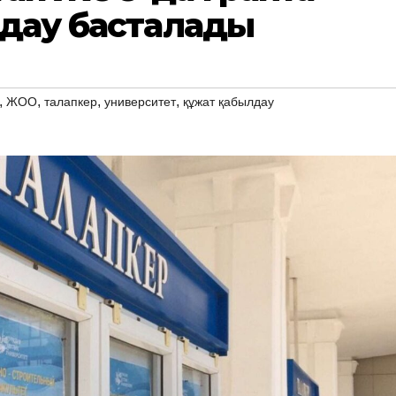
лдау басталады
,
,
,
,
ЖОО
талапкер
университет
құжат қабылдау