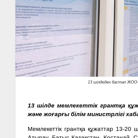
13 шілдеден бастап ЖОО
13 шілде мемлекеттік грантқа қ
және жоғарғы білім министрлігі
хаб
Мемлекеттік грантқа құжаттар 13-20 
Атырау, Батыс Қазақстан, Қостанай, 