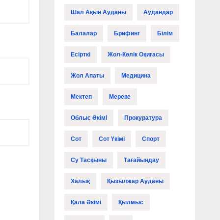
Шал Ақын Ауданы
Аудандар
Балалар
Брифинг
Білім
Есірткі
Жол-Көлік Оқиғасы
Жол Апаты
Медицина
Мектеп
Мереке
Облыс Әкімі
Прокуратура
Сот
Сот Үкімі
Спорт
Су Тасқыны
Тағайындау
Халық
Қызылжар Ауданы
Қала Әкімі
Қылмыс