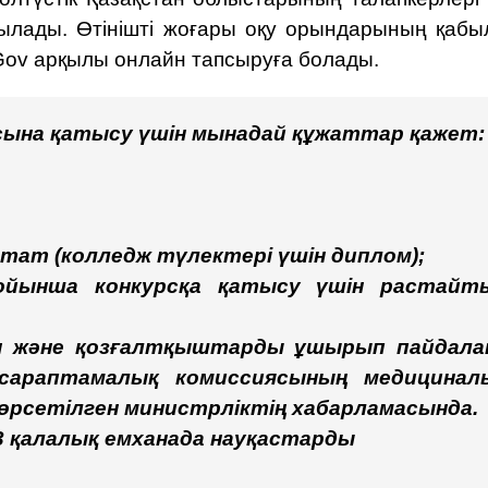
ылады. Өтінішті жоғары оқу орындарының қабы
ov арқылы онлайн тапсыруға болады.
рсына қатысу үшін мынадай құжаттар қажет:
тат (колледж түлектері үшін диплом);
ойынша конкурсқа қатысу үшін растайт
 және қозғалтқыштарды ұшырып пайдала
у-сараптамалық комиссиясының медицинал
көрсетілген
министрліктің хабарламасында
.
 қалалық емханада науқастарды