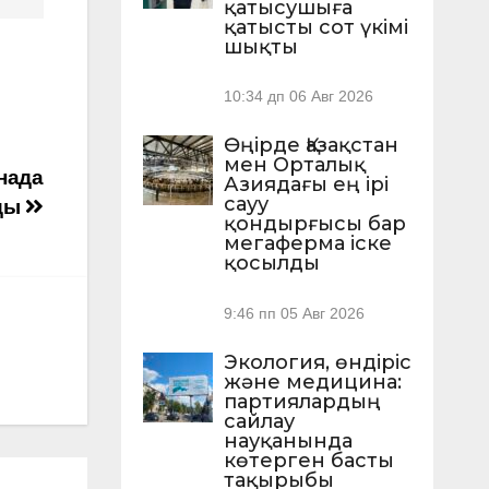
қатысушыға
қатысты сот үкімі
шықты
10:34 дп
06 Авг 2026
Өңірде Қазақстан
мен Орталық
нада
Азиядағы ең ірі
сауу
ады
қондырғысы бар
мегаферма іске
қосылды
9:46 пп
05 Авг 2026
Экология, өндіріс
және медицина:
партиялардың
сайлау
науқанында
көтерген басты
тақырыбы