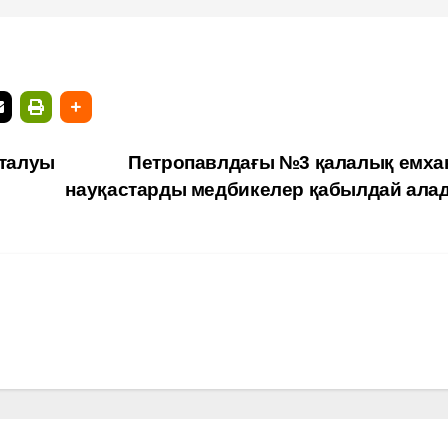
сталуы
Петропавлдағы №3 қалалық емха
науқастарды медбикелер қабылдай ал