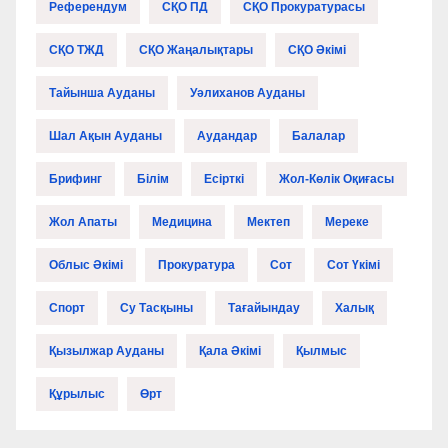
Референдум
СҚО ПД
СҚО Прокуратурасы
СҚО ТЖД
СҚО Жаңалықтары
СҚО Әкімі
Тайынша Ауданы
Уәлиханов Ауданы
Шал Ақын Ауданы
Аудандар
Балалар
Брифинг
Білім
Есірткі
Жол-Көлік Оқиғасы
Жол Апаты
Медицина
Мектеп
Мереке
Облыс Әкімі
Прокуратура
Сот
Сот Үкімі
Спорт
Су Тасқыны
Тағайындау
Халық
Қызылжар Ауданы
Қала Әкімі
Қылмыс
Құрылыс
Өрт