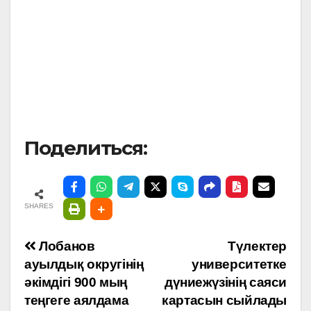
Поделиться:
SHARES
Навигация
Лобанов
Түлектер
ауылдық округінің
университетке
по
әкімдігі 900 мың
дүниежүзінің саяси
теңгеге аялдама
картасын сыйлады
записям