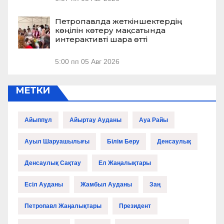
Петропавлда жеткіншектердің
көңілін көтеру мақсатында
интерактивті шара өтті
5:00 пп
05 Авг 2026
МЕТКИ
Айыппұл
Айыртау Ауданы
Ауа Райы
Ауыл Шаруашылығы
Білім Беру
Денсаулық
Денсаулық Сақтау
Ел Жаңалықтары
Есіл Ауданы
Жамбыл Ауданы
Заң
Петропавл Жаңалықтары
Президент