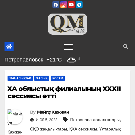
Skip
to
content
Петропавловск
+21°C
ЖАҢАЛЫҚТАР
ХАЛЫҚ
ҚОҒАМ
ҚХА облыстық филиалының ХХХІІ
сессиясы өтті
By
Майгүл Қажжан
,
Петропавл жаңалықтары
ИЮЛ 5, 2023
,
,
СҚО жаңалықтары
ҚХА сессиясы
Ұлтаралық