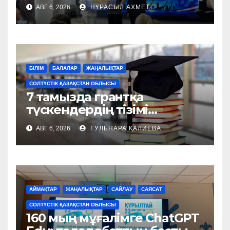
болды
АВГ 6, 2026
НҰРАСЫЛ АХМЕТ
БІЛІМ
БАЛАЛАР
ЖАҢАЛЫҚТАР
СОЛТҮСТІК ҚАЗАҚСТАН ОБЛЫСЫ
7 тамызда грантқа
түскендердің тізімі
жарияланады
АВГ 6, 2026
ГУЛЬНАРА ҚАЛИЕВА
АЙМАҚТАР
ЖАҢАЛЫҚТАР
САЙЛАУ
САЯСАТ
СОЛТҮСТІК ҚАЗАҚСТАН ОБЛЫСЫ
160 мың мұғалімге ChatGPT