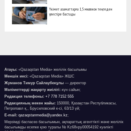
Үкімет азаматтарға 1,5 миллион теңгеден
үлестіре бастады
Атауы:
«Qazaqstan Media» желілік басылымы
Меншік иесі:
«Qazaqstan Media» ЖШС
Жуманов Тимур Сайлаубекұлы
— директор
Мәліметтерді жаңарту жиілігі:
күн сайын;
Редакция телефоны:
+7 778 7152 555
Редакцияның мекен жайы:
150000, Қазақстан Республикасы,
Петропавл қ., Брусиловский к-сі, 63/13 үй;
E-mail:
qazaqstanmedia@yandex.kz
;
Мерзімді баспасөз басылымын, ақпараттық агенттікті және желілік
басылымды есепке қою туралы № Kz68vpy00054192 куәлікті