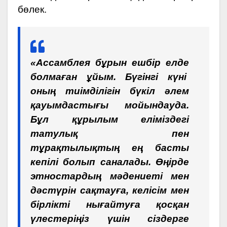
бөлек.
«Ассамблея бұрын ешбір елде
болмаған ұйым. Бүгінгі күні
оның тиімділігін бүкіл әлем
қауымдастығы мойындауда.
Бұл құрылым еліміздегі
татулық пен
тұрақтылықтың ең басты
кепілі болып саналады. Өңірде
этностардың мәдениеті мен
дәстүрін сақтауға, келісім мен
бірлікті нығайтуға қосқан
үлестеріңіз үшін сіздерге