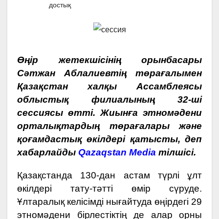
достық
Өңір жетекшісінің орынбасары
Сәтжан Аблалиевтің төрағалымен
Қазақстан халқы Ассамблеясы
облыстық филиалының 32-ші
сессиясы өтті. Жиынға этномәдени
орталықтардың төрағалары және
қоғамдастық өкілдері қатысты, деп
хабарлайды
Qazaqstan Media
тілшісі.
Қазақстанда 130-дан астам түрлі ұлт
өкілдері тату-тәтті өмір сүруде.
Ұлтаралық келісімді нығайтуда өңірдегі 29
этномәдени бірлестіктің де алар орны