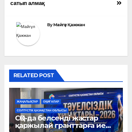
сатып алмақ
By
Майгүл Қажжан
RELATED POST
ЖАҢАЛЫҚТАР
ОҚИҒАЛАР
СОЛТҮСТІК ҚАЗАҚСТАН ОБЛЫСЫ
СҚО-да белсенді жастар
қаржылай гранттарға ие