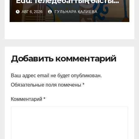
Edu: теледебаттың басты
тақырыбы – білім мен
АВГ 6, 2026
ГУЛЬНАРА ҚАЛИЕВА
жасанды интеллект
Добавить комментарий
Ваш адрес email не будет опубликован.
Обязательные поля помечены
*
Комментарий
*