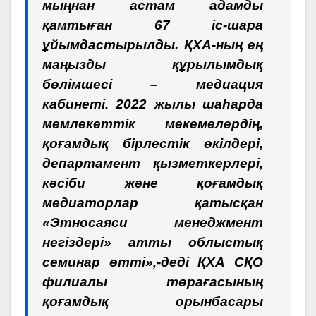
мыңнан астам адамды
қамтыған 67 іс-шара
ұйымдастырылды. ҚХА-ның ең
маңызды құрылымдық
бөлімшесі – медиация
кабинеті. 2022 жылы шаһарда
мемлекеттік мекемелердің,
қоғамдық бірлестік өкілдері,
департамент қызметкерлері,
кәсіби және қоғамдық
медиаторлар қатысқан
«Этносаяси менеджмент
негіздері» атты облыстық
семинар өтті»,-деді ҚХА СҚО
филиалы төрағасының
қоғамдық орынбасары