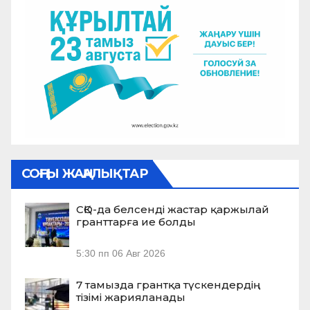
СОҢҒЫ ЖАҢАЛЫҚТАР
СҚО-да белсенді жастар қаржылай
гранттарға ие болды
5:30 пп
06 Авг 2026
7 тамызда грантқа түскендердің
тізімі жарияланады