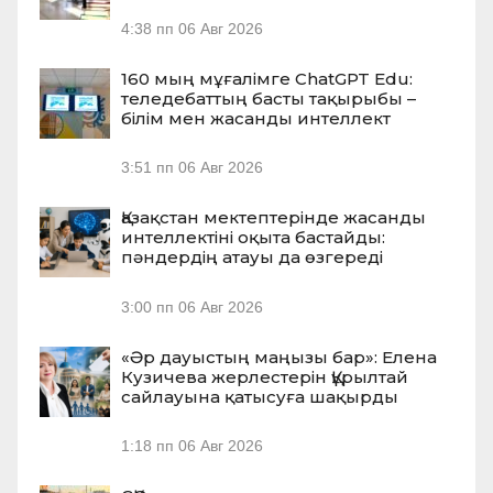
4:38 пп
06 Авг 2026
160 мың мұғалімге ChatGPT Edu:
теледебаттың басты тақырыбы –
білім мен жасанды интеллект
3:51 пп
06 Авг 2026
Қазақстан мектептерінде жасанды
интеллектіні оқыта бастайды:
пәндердің атауы да өзгереді
3:00 пп
06 Авг 2026
«Әр дауыстың маңызы бар»: Елена
Кузичева жерлестерін Құрылтай
сайлауына қатысуға шақырды
1:18 пп
06 Авг 2026