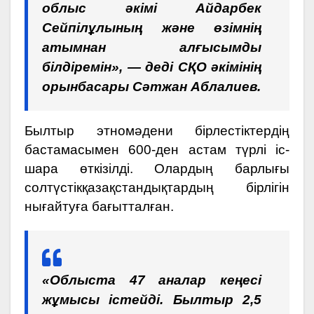
облыс әкімі Айдарбек
Сейпілұлының және өзімнің
атымнан алғысымды
білдіремін», — деді СҚО әкімінің
орынбасары Сәтжан Аблалиев.
Былтыр этномәдени бірлестіктердің
бастамасымен 600-ден астам түрлі іс-
шара өткізілді. Олардың барлығы
солтүстікқазақстандықтардың бірлігін
нығайтуға бағытталған.
«Облыста 47 аналар кеңесі
жұмысы істейді. Былтыр 2,5