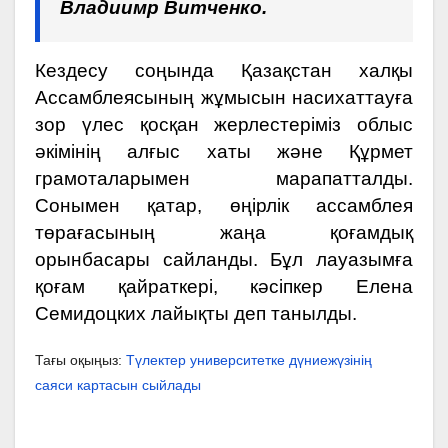
Владиимр Витченко.
Кездесу соңында Қазақстан халқы
Ассамблеясының жұмысын насихаттауға
зор үлес қосқан жерлестеріміз облыс
әкімінің алғыс хаты және Құрмет
грамоталарымен марапатталды.
Сонымен қатар, өңірлік ассамблея
төрағасының жаңа қоғамдық
орынбасары сайланды. Бұл лауазымға
қоғам қайраткері, кәсіпкер Елена
Семидоцких лайықты деп танылды.
Тағы оқыңыз:
Түлектер университетке дүниежүзінің
саяси картасын сыйлады