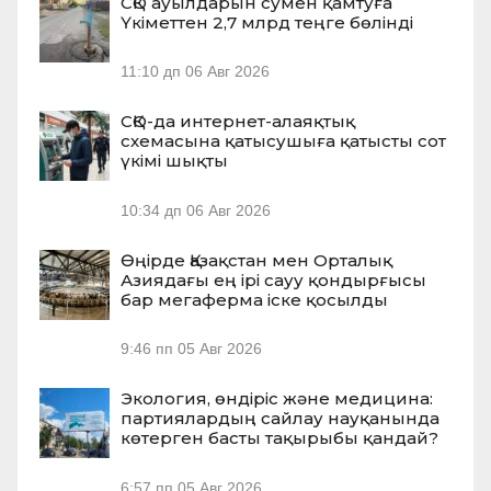
СҚО ауылдарын сумен қамтуға
Үкіметтен 2,7 млрд теңге бөлінді
11:10 дп
06 Авг 2026
СҚО-да интернет-алаяқтық
схемасына қатысушыға қатысты сот
үкімі шықты
10:34 дп
06 Авг 2026
Өңірде Қазақстан мен Орталық
Азиядағы ең ірі сауу қондырғысы
бар мегаферма іске қосылды
9:46 пп
05 Авг 2026
Экология, өндіріс және медицина:
партиялардың сайлау науқанында
көтерген басты тақырыбы қандай?
6:57 пп
05 Авг 2026