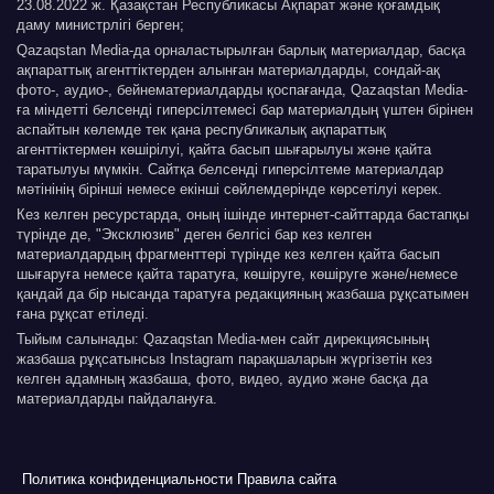
23.08.2022 ж. Қазақстан Республикасы Ақпарат және қоғамдық
даму министрлігі берген;
Qazaqstan Media-да орналастырылған барлық материалдар, басқа
ақпараттық агенттіктерден алынған материалдарды, сондай-ақ
фото-, аудио-, бейнематериалдарды қоспағанда, Qazaqstan Media-
ға міндетті белсенді гиперсілтемесі бар материалдың үштен бірінен
аспайтын көлемде тек қана республикалық ақпараттық
агенттіктермен көшірілуі, қайта басып шығарылуы және қайта
таратылуы мүмкін. Сайтқа белсенді гиперсілтеме материалдар
мәтінінің бірінші немесе екінші сөйлемдерінде көрсетілуі керек.
Кез келген ресурстарда, оның ішінде интернет-сайттарда бастапқы
түрінде де, "Эксклюзив" деген белгісі бар кез келген
материалдардың фрагменттері түрінде кез келген қайта басып
шығаруға немесе қайта таратуға, көшіруге, көшіруге және/немесе
қандай да бір нысанда таратуға редакцияның жазбаша рұқсатымен
ғана рұқсат етіледі.
Тыйым салынады: Qazaqstan Media-мен сайт дирекциясының
жазбаша рұқсатынсыз Instagram парақшаларын жүргізетін кез
келген адамның жазбаша, фото, видео, аудио және басқа да
материалдарды пайдалануға.
Политика конфиденциальности
Правила сайта