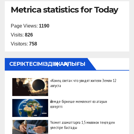
Metrica statistics for Today
Page Views:
1190
Visits:
826
Visitors:
758
СЕРІКТЕСІМІЗДІҢ ЖАҢАЛЫҒЫ
«Конец света»: что увидят жители Земли 12
августа
Әлемде бірнеше мемлекет өз атауын
өзгертті
Үкімет азаматтарға 1,5 миллион теңгеден
үлестіре бастады