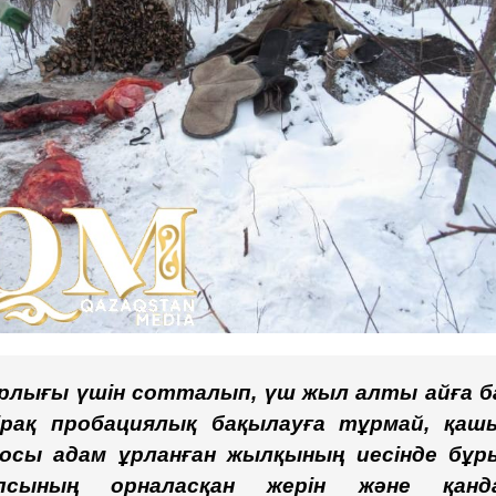
рлығы үшін сотталып, үш жыл алты айға б
ірақ пробациялық бақылауға тұрмай, қаш
 осы адам ұрланған жылқының иесінде бұр
опсының орналасқан жерін және қанд