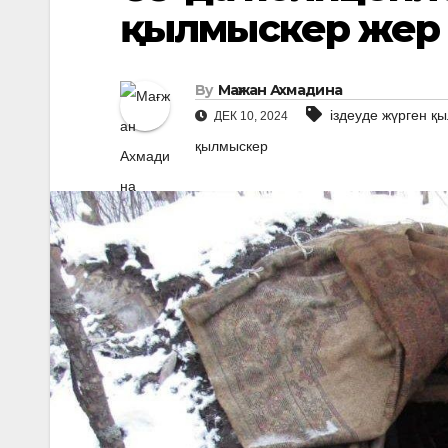
қылмыскер жер
By
Мағжан Ахмадина
іздеуде жүрген қ
ДЕК 10, 2024
қылмыскер