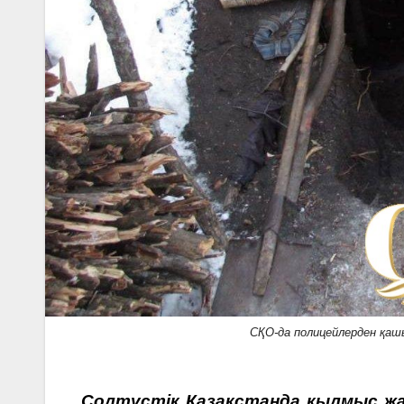
СҚО-да полицейлерден қа
Солтүстік Қазақстанда қылмыс жа