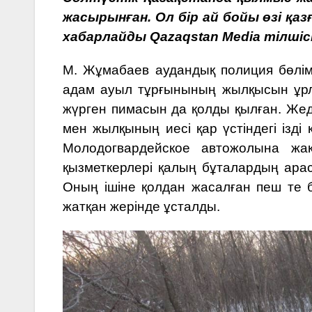
жасырынған. Ол бір ай бойы өзі қа
хабарлайды
Qazaqstan Media
тілшісі
М. Жұмабаев аудандық полиция бөлімі
адам ауыл тұрғынының жылқысын ұрла
жүрген пимасын да қолды қылған. Жед
мен жылқының иесі қар үстіндегі ізді
Молодогвардейское автожолына жа
қызметкерлері қалың бұталардың арас
Оның ішіне қолдан жасалған пеш те
жатқан жерінде ұсталды.