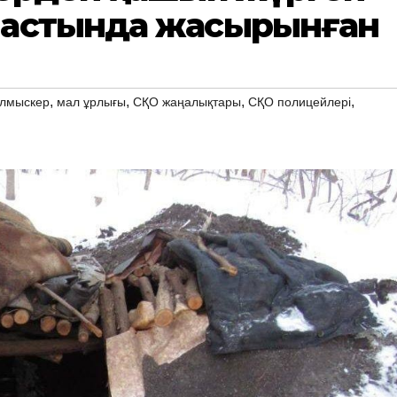
 астында жасырынған
,
,
,
,
ылмыскер
мал ұрлығы
СҚО жаңалықтары
СҚО полицейлері