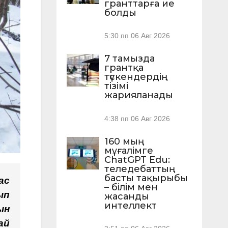
гранттарға ие
болды
5:30 пп
06 Авг 2026
7 тамызда
грантқа
түскендердің
тізімі
жарияланады
4:38 пп
06 Авг 2026
160 мың
мұғалімге
ChatGPT Edu:
теледебаттың
басты тақырыбы
ас
– білім мен
ып
жасанды
интеллект
ын
ай