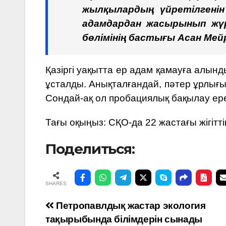
жылқылардың үйретілгенін
адамдардан жасырынып жүр
бөлімінің бастығы Асан Мей
Қазіргі уақытта ер адам қамауға алын
ұсталды. Анықталғандай, пәтер ұрлығын
Сондай-ақ ол пробациялық бақылау ере
Тағы оқыңыз:
СҚО-да 22 жастағы жігіттің
Поделиться:
SHARES
Навигация
Петропавлдық жастар экология
тақырыбында білімдерін сынады