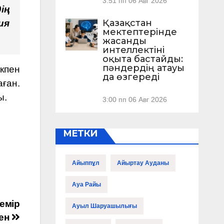
3:51 пп
06 Авг 2026
ің
Қазақстан
ия
мектептерінде
жасанды
интеллектіні
оқыта бастайды:
пәндердің атауы
ікпен
да өзгереді
аған.
ы.
3:00 пп
06 Авг 2026
МЕТКИ
Айыппұл
Айыртау Ауданы
Ауа Райы
темір
Ауыл Шаруашылығы
кен