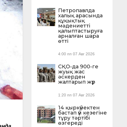
Петропавлда
халық арасында
құқықтық
мәдениетті
қалыптастыруға
арналған шара
өтті
4:00 пп
07 Авг 2026
СҚО-да 900-ге
жуық жас
әскерден
жалтарып жүр
1:20 пп
07 Авг 2026
14 қыркүйектен
бастап үй кезегіне
тұру тәртібі
өзгереді
анда