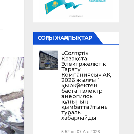
СОҢҒЫ ЖАҢАЛЫҚТАР
«Солтүстік
Қазақстан
Электржелістік
Тарату
Компаниясы» АҚ
2026 жылғы 1
қыркүйектен
бастап электр
энергиясы
құнының
қымбаттайтыны
туралы
хабарлайды
5:52 пп
07 Авг 2026