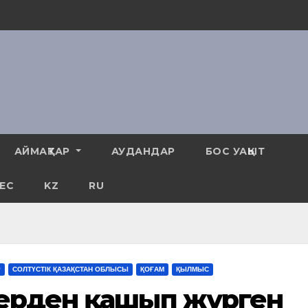
АЙМАҚТАР
АУДАНДАР
БОС УАҚЫТ
ЕС
KZ
RU
Р
СОЛТҮСТІК ҚАЗАҚСТАН ОБЛЫСЫ
ҚОҒАМ
ҚЫЛМЫС
лерден қашып жүрген