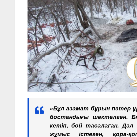
«Бұл азамат бұрын пәтер ұ
бостандығы шектелген. Б
кетіп, бой тасалаған. Дәл
жұмыс істеген, қора-қ