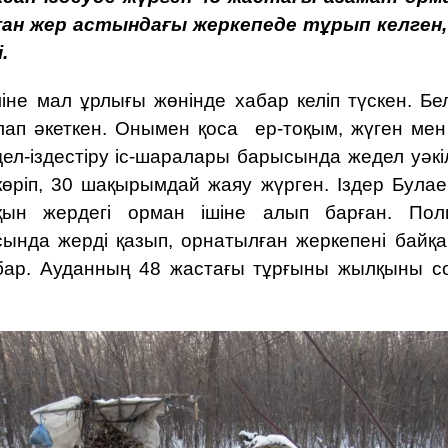
зған жер астындағы жеркепеде тұрып келген,
.
не мал ұрлығы жөнінде хабар келіп түскен. Белг
п әкеткен. Онымен қоса ер-тоқым, жүген мен 
ел-іздестіру іс-шаралары барысында жедел уәкі
 көріп, 30 шақырымдай жаяу жүрген. Іздер Була
қын жердегі орман ішіне алып барған. Пол
ында жерді қазып, орнатылған жеркепені байқа
 бар. Ауданның 48 жастағы тұрғыны жылқыны с