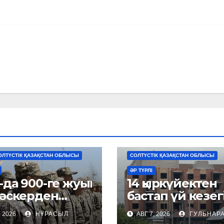
АЙМАҚТАР
ЖАҢАЛЫҚТАР
ОЛТҮСТІК ҚАЗАҚСТАН ОБЛЫСЫ
СОЛТҮСТІК ҚАЗАҚСТАН ОБЛЫСЫ
ӘР ТҮРЛІ
да 900-ге жуық
14 қыркүйектен
 әскерден
бастап үй кезег
тарып жүр
тұру тәртібі
, 2026
НҰРАСЫЛ
АВГ 7, 2026
ГУЛЬНАР
өзгереді