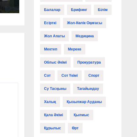
Балалар
Брифинг
Білім
Есірткі
Жол-Көлік Оқиғасы
Жол Апаты
Медицина
Мектеп
Мереке
Облыс Әкімі
Прокуратура
Сот
Сот Үкімі
Спорт
Су Тасқыны
Тағайындау
Халық
Қызылжар Ауданы
Қала Әкімі
Қылмыс
Құрылыс
Өрт