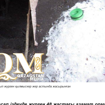
шып жүрген қылмыскер жер астында жасырынған
сап іздеуде жүрген 48 жастағы азамат орм