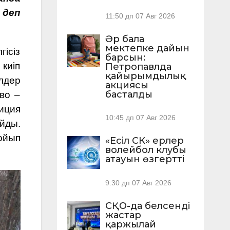
 деп
11:50 дп
07 Авг 2026
Әр бала
мектепке дайын
ісіз
барсын:
киіп
Петропавлда
қайырымдылық
лдер
акциясы
басталды
ево –
иция
10:45 дп
07 Авг 2026
йды.
ойып
«Есіл СК» ерлер
волейбол клубы
атауын өзгертті
9:30 дп
07 Авг 2026
СҚО-да белсенді
жастар
қаржылай