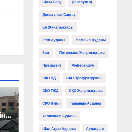
Білім Беру
Денсаулық
Денсаулық Сақтау
Ел Жаңалықтары
Есіл Ауданы
Жамбыл Ауданы
Заң
Петропавл Жаңалықтары
Президент
Референдум
СҚО ПД
СҚО Прокуратурасы
СҚО ТЖД
СҚО Жаңалықтары
СҚО Әкімі
Тайынша Ауданы
іне
Уәлиханов Ауданы
А
Шал Ақын Ауданы
Аудандар