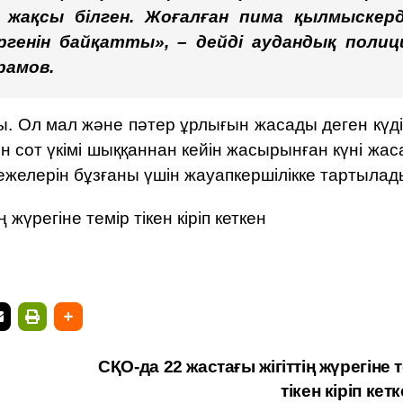
 жақсы білген. Жоғалған пима қылмыскерд
генін байқатты», – дейді аудандық полиц
рамов.
ды. Ол мал және пәтер ұрлығын жасады деген күд
 сот үкімі шыққаннан кейін жасырынған күні жас
желерін бұзғаны үшін жауапкершілікке тартылад
 жүрегіне темір тікен кіріп кеткен
СҚО-да 22 жастағы жігіттің жүрегіне 
тікен кіріп кет