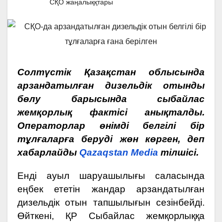
СҚО жаңалыққтары
Солтүстік Қазақстан облысында
арзандатылған дизельдік отынды
бөлу барысында сыбайлас
жемқорлық фактісі анықталды.
Операторлар өнімді белгілі бір
тұлғаларға беруді жөн көрген, деп
хабарлайды
Qazaqstan Media
тілшісі.
Енді ауыл шаруашылығы саласында
еңбек ететін жандар арзандатылған
дизельдік отын тапшылығын сезінбейді.
Өйткені, ҚР Сыбайлас жемқорлыққа