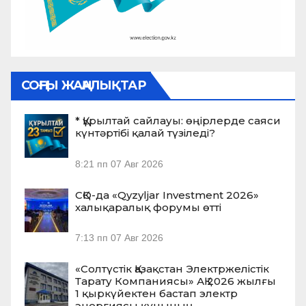
СОҢҒЫ ЖАҢАЛЫҚТАР
* Құрылтай сайлауы: өңірлерде саяси
күнтәртібі қалай түзіледі?
8:21 пп
07 Авг 2026
СҚО-да «Qyzyljar Investment 2026»
халықаралық форумы өтті
7:13 пп
07 Авг 2026
«Солтүстік Қазақстан Электржелістік
Тарату Компаниясы» АҚ 2026 жылғы
1 қыркүйектен бастап электр
энергиясы құнының