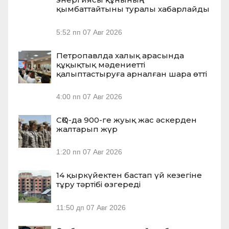
қымбаттайтыны туралы хабарлайды
5:52 пп
07 Авг 2026
Петропавлда халық арасында
құқықтық мәдениетті
қалыптастыруға арналған шара өтті
4:00 пп
07 Авг 2026
СҚО-да 900-ге жуық жас әскерден
жалтарып жүр
1:20 пп
07 Авг 2026
14 қыркүйектен бастап үй кезегіне
тұру тәртібі өзгереді
11:50 дп
07 Авг 2026