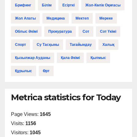
Брифинг
Білім
Есірткі
Жол-Көлік Оқиғасы
Жол Апаты
Медицина
Мектеп
Мереке
Облыс Әкімі
Прокуратура
Сот
Сот Үкімі
Спорт
Су Тасқыны
Тағайындау
Халық
Қызылжар Ауданы
Қала Әкімі
Қылмыс
Құрылыс
Өрт
Metrica statistics for Today
Page Views:
1645
Visits:
1156
Visitors:
1045