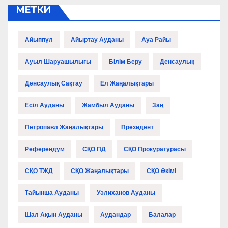
МЕТКИ
Айыппұл
Айыртау Ауданы
Ауа Райы
Ауыл Шаруашылығы
Білім Беру
Денсаулық
Денсаулық Сақтау
Ел Жаңалықтары
Есіл Ауданы
Жамбыл Ауданы
Заң
Петропавл Жаңалықтары
Президент
Референдум
СҚО ПД
СҚО Прокуратурасы
СҚО ТЖД
СҚО Жаңалықтары
СҚО Әкімі
Тайынша Ауданы
Уәлиханов Ауданы
Шал Ақын Ауданы
Аудандар
Балалар