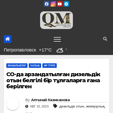
Skip
to
content
Петропавловск
+17°C
ЖАҢАЛЫҚТАР
ХАЛЫҚ
ӘР ТҮРЛІ
СҚО-да арзандатылған дизельдік
отын белгілі бір тұлғаларға ғана
берілген
By
Алтынай Казиканова
,
,
дизельдік отын
жемқорлық
АВГ 10, 2023