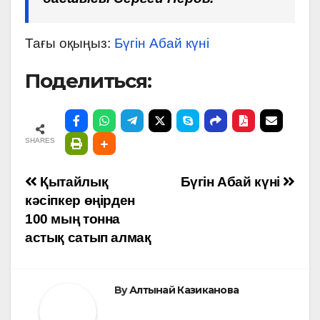
Тағы оқыңыз:
Бүгін Абай күні
Поделиться:
SHARES
Навигация
Қытайлық
Бүгін Абай күні
кәсіпкер өңірден
по
100 мың тонна
астық сатып алмақ
записям
By
Алтынай Казиканова