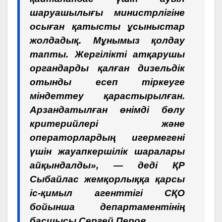
шаруашылығы министрлігіне
осыған қатысты ұсыныстар
жолдадық. Мұнымыз қолдау
тапты. Жергілікті атқарушы
органдарды қалған дизельдік
отынды есеп тіркеуге
міндеттеу қарастырылған.
Арзандатылған өнімді бөлу
критерийлері және
операторлардың игермегені
үшін жауапкершілік шаралары
айқындалды», — деді ҚР
Сыбайлас жемқорлыққа қарсы
іс-қимыл агенттігі СҚО
бойынша департаментінің
басшысы Сергей Перов.