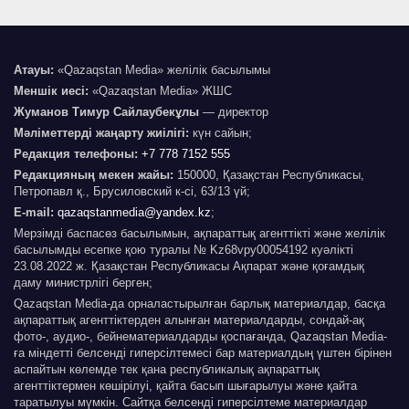
Атауы:
«Qazaqstan Media» желілік басылымы
Меншік иесі:
«Qazaqstan Media» ЖШС
Жуманов Тимур Сайлаубекұлы
— директор
Мәліметтерді жаңарту жиілігі:
күн сайын;
Редакция телефоны:
+7 778 7152 555
Редакцияның мекен жайы:
150000, Қазақстан Республикасы,
Петропавл қ., Брусиловский к-сі, 63/13 үй;
E-mail:
qazaqstanmedia@yandex.kz
;
Мерзімді баспасөз басылымын, ақпараттық агенттікті және желілік
басылымды есепке қою туралы № Kz68vpy00054192 куәлікті
23.08.2022 ж. Қазақстан Республикасы Ақпарат және қоғамдық
даму министрлігі берген;
Qazaqstan Media-да орналастырылған барлық материалдар, басқа
ақпараттық агенттіктерден алынған материалдарды, сондай-ақ
фото-, аудио-, бейнематериалдарды қоспағанда, Qazaqstan Media-
ға міндетті белсенді гиперсілтемесі бар материалдың үштен бірінен
аспайтын көлемде тек қана республикалық ақпараттық
агенттіктермен көшірілуі, қайта басып шығарылуы және қайта
таратылуы мүмкін. Сайтқа белсенді гиперсілтеме материалдар