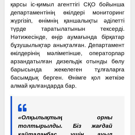
қарсы іс-қимыл агенттігі СҚО бойынша
департаментінің өкілдері мониторинг
жүргізіп, өнімнің қаншалықты әділетті
түрде таратылатынын тексерді.
Нәтижесінде, өңір аумағында бірқатар
бұзушылықтар анықталған. Департамент
өкілдерінің мәліметінше, операторлар
арзандатылған дизельдік отынды бөлу
барысында жекелеген тұлғаларға
басымдық берген. Өнімге қол жеткізе
алмай қалғандарда бар.
«Олқылықтың орны
толтырылды. Біз жағдай
қайталанбас үшін ауыл