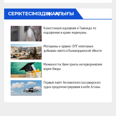
СЕРІКТЕСІМІЗДІҢ ЖАҢАЛЫҒЫ
Казахстанцев задержали в Таиланде по
подозрению в краже марихуаны
Мотоциклы и оружие: ОПГ нелегально
добывала золото в Кызылординской области
Мемлекеттік білім гранты иегерлерінің тізімі
жария болды
Первый полёт беспилотного пассажирского
судна продемонстрировали в небе Астаны