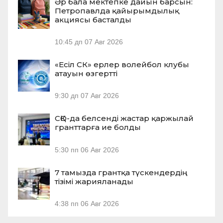
Әр бала мектепке дайын барсын:
Петропавлда қайырымдылық
акциясы басталды
10:45 дп
07 Авг 2026
«Есіл СК» ерлер волейбол клубы
атауын өзгертті
9:30 дп
07 Авг 2026
СҚО-да белсенді жастар қаржылай
гранттарға ие болды
5:30 пп
06 Авг 2026
7 тамызда грантқа түскендердің
тізімі жарияланады
4:38 пп
06 Авг 2026