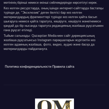
мәтінінің бірінші немесе екінші сөйлемдерінде көрсетілуі керек.
Кез келген ресурстарда, оның ішінде интернет-сайттарда бастапқы
түрінде де, "Эксклюзив" деген белгісі бар кез келген
материалдардың фрагменттері түрінде кез келген қайта басып
шығаруға немесе қайта таратуға, көшіруге, көшіруге және/немесе
қандай да бір нысанда таратуға редакцияның жазбаша рұқсатымен
ғана рұқсат етіледі.
Тыйым салынады: Qazaqstan Media-мен сайт дирекциясының
жазбаша рұқсатынсыз Instagram парақшаларын жүргізетін кез
келген адамның жазбаша, фото, видео, аудио және басқа да
материалдарды пайдалануға.
Политика конфиденциальности
Правила сайта