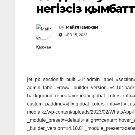
негізсіз қымбат
By
Майгүл Қажжан
ФЕВ 15, 2023
[et_pb_section fb_built=»1″ admin_label=»section
admin_label=»row» _builder_version=»4.16″ backg
background_repeat=»repeat» global_colors_info=»
custom_padding=»|||» global_colors_info=»{}» cu
media.kz/wp-content/uploads/2023/02/WhatsApp-I
_module_preset=»default» align=»center» hover_e
_builder_version=»4.18.0″ _module_preset=»defaul