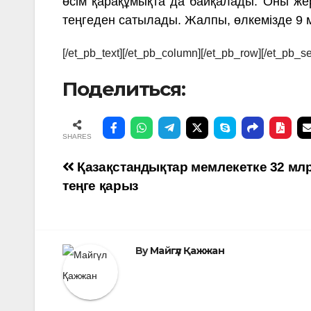
өсім қарақұмықта да байқалады. Оны жерг
теңгеден сатылады. Жалпы, өлкемізде 9 м
[/et_pb_text][/et_pb_column][/et_pb_row][/et_pb_se
Поделиться:
SHARES
Навигация
Қазақстандықтар мемлекетке 32 мл
теңге қарыз
по
записям
By
Майгүл Қажжан