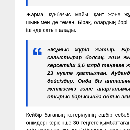
Жарма, күнбағыс майы, қант және жұ
шынымен де төмен. Бірақ, олардың бәрі 
ішінде сатып алады.
«Жұмыс жүріп жатыр. Бір
салыстырар болсақ, 2019 жы
көрсеткіш 3,6 млрд теңгеге ж
23 нүкте қамтылған. Ауданда
дейсіздер. Онда біз аптасы
жеткіземіз және апарғанымы
отырыс барысында облыс әкім
Кейбір бағаның көтерілуінің ешбір себе
өнімдері керісінше 30 теңгеге қымбаттағ