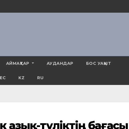
АЙМАҚТАР
АУДАНДАР
БОС УАҚЫТ
ЕС
KZ
RU
ік азық-түліктің бағасы