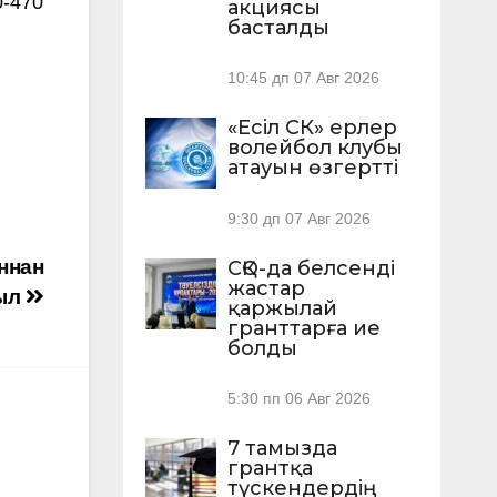
0-470
акциясы
басталды
10:45 дп
07 Авг 2026
«Есіл СК» ерлер
волейбол клубы
атауын өзгертті
9:30 дп
07 Авг 2026
аннан
СҚО-да белсенді
жастар
ыл
қаржылай
гранттарға ие
болды
5:30 пп
06 Авг 2026
7 тамызда
грантқа
түскендердің