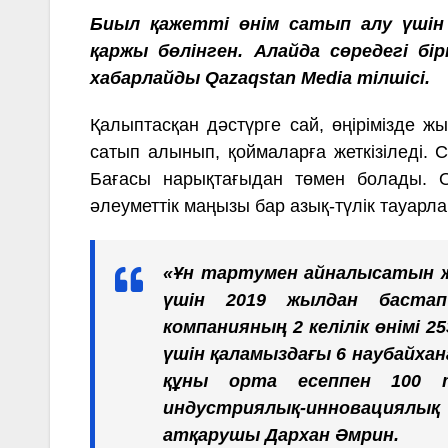
Биыл қажетті өнім сатып алу үшін
қаржы бөлінген. Алайда сөредегі бі
хабарлайды Qazaqstan Media тілшісі.
Қалыптасқан дәстүрге сай, өңірімізде ж
сатып алынып, қоймаларға жеткізіледі. 
Бағасы нарықтағыдан төмен болады. О
әлеуметтік маңызы бар азық-түлік тауарл
«Ұн тартумен айналысатын же
үшін 2019 жылдан бастап 
компанияның 2 келілік өнімі 2
үшін қаламыздағы 6 наубайхана
құны орта есеппен 100 те
индустриялық-инновациял
атқарушы Дархан Әмрин.