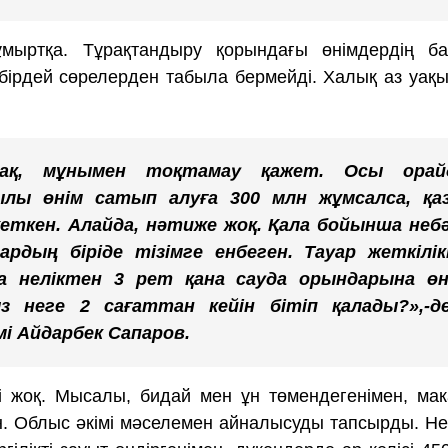
мыртқа. Тұрақтандыру қорындағы өнімдердің ба
бірдей сөрелерден табыла бермейді. Халық аз уақ
ақ, мұнымен тоқтамау қажет. Осы орай
лы өнім сатып алуға 300 млн жұмсалса, қаз
еткен. Алайда, нәтиже жоқ. Қала бойынша небә
рдың біріде тізімге енбеген. Тауар жеткілік
на неліктен 3 рет қана сауда орындарына өн
з неге 2 сағаттан кейін бітіп қалады?»,-де
і Айдарбек Сапаров.
бі жоқ. Мысалы, бидай мен ұн төмендегенімен, ма
ан. Облыс әкімі мәселемен айналысуды тапсырды. Нег