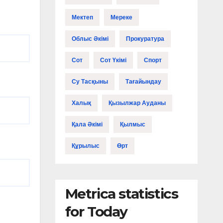
Мектеп
Мереке
Облыс Әкімі
Прокуратура
Сот
Сот Үкімі
Спорт
Су Тасқыны
Тағайындау
Халық
Қызылжар Ауданы
Қала Әкімі
Қылмыс
Құрылыс
Өрт
Metrica statistics
for Today