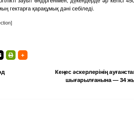
ілікті зауыт өндіргенімен, дүкендерде әр келісі 45
ың гектарға қарақұмық дәні себіледі.
ction]
рд
Кеңес әскерлерінің ауғанст
шығарылғанына — 34 ж