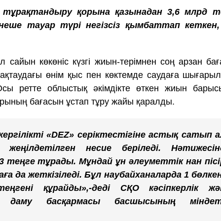
 тұрақтандыру қорына қазынадан 3,6 млрд т
рнеше тауар түрі негізсіз қымбаттап кеткен,
ыл сайын көкөніс күзгі жиын-терімнен соң арзан ба
Сақтаудағы өнім қыс пен көктемде саудаға шығары
сы ретте облыстық әкімдікте өткен жиын барыс
арының бағасын ұстап тұру жайы қаралды.
ргілікті «DEZ» серіктестігіне астық сатып а
жеңілдетілген несие беріледі. Нәтижесін
53 теңге тұрады. Мұндай ұн әлеуметтік нан пісі
ға да жеткізіледі. Бұл наубайханаларда 1 бөлкен
ңгені құрайды»,-деді СҚО кәсіпкерлік жә
ық даму басқармасы басшысының міндет