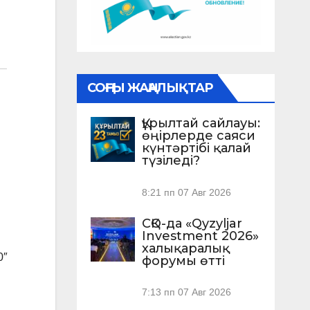
СОҢҒЫ ЖАҢАЛЫҚТАР
Құрылтай сайлауы:
өңірлерде саяси
күнтәртібі қалай
түзіледі?
8:21 пп
07 Авг 2026
СҚО-да «Qyzyljar
Investment 2026»
халықаралық
0″
форумы өтті
7:13 пп
07 Авг 2026