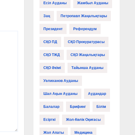
Есіл Ауданы
Жамбыл Ауданы
Заң
Петропавл Жаңалықтары
Президент
Референдум
СҚО ПД
СҚО Прокуратурасы
СҚО ТЖД
СҚО Жаңалықтары
СҚО Әкімі
Тайынша Ауданы
Уәлиханов Ауданы
Шал Ақын Ауданы
Аудандар
Балалар
Брифинг
Білім
Есірткі
Жол-Көлік Оқиғасы
Жол Апаты
Медицина