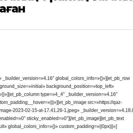
таған
» _builder_version=»4.16″ global_colors_info=»{}»][et_pb_row
round_size=»initial» background_position=»top_left»
{}»][et_pb_column type=»4_4″ _builder_version=»4.16″
stom_padding__hover=»|||»][et_pb_image src=»https://qaz-
mage-2023-02-15-at-17.41.26-1.jpeg» _builder_version=»4.18.
nabled=»0″ sticky_enabled=»0″][/et_pb_image][et_pb_text
t» global_colors_info=»{}» custom_padding=»||0px|||»]