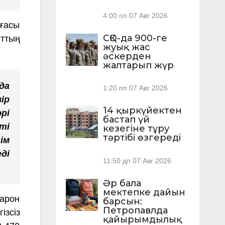
4:00 пп
07 Авг 2026
ғасы
СҚО-да 900-ге
ыттың
жуық жас
әскерден
жалтарып жүр
да
1:20 пп
07 Авг 2026
ір
14 қыркүйектен
рі
бастап үй
ті
кезегіне тұру
тәртібі өзгереді
ім
ді
11:50 дп
07 Авг 2026
Әр бала
мектепке дайын
карон
барсын:
Петропавлда
ізсіз
қайырымдылық