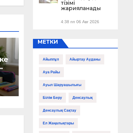
тізімі
жарияланады
4:38 пп
06 Авг 2026
МЕТКИ
ке
Айыппұл
Айыртау Ауданы
Ауа Райы
А
қ
Ауыл Шаруашылығы
лды
Білім Беру
Денсаулық
Денсаулық Сақтау
Ел Жаңалықтары