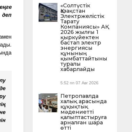
«Солтүстік
еңге
Қазақстан
 деп
Электржелістік
Тарату
Компаниясы» АҚ
2026 жылғы 1
ғамен
қыркүйектен
бастап электр
лады.
энергиясы
ында
құнының
қымбаттайтыны
туралы
хабарлайды
лу
5:52 пп
07 Авг 2026
де
Петропавлда
ру
халық арасында
ің
құқықтық
мәдениетті
не
қалыптастыруға
ін
арналған шара
өтті