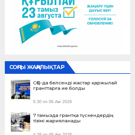
СОҢҒЫ ЖАҢАЛЫҚТАР
СҚО-да белсенді жастар қаржылай
гранттарға ие болды
5:30 пп
06 Авг 2026
7 тамызда грантқа түскендердің
тізімі жарияланады
4:38 пп
06 Авг 2026