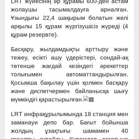
LRT жүйесінің әр құрамы 600-ден астам
жолаушы тасымалдауға арналған.
Ұзындығы 22,4 шақырым болатын желі
арқылы 15 құрам жүргізушісіз жүреді (4
құрам резервте).
Басқару, жылдамдықты арттыру және
тежеу, есікті ашу үдерістері, сондай-ақ
төтенше жағдай кезіндегі әрекеттер
толығымен автоматтандырылған.
Қосымша бақылау үшін қолмен басқару
және диспетчермен байланысқа шығу
мүмкіндігі қарастырылған.
LRT инфрақұрылымында 18 станция мен
заманауи депо бар. Бағыт бойынша
жолдың ұзақтығы шамамен 40