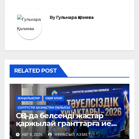
By
Гульнара Қалиева
RELATED POST
ЖАҢАЛЫҚТАР
ОҚИҒАЛАР
СОЛТҮСТІК ҚАЗАҚСТАН ОБЛЫСЫ
СҚО-да белсенді жастар
қаржылай гранттарға ие
болды
АВГ 6, 2026
НҰРАСЫЛ АХМЕТ