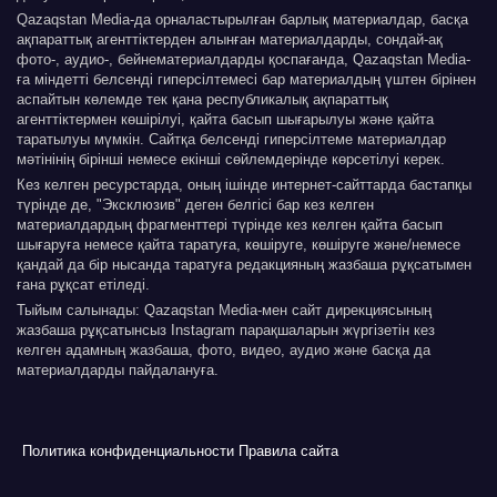
Qazaqstan Media-да орналастырылған барлық материалдар, басқа
ақпараттық агенттіктерден алынған материалдарды, сондай-ақ
фото-, аудио-, бейнематериалдарды қоспағанда, Qazaqstan Media-
ға міндетті белсенді гиперсілтемесі бар материалдың үштен бірінен
аспайтын көлемде тек қана республикалық ақпараттық
агенттіктермен көшірілуі, қайта басып шығарылуы және қайта
таратылуы мүмкін. Сайтқа белсенді гиперсілтеме материалдар
мәтінінің бірінші немесе екінші сөйлемдерінде көрсетілуі керек.
Кез келген ресурстарда, оның ішінде интернет-сайттарда бастапқы
түрінде де, "Эксклюзив" деген белгісі бар кез келген
материалдардың фрагменттері түрінде кез келген қайта басып
шығаруға немесе қайта таратуға, көшіруге, көшіруге және/немесе
қандай да бір нысанда таратуға редакцияның жазбаша рұқсатымен
ғана рұқсат етіледі.
Тыйым салынады: Qazaqstan Media-мен сайт дирекциясының
жазбаша рұқсатынсыз Instagram парақшаларын жүргізетін кез
келген адамның жазбаша, фото, видео, аудио және басқа да
материалдарды пайдалануға.
Политика конфиденциальности
Правила сайта