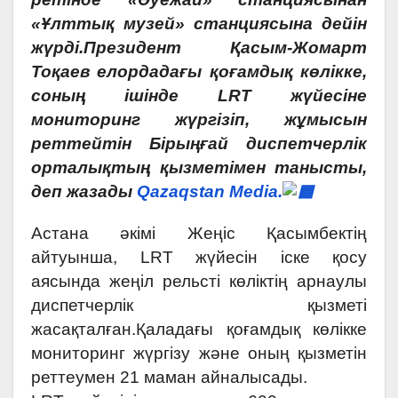
«Ұлттық музей» станциясына дейін
жүрді.Президент Қасым-Жомарт
Тоқаев елордадағы қоғамдық көлікке,
соның ішінде LRT жүйесіне
мониторинг жүргізіп, жұмысын
реттейтін Бірыңғай диспетчерлік
орталықтың қызметімен танысты,
деп жазады
Qazaqstan Media.
Астана әкімі Жеңіс Қасымбектің
айтуынша, LRT жүйесін іске қосу
аясында жеңіл рельсті көліктің арнаулы
диспетчерлік қызметі
жасақталған.Қаладағы қоғамдық көлікке
мониторинг жүргізу және оның қызметін
реттеумен 21 маман айналысады.