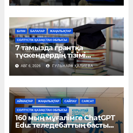
БІЛІМ
БАЛАЛАР
ЖАҢАЛЫҚТАР
СОЛТҮСТІК ҚАЗАҚСТАН ОБЛЫСЫ
7 тамызда грантқа
түскендердің тізімі
жарияланады
АВГ 6, 2026
ГУЛЬНАРА ҚАЛИЕВА
АЙМАҚТАР
ЖАҢАЛЫҚТАР
САЙЛАУ
САЯСАТ
СОЛТҮСТІК ҚАЗАҚСТАН ОБЛЫСЫ
160 мың мұғалімге ChatGPT
Edu: теледебаттың басты
тақырыбы – білім мен