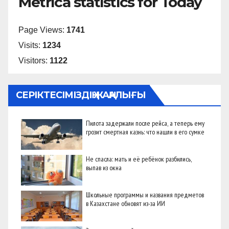
Metrica statistics for Today
Page Views:
1741
Visits:
1234
Visitors:
1122
СЕРІКТЕСІМІЗДІҢ ЖАҢАЛЫҒЫ
Пилота задержали после рейса, а теперь ему
грозит смертная казнь: что нашли в его сумке
Не спасла: мать и её ребёнок разбились,
выпав из окна
Школьные программы и названия предметов
в Казахстане обновят из-за ИИ