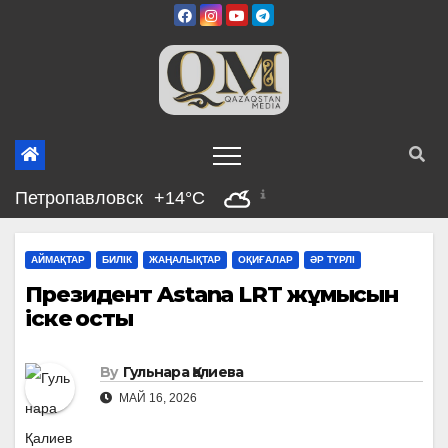
Skip
to
content
Петропавловск
+14°C
АЙМАҚТАР
БИЛІК
ЖАҢАЛЫҚТАР
ОҚИҒАЛАР
ӘР ТҮРЛІ
Президент Astana LRT жұмысын
іске қосты
By
Гульнара Қалиева
МАЙ 16, 2026