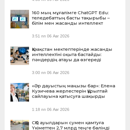
160 мың мұғалімге ChatGPT Edu:
теледебаттың басты тақырыбы –
білім мен жасанды интеллект
3:51 пп
06 Авг 2026
Қазақстан мектептерінде жасанды
интеллектіні оқыта бастайды:
пәндердің атауы да өзгереді
3:00 пп
06 Авг 2026
«Әр дауыстың маңызы бар»: Елена
Кузичева жерлестерін Құрылтай
сайлауына қатысуға шақырды
1:18 пп
06 Авг 2026
СҚО ауылдарын сумен қамтуға
Үкіметтен 2,7 млрд теңге бөлінді