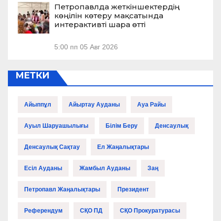
Петропавлда жеткіншектердің
көңілін көтеру мақсатында
интерактивті шара өтті
5:00 пп
05 Авг 2026
МЕТКИ
Айыппұл
Айыртау Ауданы
Ауа Райы
Ауыл Шаруашылығы
Білім Беру
Денсаулық
Денсаулық Сақтау
Ел Жаңалықтары
Есіл Ауданы
Жамбыл Ауданы
Заң
Петропавл Жаңалықтары
Президент
Референдум
СҚО ПД
СҚО Прокуратурасы