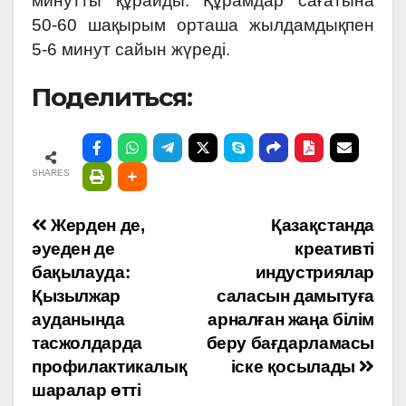
минутты құрайды. Құрамдар сағатына
50-60 шақырым орташа жылдамдықпен
5-6 минут сайын жүреді.
Поделиться:
SHARES
Навигация
Жерден де,
Қазақстанда
әуеден де
креативті
по
бақылауда:
индустриялар
Қызылжар
саласын дамытуға
записям
ауданында
арналған жаңа білім
тасжолдарда
беру бағдарламасы
профилактикалық
іске қосылады
шаралар өтті