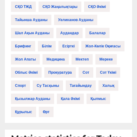
СҚО ТЖД
СҚО Жаңалықтары
СҚО Әкімі
Тайынша Ауданы
Уәлиханов Ауданы
Шал Ақын Ауданы
Аудандар
Балалар
Брифинг
Білім
Есірткі
Жол-Көлік Оқиғасы
Жол Апаты
Медицина
Мектеп
Мереке
Облыс Әкімі
Прокуратура
Сот
Сот Үкімі
Спорт
Су Тасқыны
Тағайындау
Халық
Қызылжар Ауданы
Қала Әкімі
Қылмыс
Құрылыс
Өрт