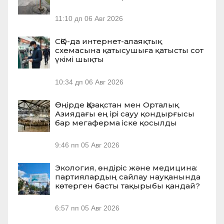
11:10 дп
06 Авг 2026
СҚО-да интернет-алаяқтық
схемасына қатысушыға қатысты сот
үкімі шықты
10:34 дп
06 Авг 2026
Өңірде Қазақстан мен Орталық
Азиядағы ең ірі сауу қондырғысы
бар мегаферма іске қосылды
9:46 пп
05 Авг 2026
Экология, өндіріс және медицина:
партиялардың сайлау науқанында
көтерген басты тақырыбы қандай?
6:57 пп
05 Авг 2026