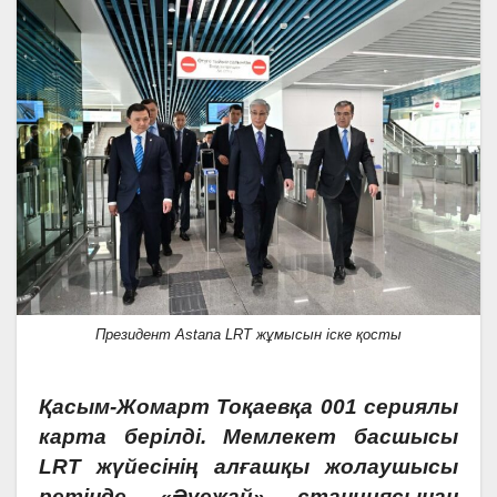
Президент Astana LRT жұмысын іске қосты
Қасым-Жомарт Тоқаевқа 001 сериялы
карта берілді. Мемлекет басшысы
LRT жүйесінің алғашқы жолаушысы
ретінде «Әуежай» станциясынан