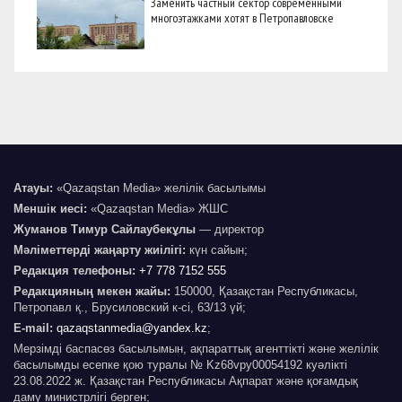
Заменить частный сектор современными
многоэтажками хотят в Петропавловске
Атауы:
«Qazaqstan Media» желілік басылымы
Меншік иесі:
«Qazaqstan Media» ЖШС
Жуманов Тимур Сайлаубекұлы
— директор
Мәліметтерді жаңарту жиілігі:
күн сайын;
Редакция телефоны:
+7 778 7152 555
Редакцияның мекен жайы:
150000, Қазақстан Республикасы,
Петропавл қ., Брусиловский к-сі, 63/13 үй;
E-mail:
qazaqstanmedia@yandex.kz
;
Мерзімді баспасөз басылымын, ақпараттық агенттікті және желілік
басылымды есепке қою туралы № Kz68vpy00054192 куәлікті
23.08.2022 ж. Қазақстан Республикасы Ақпарат және қоғамдық
даму министрлігі берген;