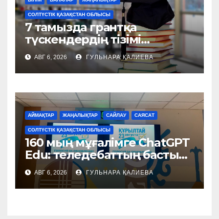
СОЛТҮСТІК ҚАЗАҚСТАН ОБЛЫСЫ
7 тамызда грантқа
түскендердің тізімі
жарияланады
АВГ 6, 2026
ГУЛЬНАРА ҚАЛИЕВА
АЙМАҚТАР
ЖАҢАЛЫҚТАР
САЙЛАУ
САЯСАТ
СОЛТҮСТІК ҚАЗАҚСТАН ОБЛЫСЫ
160 мың мұғалімге ChatGPT
Edu: теледебаттың басты
тақырыбы – білім мен
АВГ 6, 2026
ГУЛЬНАРА ҚАЛИЕВА
жасанды интеллект