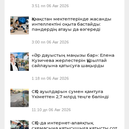
3:51 пп
06 Авг 2026
Қазақстан мектептерінде жасанды
интеллектіні оқыта бастайды:
пәндердің атауы да өзгереді
3:00 пп
06 Авг 2026
«Әр дауыстың маңызы бар»: Елена
Кузичева жерлестерін Құрылтай
сайлауына қатысуға шақырды
1:18 пп
06 Авг 2026
СҚО ауылдарын сумен қамтуға
Үкіметтен 2,7 млрд теңге бөлінді
11:10 дп
06 Авг 2026
СҚО-да интернет-алаяқтық
схемасына қатысушыға қатысты сот