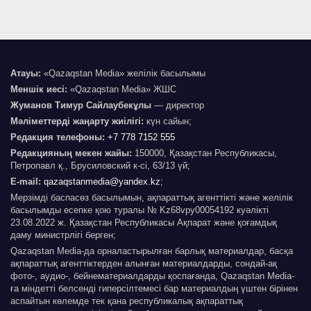
Атауы:
«Qazaqstan Media» желілік басылымы
Меншік иесі:
«Qazaqstan Media» ЖШС
Жуманов Тимур Сайлаубекұлы
— директор
Мәліметтерді жаңарту жиілігі:
күн сайын;
Редакция телефоны:
+7 778 7152 555
Редакцияның мекен жайы:
150000, Қазақстан Республикасы,
Петропавл қ., Брусиловский к-сі, 63/13 үй;
E-mail:
qazaqstanmedia@yandex.kz
;
Мерзімді баспасөз басылымын, ақпараттық агенттікті және желілік
басылымды есепке қою туралы № Kz68vpy00054192 куәлікті
23.08.2022 ж. Қазақстан Республикасы Ақпарат және қоғамдық
даму министрлігі берген;
Qazaqstan Media-да орналастырылған барлық материалдар, басқа
ақпараттық агенттіктерден алынған материалдарды, сондай-ақ
фото-, аудио-, бейнематериалдарды қоспағанда, Qazaqstan Media-
ға міндетті белсенді гиперсілтемесі бар материалдың үштен бірінен
аспайтын көлемде тек қана республикалық ақпараттық