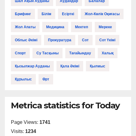
Шал Ақын Ауданы
Аудандар
Балалар
Брифинг
Білім
Есірткі
Жол-Көлік Оқиғасы
Жол Апаты
Медицина
Мектеп
Мереке
Облыс Әкімі
Прокуратура
Сот
Сот Үкімі
Спорт
Су Тасқыны
Тағайындау
Халық
Қызылжар Ауданы
Қала Әкімі
Қылмыс
Құрылыс
Өрт
Metrica statistics for Today
Page Views:
1741
Visits:
1234