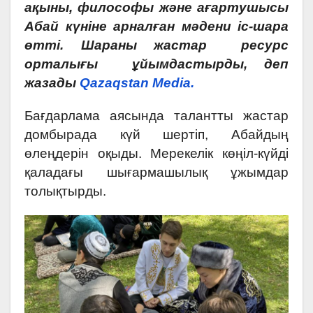
ақыны, философы және ағартушысы
Абай күніне арналған мәдени іс-шара
өтті. Шараны жастар ресурс
орталығы ұйымдастырды, деп
жазады
Qazaqstan Media.
Бағдарлама аясында талантты жастар
домбырада күй шертіп, Абайдың
өлеңдерін оқыды. Мерекелік көңіл-күйді
қаладағы шығармашылық ұжымдар
толықтырды.