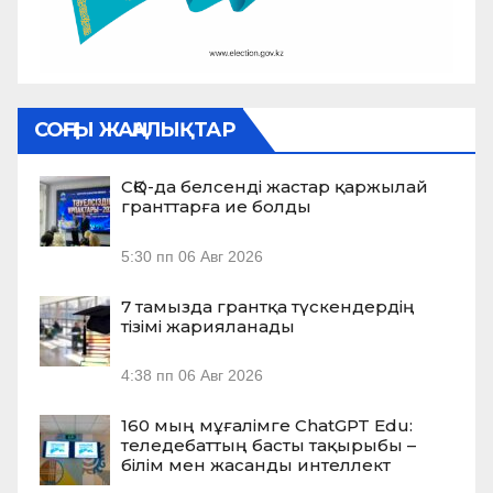
СОҢҒЫ ЖАҢАЛЫҚТАР
СҚО-да белсенді жастар қаржылай
гранттарға ие болды
5:30 пп
06 Авг 2026
7 тамызда грантқа түскендердің
тізімі жарияланады
4:38 пп
06 Авг 2026
160 мың мұғалімге ChatGPT Edu:
теледебаттың басты тақырыбы –
білім мен жасанды интеллект