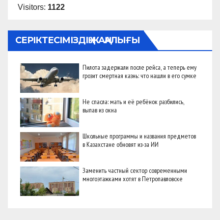
Visitors:
1122
СЕРІКТЕСІМІЗДІҢ ЖАҢАЛЫҒЫ
Пилота задержали после рейса, а теперь ему
грозит смертная казнь: что нашли в его сумке
Не спасла: мать и её ребёнок разбились,
выпав из окна
Школьные программы и названия предметов
в Казахстане обновят из-за ИИ
Заменить частный сектор современными
многоэтажками хотят в Петропавловске