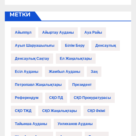
МЕТКИ
Айыппұл
Айыртау Ауданы
Ауа Райы
Ауыл Шаруашылығы
Білім Беру
Денсаулық
Денсаулық Сақтау
Ел Жаңалықтары
Есіл Ауданы
Жамбыл Ауданы
Заң
Петропавл Жаңалықтары
Президент
Референдум
СҚО ПД
СҚО Прокуратурасы
СҚО ТЖД
СҚО Жаңалықтары
СҚО Әкімі
Тайынша Ауданы
Уәлиханов Ауданы