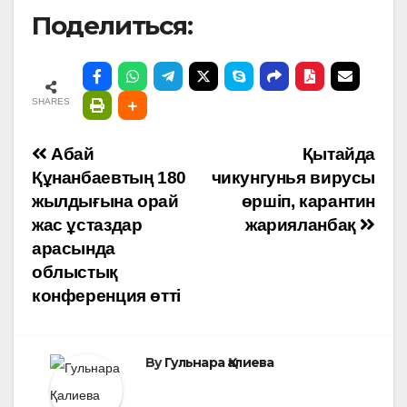
Поделиться:
SHARES
Навигация
Абай
Қытайда
Құнанбаевтың 180
чикунгунья вирусы
по
жылдығына орай
өршіп, карантин
жас ұстаздар
жарияланбақ
записям
арасында
облыстық
конференция өтті
By
Гульнара Қалиева