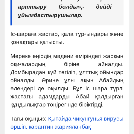
арттыру болды»,- дейді
ұйымдастырушылар.
Іс-шараға жастар, қала тұрғындары және
қонақтары қатысты.
Мереке өңірдің мәдени өміріндегі жарқын
оқиғалардың біріне айналды.
Домбырадан күй төгіліп, ұлттық ойындар
ойналды. Әрине ұлы ақын Абайдың
өлеңдері де оқылды. Бұл іс шара түрлі
жастағы адамдарды Абай қалдырған
құндылықтар төңірегінде біріктірді.
Тағы оқыңыз:
Қытайда чикунгунья вирусы
өршіп, карантин жарияланбақ