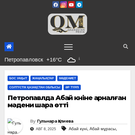
Skip
to
content
Петропавловск
+16°C
БОС УАҚЫТ
ЖАҢАЛЫҚТАР
МӘДЕНИЕТ
СОЛТҮСТІК ҚАЗАҚСТАН ОБЛЫСЫ
ӘР ТҮРЛІ
Петропавлда Абай күніне арналған
мәдени шара өтті
By
Гульнара Қалиева
,
,
Абай күні
Абай мұрасы
АВГ 8, 2025