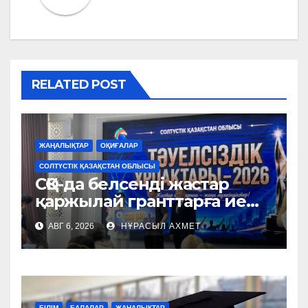
RELATED POST
ЖАҢАЛЫҚТАР
ОҚИҒАЛАР
СОЛТҮСТІК ҚАЗАҚСТАН ОБЛЫСЫ
СҚО-да белсенді жастар
қаржылай гранттарға ие
болды
АВГ 6, 2026
НҰРАСЫЛ АХМЕТ
БІЛІМ
БАЛАЛАР
ЖАҢАЛЫҚТАР