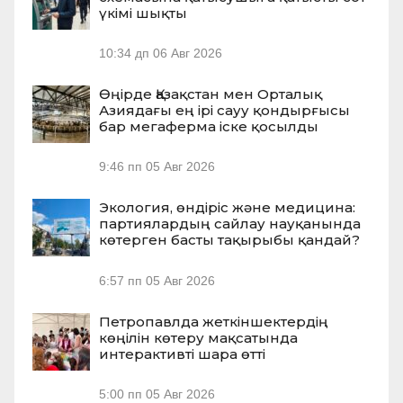
үкімі шықты
10:34 дп
06 Авг 2026
Өңірде Қазақстан мен Орталық
Азиядағы ең ірі сауу қондырғысы
бар мегаферма іске қосылды
9:46 пп
05 Авг 2026
Экология, өндіріс және медицина:
партиялардың сайлау науқанында
көтерген басты тақырыбы қандай?
6:57 пп
05 Авг 2026
Петропавлда жеткіншектердің
көңілін көтеру мақсатында
интерактивті шара өтті
5:00 пп
05 Авг 2026