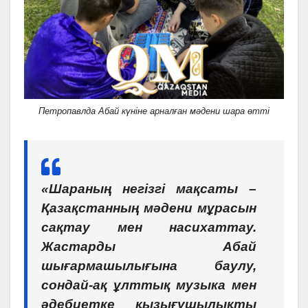
Петропавлда Абай күніне арналған мәдени шара өтті
«Шараның негізгі мақсаты –
Қазақстанның мәдени мұрасын
сақтау мен насихаттау.
Жастарды Абай
шығармашылығына баулу,
сондай-ақ ұлттық музыка мен
әдебиетке қызығушылықты