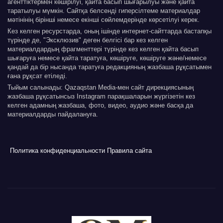
агенттіктермен көшірілуі, қайта басып шығарылуы және қайта
таратылуы мүмкін. Сайтқа белсенді гиперсілтеме материалдар
мәтінінің бірінші немесе екінші сөйлемдерінде көрсетілуі керек.
Кез келген ресурстарда, оның ішінде интернет-сайттарда бастапқы
түрінде де, "Эксклюзив" деген белгісі бар кез келген
материалдардың фрагменттері түрінде кез келген қайта басып
шығаруға немесе қайта таратуға, көшіруге, көшіруге және/немесе
қандай да бір нысанда таратуға редакцияның жазбаша рұқсатымен
ғана рұқсат етіледі.
Тыйым салынады: Qazaqstan Media-мен сайт дирекциясының
жазбаша рұқсатынсыз Instagram парақшаларын жүргізетін кез
келген адамның жазбаша, фото, видео, аудио және басқа да
материалдарды пайдалануға.
Политика конфиденциальности
Правила сайта