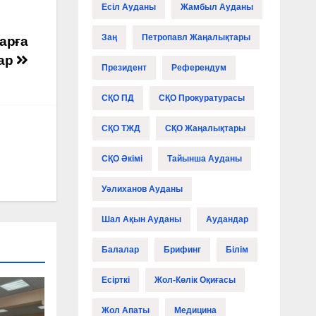
Есіл Ауданы
Жамбыл Ауданы
Заң
Петропавл Жаңалықтары
арға
тар
Президент
Референдум
СҚО ПД
СҚО Прокуратурасы
СҚО ТЖД
СҚО Жаңалықтары
СҚО Әкімі
Тайынша Ауданы
Уәлиханов Ауданы
Шал Ақын Ауданы
Аудандар
Балалар
Брифинг
Білім
Есірткі
Жол-Көлік Оқиғасы
Жол Апаты
Медицина