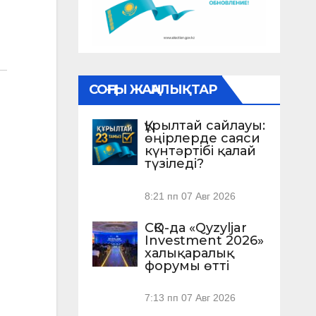
СОҢҒЫ ЖАҢАЛЫҚТАР
Құрылтай сайлауы:
өңірлерде саяси
күнтәртібі қалай
түзіледі?
8:21 пп
07 Авг 2026
СҚО-да «Qyzyljar
Investment 2026»
халықаралық
форумы өтті
7:13 пп
07 Авг 2026