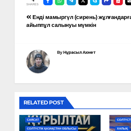
SHARES
Навигация
Енді мамыргүл (сирень) жұлғандарғ
айыппұл салынуы мүмкін
по
записям
By
Нұрасыл Ахмет
RELATED POST
АЙМАҚТАР
ЖАҢАЛЫҚТАР
САЙЛАУ
БИЗНЕС
САЯСАТ
СОЛТҮСТ
СОЛТҮСТІК ҚАЗАҚСТАН ОБЛЫСЫ
ХАЛЫҚ