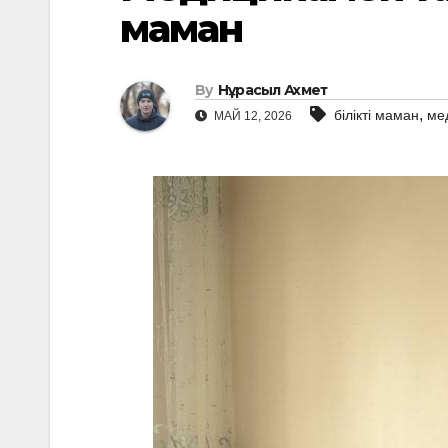
маман
By
Нұрасыл Ахмет
,
білікті маман
ме
МАЙ 12, 2026