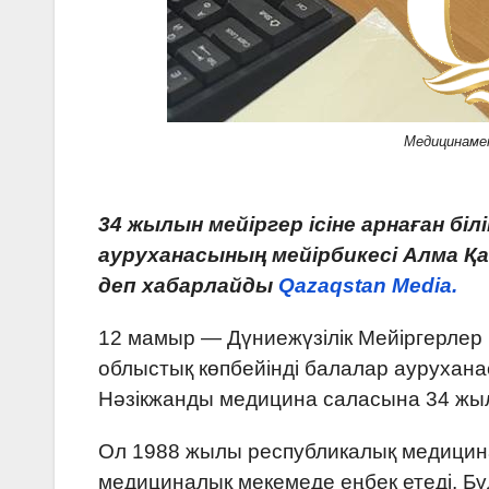
Медицинаме
34 жылын мейіргер ісіне арнаған бі
ауруханасының мейірбикесі Алма Қа
деп хабарлайды
Qazaqstan Media.
12 мамыр — Дүниежүзілік Мейіргерлер к
облыстық көпбейінді балалар аурухана
Нәзікжанды медицина саласына 34 жы
Ол 1988 жылы республикалық медицина
медициналық мекемеде еңбек етеді. Б