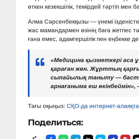
өткен кезекшілік, темірдей тәртіп мен б
Алма Сәрсенбекқызы — үнемі ізденісте 
жас мамандармен өзінің баға жетпес тә
ғана емес, адамгершілік пен еңбекке д
«Медицина қызметкері аса ұ
қараған жөн. Жұрттың қарғы
сыпайылық таныту — басты 
арнағаныма еш өкінбеймін»,
Тағы оқыңыз:
СҚО-да интернет-алаяқта
Поделиться: