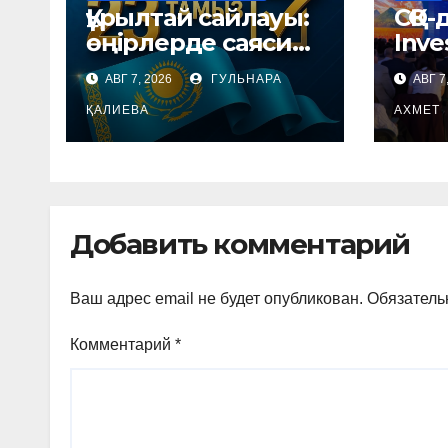
Құрылтай сайлауы:
СҚО-
өңірлерде саяси
Inve
күнтәртібі қалай
хал
АВГ 7, 2026
ГУЛЬНАРА
АВГ 7
түзіледі?
фор
ҚАЛИЕВА
АХМЕТ
Добавить комментарий
Ваш адрес email не будет опубликован.
Обязатель
Комментарий
*