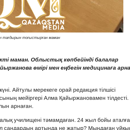
н тағдырын тоғыстырған маман
лікті маман. Облыстық көпбейінді балалар
йыржанова өмірі мен еңбегін медицинаға арна
үні. Айтулы мерекеге орай редакция тілшісі
сының мейіргері Алма Қайыржановамен тілдесті.
лын арнаған.
лық училищені тәмамдаған. 24 жыл бойы аталғ
ұл сандардың артында не жатыр? Мыңдаған ұйқы