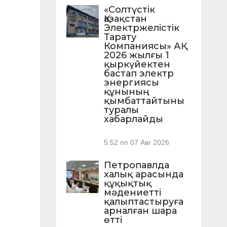
«Солтүстік
Қазақстан
Электржелістік
Тарату
Компаниясы» АҚ
2026 жылғы 1
қыркүйектен
бастап электр
энергиясы
құнының
қымбаттайтыны
туралы
хабарлайды
5:52 пп
07 Авг 2026
Петропавлда
халық арасында
құқықтық
мәдениетті
қалыптастыруға
арналған шара
өтті