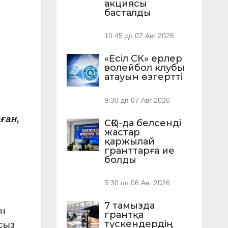
акциясы
басталды
10:45 дп
07 Авг 2026
«Есіл СК» ерлер
волейбол клубы
атауын өзгертті
9:30 дп
07 Авг 2026
ған,
СҚО-да белсенді
жастар
қаржылай
гранттарға ие
болды
5:30 пп
06 Авг 2026
7 тамызда
ан
грантқа
түскендердің
сыз