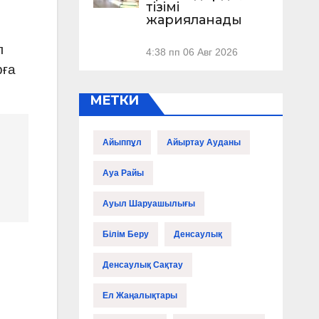
тізімі
жарияланады
л
4:38 пп
06 Авг 2026
рға
МЕТКИ
Айыппұл
Айыртау Ауданы
Ауа Райы
Ауыл Шаруашылығы
Білім Беру
Денсаулық
Денсаулық Сақтау
Ел Жаңалықтары