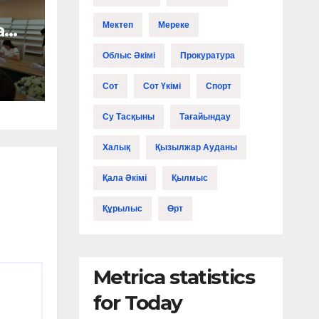
а
Мектеп
Мереке
Облыс Әкімі
Прокуратура
а
Сот
Сот Үкімі
Спорт
өтті
Су Тасқыны
Тағайындау
Халық
Қызылжар Ауданы
Қала Әкімі
Қылмыс
Құрылыс
Өрт
Metrica statistics
for Today