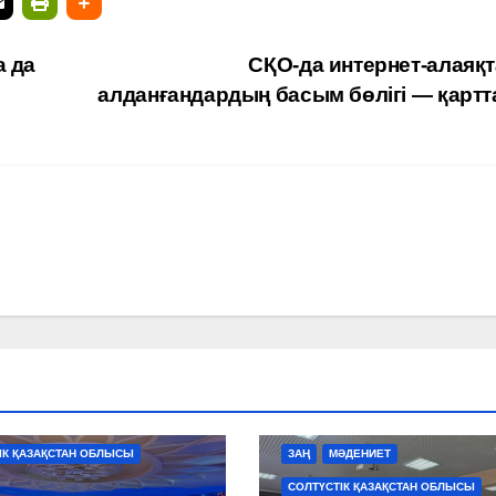
а да
СҚО-да интернет-алаяқт
алданғандардың басым бөлігі — қарт
ІК ҚАЗАҚСТАН ОБЛЫСЫ
ЗАҢ
МӘДЕНИЕТ
СОЛТҮСТІК ҚАЗАҚСТАН ОБЛЫСЫ