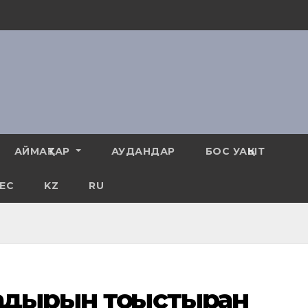
АЙМАҚТАР
АУДАНДАР
БОС УАҚЫТ
ЕС
KZ
RU
дырын тоғыстырған