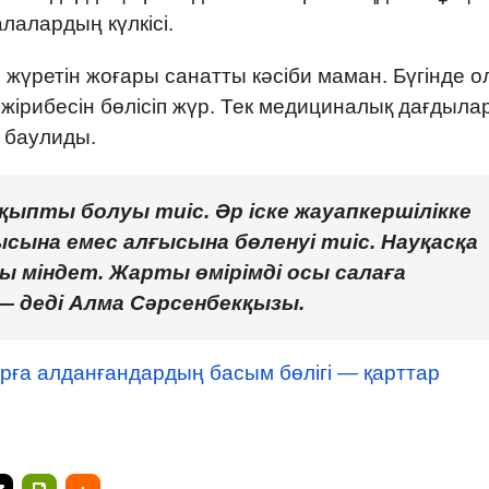
алалардың күлкісі.
жүретін жоғары санатты кәсіби маман. Бүгінде о
жірибесін бөлісіп жүр. Тек медициналық дағдыла
е баулиды.
қыпты болуы тиіс. Әр іске жауапкершілікке
сына емес алғысына бөленуі тиіс. Науқасқа
міндет. Жарты өмірімді осы салаға
 — деді Алма Сәрсенбекқызы.
рға алданғандардың басым бөлігі — қарттар