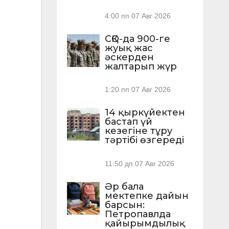
4:00 пп
07 Авг 2026
СҚО-да 900-ге
жуық жас
әскерден
жалтарып жүр
1:20 пп
07 Авг 2026
14 қыркүйектен
бастап үй
кезегіне тұру
тәртібі өзгереді
11:50 дп
07 Авг 2026
Әр бала
мектепке дайын
барсын:
Петропавлда
қайырымдылық