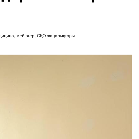
,
,
дицина
мейіргер
СҚО жаңалықтары