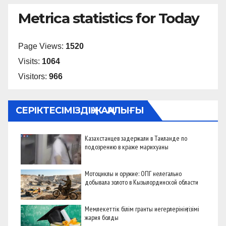
Metrica statistics for Today
Page Views:
1520
Visits:
1064
Visitors:
966
СЕРІКТЕСІМІЗДІҢ ЖАҢАЛЫҒЫ
Казахстанцев задержали в Таиланде по
подозрению в краже марихуаны
Мотоциклы и оружие: ОПГ нелегально
добывала золото в Кызылординской области
Мемлекеттік білім гранты иегерлерінің тізімі
жария болды