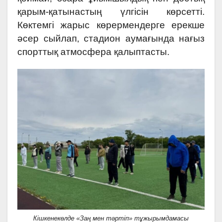
қарым-қатынастың үлгісін көрсетті.
Көктемгі жарыс көрермендерге ерекше
әсер сыйлап, стадион аумағында нағыз
спорттық атмосфера қалыптасты.
Кішкенекөлде «Заң мен тәртіп» тұжырымдамасы