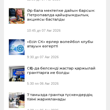
Әр бала мектепке дайын барсын:
Петропавлда қайырымдылық
акциясы басталды
10:45 дп
07 Авг 2026
«Есіл СК» ерлер волейбол клубы
атауын өзгертті
9:30 дп
07 Авг 2026
СҚО-да белсенді жастар қаржылай
гранттарға ие болды
5:30 пп
06 Авг 2026
7 тамызда грантқа түскендердің
тізімі жарияланады