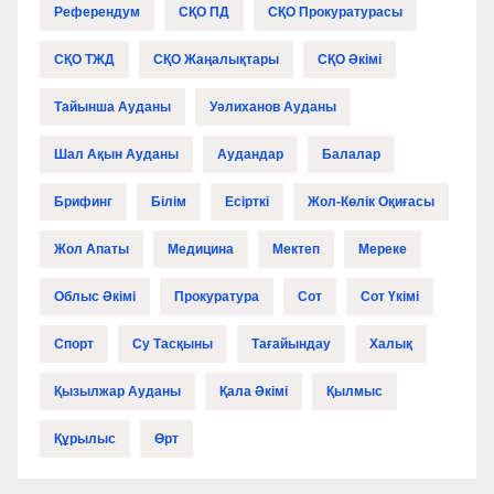
Референдум
СҚО ПД
СҚО Прокуратурасы
СҚО ТЖД
СҚО Жаңалықтары
СҚО Әкімі
Тайынша Ауданы
Уәлиханов Ауданы
Шал Ақын Ауданы
Аудандар
Балалар
Брифинг
Білім
Есірткі
Жол-Көлік Оқиғасы
Жол Апаты
Медицина
Мектеп
Мереке
Облыс Әкімі
Прокуратура
Сот
Сот Үкімі
Спорт
Су Тасқыны
Тағайындау
Халық
Қызылжар Ауданы
Қала Әкімі
Қылмыс
Құрылыс
Өрт