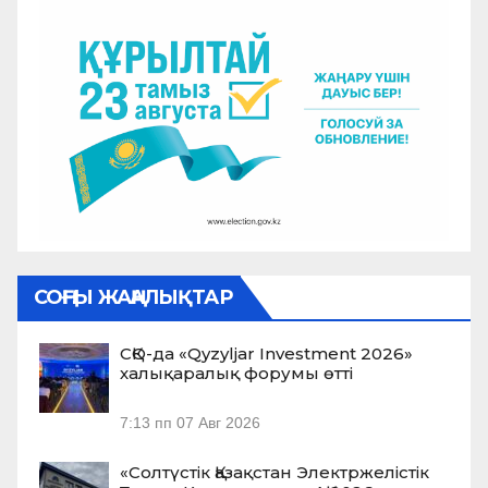
СОҢҒЫ ЖАҢАЛЫҚТАР
СҚО-да «Qyzyljar Investment 2026»
халықаралық форумы өтті
7:13 пп
07 Авг 2026
«Солтүстік Қазақстан Электржелістік