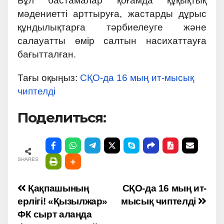
Бұл бастамалар қоғамда құқықтық
мәдениетті арттыруға, жастарды дұрыс
құндылықтарға тәрбиелеуге және
салауатты өмір салтын насихаттауға
бағытталған.
Тағы оқыңыз:
СҚО-да 16 мың ит-мысық
чиптелді
Поделиться:
SHARES
Навигация
Қақпашының
СҚО-да 16 мың ит-
ерлігі! «Қызылжар»
мысық чиптелді
по
ФК сырт алаңда