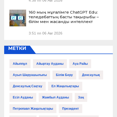
4:38 пп
06 Авг 2026
160 мың мұғалімге ChatGPT Edu:
теледебаттың басты тақырыбы –
білім мен жасанды интеллект
3:51 пп
06 Авг 2026
МЕТКИ
Айыппұл
Айыртау Ауданы
Ауа Райы
Ауыл Шаруашылығы
Білім Беру
Денсаулық
Денсаулық Сақтау
Ел Жаңалықтары
Есіл Ауданы
Жамбыл Ауданы
Заң
Петропавл Жаңалықтары
Президент