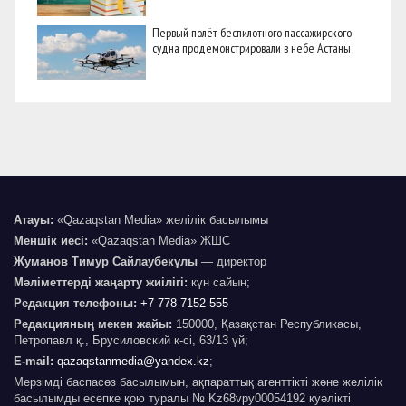
Первый полёт беспилотного пассажирского
судна продемонстрировали в небе Астаны
Атауы:
«Qazaqstan Media» желілік басылымы
Меншік иесі:
«Qazaqstan Media» ЖШС
Жуманов Тимур Сайлаубекұлы
— директор
Мәліметтерді жаңарту жиілігі:
күн сайын;
Редакция телефоны:
+7 778 7152 555
Редакцияның мекен жайы:
150000, Қазақстан Республикасы,
Петропавл қ., Брусиловский к-сі, 63/13 үй;
E-mail:
qazaqstanmedia@yandex.kz
;
Мерзімді баспасөз басылымын, ақпараттық агенттікті және желілік
басылымды есепке қою туралы № Kz68vpy00054192 куәлікті