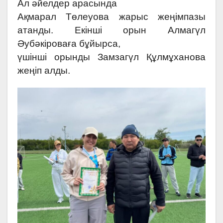
Ал әйелдер арасында
Ақмарал Төлеуова жарыс жеңімпазы
атанды. Екінші орын Алмагүл
Әубәкіроваға бұйырса,
үшінші орынды Замзагүл Құлмұханова
жеңіп алды.