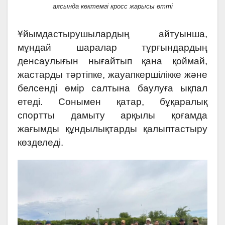
аясында көктемгі кросс жарысы өтті
Ұйымдастырушылардың айтуынша,
мұндай шаралар тұрғындардың
денсаулығын нығайтып қана қоймай,
жастарды тәртіпке, жауапкершілікке және
белсенді өмір салтына баулуға ықпал
етеді. Сонымен қатар, бұқаралық
спортты дамыту арқылы қоғамда
жағымды құндылықтарды қалыптастыру
көзделеді.