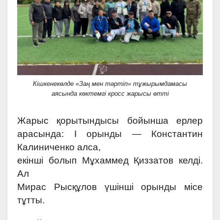
Кішкенекөлде «Заң мен тәртіп» тұжырымдамасы
аясында көктемгі кросс жарысы өтті
Жарыс қорытындысы бойынша ерлер
арасында: І орынды — Константин
Калиниченко алса,
екінші болып Мұхаммед Қиззатов келді.
Ал
Мирас Рысқұлов үшінші орынды місе
тұтты.