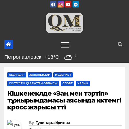
Skip
to
content
Петропавловск
+18°C
АУДАНДАР
ЖАҢАЛЫҚТАР
МӘДЕНИЕТ
СОЛТҮСТІК ҚАЗАҚСТАН ОБЛЫСЫ
СПОРТ
ХАЛЫҚ
Кішкенекөлде «Заң мен тәртіп»
тұжырымдамасы аясында көктемгі
кросс жарысы өтті
By
Гульнара Қалиева