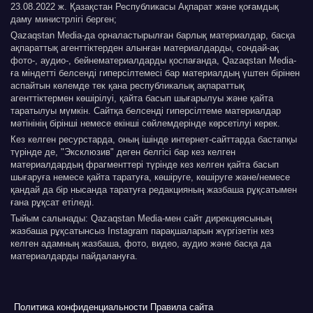
23.08.2022 ж. Қазақстан Республикасы Ақпарат және қоғамдық
даму министрлігі берген;
Qazaqstan Media-да орналастырылған барлық материалдар, басқа
ақпараттық агенттіктерден алынған материалдарды, сондай-ақ
фото-, аудио-, бейнематериалдарды қоспағанда, Qazaqstan Media-
ға міндетті белсенді гиперсілтемесі бар материалдың үштен бірінен
аспайтын көлемде тек қана республикалық ақпараттық
агенттіктермен көшірілуі, қайта басып шығарылуы және қайта
таратылуы мүмкін. Сайтқа белсенді гиперсілтеме материалдар
мәтінінің бірінші немесе екінші сөйлемдерінде көрсетілуі керек.
Кез келген ресурстарда, оның ішінде интернет-сайттарда бастапқы
түрінде де, "Эксклюзив" деген белгісі бар кез келген
материалдардың фрагменттері түрінде кез келген қайта басып
шығаруға немесе қайта таратуға, көшіруге, көшіруге және/немесе
қандай да бір нысанда таратуға редакцияның жазбаша рұқсатымен
ғана рұқсат етіледі.
Тыйым салынады: Qazaqstan Media-мен сайт дирекциясының
жазбаша рұқсатынсыз Instagram парақшаларын жүргізетін кез
келген адамның жазбаша, фото, видео, аудио және басқа да
материалдарды пайдалануға.
Политика конфиденциальности
Правила сайта