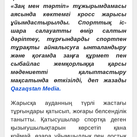
«Заң мен тәртіп» тұжырымдамасы
аясында көктемгі кросс жарысы
ұйымдастырылды. Спорттық іс-
шара салауатты өмір салтын
дәріптеу, тұрғындарды спортпен
тұрақты айналысуға ынталандыру
және қоғамда заңға құрмет пен
сыбайлас жемқорлыққа қарсы
мәдениетті қалыптастыру
мақсатында өткізілді, деп жазады
Qazaqstan Media.
Жарысқа ауданның түрлі жастағы
тұрғындары қатысып, жоғары белсенділік
танытты. Қатысушылар спортқа деген
қызығушылықтарын көрсетіп қана
қоймай, өзара ұйымшылдық пен достық