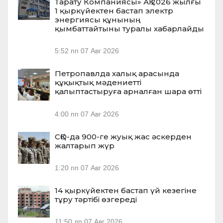
Тарату Компаниясы» АҚ 2026 жылғы
1 қыркүйектен бастап электр
энергиясы құнының
қымбаттайтыны туралы хабарлайды
5:52 пп
07 Авг 2026
Петропавлда халық арасында
құқықтық мәдениетті
қалыптастыруға арналған шара өтті
4:00 пп
07 Авг 2026
СҚО-да 900-ге жуық жас әскерден
жалтарып жүр
1:20 пп
07 Авг 2026
14 қыркүйектен бастап үй кезегіне
тұру тәртібі өзгереді
11:50 дп
07 Авг 2026