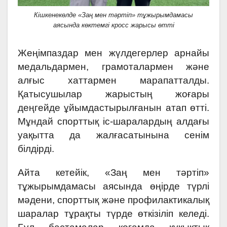
Кішкенекөлде «Заң мен тәртіп» тұжырымдамасы
аясында көктемгі кросс жарысы өтті
Жеңімпаздар мен жүлдегерлер арнайы
медальдармен, грамоталармен және
алғыс хаттармен марапатталды.
Қатысушылар жарыстың жоғары
деңгейде ұйымдастырылғанын атап өтті.
Мұндай спорттық іс-шаралардың алдағы
уақытта да жалғасатынына сенім
білдірді.
Айта кетейік, «Заң мен тәртіп»
тұжырымдамасы аясында өңірде түрлі
мәдени, спорттық және профилактикалық
шаралар тұрақты түрде өткізіліп келеді.