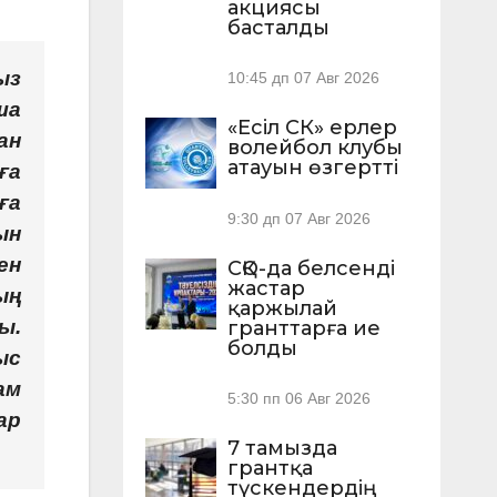
акциясы
басталды
ыз
10:45 дп
07 Авг 2026
ша
«Есіл СК» ерлер
ан
волейбол клубы
атауын өзгертті
ға
ға
9:30 дп
07 Авг 2026
ын
ен
СҚО-да белсенді
жастар
ың
қаржылай
ы.
гранттарға ие
болды
ыс
ам
5:30 пп
06 Авг 2026
ар
7 тамызда
грантқа
түскендердің