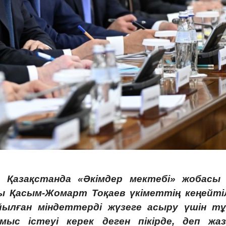
Қазақстанда «Әкімдер мектебі» жобасы 
 Қасым-Жомарт Тоқаев үкіметтің кеңейті
ылған міндеттерді жүзеге асыру үшін т
ыс істеуі керек деген пікірде, деп жа