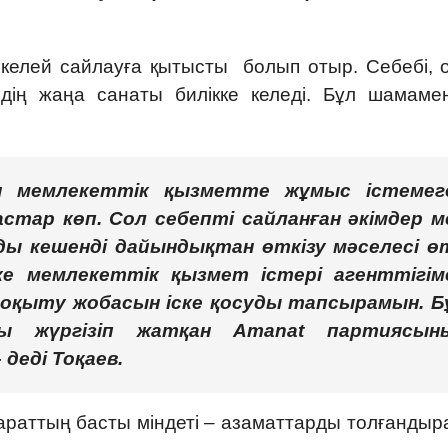
тікелей сайлауға қытысты болып отыр. Себебі, 
рдің жаңа санаты билікке келеді. Бұл шамамен
н мемлекеттік қызметте жұмыс істемег
стар көп. Сол себепті сайланған әкімдер м
ды кешенді дайындықтан өткізу мәселесі ө
ке мемлекеттік қызмет істері агенттігім
» оқыту жобасын іске қосуды тапсырамын. Б
 жүргізіп жатқан Аmanat партиясын
 деді Тоқаев.
параттың басты міндеті – азаматтарды толғанды