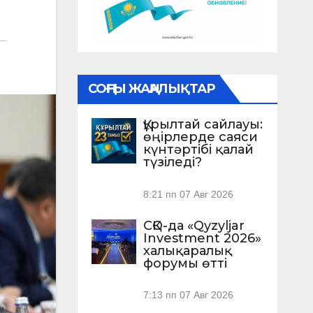
СОҢҒЫ ЖАҢАЛЫҚТАР
Құрылтай сайлауы:
өңірлерде саяси
күнтәртібі қалай
түзіледі?
8:21 пп
07 Авг 2026
СҚО-да «Qyzyljar
Investment 2026»
халықаралық
форумы өтті
7:13 пп
07 Авг 2026