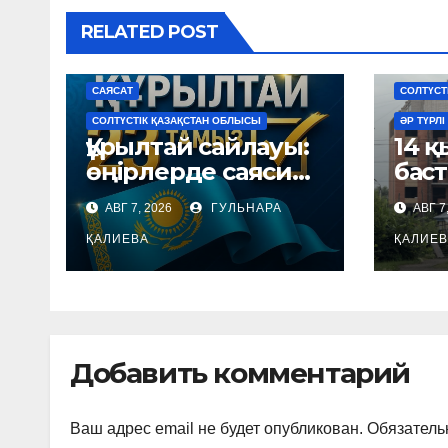
RELATED POST
АЙМАҚТАР
ЖАҢАЛЫҚТАР
САЙЛАУ
АЙМАҚТА
САЯСАТ
СОЛТҮСТ
СОЛТҮСТІК ҚАЗАҚСТАН ОБЛЫСЫ
ӘР ТҮРЛІ
Құрылтай сайлауы:
14 
өңірлерде саяси
баст
күнтәртібі қалай
тұру
АВГ 7, 2026
ГУЛЬНАРА
АВГ 7
түзіледі?
өзге
ҚАЛИЕВА
ҚАЛИЕВ
Добавить комментарий
Ваш адрес email не будет опубликован.
Обязатель