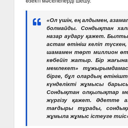
өзекті мәселелерді шешу.
«Ол үшін, ең алдымен, азам
болмайды. Сондықтан хал
назар аудару қажет. Былтыр
астам өтініш келіп түскен,
шамамен төрт миллион өті
көбейіп жатыр. Бір жағын
мемлекет» тұжырымдамасы
бірге, бұл олардың өтініш
күнделікті жұмысы барыс
Сондықтан олқылықтар ме
жүргізу қажет. Әдетте а
тағдыры тұрады, сондық
жұмыла жұмыс істеуге тиіс»