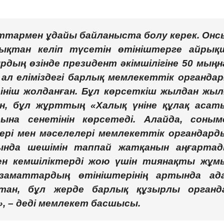
аттармен ұдайы байланыста болу керек. Онс
ықтан келіп түсетін өтініштерге айрық
дың өзінде президент әкімшілігіне 50 мыңн
 ал еліміздегі барлық мемлекеттік органдар
ніш жолданған. Бұл көрсеткіш жылдан жыл
ан, бұл жұрттың «Халық үніне құлақ асат
на сенетінін көрсетеді. Алайда, соным
тері мен мәселелері мемлекеттік органдард
ында шешімін таппай жатқанын аңғартад
н кемшіліктерді жою үшін тиянақты жұм
заматтардың өтініштерінің артында ад
тан, бұл жерде барлық құзырлы органд
, – деді мемлекет басшысы.