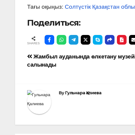
Тағы оқыңыз:
Солтүстік Қазақстан облы
Поделиться:
SHARES
Навигация
Жамбыл ауданында өлкетану музей
салынады
по
записям
By
Гульнара Қалиева