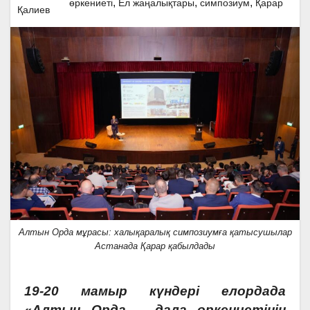
,
,
,
өркениеті
Ел жаңалықтары
симпозиум
Қарар
Алтын Орда мұрасы: халықаралық симпозиумға қатысушылар
Астанада Қарар қабылдады
19-20 мамыр күндері елордада
«Алтын Орда – дала өркениетінің