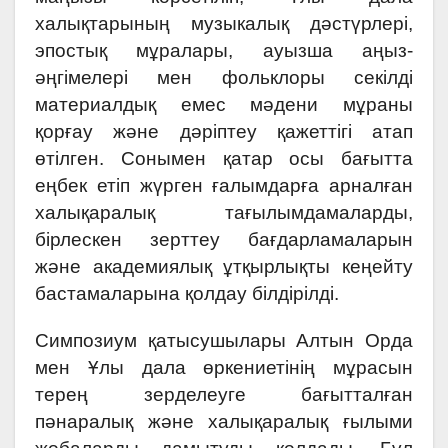
халықтарының музыкалық дәстүрлері,
эпостық мұралары, ауызша аңыз-
әңгімелері мен фольклоры секілді
материалдық емес мәдени мұраны
қорғау және дәріптеу қажеттігі атап
өтілген. Сонымен қатар осы бағытта
еңбек етіп жүрген ғалымдарға арналған
халықаралық тағылымдамаларды,
бірлескен зерттеу бағдарламаларын
және академиялық ұтқырлықты кеңейту
бастамаларына қолдау білдірілді.
Симпозиум қатысушылары Алтын Орда
мен Ұлы дала өркениетінің мұрасын
терең зерделеуге бағытталған
пәнаралық және халықаралық ғылыми