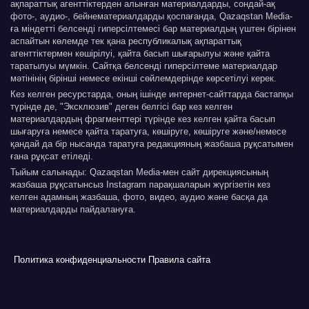
ақпараттық агенттіктерден алынған материалдарды, сондай-ақ
фото-, аудио-, бейнематериалдарды қоспағанда, Qazaqstan Media-
ға міндетті белсенді гиперсілтемесі бар материалдың үштен бірінен
аспайтын көлемде тек қана республикалық ақпараттық
агенттіктермен көшірілуі, қайта басып шығарылуы және қайта
таратылуы мүмкін. Сайтқа белсенді гиперсілтеме материалдар
мәтінінің бірінші немесе екінші сөйлемдерінде көрсетілуі керек.
Кез келген ресурстарда, оның ішінде интернет-сайттарда бастапқы
түрінде де, "Эксклюзив" деген белгісі бар кез келген
материалдардың фрагменттері түрінде кез келген қайта басып
шығаруға немесе қайта таратуға, көшіруге, көшіруге және/немесе
қандай да бір нысанда таратуға редакцияның жазбаша рұқсатымен
ғана рұқсат етіледі.
Тыйым салынады: Qazaqstan Media-мен сайт дирекциясының
жазбаша рұқсатынсыз Instagram парақшаларын жүргізетін кез
келген адамның жазбаша, фото, видео, аудио және басқа да
материалдарды пайдалануға.
Политика конфиденциальности
Правила сайта