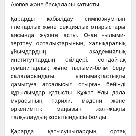
Аюпов және басқалары қатысты.
Қарарды қабылдау симпозиумның
пленарлық және секциялық отырыстары
аясында жүзеге асты. Оған ғылыми-
зерттеу орталықтарының, халықаралық
ұйымдардың, академиялық
институттардың өкілдері, сондай-ақ
гуманитарлық және ғылыми-білім беру
салаларындағы ынтымақтастықты
дамытуға атсалысып отырған бейінді
құрылымдар қатысты. Құжат Ұлы дала
мұрасының тарихи, мәдени және
өркениеттік маңызын жан-жақты
талқылаудың қорытындысы болды.
Қарарда қатысушылардың ортақ