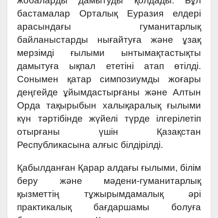
жобаларды дамытуды қолдады. Бұл
бастамалар Орталық Еуразия елдері
арасындағы гуманитарлық
байланыстарды нығайтуға және ұзақ
мерзімді ғылыми ынтымақтастықты
дамытуға ықпал ететіні атап өтілді.
Сонымен қатар симпозиумды жоғары
деңгейде ұйымдастырғаны және Алтын
Орда тақырыбын халықаралық ғылыми
күн тәртібінде жүйелі түрде ілгерілетіп
отырғаны үшін Қазақстан
Республикасына алғыс білдірілді.
Қабылданған Қарар алдағы ғылыми, білім
беру және мәдени-гуманитарлық
қызметтің тұжырымдамалық әрі
практикалық бағдаршамы болуға