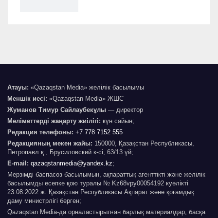
Атауы:
«Qazaqstan Media» желілік басылымы
Меншік иесі:
«Qazaqstan Media» ЖШС
Жуманов Тимур Сайлаубекұлы
— директор
Мәліметтерді жаңарту жиілігі:
күн сайын;
Редакция телефоны:
+7 778 7152 555
Редакцияның мекен жайы:
150000, Қазақстан Республикасы,
Петропавл қ., Брусиловский к-сі, 63/13 үй;
E-mail:
qazaqstanmedia@yandex.kz
;
Мерзімді баспасөз басылымын, ақпараттық агенттікті және желілік
басылымды есепке қою туралы № Kz68vpy00054192 куәлікті
23.08.2022 ж. Қазақстан Республикасы Ақпарат және қоғамдық
даму министрлігі берген;
Qazaqstan Media-да орналастырылған барлық материалдар, басқа