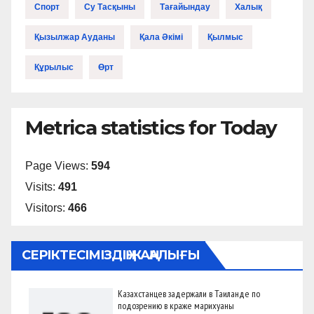
Спорт
Су Тасқыны
Тағайындау
Халық
Қызылжар Ауданы
Қала Әкімі
Қылмыс
Құрылыс
Өрт
Metrica statistics for Today
Page Views:
594
Visits:
491
Visitors:
466
СЕРІКТЕСІМІЗДІҢ ЖАҢАЛЫҒЫ
Казахстанцев задержали в Таиланде по
подозрению в краже марихуаны