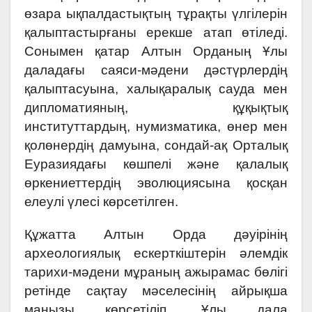
өзара ықпалдастықтың тұрақты үлгілерін
қалыптастырғаны ерекше атап өтіледі.
Сонымен қатар Алтын Орданың Ұлы
даладағы саяси-мәдени дәстүрлердің
қалыптасуына, халықаралық сауда мен
дипломатияның, құқықтық
институттардың, нумизматика, өнер мен
қолөнердің дамуына, сондай-ақ Орталық
Еуразиядағы көшпелі және қалалық
өркениеттердің эволюциясына қосқан
елеулі үлесі көрсетілген.
Құжатта Алтын Орда дәуірінің
археологиялық ескерткіштерін әлемдік
тарихи-мәдени мұраның ажырамас бөлігі
ретінде сақтау мәселесінің айрықша
маңызы көрсетіліп, Ұлы дала