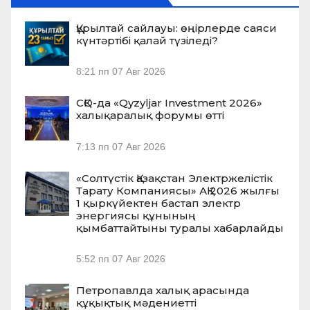
Құрылтай сайлауы: өңірлерде саяси
күнтәртібі қалай түзіледі?
8:21 пп
07 Авг 2026
СҚО-да «Qyzyljar Investment 2026»
халықаралық форумы өтті
7:13 пп
07 Авг 2026
«Солтүстік Қазақстан Электржелістік
Тарату Компаниясы» АҚ 2026 жылғы
1 қыркүйектен бастап электр
энергиясы құнының
қымбаттайтыны туралы хабарлайды
5:52 пп
07 Авг 2026
Петропавлда халық арасында
құқықтық мәдениетті