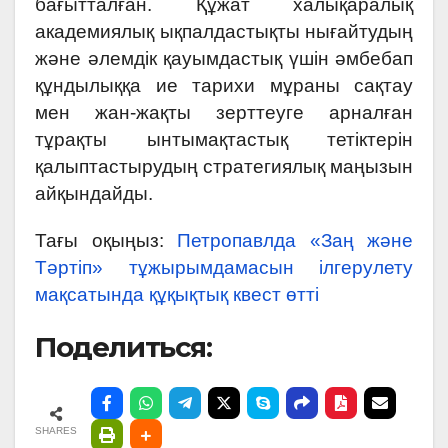
бағытталған. Құжат халықаралық
академиялық ықпалдастықты нығайтудың
және әлемдік қауымдастық үшін әмбебап
құндылыққа ие тарихи мұраны сақтау
мен жан-жақты зерттеуге арналған
тұрақты ынтымақтастық тетіктерін
қалыптастырудың стратегиялық маңызын
айқындайды.
Тағы оқыңыз:
Петропавлда «Заң және
Тәртіп» тұжырымдамасын ілгерулету
мақсатында құқықтық квест өтті
Поделиться:
SHARES