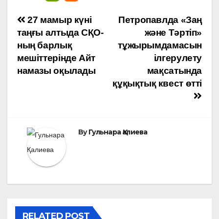
Навигация
27 мамыр күні
Петропавлда «Заң
таңғы алтыда СҚО-
және Тәртіп»
по
ның барлық
тұжырымдамасын
мешіттерінде Айт
ілгерулету
записям
намазы оқылады
мақсатында
құқықтық квест өтті
By
Гульнара Қалиева
RELATED POST