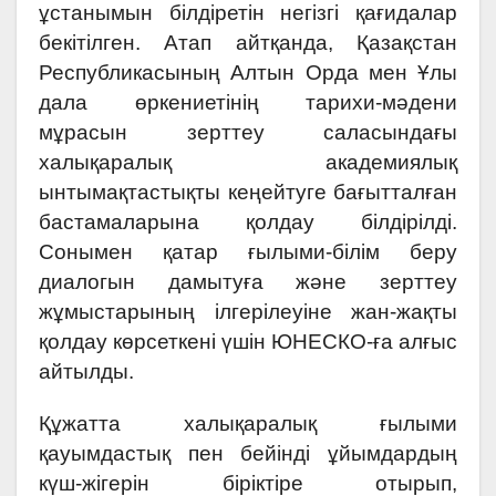
ұстанымын білдіретін негізгі қағидалар
бекітілген. Атап айтқанда, Қазақстан
Республикасының Алтын Орда мен Ұлы
дала өркениетінің тарихи-мәдени
мұрасын зерттеу саласындағы
халықаралық академиялық
ынтымақтастықты кеңейтуге бағытталған
бастамаларына қолдау білдірілді.
Сонымен қатар ғылыми-білім беру
диалогын дамытуға және зерттеу
жұмыстарының ілгерілеуіне жан-жақты
қолдау көрсеткені үшін ЮНЕСКО-ға алғыс
айтылды.
Құжатта халықаралық ғылыми
қауымдастық пен бейінді ұйымдардың
күш-жігерін біріктіре отырып,