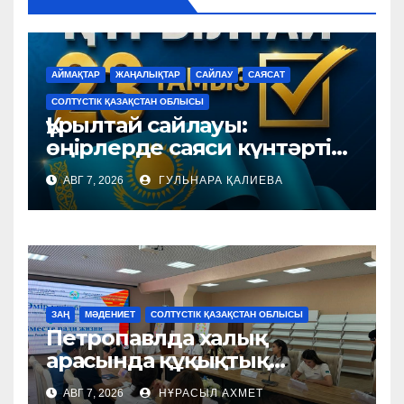
АЙМАҚТАР
ЖАҢАЛЫҚТАР
САЙЛАУ
САЯСАТ
СОЛТҮСТІК ҚАЗАҚСТАН ОБЛЫСЫ
Құрылтай сайлауы:
өңірлерде саяси күнтәртібі
қалай түзіледі?
АВГ 7, 2026
ГУЛЬНАРА ҚАЛИЕВА
ЗАҢ
МӘДЕНИЕТ
СОЛТҮСТІК ҚАЗАҚСТАН ОБЛЫСЫ
Петропавлда халық
арасында құқықтық
мәдениетті
АВГ 7, 2026
НҰРАСЫЛ АХМЕТ