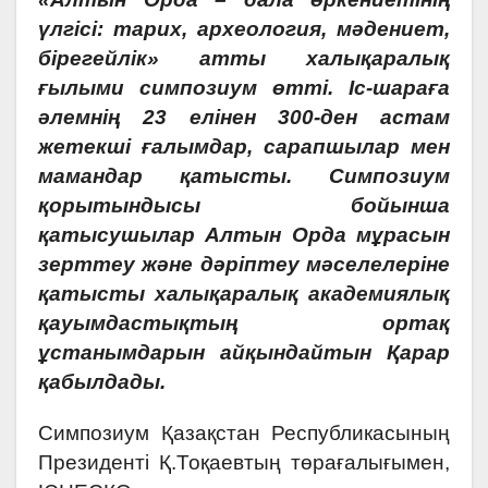
үлгісі: тарих, археология, мәдениет,
бірегейлік» атты халықаралық
ғылыми симпозиум өтті. Іс-шараға
әлемнің 23 елінен 300-ден астам
жетекші ғалымдар, сарапшылар мен
мамандар қатысты. Симпозиум
қорытындысы бойынша
қатысушылар Алтын Орда мұрасын
зерттеу және дәріптеу мәселелеріне
қатысты халықаралық академиялық
қауымдастықтың ортақ
ұстанымдарын айқындайтын Қарар
қабылдады.
Симпозиум Қазақстан Республикасының
Президенті Қ.Тоқаевтың төрағалығымен,