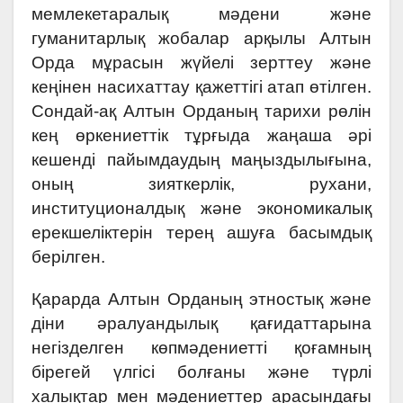
мемлекетаралық мәдени және
гуманитарлық жобалар арқылы Алтын
Орда мұрасын жүйелі зерттеу және
кеңінен насихаттау қажеттігі атап өтілген.
Сондай-ақ Алтын Орданың тарихи рөлін
кең өркениеттік тұрғыда жаңаша әрі
кешенді пайымдаудың маңыздылығына,
оның зияткерлік, рухани,
институционалдық және экономикалық
ерекшеліктерін терең ашуға басымдық
берілген.
Қарарда Алтын Орданың этностық және
діни әралуандылық қағидаттарына
негізделген көпмәдениетті қоғамның
бірегей үлгісі болғаны және түрлі
халықтар мен мәдениеттер арасындағы