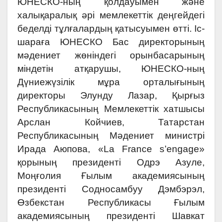
ЮНЕСКО-ның қолдауымен және
халықаралық әрі мемлекеттік деңгейдегі
беделді тұлғалардың қатысуымен өтті. Іс-
шараға ЮНЕСКО Бас директорының
мәдениет жөніндегі орынбасарының
міндетін атқарушы, ЮНЕСКО-ның
Дүниежүзілік мұра орталығының
директоры Элунду Лазар, Қырғыз
Республикасының Мемлекеттік хатшысы
Арслан Койчиев, Татарстан
Республикасының Мәдениет министрі
Ирада Аюпова, «La France s’engage»
қорының президенті Одрэ Азуле,
Моңғолия Ғылым академиясының
президенті Содносамбуу Дэмбэрэл,
Өзбекстан Республикасы Ғылым
академиясының президенті Шавкат