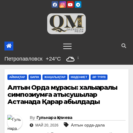
Skip
to
content
Петропавловск
+24°C
АЙМАҚТАР
БИЛІК
ЖАҢАЛЫҚТАР
МӘДЕНИЕТ
ӘР ТҮРЛІ
Алтын Орда мұрасы: халықаралық
симпозиумға қатысушылар
Астанада Қарар қабылдады
By
Гульнара Қалиева
Алтын орда-дала
МАЙ 20, 2026