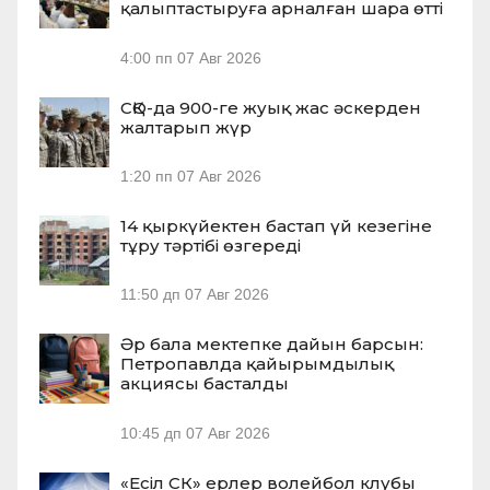
қалыптастыруға арналған шара өтті
4:00 пп
07 Авг 2026
СҚО-да 900-ге жуық жас әскерден
жалтарып жүр
1:20 пп
07 Авг 2026
14 қыркүйектен бастап үй кезегіне
тұру тәртібі өзгереді
11:50 дп
07 Авг 2026
Әр бала мектепке дайын барсын:
Петропавлда қайырымдылық
акциясы басталды
10:45 дп
07 Авг 2026
«Есіл СК» ерлер волейбол клубы