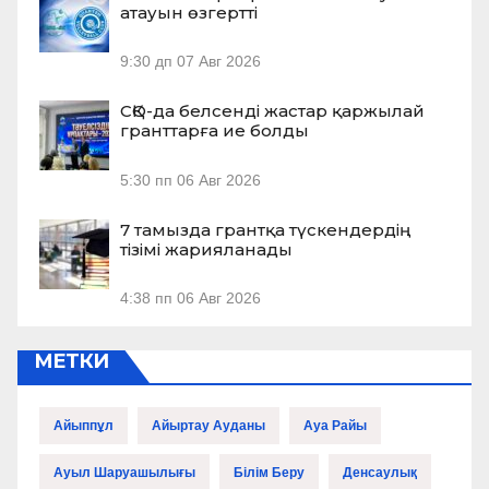
атауын өзгертті
9:30 дп
07 Авг 2026
СҚО-да белсенді жастар қаржылай
гранттарға ие болды
5:30 пп
06 Авг 2026
7 тамызда грантқа түскендердің
тізімі жарияланады
4:38 пп
06 Авг 2026
МЕТКИ
Айыппұл
Айыртау Ауданы
Ауа Райы
Ауыл Шаруашылығы
Білім Беру
Денсаулық