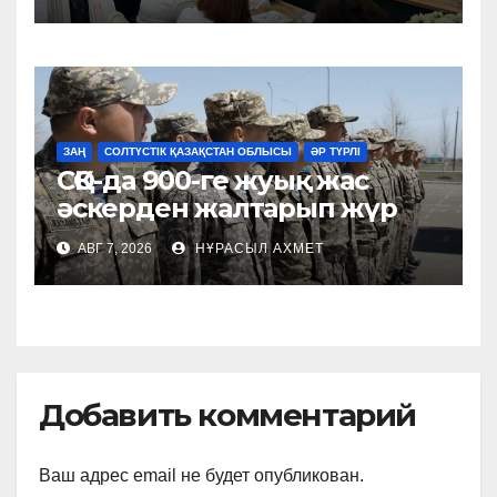
қалыптастыруға арналған
шара өтті
ЗАҢ
СОЛТҮСТІК ҚАЗАҚСТАН ОБЛЫСЫ
ӘР ТҮРЛІ
СҚО-да 900-ге жуық жас
әскерден жалтарып жүр
АВГ 7, 2026
НҰРАСЫЛ АХМЕТ
Добавить комментарий
Ваш адрес email не будет опубликован.