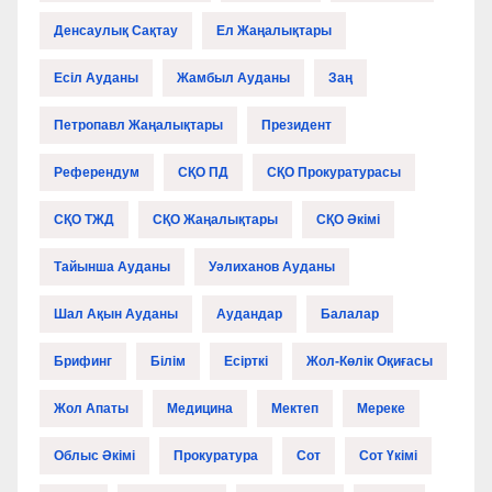
Денсаулық Сақтау
Ел Жаңалықтары
Есіл Ауданы
Жамбыл Ауданы
Заң
Петропавл Жаңалықтары
Президент
Референдум
СҚО ПД
СҚО Прокуратурасы
СҚО ТЖД
СҚО Жаңалықтары
СҚО Әкімі
Тайынша Ауданы
Уәлиханов Ауданы
Шал Ақын Ауданы
Аудандар
Балалар
Брифинг
Білім
Есірткі
Жол-Көлік Оқиғасы
Жол Апаты
Медицина
Мектеп
Мереке
Облыс Әкімі
Прокуратура
Сот
Сот Үкімі