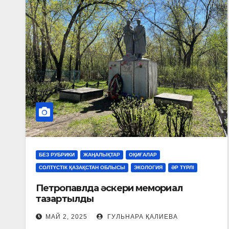
БЕЗ РУБРИКИ
ЖАҢАЛЫҚТАР
ОҚИҒАЛАР
СОЛТҮСТІК ҚАЗАҚСТАН ОБЛЫСЫ
ЭКОЛОГИЯ
ӘР ТҮРЛІ
Петропавлда әскери мемориал
тазартылды
МАЙ 2, 2025
ГУЛЬНАРА ҚАЛИЕВА