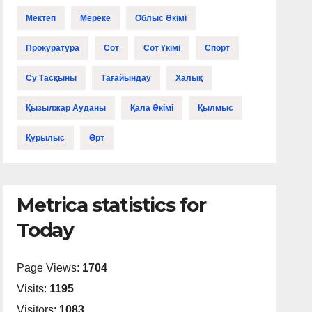
Мектеп
Мереке
Облыс Әкімі
Прокуратура
Сот
Сот Үкімі
Спорт
Су Тасқыны
Тағайындау
Халық
Қызылжар Ауданы
Қала Әкімі
Қылмыс
Құрылыс
Өрт
Metrica statistics for
Today
Page Views:
1704
Visits:
1195
Visitors:
1083