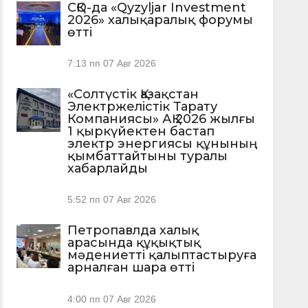
СҚО-да «Qyzyljar Investment
2026» халықаралық форумы
өтті
7:13 пп
07 Авг 2026
«Солтүстік Қазақстан
Электржелістік Тарату
Компаниясы» АҚ 2026 жылғы
1 қыркүйектен бастап
электр энергиясы құнының
қымбаттайтыны туралы
хабарлайды
5:52 пп
07 Авг 2026
Петропавлда халық
арасында құқықтық
мәдениетті қалыптастыруға
арналған шара өтті
4:00 пп
07 Авг 2026