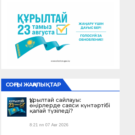
СОҢҒЫ ЖАҢАЛЫҚТАР
Құрылтай сайлауы:
өңірлерде саяси күнтәртібі
қалай түзіледі?
8:21 пп
07 Авг 2026