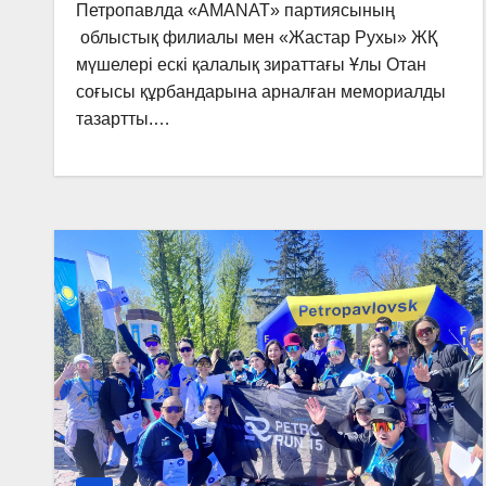
Петропавлда «AMANAT» партиясының
облыстық филиалы мен «Жастар Рухы» ЖҚ
мүшелері ескі қалалық зираттағы Ұлы Отан
соғысы құрбандарына арналған мемориалды
тазартты.…