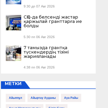
9:30 дп
07 Авг 2026
СҚО-да белсенді жастар
қаржылай гранттарға ие
болды
5:30 пп
06 Авг 2026
7 тамызда грантқа
түскендердің тізімі
жарияланады
4:38 пп
06 Авг 2026
МЕТКИ
Айыппұл
Айыртау Ауданы
Ауа Райы