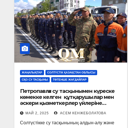
ЖАҢАЛЫҚТАР
СОЛТҮСТІК ҚАЗАҚСТАН ОБЛЫСЫ
СҚО СУ ТАСҚЫНЫ
ТӨТЕНШЕ ЖАҒДАЙЛАР
Петропавлға су тасқынымен күреске
көмекке келген құтқарушылар мен
әскери қызметкерлер үйлеріне
оралды
МАЙ 2, 2025
АСЕМ КЕНЖЕБОЛАТОВА
Солтүстікке су тасқынының алдын-алу және