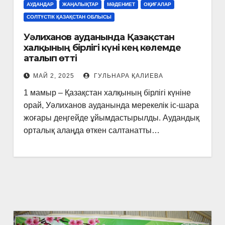
АУДАНДАР
ЖАҢАЛЫҚТАР
МӘДЕНИЕТ
ОҚИҒАЛАР
СОЛТҮСТІК ҚАЗАҚСТАН ОБЛЫСЫ
Уәлиханов ауданында Қазақстан
халқының бірлігі күні кең көлемде
аталып өтті
МАЙ 2, 2025
ГУЛЬНАРА ҚАЛИЕВА
1 мамыр – Қазақстан халқының бірлігі күніне
орай, Уәлиханов ауданында мерекелік іс-шара
жоғары деңгейде ұйымдастырылды. Аудандық
орталық алаңда өткен салтанатты…