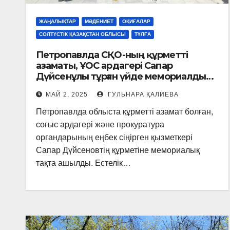
ЖАҢАЛЫҚТАР
МӘДЕНИЕТ
ОҚИҒАЛАР
СОЛТҮСТІК ҚАЗАҚСТАН ОБЛЫСЫ
ТҰЛҒА
Петропавлда СҚО-ның құрметті
азаматы, ҰОС ардагері Сапар
Дүйсенұлы тұрған үйде мемориалдық
тақта ашылды
МАЙ 2, 2025
ГУЛЬНАРА ҚАЛИЕВА
Петропавлда облыста құрметті азамат болған,
соғыс ардагері және прокуратура
органдарының еңбек сіңірген қызметкері
Сапар Дүйсеновтің құрметіне мемориалық
тақта ашылды. Естелік…