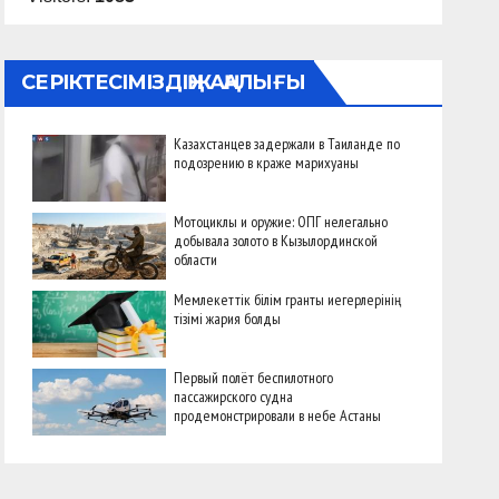
СЕРІКТЕСІМІЗДІҢ ЖАҢАЛЫҒЫ
Казахстанцев задержали в Таиланде по
подозрению в краже марихуаны
Мотоциклы и оружие: ОПГ нелегально
добывала золото в Кызылординской
области
Мемлекеттік білім гранты иегерлерінің
тізімі жария болды
Первый полёт беспилотного
пассажирского судна
продемонстрировали в небе Астаны