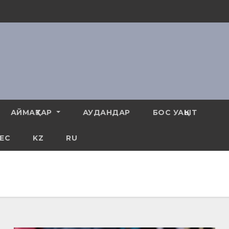
АЙМАҚТАР
АУДАНДАР
БОС УАҚЫТ
ЕС
KZ
RU