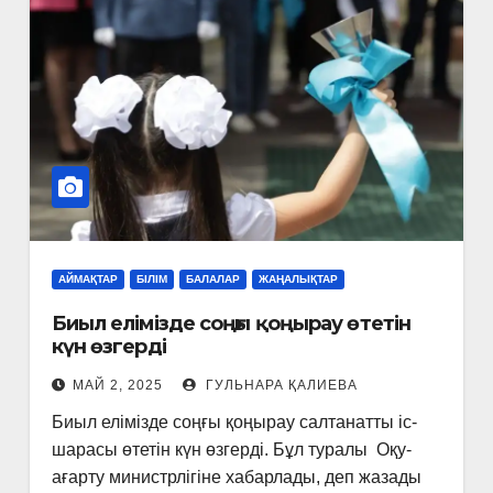
АЙМАҚТАР
БІЛІМ
БАЛАЛАР
ЖАҢАЛЫҚТАР
Биыл елімізде соңғы қоңырау өтетін
күн өзгерді
МАЙ 2, 2025
ГУЛЬНАРА ҚАЛИЕВА
Биыл елімізде соңғы қоңырау салтанатты іс-
шарасы өтетін күн өзгерді. Бұл туралы Оқу-
ағарту министрлігіне хабарлады, деп жазады