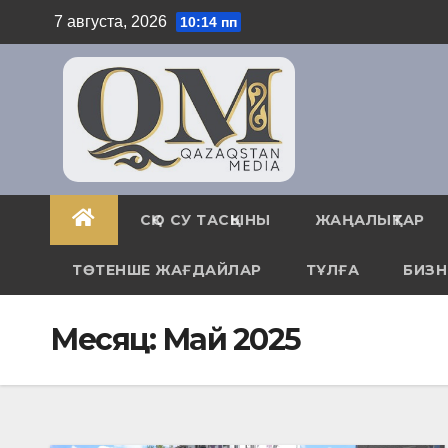
Skip
7 августа, 2026
10:14 пп
to
content
СҚО СУ ТАСҚЫНЫ
ЖАҢАЛЫҚТАР
ТӨТЕНШЕ ЖАҒДАЙЛАР
ТҰЛҒА
БИЗН
Месяц:
Май 2025