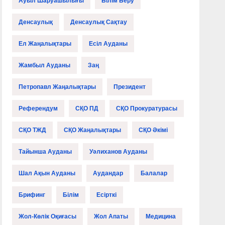
Ауыл Шаруашылығы
Білім Беру
Денсаулық
Денсаулық Сақтау
Ел Жаңалықтары
Есіл Ауданы
Жамбыл Ауданы
Заң
Петропавл Жаңалықтары
Президент
Референдум
СҚО ПД
СҚО Прокуратурасы
СҚО ТЖД
СҚО Жаңалықтары
СҚО Әкімі
Тайынша Ауданы
Уәлиханов Ауданы
Шал Ақын Ауданы
Аудандар
Балалар
Брифинг
Білім
Есірткі
Жол-Көлік Оқиғасы
Жол Апаты
Медицина