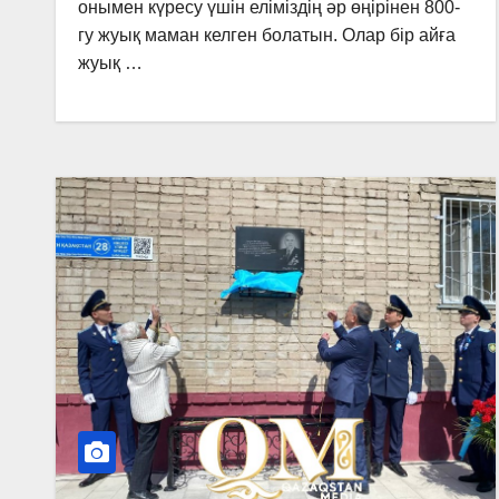
онымен күресу үшін еліміздің әр өңірінен 800-
гу жуық маман келген болатын. Олар бір айға
жуық …