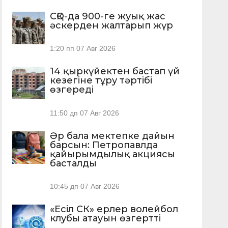
СҚО-да 900-ге жуық жас
әскерден жалтарып жүр
1:20 пп
07 Авг 2026
14 қыркүйектен бастап үй
кезегіне тұру тәртібі
өзгереді
11:50 дп
07 Авг 2026
Әр бала мектепке дайын
барсын: Петропавлда
қайырымдылық акциясы
басталды
10:45 дп
07 Авг 2026
«Есіл СК» ерлер волейбол
клубы атауын өзгертті