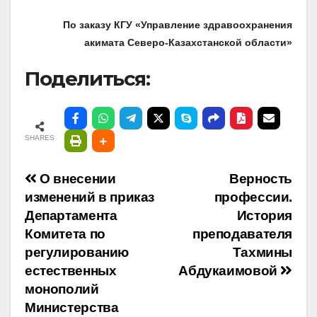
По заказу КГУ «Управление здравоохранения
акимата Северо-Казахстанской области»
Поделиться:
SHARES
Навигация
О внесении
Верность
изменений в приказ
профессии.
по
Департамента
История
Комитета по
преподавателя
записям
регулированию
Тахмины
естественных
Абдукаимовой
монополий
Министерства