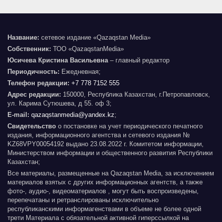
Название:
сетевое издание «Qazaqstan Media»
Собственник:
ТОО «QazaqstanMedia»
Юсичева Кристина Васильевна
– главный редактор
Периодичность:
Ежедневная;
Телефон редакции:
+7 778 7152 555
Адрес редакции:
150000, Республика Казахстан, г.Петропавловск,
ул. Карима Сутюшева, д 55. оф 3;
E-mail:
qazaqstanmedia@yandex.kz
;
Свидетельство
о постановке на учет периодического печатного
издания, информационного агентства и сетевого издания №
KZ68VPY00054192 выдано 23.08.2022 г. Комитетом информации,
Министерством информации и общественного развития Республики
Казахстан;
Все материалы, размещенные на Qazaqstan Media, за исключением
материалов взятых с других информационных агентств, а также
фото-, аудио-, видеоматериалов , могут быть воспроизведены,
перепечатаны и ретранслированы исключительно
республиканскими информагенствами в объеме не более одной
трети Материала с обязательной активной гиперссылкой на