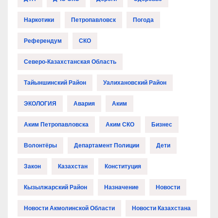
Наркотики
Петропавловск
Погода
Референдум
СКО
Северо-Казахстанская Область
Тайыншинский Район
Уалихановский Район
ЭКОЛОГИЯ
Авария
Аким
Аким Петропавловска
Аким СКО
Бизнес
Волонтёры
Департамент Полиции
Дети
Закон
Казахстан
Конституция
Кызылжарский Район
Назначение
Новости
Новости Акмолинской Области
Новости Казахстана