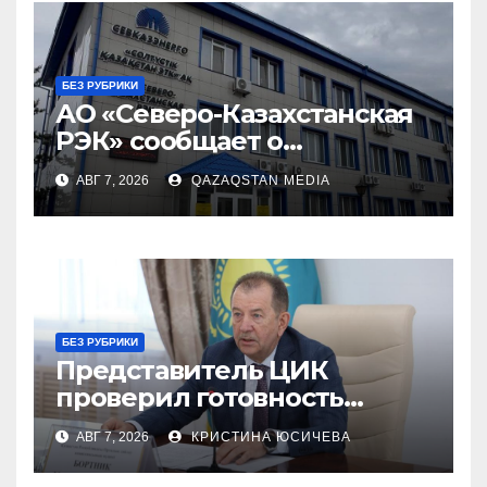
БЕЗ РУБРИКИ
АО «Северо-Казахстанская
РЭК» сообщает о
повышении стоимости
АВГ 7, 2026
QAZAQSTAN MEDIA
электроэнергии с 1
сентября 2026 года
БЕЗ РУБРИКИ
Представитель ЦИК
проверил готовность
избирательных участков в
АВГ 7, 2026
КРИСТИНА ЮСИЧЕВА
СКО