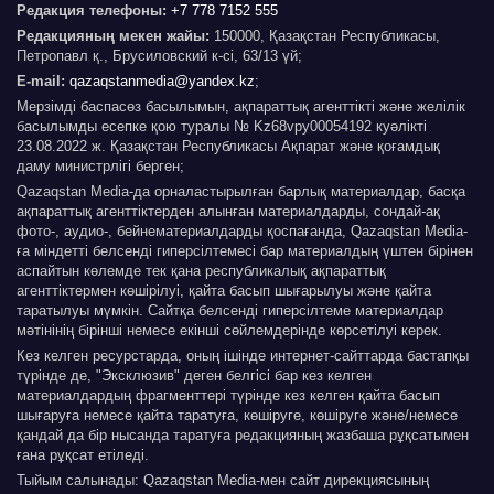
Редакция телефоны:
+7 778 7152 555
Редакцияның мекен жайы:
150000, Қазақстан Республикасы,
Петропавл қ., Брусиловский к-сі, 63/13 үй;
E-mail:
qazaqstanmedia@yandex.kz
;
Мерзімді баспасөз басылымын, ақпараттық агенттікті және желілік
басылымды есепке қою туралы № Kz68vpy00054192 куәлікті
23.08.2022 ж. Қазақстан Республикасы Ақпарат және қоғамдық
даму министрлігі берген;
Qazaqstan Media-да орналастырылған барлық материалдар, басқа
ақпараттық агенттіктерден алынған материалдарды, сондай-ақ
фото-, аудио-, бейнематериалдарды қоспағанда, Qazaqstan Media-
ға міндетті белсенді гиперсілтемесі бар материалдың үштен бірінен
аспайтын көлемде тек қана республикалық ақпараттық
агенттіктермен көшірілуі, қайта басып шығарылуы және қайта
таратылуы мүмкін. Сайтқа белсенді гиперсілтеме материалдар
мәтінінің бірінші немесе екінші сөйлемдерінде көрсетілуі керек.
Кез келген ресурстарда, оның ішінде интернет-сайттарда бастапқы
түрінде де, "Эксклюзив" деген белгісі бар кез келген
материалдардың фрагменттері түрінде кез келген қайта басып
шығаруға немесе қайта таратуға, көшіруге, көшіруге және/немесе
қандай да бір нысанда таратуға редакцияның жазбаша рұқсатымен
ғана рұқсат етіледі.
Тыйым салынады: Qazaqstan Media-мен сайт дирекциясының