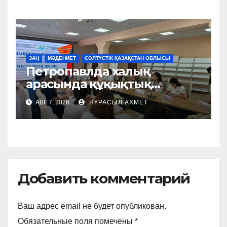
ЗАҢ
МӘДЕНИЕТ
СОЛТҮСТІК ҚАЗАҚСТАН ОБЛЫСЫ
Петропавлда халық
арасында құқықтық
мәдениетті
АВГ 7, 2026
НҰРАСЫЛ АХМЕТ
қалыптастыруға арналған
шара өтті
Добавить комментарий
Ваш адрес email не будет опубликован.
Обязательные поля помечены
*