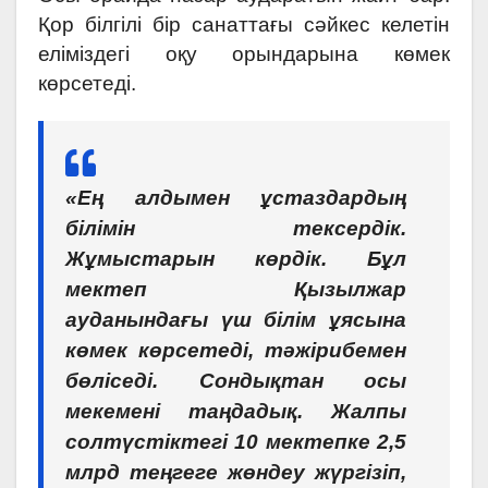
Қор білгілі бір санаттағы сәйкес келетін
еліміздегі оқу орындарына көмек
көрсетеді.
«Ең алдымен ұстаздардың
білімін тексердік.
Жұмыстарын көрдік. Бұл
мектеп Қызылжар
ауданындағы үш білім ұясына
көмек көрсетеді, тәжірибемен
бөліседі. Сондықтан осы
мекемені таңдадық. Жалпы
солтүстіктегі 10 мектепке 2,5
млрд теңгеге жөндеу жүргізіп,