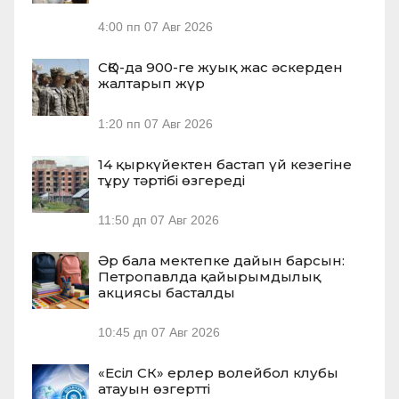
4:00 пп
07 Авг 2026
СҚО-да 900-ге жуық жас әскерден
жалтарып жүр
1:20 пп
07 Авг 2026
14 қыркүйектен бастап үй кезегіне
тұру тәртібі өзгереді
11:50 дп
07 Авг 2026
Әр бала мектепке дайын барсын:
Петропавлда қайырымдылық
акциясы басталды
10:45 дп
07 Авг 2026
«Есіл СК» ерлер волейбол клубы
атауын өзгертті