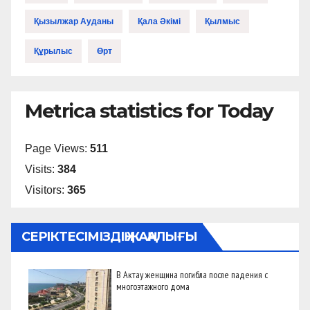
Қызылжар Ауданы
Қала Әкімі
Қылмыс
Құрылыс
Өрт
Metrica statistics for Today
Page Views:
511
Visits:
384
Visitors:
365
СЕРІКТЕСІМІЗДІҢ ЖАҢАЛЫҒЫ
В Актау женщина погибла после падения с
многоэтажного дома