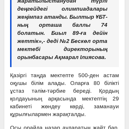
жаратылыстанудан түрлі
деңгейдегі олимпиадалары
жеңімпаз атанды. Былтыр ҰБТ-
ның орташа баллы 74
болатын. Биыл 89-ға дейін
жеттік»,- деді №2 Бескөл орта
мектебі директорының
орынбасары Ақмарал Ілиясова.
Қазіргі таңда мектепте 500-ден астам
оқушы білім алады. Оларға 80 білікті
ұстаз тәлім-тәрбие береді. Қордың
қолдауының арқасында мектептің 29
кабинеті жөндеу көрді, заманауи
құрылғылармен жарақталды.
Осы орайда назар аударатын жайт бар.