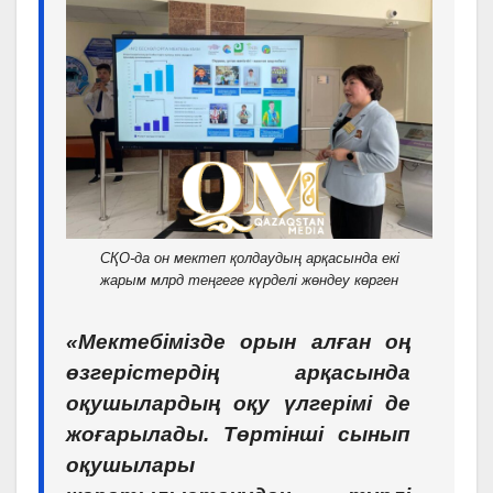
СҚО-да он мектеп қолдаудың арқасында екі
жарым млрд теңгеге күрделі жөндеу көрген
«Мектебімізде орын алған оң
өзгерістердің арқасында
оқушылардың оқу үлгерімі де
жоғарылады. Төртінші сынып
оқушылары