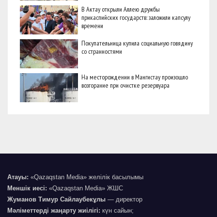
В Актау открыли Аллею дружбы
прикаспийских государств: заложили капсулу
времени
Покупательница купила социальную говядину
со странностями
На месторождении в Мангистау произошло
возгорание при очистке резервуара
Атауы:
«Qazaqstan Media» желілік басылымы
Меншік иесі:
«Qazaqstan Media» ЖШС
Жуманов Тимур Сайлаубекұлы
— директор
Мәліметтерді жаңарту жиілігі:
күн сайын;