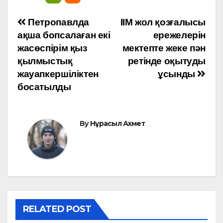
Навигация
Петропавлда
ІІМ жол қозғалысы
ақша бопсалаған екі
ережелерін
по
жасөспірім қыз
мектепте жеке пән
қылмыстық
ретінде оқытуды
записям
жауапкершіліктен
ұсынды
босатылды
By
Нұрасыл Ахмет
RELATED POST