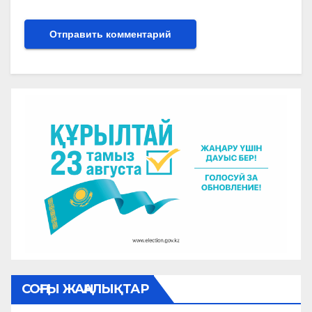
СОҢҒЫ ЖАҢАЛЫҚТАР