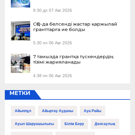
9:30 дп
07 Авг 2026
СҚО-да белсенді жастар қаржылай
гранттарға ие болды
5:30 пп
06 Авг 2026
7 тамызда грантқа түскендердің
тізімі жарияланады
4:38 пп
06 Авг 2026
МЕТКИ
Айыппұл
Айыртау Ауданы
Ауа Райы
Ауыл Шаруашылығы
Білім Беру
Денсаулық