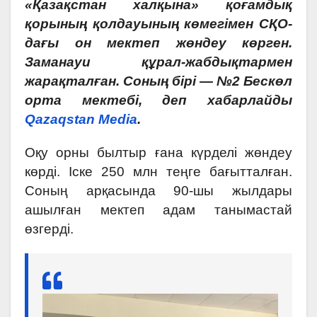
«Қазақстан халқына» қоғамдық
қорының қолдауының көмегімен СҚО-
дағы он мектеп жөндеу көрген.
Заманауи құрал-жабдықтармен
жарақталған. Соның бірі — №2 Бескөл
орта мектебі, деп хабарлайды
Qazaqstan Media
.
Оқу орны былтыр ғана күрделі жөндеу
көрді. Іске 250 млн теңге бағытталған.
Соның арқасында 90-шы жылдары
ашылған мектеп адам танымастай
өзгерді.