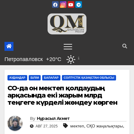
Skip
to
content
Петропавловск
+20°C
АУДАНДАР
БІЛІМ
БАЛАЛАР
СОЛТҮСТІК ҚАЗАҚСТАН ОБЛЫСЫ
СҚО-да он мектеп қолдаудың
арқасында екі жарым млрд
теңгеге күрделі жөндеу көрген
By
Нұрасыл Ахмет
,
,
мектеп
СҚО жаңалықтары
АВГ 27, 2025