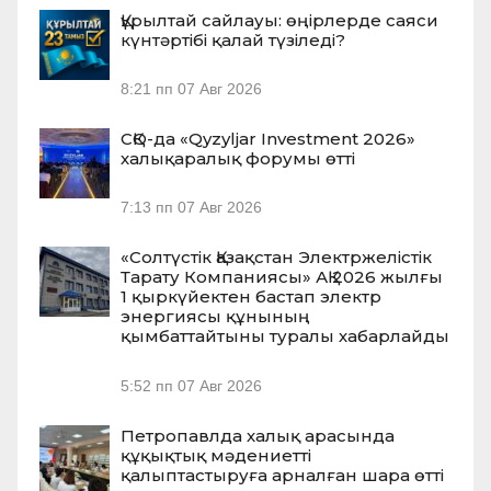
Құрылтай сайлауы: өңірлерде саяси
күнтәртібі қалай түзіледі?
8:21 пп
07 Авг 2026
СҚО-да «Qyzyljar Investment 2026»
халықаралық форумы өтті
7:13 пп
07 Авг 2026
«Солтүстік Қазақстан Электржелістік
Тарату Компаниясы» АҚ 2026 жылғы
1 қыркүйектен бастап электр
энергиясы құнының
қымбаттайтыны туралы хабарлайды
5:52 пп
07 Авг 2026
Петропавлда халық арасында
құқықтық мәдениетті
қалыптастыруға арналған шара өтті