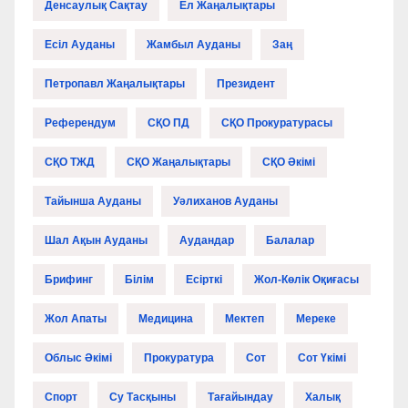
Денсаулық Сақтау
Ел Жаңалықтары
Есіл Ауданы
Жамбыл Ауданы
Заң
Петропавл Жаңалықтары
Президент
Референдум
СҚО ПД
СҚО Прокуратурасы
СҚО ТЖД
СҚО Жаңалықтары
СҚО Әкімі
Тайынша Ауданы
Уәлиханов Ауданы
Шал Ақын Ауданы
Аудандар
Балалар
Брифинг
Білім
Есірткі
Жол-Көлік Оқиғасы
Жол Апаты
Медицина
Мектеп
Мереке
Облыс Әкімі
Прокуратура
Сот
Сот Үкімі
Спорт
Су Тасқыны
Тағайындау
Халық