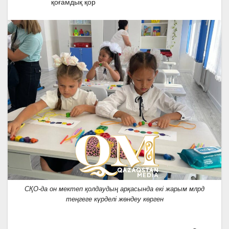
қоғамдық қор
СҚО-да он мектеп қолдаудың арқасында екі жарым млрд
теңгеге күрделі жөндеу көрген