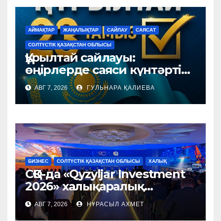
АЙМАҚТАР
ЖАҢАЛЫҚТАР
САЙЛАУ
САЯСАТ
СОЛТҮСТІК ҚАЗАҚСТАН ОБЛЫСЫ
Құрылтай сайлауы:
өңірлерде саяси күнтәртібі
қалай түзіледі?
АВГ 7, 2026
ГУЛЬНАРА ҚАЛИЕВА
БИЗНЕС
СОЛТҮСТІК ҚАЗАҚСТАН ОБЛЫСЫ
ХАЛЫҚ
СҚО-да «Qyzyljar Investment
2026» халықаралық
форумы өтті
АВГ 7, 2026
НҰРАСЫЛ АХМЕТ