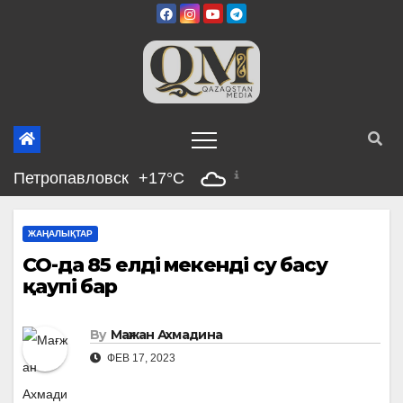
Skip
to
content
Петропавловск
+17°C
ЖАҢАЛЫҚТАР
СҚО-да 85 елді мекенді су басу
қаупі бар
By
Мағжан Ахмадина
ФЕВ 17, 2023