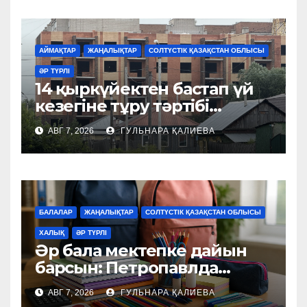
АЙМАҚТАР
ЖАҢАЛЫҚТАР
СОЛТҮСТІК ҚАЗАҚСТАН ОБЛЫСЫ
ӘР ТҮРЛІ
14 қыркүйектен бастап үй
кезегіне тұру тәртібі
өзгереді
АВГ 7, 2026
ГУЛЬНАРА ҚАЛИЕВА
БАЛАЛАР
ЖАҢАЛЫҚТАР
СОЛТҮСТІК ҚАЗАҚСТАН ОБЛЫСЫ
ХАЛЫҚ
ӘР ТҮРЛІ
Әр бала мектепке дайын
барсын: Петропавлда
қайырымдылық акциясы
АВГ 7, 2026
ГУЛЬНАРА ҚАЛИЕВА
басталды