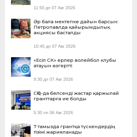
11:50 дп
07 Авг 2026
Әр бала мектепке дайын барсын:
Петропавлда қайырымдылық
акциясы басталды
10:45 дп
07 Авг 2026
«Есіл СК» ерлер волейбол клубы
атауын өзгертті
9:30 дп
07 Авг 2026
СҚО-да белсенді жастар қаржылай
гранттарға ие болды
5:30 пп
06 Авг 2026
7 тамызда грантқа түскендердің
тізімі жарияланады