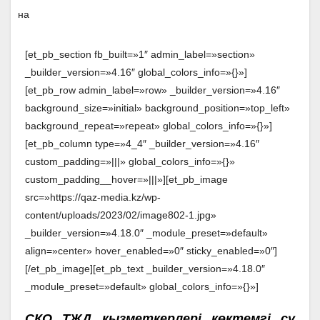
[et_pb_section fb_built=»1″ admin_label=»section»
_builder_version=»4.16″ global_colors_info=»{}»]
[et_pb_row admin_label=»row» _builder_version=»4.16″
background_size=»initial» background_position=»top_left»
background_repeat=»repeat» global_colors_info=»{}»]
[et_pb_column type=»4_4″ _builder_version=»4.16″
custom_padding=»|||» global_colors_info=»{}»
custom_padding__hover=»|||»][et_pb_image
src=»https://qaz-media.kz/wp-
content/uploads/2023/02/image802-1.jpg»
_builder_version=»4.18.0″ _module_preset=»default»
align=»center» hover_enabled=»0″ sticky_enabled=»0″]
[/et_pb_image][et_pb_text _builder_version=»4.18.0″
_module_preset=»default» global_colors_info=»{}»]
СҚО ТЖД қызметкерлері көктемгі су