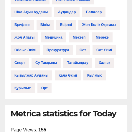
Шал Ақын Ауданы
Аудандар
Балалар
Брифинг
Білім
Есірткі
Жол-Көлік Оқиғасы
Жол Апаты
Медицина
Мектеп
Мереке
Облыс Әкімі
Прокуратура
Сот
Сот Үкімі
Спорт
Су Тасқыны
Тағайындау
Халық
Қызылжар Ауданы
Қала Әкімі
Қылмыс
Құрылыс
Өрт
Metrica statistics for Today
Page Views:
155