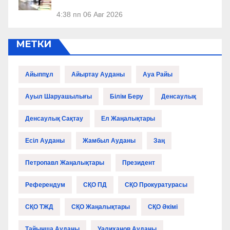
4:38 пп
06 Авг 2026
МЕТКИ
Айыппұл
Айыртау Ауданы
Ауа Райы
Ауыл Шаруашылығы
Білім Беру
Денсаулық
Денсаулық Сақтау
Ел Жаңалықтары
Есіл Ауданы
Жамбыл Ауданы
Заң
Петропавл Жаңалықтары
Президент
Референдум
СҚО ПД
СҚО Прокуратурасы
СҚО ТЖД
СҚО Жаңалықтары
СҚО Әкімі
Тайынша Ауданы
Уәлиханов Ауданы