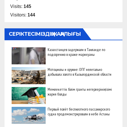
Visits:
145
Visitors:
144
СЕРІКТЕСІМІЗДІҢ ЖАҢАЛЫҒЫ
Казахстанцев задержали в Таиланде по
подозрению в краже марихуаны
Мотоциклы и оружие: ОПГ нелегально
добывала золото в Кызылординской области
Мемлекеттік білім гранты иегерлерінің тізімі
жария болды
Первый полёт беспилотного пассажирского
судна продемонстрировали в небе Астаны