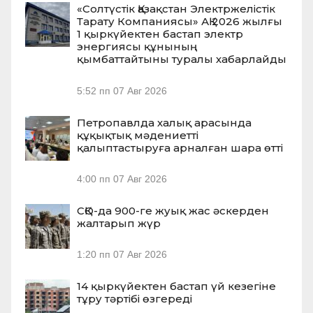
«Солтүстік Қазақстан Электржелістік
Тарату Компаниясы» АҚ 2026 жылғы
1 қыркүйектен бастап электр
энергиясы құнының
қымбаттайтыны туралы хабарлайды
5:52 пп
07 Авг 2026
Петропавлда халық арасында
құқықтық мәдениетті
қалыптастыруға арналған шара өтті
4:00 пп
07 Авг 2026
СҚО-да 900-ге жуық жас әскерден
жалтарып жүр
1:20 пп
07 Авг 2026
14 қыркүйектен бастап үй кезегіне
тұру тәртібі өзгереді