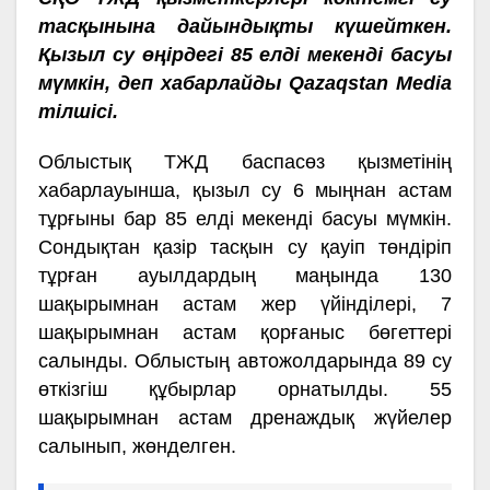
тасқынына дайындықты күшейткен.
Қызыл су өңірдегі 85 елді мекенді басуы
мүмкін, деп хабарлайды Qazaqstan Media
тілшісі.
Облыстық ТЖД баспасөз қызметінің
хабарлауынша, қызыл су 6 мыңнан астам
тұрғыны бар 85 елді мекенді басуы мүмкін.
Сондықтан қазір тасқын су қауіп төндіріп
тұрған ауылдардың маңында 130
шақырымнан астам жер үйінділері, 7
шақырымнан астам қорғаныс бөгеттері
салынды. Облыстың автожолдарында 89 су
өткізгіш құбырлар орнатылды. 55
шақырымнан астам дренаждық жүйелер
салынып, жөнделген.