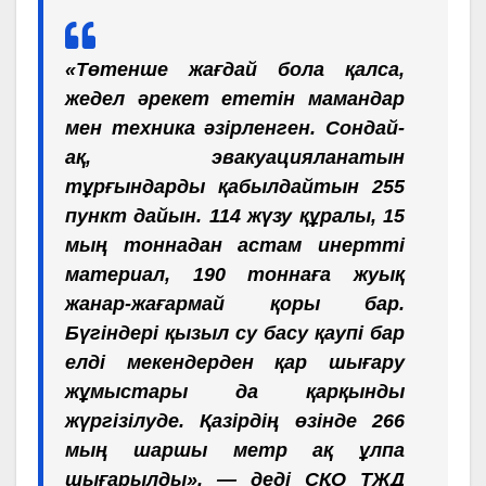
«Төтенше жағдай бола қалса,
жедел әрекет ететін мамандар
мен техника әзірленген. Сондай-
ақ, эвакуацияланатын
тұрғындарды қабылдайтын 255
пункт дайын. 114 жүзу құралы, 15
мың тоннадан астам инертті
материал, 190 тоннаға жуық
жанар-жағармай қоры бар.
Бүгіндері қызыл су басу қаупі бар
елді мекендерден қар шығару
жұмыстары да қарқынды
жүргізілуде. Қазірдің өзінде 266
мың шаршы метр ақ ұлпа
шығарылды», — деді СҚО ТЖД