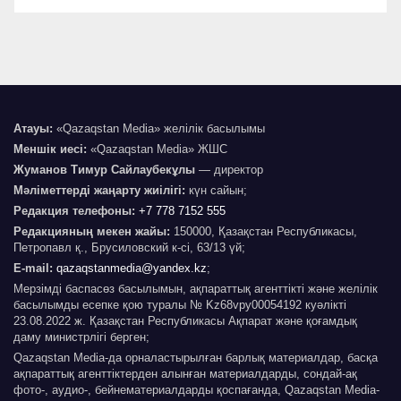
Атауы:
«Qazaqstan Media» желілік басылымы
Меншік иесі:
«Qazaqstan Media» ЖШС
Жуманов Тимур Сайлаубекұлы
— директор
Мәліметтерді жаңарту жиілігі:
күн сайын;
Редакция телефоны:
+7 778 7152 555
Редакцияның мекен жайы:
150000, Қазақстан Республикасы,
Петропавл қ., Брусиловский к-сі, 63/13 үй;
E-mail:
qazaqstanmedia@yandex.kz
;
Мерзімді баспасөз басылымын, ақпараттық агенттікті және желілік
басылымды есепке қою туралы № Kz68vpy00054192 куәлікті
23.08.2022 ж. Қазақстан Республикасы Ақпарат және қоғамдық
даму министрлігі берген;
Qazaqstan Media-да орналастырылған барлық материалдар, басқа
ақпараттық агенттіктерден алынған материалдарды, сондай-ақ
фото-, аудио-, бейнематериалдарды қоспағанда, Qazaqstan Media-