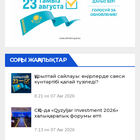
СОҢҒЫ ЖАҢАЛЫҚТАР
Құрылтай сайлауы: өңірлерде саяси
күнтәртібі қалай түзіледі?
8:21 пп
07 Авг 2026
СҚО-да «Qyzyljar Investment 2026»
халықаралық форумы өтті
7:13 пп
07 Авг 2026