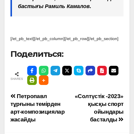
бастығы Рамиль Камалов.
[/et_pb_text][/et_pb_column][/et_pb_row][/et_pb_section]
Поделиться:
SHARES
Навигация
Петропавл
«Солтүстік -2023»
тұрғыны темірден
қысқы спорт
по
арт-композициялар
ойындары
жасайды
басталды
записям