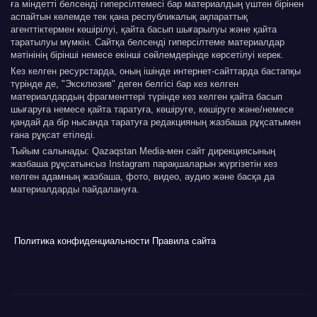
ға міндетті белсенді гиперсілтемесі бар материалдың үштен бірінен
аспайтын көлемде тек қана республикалық ақпараттық
агенттіктермен көшірілуі, қайта басып шығарылуы және қайта
таратылуы мүмкін. Сайтқа белсенді гиперсілтеме материалдар
мәтінінің бірінші немесе екінші сөйлемдерінде көрсетілуі керек.
Кез келген ресурстарда, оның ішінде интернет-сайттарда бастапқы
түрінде де, "Эксклюзив" деген белгісі бар кез келген
материалдардың фрагменттері түрінде кез келген қайта басып
шығаруға немесе қайта таратуға, көшіруге, көшіруге және/немесе
қандай да бір нысанда таратуға редакцияның жазбаша рұқсатымен
ғана рұқсат етіледі.
Тыйым салынады: Qazaqstan Media-мен сайт дирекциясының
жазбаша рұқсатынсыз Instagram парақшаларын жүргізетін кез
келген адамның жазбаша, фото, видео, аудио және басқа да
материалдарды пайдалануға.
Политика конфиденциальности
Правила сайта