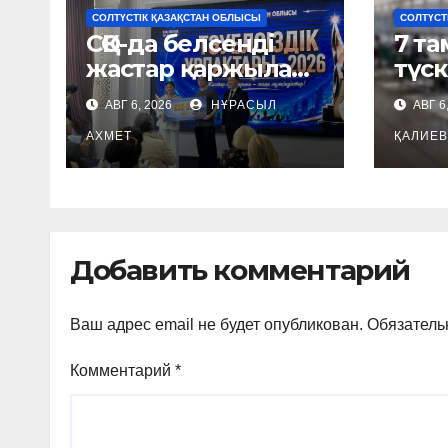
СОЛТҮСТІК ҚАЗАҚСТАН ОБЛЫСЫ
СОЛТҮСТ
СҚО-да белсенді
7 та
жастар қаржылай
түск
гранттарға ие
жар
АВГ 6, 2026
НҰРАСЫЛ
АВГ 6
болды
АХМЕТ
ҚАЛИЕВ
Добавить комментарий
Ваш адрес email не будет опубликован.
Обязатель
Комментарий
*