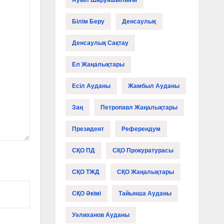
Ауыл Шаруашылығы
Білім Беру
Денсаулық
Денсаулық Сақтау
Ел Жаңалықтары
Есіл Ауданы
Жамбыл Ауданы
Заң
Петропавл Жаңалықтары
Президент
Референдум
СҚО ПД
СҚО Прокуратурасы
СҚО ТЖД
СҚО Жаңалықтары
СҚО Әкімі
Тайынша Ауданы
Уәлиханов Ауданы