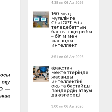
4:38 пп
06 Авг 2026
160 мың
мұғалімге
ChatGPT Edu:
теледебаттың
басты тақырыбы
– білім мен
жасанды
интеллект
3:51 пп
06 Авг 2026
Қазақстан
мектептерінде
 осы
жасанды
интеллектіні
 оқу
оқыта бастайды:
ҚО —
пәндердің атауы
да өзгереді
ынша
3:00 пп
06 Авг 2026