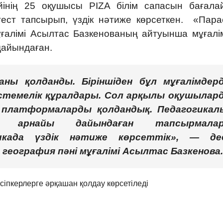
інің 25 оқушысы PIZA білім сапасын бағала
ест тапсырып, үздік нәтиже көрсеткен. «Пара
мұғалімі Асылтас Базкенованың айтуынша мұғалі
дайындаған.
аны қолданды. Біріншіден бұл мұғалімдерд
дістемелік құралдары. Сол арқылы оқушылар
 платформаларды қолдандық. Педагогикал
ң арнайы дайындаған тапсырмала
икада үздік нәтиже көрсеттік», — де
 география пәні мұғалімі Асылтас Базкенова.
сіпкерлерге әрқашан қолдау көрсетіледі