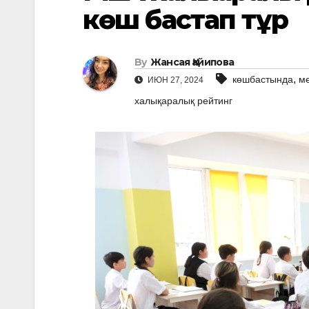
көш бастап тұр
By
Жансая Қайипова
,
көшбастында
м
ИЮН 27, 2024
халықаралық рейтинг