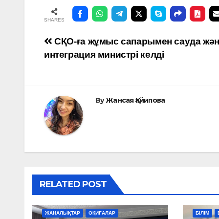
SHARES
Навигация
СҚО-ға жұмыс сапарымен сауда жә
интеграция министрі келді
по
записям
By
Жансая Қайипова
RELATED POST
ЖАҢАЛЫҚТАР
ОҚИҒАЛАР
БІЛІМ