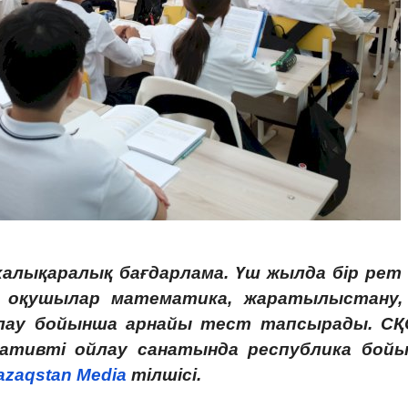
халықаралық бағдарлама. Үш жылда бір рет
 оқушылар математика, жаратылыстану,
лау бойынша арнайы тест тапсырады. С
реативті ойлау санатында республика бой
azaqstan Media
тілшісі.