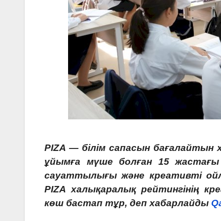
PIZA — білім сапасын бағалайтын 
ұйымға мүше болған 15 жастағы
сауаттылығы және креативті ой
PIZA халықаралық рейтингінің к
көш бастап тұр, деп хабарлайды
Q