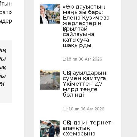
йтын
«Әр дауыстың
сат»
маңызы бар»:
Елена Кузичева
мдер
жерлестерін
Құрылтай
сайлауына
қатысуға
шақырды
ің
ды
1:18 пп
06 Авг 2026
ық
СҚО ауылдарын
ры
сумен қамтуға
Үкіметтен 2,7
ді
млрд теңге
бөлінді
11:10 дп
06 Авг 2026
СҚО-да интернет-
алаяқтық
схемасына