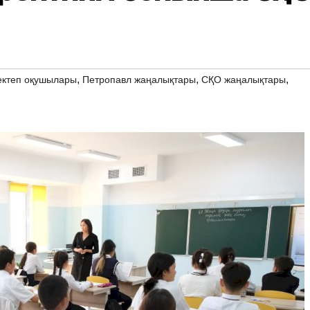
,
,
,
ектеп оқушылары
Петропавл жаңалықтары
СҚО жаңалықтары