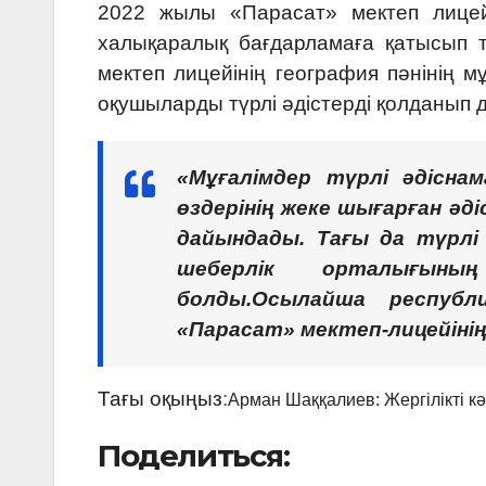
2022 жылы «Парасат» мектеп лицей
халықаралық бағдарламаға қатысып т
мектеп лицейінің география пәнінің 
оқушыларды түрлі әдістерді қолданып 
«
Мұғалімдер түрлі әдіснам
өздерінің жеке шығарған ә
дайындады. Тағы да түрлі
шеберлік орталығыны
болды.Осылайша республ
«Парасат» мектеп-лицейінің
Тағы оқыңыз
:
Арман Шаққалиев: Жергілікті кә
Поделиться: