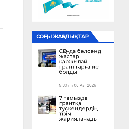
СОҢҒЫ ЖАҢАЛЫҚТАР
СҚО-да белсенді
жастар
қаржылай
гранттарға ие
болды
5:30 пп
06 Авг 2026
7 тамызда
грантқа
түскендердің
тізімі
жарияланады