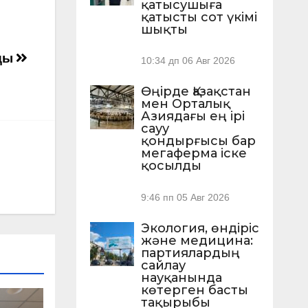
қатысушыға
қатысты сот үкімі
шықты
нды
10:34 дп
06 Авг 2026
Өңірде Қазақстан
мен Орталық
Азиядағы ең ірі
сауу
қондырғысы бар
мегаферма іске
қосылды
9:46 пп
05 Авг 2026
Экология, өндіріс
және медицина:
партиялардың
сайлау
науқанында
АУ
көтерген басты
тақырыбы