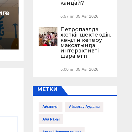
қандай?
мге
6:57 пп
05 Авг 2026
Петропавлда
А
ы –
жеткіншектердің
көңілін көтеру
нды
мақсатында
интерактивті
шара өтті
5:00 пп
05 Авг 2026
МЕТКИ
Айыппұл
Айыртау Ауданы
Ауа Райы