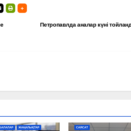
не
Петропавлда аналар күні тойла
АЙМАҚТАР
ЖАҢАЛЫҚТАР
САЙЛ
БАЛАЛАР
ЖАҢАЛЫҚТАР
САЯСАТ