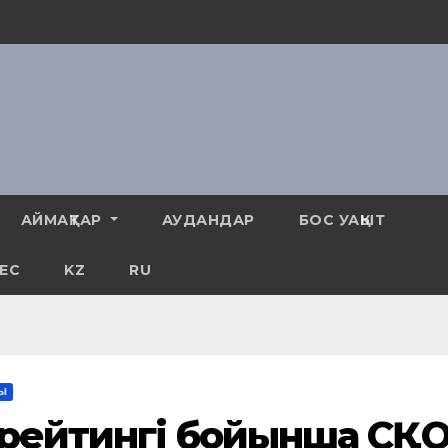
АЙМАҚТАР
АУДАНДАР
БОС УАҚЫТ
ЕС
KZ
RU
СЫ
қ рейтингі бойынша СҚ