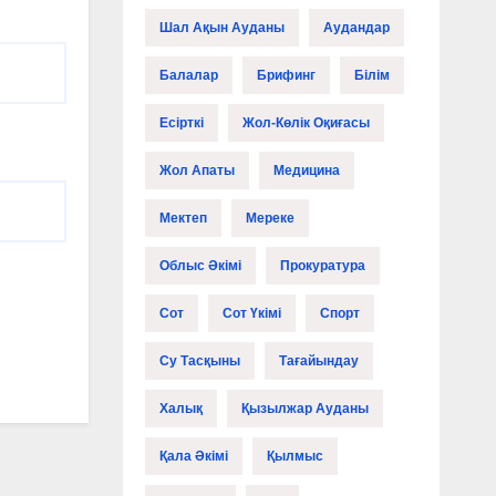
Шал Ақын Ауданы
Аудандар
Балалар
Брифинг
Білім
Есірткі
Жол-Көлік Оқиғасы
Жол Апаты
Медицина
Мектеп
Мереке
Облыс Әкімі
Прокуратура
Сот
Сот Үкімі
Спорт
Су Тасқыны
Тағайындау
Халық
Қызылжар Ауданы
Қала Әкімі
Қылмыс