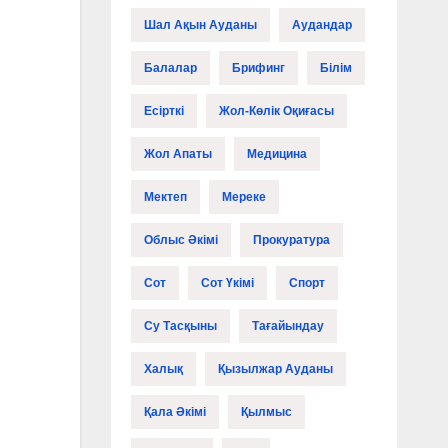
Шал Ақын Ауданы
Аудандар
Балалар
Брифинг
Білім
Есірткі
Жол-Көлік Оқиғасы
Жол Апаты
Медицина
Мектеп
Мереке
Облыс Әкімі
Прокуратура
Сот
Сот Үкімі
Спорт
Су Тасқыны
Тағайындау
Халық
Қызылжар Ауданы
Қала Әкімі
Қылмыс