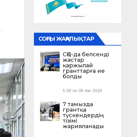
СОҢҒЫ ЖАҢАЛЫҚТАР
СҚО-да белсенді
жастар
қаржылай
гранттарға ие
болды
5:30 пп
06 Авг 2026
7 тамызда
грантқа
түскендердің
тізімі
жарияланады