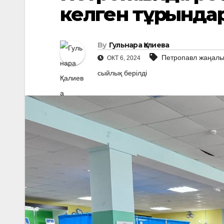
келген тұрғында
By
Гульнара Қалиева
Петропавл жаңалы
ОКТ 6, 2024
сыйлық берілді