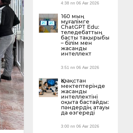
4:38 пп
06 Авг 2026
160 мың
мұғалімге
ChatGPT Edu:
теледебаттың
басты тақырыбы
– білім мен
жасанды
интеллект
3:51 пп
06 Авг 2026
Қазақстан
мектептерінде
жасанды
интеллектіні
оқыта бастайды:
пәндердің атауы
да өзгереді
3:00 пп
06 Авг 2026