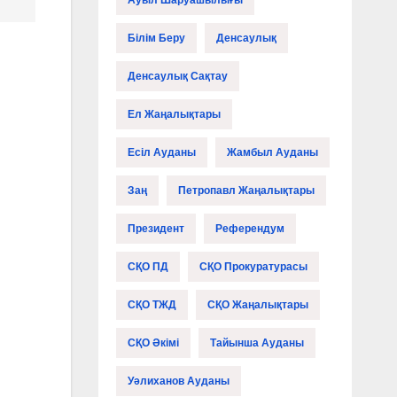
Ауыл Шаруашылығы
Білім Беру
Денсаулық
Денсаулық Сақтау
Ел Жаңалықтары
Есіл Ауданы
Жамбыл Ауданы
Заң
Петропавл Жаңалықтары
Президент
Референдум
СҚО ПД
СҚО Прокуратурасы
СҚО ТЖД
СҚО Жаңалықтары
СҚО Әкімі
Тайынша Ауданы
Уәлиханов Ауданы