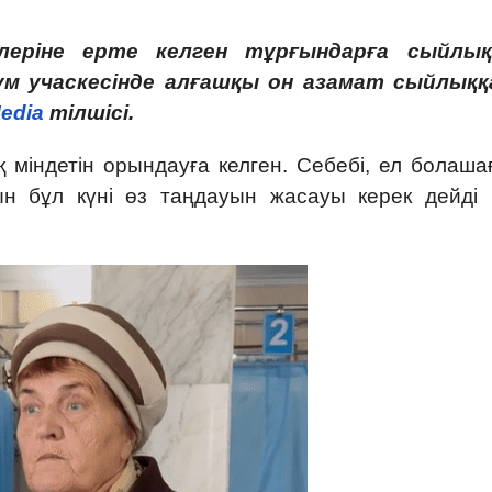
леріне ерте келген тұрғындарға сыйлы
ум учаскесінде алғашқы он азамат сыйлыққ
edia
тілшісі.
 міндетін орындауға келген. Себебі, ел болаша
ын бұл күні өз таңдауын жасауы керек дейді 