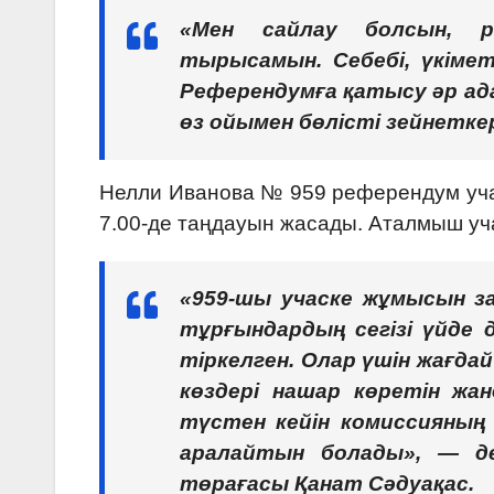
«Мен сайлау болсын, р
тырысамын. Себебі, үкімет
Референдумға қатысу әр ад
өз ойымен бөлісті зейнетке
Нелли Иванова № 959 референдум учаск
7.00-де таңдауын жасады. Аталмыш учас
«959-шы учаске жұмысын за
тұрғындардың сегізі үйде д
тіркелген. Олар үшін жағда
көздері нашар көретін жа
түстен кейін комиссияның 
аралайтын болады», — д
төрағасы Қанат Сәдуақас.