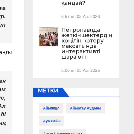
қандай?
ға
р.
6:57 пп
05 Авг 2026
еп
Петропавлда
жеткіншектердің
көңілін көтеру
мақсатында
интерактивті
таңғы
шара өтті
5:00 пп
05 Авг 2026
ен
ам
МЕТКИ
с,
Ал
Айыппұл
Айыртау Ауданы
ді
Ауа Райы
ың