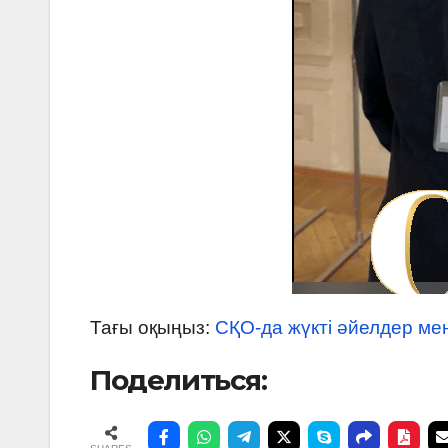
Тағы оқыңыз:
СҚО-да жүкті әйелдер ме
Поделиться: