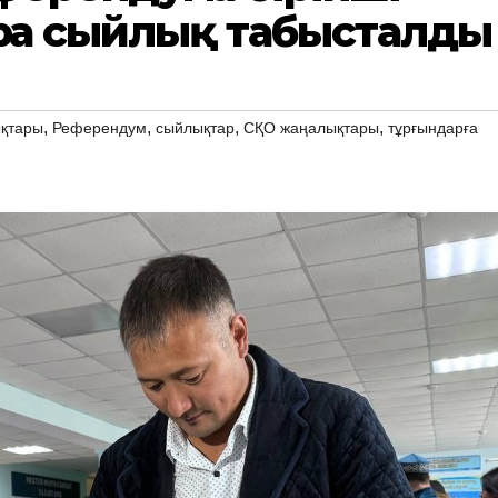
рға сыйлық табысталды
,
,
,
,
қтары
Референдум
сыйлықтар
СҚО жаңалықтары
тұрғындарға