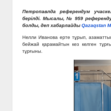
Петропавлда референдум учаске
берілді. Мысалы, № 959 референд
болды, деп хабарлайды
Qazaqstan M
Нелли Иванова ерте тұрып, азаматтық
бейжай қарамайтын кез келген тұрғ
тұрғыны.