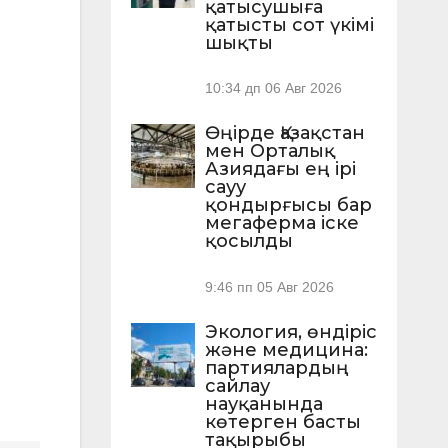
қатысушыға
қатысты сот үкімі
шықты
10:34 дп
06 Авг 2026
Өңірде Қазақстан
мен Орталық
Азиядағы ең ірі
сауу
қондырғысы бар
мегаферма іске
қосылды
9:46 пп
05 Авг 2026
Экология, өндіріс
және медицина:
партиялардың
сайлау
науқанында
көтерген басты
тақырыбы