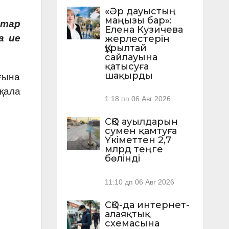
«Әр дауыстың
маңызы бар»:
қтар
Елена Кузичева
а ие
жерлестерін
Құрылтай
сайлауына
қатысуға
шақырды
ғына
қала
1:18 пп
06 Авг 2026
СҚО ауылдарын
сумен қамтуға
Үкіметтен 2,7
млрд теңге
бөлінді
11:10 дп
06 Авг 2026
СҚО-да интернет-
алаяқтық
схемасына