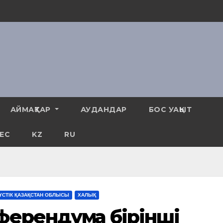
АЙМАҚТАР
АУДАНДАР
БОС УАҚЫТ
ЕС
KZ
RU
ҮСТІК ҚАЗАҚСТАН ОБЛЫСЫ
ХАЛЫҚ
ерендумға бірінші