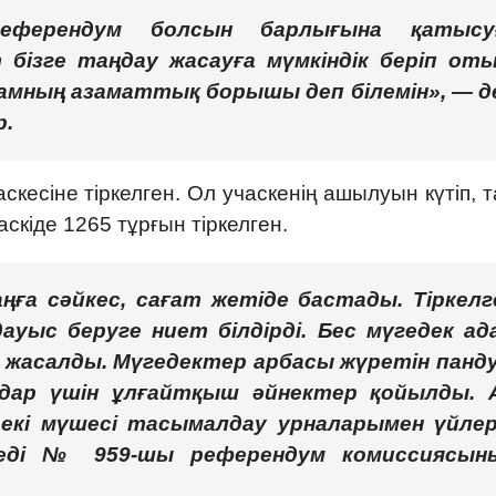
еферендум болсын барлығына қатысу
 бізге таңдау жасауға мүмкіндік беріп оты
амның азаматтық борышы деп білемін», — д
р.
есіне тіркелген. Ол учаскенің ашылуын күтіп, 
кіде 1265 тұрғын тіркелген.
ңға сәйкес, сағат жетіде бастады. Тіркелг
ауыс беруге ниет білдірді. Бес мүгедек ад
й жасалды. Мүгедектер арбасы жүретін панду
ндар үшін ұлғайтқыш әйнектер қойылды. 
екі мүшесі тасымалдау урналарымен үйлер
еді № 959-шы референдум комиссиясын