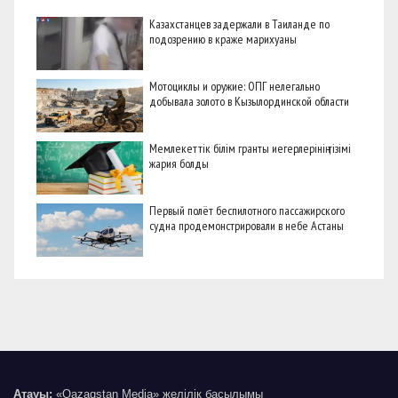
Казахстанцев задержали в Таиланде по
подозрению в краже марихуаны
Мотоциклы и оружие: ОПГ нелегально
добывала золото в Кызылординской области
Мемлекеттік білім гранты иегерлерінің тізімі
жария болды
Первый полёт беспилотного пассажирского
судна продемонстрировали в небе Астаны
Атауы:
«Qazaqstan Media» желілік басылымы