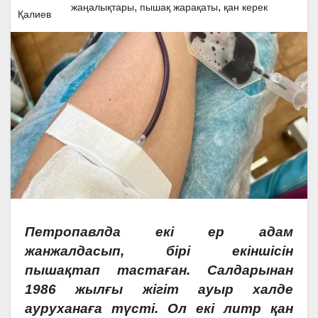
,
,
жаңалықтары
пышақ жарақаты
қан керек
Петропавлда екі ер адам
жанжалдасып, бірі екіншісін
пышақтап тастаған. Салдарынан
1986 жылғы жігіт ауыр халде
ауруханаға түсті. Ол екі литр қан