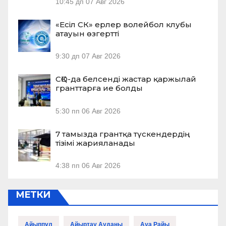
10:45 дп
07 Авг 2026
«Есіл СК» ерлер волейбол клубы
атауын өзгертті
9:30 дп
07 Авг 2026
СҚО-да белсенді жастар қаржылай
гранттарға ие болды
5:30 пп
06 Авг 2026
7 тамызда грантқа түскендердің
тізімі жарияланады
4:38 пп
06 Авг 2026
МЕТКИ
Айыппұл
Айыртау Ауданы
Ауа Райы