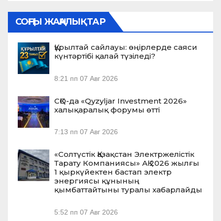
СОҢҒЫ ЖАҢАЛЫҚТАР
Құрылтай сайлауы: өңірлерде саяси
күнтәртібі қалай түзіледі?
8:21 пп
07 Авг 2026
СҚО-да «Qyzyljar Investment 2026»
халықаралық форумы өтті
7:13 пп
07 Авг 2026
«Солтүстік Қазақстан Электржелістік
Тарату Компаниясы» АҚ 2026 жылғы
1 қыркүйектен бастап электр
энергиясы құнының
қымбаттайтыны туралы хабарлайды
5:52 пп
07 Авг 2026