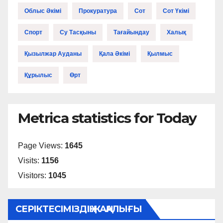
Облыс Әкімі
Прокуратура
Сот
Сот Үкімі
Спорт
Су Тасқыны
Тағайындау
Халық
Қызылжар Ауданы
Қала Әкімі
Қылмыс
Құрылыс
Өрт
Metrica statistics for Today
Page Views:
1645
Visits:
1156
Visitors:
1045
СЕРІКТЕСІМІЗДІҢ ЖАҢАЛЫҒЫ