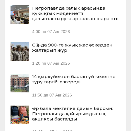
Петропавлда халық арасында
құқықтық мәдениетті
қалыптастыруға арналған шара өтті
4:00 пп
07 Авг 2026
СҚО-да 900-ге жуық жас әскерден
жалтарып жүр
1:20 пп
07 Авг 2026
14 қыркүйектен бастап үй кезегіне
тұру тәртібі өзгереді
11:50 дп
07 Авг 2026
Әр бала мектепке дайын барсын:
Петропавлда қайырымдылық
акциясы басталды