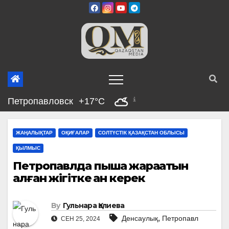
Skip
to
content
Петропавловск
+17°C
ЖАҢАЛЫҚТАР
ОҚИҒАЛАР
СОЛТҮСТІК ҚАЗАҚСТАН ОБЛЫСЫ
ҚЫЛМЫС
Петропавлда пышақ жарақатын
алған жігітке қан керек
By
Гульнара Қалиева
,
Денсаулық
Петропавл
СЕН 25, 2024