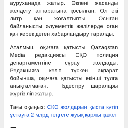
ауруханада жатыр. Өкпені жасанды
желдету аппаратына қосылған. Ол екі
литр қан жоғалтыпты. Осыған
байланысты әлуеметтік желілерде оған
қан керек деген хабарландыру таралды.
Аталмыш оқиғаға қатысты Qazaqstan
Media редакциясы СҚО полиция
департаментіне сұрау жолдады.
Редакцияға келіп түскен ақпарат
бойынша, оқиғаға қатысты екінші тұлға
анықталмаған. Іздестіру шаралары
жүргізіліп жатыр.
Тағы оқыңыз:
СҚО жолдарын қыста күтіп
ұстауға 2 млрд теңгеге жуық қаржы қажет