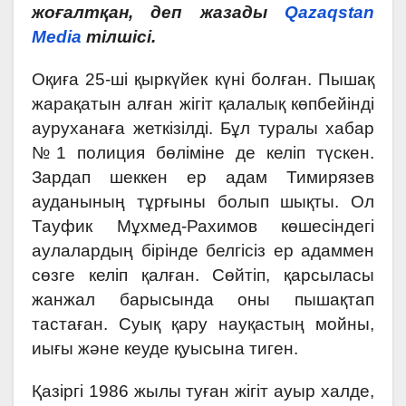
жоғалтқан, деп жазады
Qazaqstan
Media
тілшісі.
Оқиға 25-ші қыркүйек күні болған. Пышақ
жарақатын алған жігіт қалалық көпбейінді
ауруханаға жеткізілді. Бұл туралы хабар
№1 полиция бөліміне де келіп түскен.
Зардап шеккен ер адам Тимирязев
ауданының тұрғыны болып шықты. Ол
Тауфик Мұхмед-Рахимов көшесіндегі
аулалардың бірінде белгісіз ер адаммен
сөзге келіп қалған. Сөйтіп, қарсыласы
жанжал барысында оны пышақтап
тастаған. Суық қару науқастың мойны,
иығы және кеуде қуысына тиген.
Қазіргі 1986 жылы туған жігіт ауыр халде,