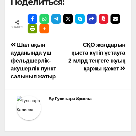
Поделиться:
SHARES
Навигация
Шал ақын
СҚО жолдарын
ауданында үш
қыста күтіп ұстауға
по
фельдшерлік-
2 млрд теңгеге жуық
акушерлік пункт
қаржы қажет
записям
салынып жатыр
By
Гульнара Қалиева