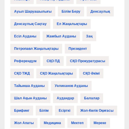
Ауыл Шаруашылығы
Білім Беру
Денсаулық
Денсаулық Сақтау
Ел Жаңалықтары
Есіл Ауданы
Жамбыл Ауданы
Заң
Петропавл Жаңалықтары
Президент
Референдум
СҚО ПД
СҚО Прокуратурасы
СҚО ТЖД
СҚО Жаңалықтары
СҚО Әкімі
Тайынша Ауданы
Уәлиханов Ауданы
Шал Ақын Ауданы
Аудандар
Балалар
Брифинг
Білім
Есірткі
Жол-Көлік Оқиғасы
Жол Апаты
Медицина
Мектеп
Мереке