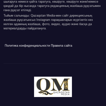
шығаруға немесе қайта таратуға, көшіруге, көшіруге және/немесе
қандай да бір нысанда таратуға редакцияның жазбаша рұқсатымен
ғана рұқсат етіледі.
Тыйым салынады: Qazaqstan Media-мен сайт дирекциясының
жазбаша рұқсатынсыз Instagram парақшаларын жүргізетін кез
келген адамның жазбаша, фото, видео, аудио және басқа да
материалдарды пайдалануға.
Политика конфиденциальности
Правила сайта