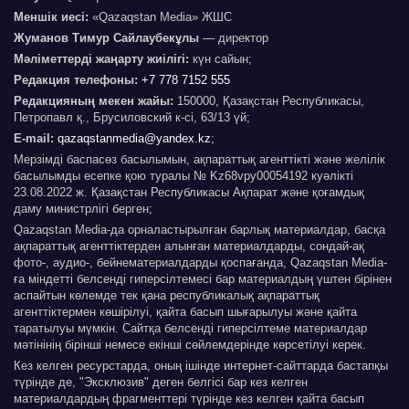
Меншік иесі:
«Qazaqstan Media» ЖШС
Жуманов Тимур Сайлаубекұлы
— директор
Мәліметтерді жаңарту жиілігі:
күн сайын;
Редакция телефоны:
+7 778 7152 555
Редакцияның мекен жайы:
150000, Қазақстан Республикасы,
Петропавл қ., Брусиловский к-сі, 63/13 үй;
E-mail:
qazaqstanmedia@yandex.kz
;
Мерзімді баспасөз басылымын, ақпараттық агенттікті және желілік
басылымды есепке қою туралы № Kz68vpy00054192 куәлікті
23.08.2022 ж. Қазақстан Республикасы Ақпарат және қоғамдық
даму министрлігі берген;
Qazaqstan Media-да орналастырылған барлық материалдар, басқа
ақпараттық агенттіктерден алынған материалдарды, сондай-ақ
фото-, аудио-, бейнематериалдарды қоспағанда, Qazaqstan Media-
ға міндетті белсенді гиперсілтемесі бар материалдың үштен бірінен
аспайтын көлемде тек қана республикалық ақпараттық
агенттіктермен көшірілуі, қайта басып шығарылуы және қайта
таратылуы мүмкін. Сайтқа белсенді гиперсілтеме материалдар
мәтінінің бірінші немесе екінші сөйлемдерінде көрсетілуі керек.
Кез келген ресурстарда, оның ішінде интернет-сайттарда бастапқы
түрінде де, "Эксклюзив" деген белгісі бар кез келген
материалдардың фрагменттері түрінде кез келген қайта басып