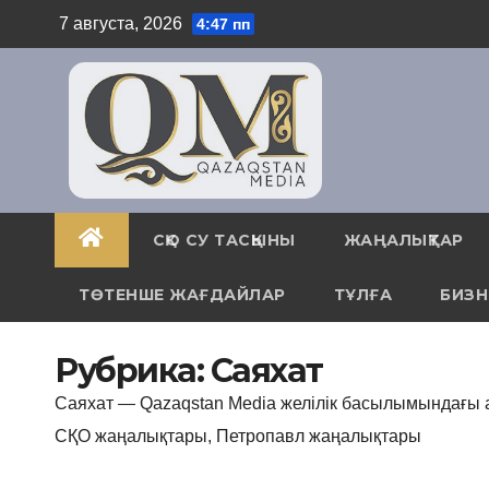
Skip
7 августа, 2026
4:47 пп
to
content
СҚО СУ ТАСҚЫНЫ
ЖАҢАЛЫҚТАР
ТӨТЕНШЕ ЖАҒДАЙЛАР
ТҰЛҒА
БИЗН
Рубрика:
Саяхат
Саяхат — Qazaqstan Media желілік басылымындағы а
СҚО жаңалықтары, Петропавл жаңалықтары