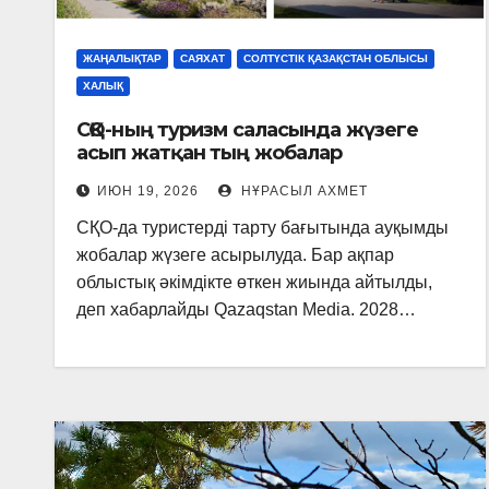
ЖАҢАЛЫҚТАР
САЯХАТ
СОЛТҮСТІК ҚАЗАҚСТАН ОБЛЫСЫ
ХАЛЫҚ
СҚО-ның туризм саласында жүзеге
асып жатқан тың жобалар
ИЮН 19, 2026
НҰРАСЫЛ АХМЕТ
СҚО-да туристерді тарту бағытында ауқымды
жобалар жүзеге асырылуда. Бар ақпар
облыстық әкімдікте өткен жиында айтылды,
деп хабарлайды Qazaqstan Media. 2028…