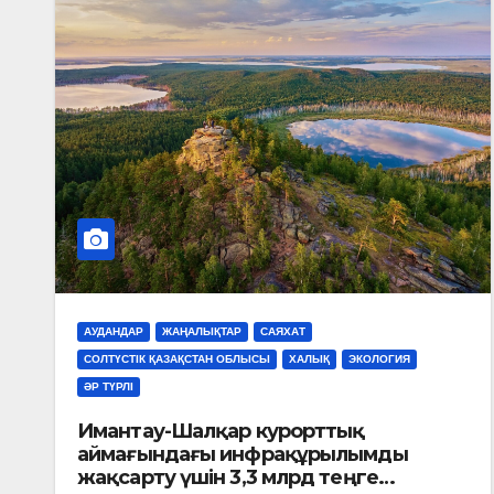
АУДАНДАР
ЖАҢАЛЫҚТАР
САЯХАТ
СОЛТҮСТІК ҚАЗАҚСТАН ОБЛЫСЫ
ХАЛЫҚ
ЭКОЛОГИЯ
ӘР ТҮРЛІ
Имантау-Шалқар курорттық
аймағындағы инфрақұрылымды
жақсарту үшін 3,3 млрд теңге