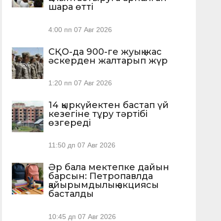
шара өтті
4:00 пп
07 Авг 2026
СҚО-да 900-ге жуық жас
әскерден жалтарып жүр
1:20 пп
07 Авг 2026
14 қыркүйектен бастап үй
кезегіне тұру тәртібі
өзгереді
11:50 дп
07 Авг 2026
Әр бала мектепке дайын
барсын: Петропавлда
қайырымдылық акциясы
басталды
10:45 дп
07 Авг 2026