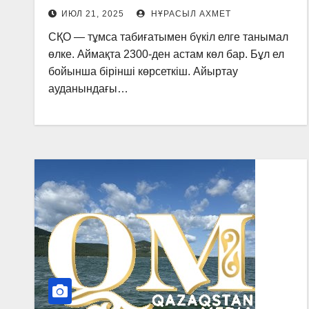
жұмсалады
ИЮЛ 21, 2025
НҰРАСЫЛ АХМЕТ
СҚО — тұмса табиғатымен бүкіл елге танымал
өлке. Аймақта 2300-ден астам көл бар. Бұл ел
бойынша бірінші көрсеткіш. Айыртау
ауданындағы…