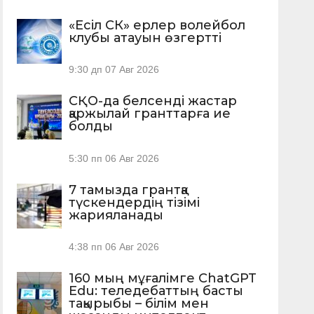
«Есіл СК» ерлер волейбол
клубы атауын өзгертті
9:30 дп
07 Авг 2026
СҚО-да белсенді жастар
қаржылай гранттарға ие
болды
5:30 пп
06 Авг 2026
7 тамызда грантқа
түскендердің тізімі
жарияланады
4:38 пп
06 Авг 2026
160 мың мұғалімге ChatGPT
Edu: теледебаттың басты
тақырыбы – білім мен