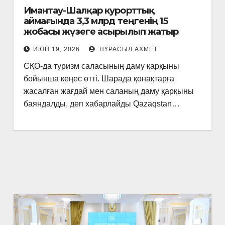
Имантау-Шалқар курорттық
аймағында 3,3 млрд теңгенің 15
жобасы жүзеге асырылып жатыр
ИЮН 19, 2026
НҰРАСЫЛ АХМЕТ
СҚО-да туризм саласының даму қарқыны
бойынша кеңес өтті. Шарада қонақтарға
жасалған жағдай мен саланың даму қарқыны
баяндалды, деп хабарлайды Qazaqstan…