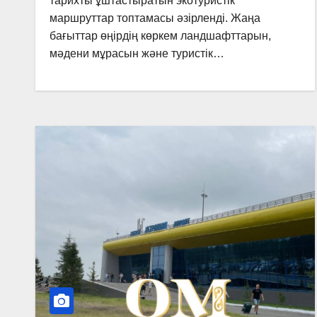
тарихты ұштастыратын экотуристік
маршруттар топтамасы әзірленді. Жаңа
бағыттар өңірдің көркем ландшафттарын,
мәдени мұрасын және туристік…