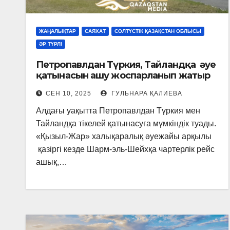
ЖАҢАЛЫҚТАР
САЯХАТ
СОЛТҮСТІК ҚАЗАҚСТАН ОБЛЫСЫ
ӘР ТҮРЛІ
Петропавлдан Түркия, Тайландқа әуе
қатынасын ашу жоспарланып жатыр
СЕН 10, 2025
ГУЛЬНАРА ҚАЛИЕВА
Алдағы уақытта Петропавлдан Түркия мен
Тайландқа тікелей қатынасуға мүмкіндік туады.
«Қызыл-Жар» халықаралық әуежайы арқылы
қазіргі кезде Шарм-эль-Шейхқа чартерлік рейс
ашық,…