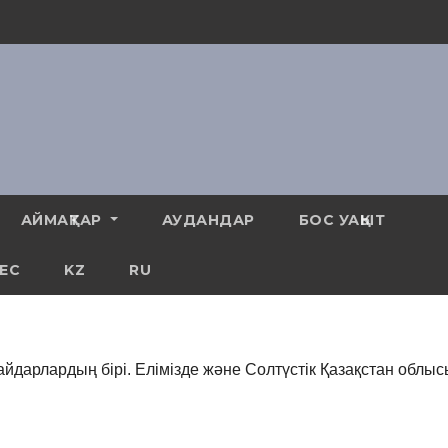
АЙМАҚТАР
АУДАНДАР
БОС УАҚЫТ
ЕС
KZ
RU
йдарлардың бірі. Елімізде және Солтүстік Қазақстан облы