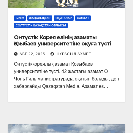
БІЛІМ
ЖАҢАЛЫҚТАР
ОҚИҒАЛАР
САЯХАТ
СОЛТҮСТІК ҚАЗАҚСТАН ОБЛЫСЫ
Онтүстік Корея елінің азаматы
Қозыбаев университетіне оқуға түсті
АВГ 22, 2025
НҰРАСЫЛ АХМЕТ
Онтүстіккореялық азамат Қозыбаев
университетіне түсті. 42 жастағы азамат О
Чонь Гиль манистратурада оқитын болады, деп
хабарлайды Qazaqstan Media. Азамат өз…