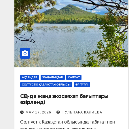
АУДАНДАР
ЖАҢАЛЫҚТАР
САЯХАТ
СОЛТҮСТІК ҚАЗАҚСТАН ОБЛЫСЫ
ӘР ТҮРЛІ
СҚО-да жаңа экосаяхат бағыттары
әзірленді
МАР 17, 2026
ГУЛЬНАРА ҚАЛИЕВА
Солтүстік Қазақстан облысында табиғат пен