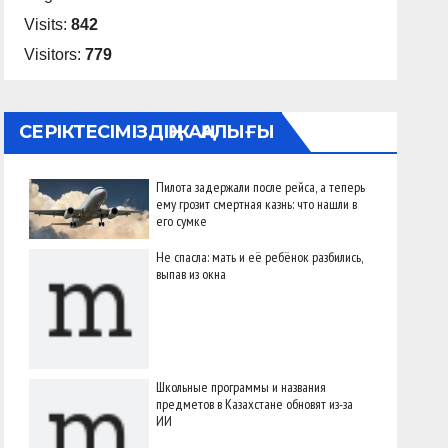
Visits:
842
Visitors:
779
СЕРІКТЕСІМІЗДІҢ ЖАҢАЛЫҒЫ
Пилота задержали после рейса, а теперь
ему грозит смертная казнь: что нашли в
его сумке
Не спасла: мать и её ребёнок разбились,
выпав из окна
Школьные программы и названия
предметов в Казахстане обновят из-за
ИИ