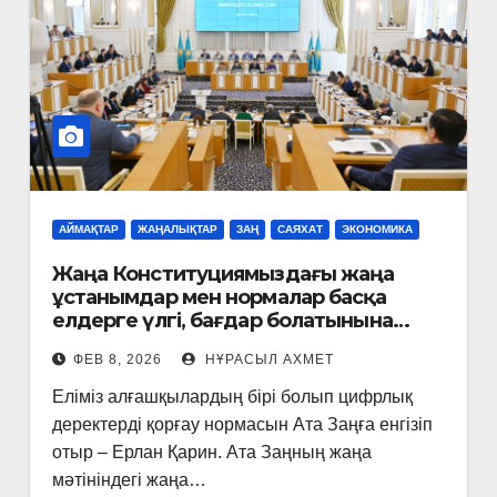
АЙМАҚТАР
ЖАҢАЛЫҚТАР
ЗАҢ
САЯХАТ
ЭКОНОМИКА
Жаңа Конституциямыздағы жаңа
ұстанымдар мен нормалар басқа
елдерге үлгі, бағдар болатынына
сенімді айта аламыз– Ерлан Қарин
ФЕВ 8, 2026
НҰРАСЫЛ АХМЕТ
Еліміз алғашқылардың бірі болып цифрлық
деректерді қорғау нормасын Ата Заңға енгізіп
отыр – Ерлан Қарин. Ата Заңның жаңа
мәтініндегі жаңа…