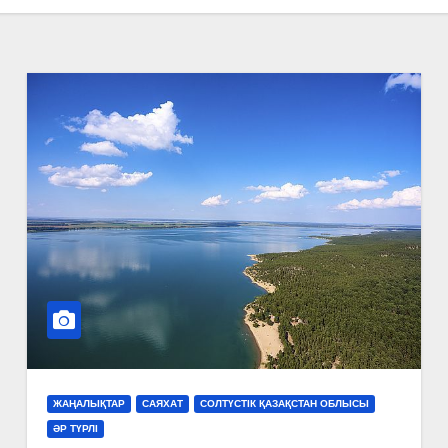
ЖАҢАЛЫҚТАР
САЯХАТ
СОЛТҮСТІК ҚАЗАҚСТАН ОБЛЫСЫ
ӘР ТҮРЛІ