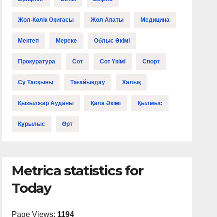
Жол-Көлік Оқиғасы
Жол Апаты
Медицина
Мектеп
Мереке
Облыс Әкімі
Прокуратура
Сот
Сот Үкімі
Спорт
Су Тасқыны
Тағайындау
Халық
Қызылжар Ауданы
Қала Әкімі
Қылмыс
Құрылыс
Өрт
Metrica statistics for
Today
Page Views:
1194