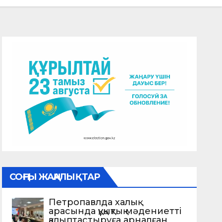
СОҢҒЫ ЖАҢАЛЫҚТАР
Петропавлда халық
арасында құқықтық мәдениетті
қалыптастыруға арналған