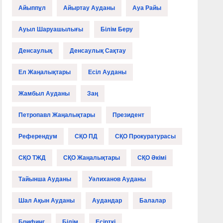
Айыппұл
Айыртау Ауданы
Ауа Райы
Ауыл Шаруашылығы
Білім Беру
Денсаулық
Денсаулық Сақтау
Ел Жаңалықтары
Есіл Ауданы
Жамбыл Ауданы
Заң
Петропавл Жаңалықтары
Президент
Референдум
СҚО ПД
СҚО Прокуратурасы
СҚО ТЖД
СҚО Жаңалықтары
СҚО Әкімі
Тайынша Ауданы
Уәлиханов Ауданы
Шал Ақын Ауданы
Аудандар
Балалар
Брифинг
Білім
Есірткі