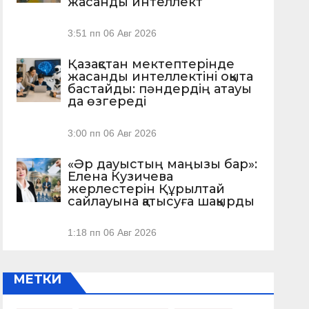
жасанды интеллект
3:51 пп
06 Авг 2026
Қазақстан мектептерінде
жасанды интеллектіні оқыта
бастайды: пәндердің атауы
да өзгереді
3:00 пп
06 Авг 2026
«Әр дауыстың маңызы бар»:
Елена Кузичева
жерлестерін Құрылтай
сайлауына қатысуға шақырды
1:18 пп
06 Авг 2026
МЕТКИ