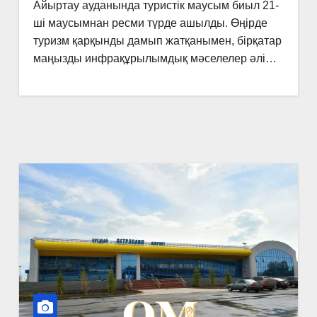
Айыртау ауданында туристік маусым биыл 21-
ші маусымнан ресми түрде ашылды. Өңірде
туризм қарқынды дамып жатқанымен, бірқатар
маңызды инфрақұрылымдық мәселелер әлі…