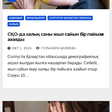
АУДАНДАР
ЖАҢАЛЫҚТАР
СОЛТҮСТІК ҚАЗАҚСТАН ОБЛЫСЫ
ХАЛЫҚ
СҚО-да халық саны жыл сайын бір пайызға
азаяды
ОКТ 1, 2024
ГУЛЬНАРА ҚАЛИЕВА
Солтүстік Қазақстан облысында демографиялық
ахуал жылдан жылға нашарлап барады. Себебі,
жыл сайын өңір халқы бір пайызға азайып отыр.
Соңғы 10…