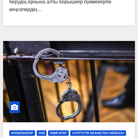
берудің орнына алты борышкер букмекерлік
кеңселердің…
ЖАҢАЛЫҚТАР
ЗАҢ
ОҚИҒАЛАР
СОЛТҮСТІК ҚАЗАҚСТАН ОБЛЫСЫ