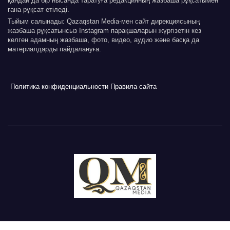
қандай да бір нысанда таратуға редакцияның жазбаша рұқсатымен
ғана рұқсат етіледі.
Тыйым салынады: Qazaqstan Media-мен сайт дирекциясының
жазбаша рұқсатынсыз Instagram парақшаларын жүргізетін кез
келген адамның жазбаша, фото, видео, аудио және басқа да
материалдарды пайдалануға.
Политика конфиденциальности
Правила сайта