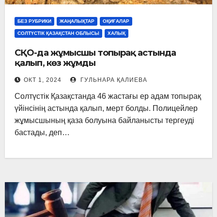
БЕЗ РУБРИКИ
ЖАҢАЛЫҚТАР
ОҚИҒАЛАР
СОЛТҮСТІК ҚАЗАҚСТАН ОБЛЫСЫ
ХАЛЫҚ
СҚО-да жұмысшы топырақ астында
қалып, көз жұмды
ОКТ 1, 2024
ГУЛЬНАРА ҚАЛИЕВА
Солтүстік Қазақстанда 46 жастағы ер адам топырақ
үйінсінің астында қалып, мерт болды. Полицейлер
жұмысшының қаза болуына байланысты тергеуді
бастады, деп…