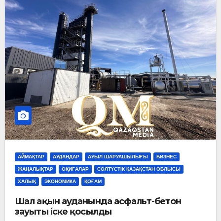
АЙМАҚТАР
АУДАНДАР
АУЫЛ ШАРУАШЫЛЫҒЫ
БИЗНЕС
ЖАҢАЛЫҚТАР
ОҚИҒАЛАР
СОЛТҮСТІК ҚАЗАҚСТАН ОБЛЫСЫ
ХАЛЫҚ
ЭКОНОМИКА
ҚОҒАМ
Шал ақын ауданында асфальт-бетон
зауыты іске қосылды