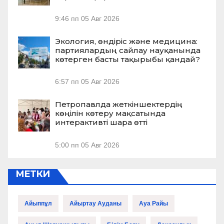
9:46 пп
05 Авг 2026
Экология, өндіріс және медицина:
партиялардың сайлау науқанында
көтерген басты тақырыбы қандай?
6:57 пп
05 Авг 2026
Петропавлда жеткіншектердің
көңілін көтеру мақсатында
интерактивті шара өтті
5:00 пп
05 Авг 2026
МЕТКИ
Айыппұл
Айыртау Ауданы
Ауа Райы