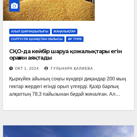
АУЫЛ ШАРУАШЫЛЫҒЫ
ЖАҢАЛЫҚТАР
СОЛТҮСТІК ҚАЗАҚСТАН ОБЛЫСЫ
ӘР ТҮРЛІ
СҚО-да кейбір шаруа қожалықтары егін
орағын аяқтады
ОКТ 1, 2024
ГУЛЬНАРА ҚАЛИЕВА
Қыркүйек айының соңғы күндері диқандар 200 мың
гектар жердегі егінді орып үлгерді. Қазір барлық
алқаптың 78,3 пайызынан бидай жиналған. Ал…