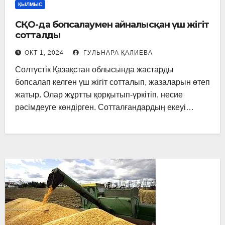
ҚЫЛМЫС
СҚО-да бопсалаумен айналысқан үш жігіт
сотталды
ОКТ 1, 2024
ГУЛЬНАРА ҚАЛИЕВА
Солтүстік Қазақстан облысында жастарды
бопсалап келген үш жігіт сотталып, жазаларын өтеп
жатыр. Олар жұртты қорқытып-үркітіп, несие
рәсімдеуге көндірген. Сотталғандардың екеуі…