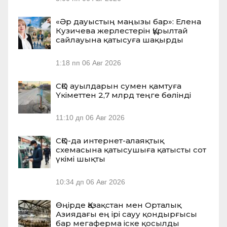
«Әр дауыстың маңызы бар»: Елена
Кузичева жерлестерін Құрылтай
сайлауына қатысуға шақырды
1:18 пп
06 Авг 2026
СҚО ауылдарын сумен қамтуға
Үкіметтен 2,7 млрд теңге бөлінді
11:10 дп
06 Авг 2026
СҚО-да интернет-алаяқтық
схемасына қатысушыға қатысты сот
үкімі шықты
10:34 дп
06 Авг 2026
Өңірде Қазақстан мен Орталық
Азиядағы ең ірі сауу қондырғысы
бар мегаферма іске қосылды