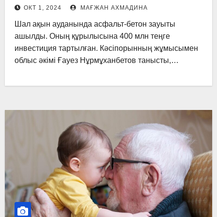
ОКТ 1, 2024
МАҒЖАН АХМАДИНА
Шал ақын ауданында асфальт-бетон зауыты
ашылды. Оның құрылысына 400 млн теңге
инвестиция тартылған. Кәсіпорынның жұмысымен
облыс әкімі Ғауез Нұрмұханбетов танысты,…