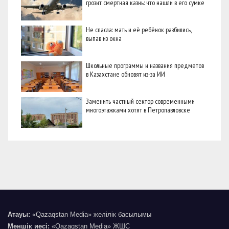
грозит смертная казнь: что нашли в его сумке
Не спасла: мать и её ребёнок разбились,
выпав из окна
Школьные программы и названия предметов
в Казахстане обновят из-за ИИ
Заменить частный сектор современными
многоэтажками хотят в Петропавловске
Атауы:
«Qazaqstan Media» желілік басылымы
Меншік иесі:
«Qazaqstan Media» ЖШС