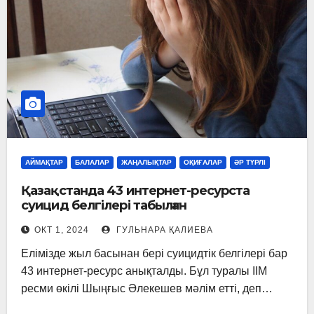
АЙМАҚТАР
БАЛАЛАР
ЖАҢАЛЫҚТАР
ОҚИҒАЛАР
ӘР ТҮРЛІ
Қазақстанда 43 интернет-ресурста
суицид белгілері табылған
ОКТ 1, 2024
ГУЛЬНАРА ҚАЛИЕВА
Елімізде жыл басынан бері суицидтік белгілері бар
43 интернет-ресурс анықталды. Бұл туралы ІІМ
ресми өкілі Шыңғыс Әлекешев мәлім етті, деп…