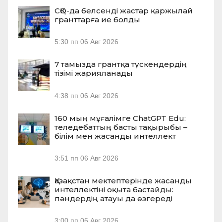
СҚО-да белсенді жастар қаржылай
гранттарға ие болды
5:30 пп
06 Авг 2026
7 тамызда грантқа түскендердің
тізімі жарияланады
4:38 пп
06 Авг 2026
160 мың мұғалімге ChatGPT Edu:
теледебаттың басты тақырыбы –
білім мен жасанды интеллект
3:51 пп
06 Авг 2026
Қазақстан мектептерінде жасанды
интеллектіні оқыта бастайды:
пәндердің атауы да өзгереді
3:00 пп
06 Авг 2026