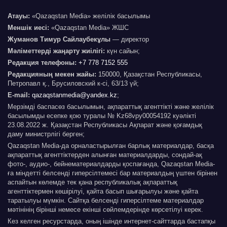
Атауы:
«Qazaqstan Media» желілік басылымы
Меншік иесі:
«Qazaqstan Media» ЖШС
Жуманов Тимур Сайлаубекұлы
— директор
Мәліметтерді жаңарту жиілігі:
күн сайын;
Редакция телефоны:
+7 778 7152 555
Редакцияның мекен жайы:
150000, Қазақстан Республикасы,
Петропавл қ., Брусиловский к-сі, 63/13 үй;
E-mail:
qazaqstanmedia@yandex.kz
;
Мерзімді баспасөз басылымын, ақпараттық агенттікті және желілік
басылымды есепке қою туралы № Kz68vpy00054192 куәлікті
23.08.2022 ж. Қазақстан Республикасы Ақпарат және қоғамдық
даму министрлігі берген;
Qazaqstan Media-да орналастырылған барлық материалдар, басқа
ақпараттық агенттіктерден алынған материалдарды, сондай-ақ
фото-, аудио-, бейнематериалдарды қоспағанда, Qazaqstan Media-
ға міндетті белсенді гиперсілтемесі бар материалдың үштен бірінен
аспайтын көлемде тек қана республикалық ақпараттық
агенттіктермен көшірілуі, қайта басып шығарылуы және қайта
таратылуы мүмкін. Сайтқа белсенді гиперсілтеме материалдар
мәтінінің бірінші немесе екінші сөйлемдерінде көрсетілуі керек.
Кез келген ресурстарда, оның ішінде интернет-сайттарда бастапқы