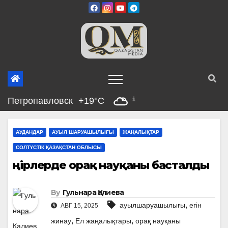
Skip
to
content
Петропавловск
+19°C
АУДАНДАР
АУЫЛ ШАРУАШЫЛЫҒЫ
ЖАҢАЛЫҚТАР
СОЛТҮСТІК ҚАЗАҚСТАН ОБЛЫСЫ
Өңірлерде орақ науқаны басталды
By
Гульнара Қалиева
,
ауылшаруашылығы
егін
АВГ 15, 2025
,
,
жинау
Ел жаңалықтары
орақ науқаны