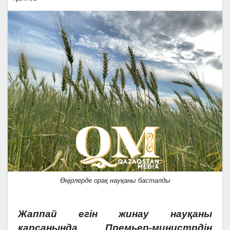
Өңірлерде орақ науқаны басталды
Жаппай егін жинау науқаны
қарсаңында Премьер-министрдің