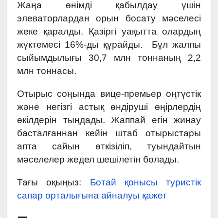
Жаңа өнімді қабылдау үшін
элеваторлардан орын босату мәселесі
жеке қаралды. Қазіргі уақытта олардың
жүктемесі 16%-ды құрайды. Бұл жалпы
сыйымдылығы 30,7 млн тоннаның 2,2
млн тоннасы.
Отырыс соңында вице-премьер оңтүстік
және негізгі астық өндіруші өңірлердің
өкілдерін тыңдады. Жаппай егін жинау
басталғаннан кейін штаб отырыстары
апта сайын өткізіліп, туындайтын
мәселелер жедел шешілетін болады.
Тағы оқыңыз:
Ботай қонысы туристік
сапар орталығына айналуы қажет