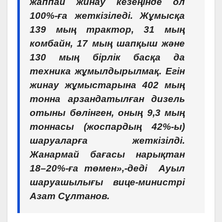
жаппай жинау кезеңінде ол
100%-ға жеткізіледі. Жұмысқа
139 мың трактор, 31 мың
комбайн, 17 мың шапқыш және
130 мың бірлік басқа да
техника жұмылдырылмақ. Егін
жинау жұмыстарына 402 мың
тонна арзандатылған дизель
отыны бөлінген, оның 9,3 мың
тоннасы (жоспардың 42%-ы)
шаруаларға жеткізілді.
Жанармай бағасы нарықтан
18–20%-ға төмен»,-деді Ауыл
шаруашылығы вице-министрі
Азат Сұлтанов.