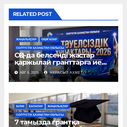
RELATED POST
ЖАҢАЛЫҚТАР
ОҚИҒАЛАР
СОЛТҮСТІК ҚАЗАҚСТАН ОБЛЫСЫ
СҚО-да белсенді жастар
қаржылай гранттарға ие
болды
АВГ 6, 2026
НҰРАСЫЛ АХМЕТ
БІЛІМ
БАЛАЛАР
ЖАҢАЛЫҚТАР
СОЛТҮСТІК ҚАЗАҚСТАН ОБЛЫСЫ
7 тамызда грантқа