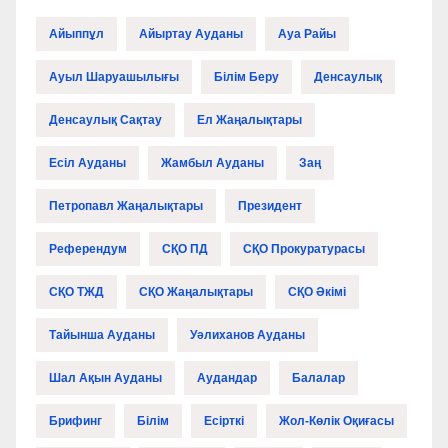
Айыппұл
Айыртау Ауданы
Ауа Райы
Ауыл Шаруашылығы
Білім Беру
Денсаулық
Денсаулық Сақтау
Ел Жаңалықтары
Есіл Ауданы
Жамбыл Ауданы
Заң
Петропавл Жаңалықтары
Президент
Референдум
СҚО ПД
СҚО Прокуратурасы
СҚО ТЖД
СҚО Жаңалықтары
СҚО Әкімі
Тайынша Ауданы
Уәлиханов Ауданы
Шал Ақын Ауданы
Аудандар
Балалар
Брифинг
Білім
Есірткі
Жол-Көлік Оқиғасы