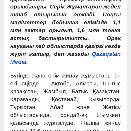
орынбасары Серік Жұманғарин жедел
штаб отырысын өткізді. Соңғы
мәліметтер бойынша елімізде 1,1
млн гектар орылып, 1,6 млн тонна
астық бастырылыпты. Орақ
науқаны кей облыстарда қазіргі кезде
жүріп жатыр, деп жазады
Qazaqstan
Media.
Бүгінде жаңа өнім жинау жұмыстары он
екі өңірде – Ақтөбе, Алматы, Шығыс
Қазақстан, Жамбыл, Батыс Қазақстан,
Қарағанды, Қостанай, Қызылорда,
Түркістан, Абай және Жетісу
облыстарында, сондай-ақ Шымкент
қаласында жүргізілуде. Жалпы жинау
алаңы 23,6 млн гектарды құрайды, оның