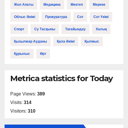
Жол Апаты
Медицина
Мектеп
Мереке
Облыс Әкімі
Прокуратура
Сот
Сот Үкімі
Спорт
Су Тасқыны
Тағайындау
Халық
Қызылжар Ауданы
Қала Әкімі
Қылмыс
Құрылыс
Өрт
Metrica statistics for Today
Page Views:
389
Visits:
314
Visitors:
310