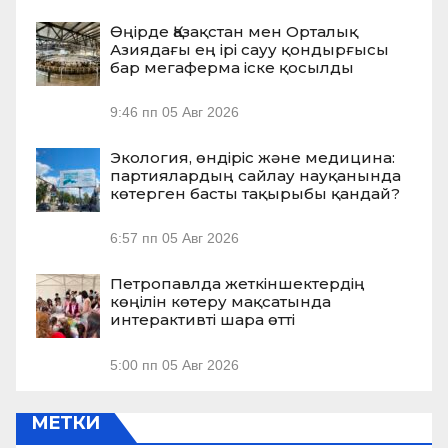
Өңірде Қазақстан мен Орталық
Азиядағы ең ірі сауу қондырғысы
бар мегаферма іске қосылды
9:46 пп
05 Авг 2026
Экология, өндіріс және медицина:
партиялардың сайлау науқанында
көтерген басты тақырыбы қандай?
6:57 пп
05 Авг 2026
Петропавлда жеткіншектердің
көңілін көтеру мақсатында
интерактивті шара өтті
5:00 пп
05 Авг 2026
МЕТКИ