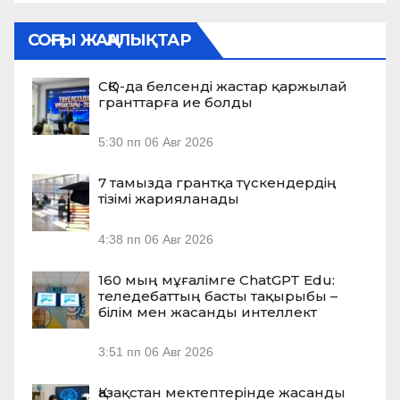
СОҢҒЫ ЖАҢАЛЫҚТАР
СҚО-да белсенді жастар қаржылай
гранттарға ие болды
5:30 пп
06 Авг 2026
7 тамызда грантқа түскендердің
тізімі жарияланады
4:38 пп
06 Авг 2026
160 мың мұғалімге ChatGPT Edu:
теледебаттың басты тақырыбы –
білім мен жасанды интеллект
3:51 пп
06 Авг 2026
Қазақстан мектептерінде жасанды