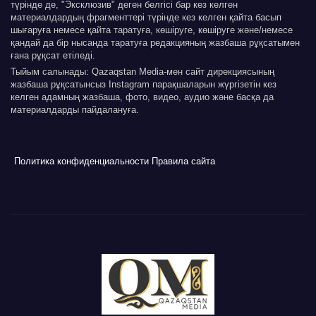
түрінде де, "Эксклюзив" деген белгісі бар кез келген
материалдардың фрагменттері түрінде кез келген қайта басып
шығаруға немесе қайта таратуға, көшіруге, көшіруге және/немесе
қандай да бір нысанда таратуға редакцияның жазбаша рұқсатымен
ғана рұқсат етіледі.
Тыйым салынады: Qazaqstan Media-мен сайт дирекциясының
жазбаша рұқсатынсыз Instagram парақшаларын жүргізетін кез
келген адамның жазбаша, фото, видео, аудио және басқа да
материалдарды пайдалануға.
Политика конфиденциальности
Правила сайта