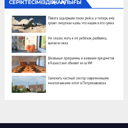
СЕРІКТЕСІМІЗДІҢ ЖАҢАЛЫҒЫ
Пилота задержали после рейса, а теперь ему
грозит смертная казнь: что нашли в его сумке
Не спасла: мать и её ребёнок разбились,
выпав из окна
Школьные программы и названия предметов
в Казахстане обновят из-за ИИ
Заменить частный сектор современными
многоэтажками хотят в Петропавловске