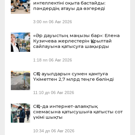
интеллектіні оқыта бастайды:
пәндердің атауы да өзгереді
3:00 пп
06 Авг 2026
«Әр дауыстың маңызы бар»: Елена
Кузичева жерлестерін Құрылтай
сайлауына қатысуға шақырды
1:18 пп
06 Авг 2026
СҚО ауылдарын сумен қамтуға
Үкіметтен 2,7 млрд теңге бөлінді
11:10 дп
06 Авг 2026
СҚО-да интернет-алаяқтық
схемасына қатысушыға қатысты сот
үкімі шықты
10:34 дп
06 Авг 2026