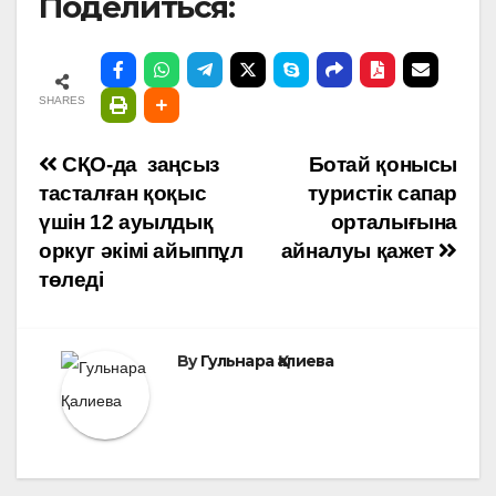
Поделиться:
SHARES
Навигация
СҚО-да заңсыз
Ботай қонысы
тасталған қоқыс
туристік сапар
по
үшін 12 ауылдық
орталығына
оркуг әкімі айыппұл
айналуы қажет
записям
төледі
By
Гульнара Қалиева