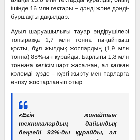
ішінде 16 млн гектары – дәнді және дәнді-
бұршақты дақылдар.
Ауыл шаруашылығы тауар өндірушілері
топыраққа 1,7 млн тонна тыңайтқыш
қосты, бұл жылдық жоспардың (1,9 млн
тонна) 88%-ын құрайды. Барлығы 1,8 млн
тоннаға келісімшарт жасалған, ал қалған
көлемді күзде – күзгі жырту мен парларға
енгізу жоспарланып отыр
«Егін жинайтын
техникалардың дайындық
деңгейі 93%-ды құрайды, ал