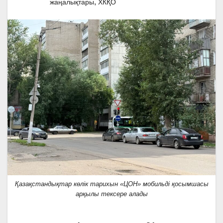
,
жаңалықтары
ХКҚО
Қазақстандықтар көлік тарихын «ЦОН» мобильді қосымшасы
арқылы тексере алады