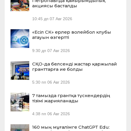
Петропавлда қайырымдылық
акциясы басталды
10:45 дп
07 Авг 2026
«Есіл СК» ерлер волейбол клубы
атауын өзгертті
9:30 дп
07 Авг 2026
СҚО-да белсенді жастар қаржылай
гранттарға ие болды
5:30 пп
06 Авг 2026
7 тамызда грантқа түскендердің
тізімі жарияланады
4:38 пп
06 Авг 2026
160 мың мұғалімге ChatGPT Edu: