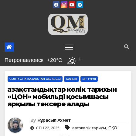
Skip
to
content
Петропавловск
+20°C
СОЛТҮСТІК ҚАЗАҚСТАН ОБЛЫСЫ
ХАЛЫҚ
ӘР ТҮРЛІ
Қазақстандықтар көлік тарихын
«ЦОН» мобильді қосымшасы
арқылы тексере алады
By
Нұрасыл Ахмет
,
автокөлік тарихы
СҚО
СЕН 22, 2025