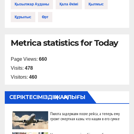
Қызылжар Ауданы
Қала Әкімі
Қылмыс
Құрылыс
Өрт
Metrica statistics for Today
Page Views:
660
Visits:
478
Visitors:
460
СЕРІКТЕСІМІЗДІҢ ЖАҢАЛЫҒЫ
Пилота задержали после рейса, а теперь ему
грозит смертная казнь: что нашли в его сумке