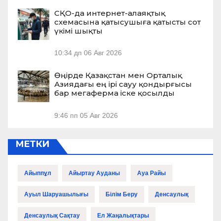
СҚО-да интернет-алаяқтық
схемасына қатысушыға қатысты сот
үкімі шықты
10:34 дп
06 Авг 2026
Өңірде Қазақстан мен Орталық
Азиядағы ең ірі сауу қондырғысы
бар мегаферма іске қосылды
9:46 пп
05 Авг 2026
МЕТКИ
Айыппұл
Айыртау Ауданы
Ауа Райы
Ауыл Шаруашылығы
Білім Беру
Денсаулық
Денсаулық Сақтау
Ел Жаңалықтары