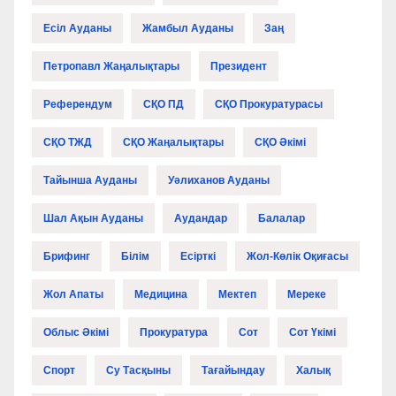
Есіл Ауданы
Жамбыл Ауданы
Заң
Петропавл Жаңалықтары
Президент
Референдум
СҚО ПД
СҚО Прокуратурасы
СҚО ТЖД
СҚО Жаңалықтары
СҚО Әкімі
Тайынша Ауданы
Уәлиханов Ауданы
Шал Ақын Ауданы
Аудандар
Балалар
Брифинг
Білім
Есірткі
Жол-Көлік Оқиғасы
Жол Апаты
Медицина
Мектеп
Мереке
Облыс Әкімі
Прокуратура
Сот
Сот Үкімі
Спорт
Су Тасқыны
Тағайындау
Халық