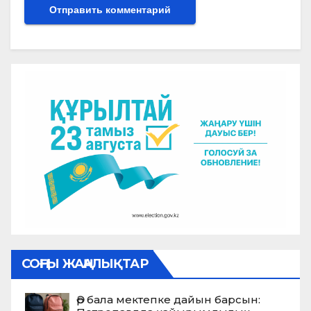
СОҢҒЫ ЖАҢАЛЫҚТАР
Әр бала мектепке дайын барсын: