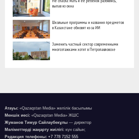
Не спасла: мать и её ребёнок разбились,
выпав из окна
Школьные программы и названия предметов
в Казахстане обновят из-за ИИ
Заменить частный сектор современными
многоэтажками хотят в Петропавловске
Атауы:
«Qazaqstan Media» желілік басылымы
Меншік иесі:
«Qazaqstan Media» ЖШС
Жуманов Тимур Сайлаубекұлы
— директор
Мәліметтерді жаңарту жиілігі:
күн сайын;
Редакция телефоны:
+7 778 7152 555