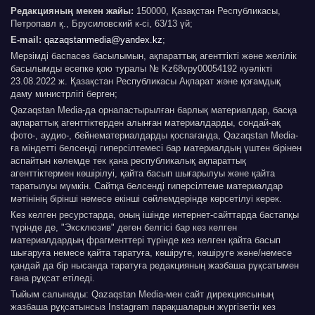
Редакцияның мекен жайы:
150000, Қазақстан Республикасы,
Петропавл қ., Брусиловский к-сі, 63/13 үй;
E-mail:
qazaqstanmedia@yandex.kz
;
Мерзімді баспасөз басылымын, ақпараттық агенттікті және желілік
басылымды есепке қою туралы № Kz68vpy00054192 куәлікті
23.08.2022 ж. Қазақстан Республикасы Ақпарат және қоғамдық
даму министрлігі берген;
Qazaqstan Media-да орналастырылған барлық материалдар, басқа
ақпараттық агенттіктерден алынған материалдарды, сондай-ақ
фото-, аудио-, бейнематериалдарды қоспағанда, Qazaqstan Media-
ға міндетті белсенді гиперсілтемесі бар материалдың үштен бірінен
аспайтын көлемде тек қана республикалық ақпараттық
агенттіктермен көшірілуі, қайта басып шығарылуы және қайта
таратылуы мүмкін. Сайтқа белсенді гиперсілтеме материалдар
мәтінінің бірінші немесе екінші сөйлемдерінде көрсетілуі керек.
Кез келген ресурстарда, оның ішінде интернет-сайттарда бастапқы
түрінде де, "Эксклюзив" деген белгісі бар кез келген
материалдардың фрагменттері түрінде кез келген қайта басып
шығаруға немесе қайта таратуға, көшіруге, көшіруге және/немесе
қандай да бір нысанда таратуға редакцияның жазбаша рұқсатымен
ғана рұқсат етіледі.
Тыйым салынады: Qazaqstan Media-мен сайт дирекциясының
жазбаша рұқсатынсыз Instagram парақшаларын жүргізетін кез