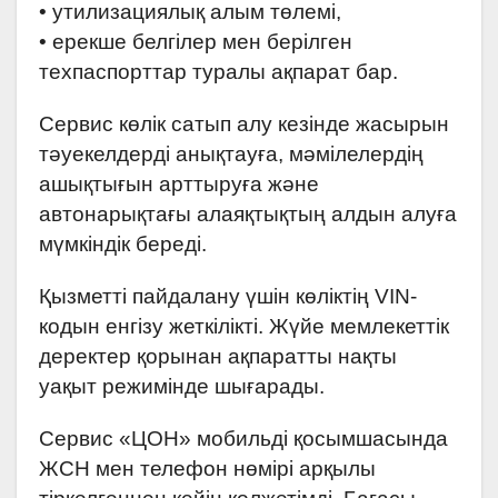
• утилизациялық алым төлемі,
• ерекше белгілер мен берілген
техпаспорттар туралы ақпарат бар.
Сервис көлік сатып алу кезінде жасырын
тәуекелдерді анықтауға, мәмілелердің
ашықтығын арттыруға және
автонарықтағы алаяқтықтың алдын алуға
мүмкіндік береді.
Қызметті пайдалану үшін көліктің VIN-
кодын енгізу жеткілікті. Жүйе мемлекеттік
деректер қорынан ақпаратты нақты
уақыт режимінде шығарады.
Сервис «ЦОН» мобильді қосымшасында
ЖСН мен телефон нөмірі арқылы