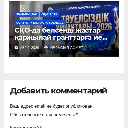
ЖАҢАЛЫҚТАР
ОҚИҒАЛАР
СОЛТҮСТІК ҚАЗАҚСТАН ОБЛЫСЫ
СҚО-да белсенді жастар
қаржылай гранттарға ие
болды
АВГ 6, 2026
НҰРАСЫЛ АХМЕТ
Добавить комментарий
Ваш адрес email не будет опубликован.
Обязательные поля помечены
*
Комментарий
*