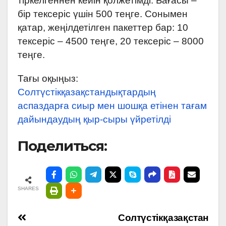
тіркелгеннен кейін қолжетімді. Бағасы –
бір тексеріс үшін 500 теңге. Сонымен
қатар, жеңілдетілген пакеттер бар: 10
тексеріс – 4500 теңге, 20 тексеріс – 8000
теңге.
Тағы оқыңыз:
Солтүстікқазақстандықтардың
аспаздарға сиыр мен шошқа етінен тағам
дайындаудың қыр-сыры үйретілді
Поделиться:
SHARES
Навигация
Солтүстікқазақстан