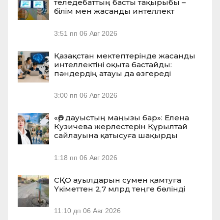
теледебаттың басты тақырыбы –
білім мен жасанды интеллект
3:51 пп
06 Авг 2026
Қазақстан мектептерінде жасанды
интеллектіні оқыта бастайды:
пәндердің атауы да өзгереді
3:00 пп
06 Авг 2026
«Әр дауыстың маңызы бар»: Елена
Кузичева жерлестерін Құрылтай
сайлауына қатысуға шақырды
1:18 пп
06 Авг 2026
СҚО ауылдарын сумен қамтуға
Үкіметтен 2,7 млрд теңге бөлінді
11:10 дп
06 Авг 2026