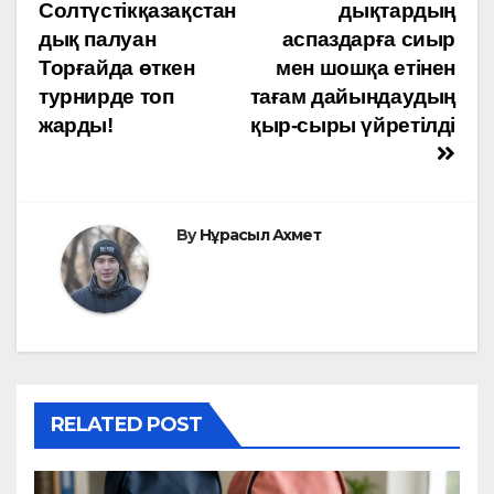
Солтүстікқазақстан
дықтардың
по
дық палуан
аспаздарға сиыр
Торғайда өткен
мен шошқа етінен
записям
турнирде топ
тағам дайындаудың
жарды!
қыр-сыры үйретілді
By
Нұрасыл Ахмет
RELATED POST