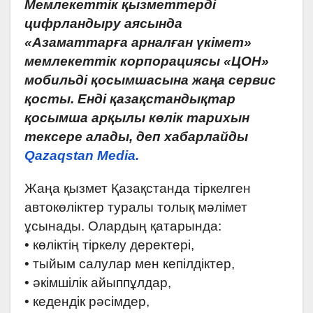
Мемлекеттік қызметтерді
цифрландыру аясында
«Азаматтарға арналған үкімет»
мемлекеттік корпорациясы «ЦОН»
мобильді қосымшасына жаңа сервис
қосты. Енді қазақстандықтар
қосымша арқылы көлік тарихын
тексере алады, деп хабарлайды
Qazaqstan Media.
Жаңа қызмет Қазақстанда тіркелген
автокөліктер туралы толық мәлімет
ұсынады. Олардың қатарында:
• көліктің тіркелу деректері,
• тыйым салулар мен кепілдіктер,
• әкімшілік айыппұлдар,
• кедендік рәсімдер,