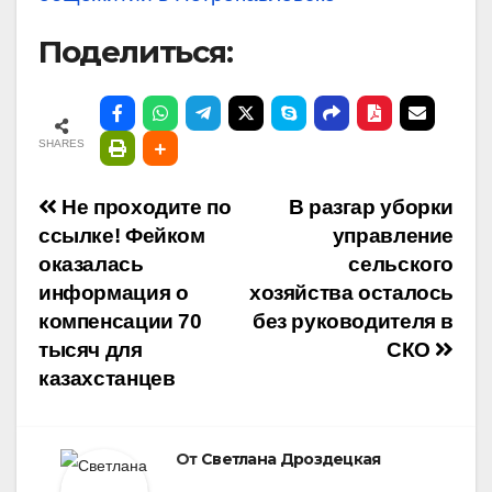
Поделиться:
SHARES
Навигация
Не проходите по
В разгар уборки
ссылке! Фейком
управление
по
оказалась
сельского
информация о
хозяйства осталось
записям
компенсации 70
без руководителя в
тысяч для
СКО
казахстанцев
От
Светлана Дроздецкая