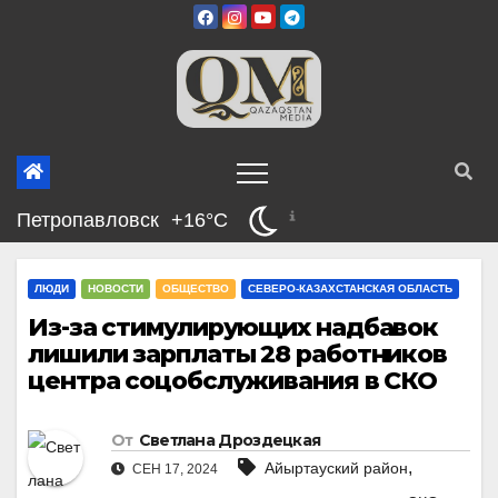
Перейти
к
содержимому
Петропавловск
+16°C
ЛЮДИ
НОВОСТИ
ОБЩЕСТВО
СЕВЕРО-КАЗАХСТАНСКАЯ ОБЛАСТЬ
Из-за стимулирующих надбавок
лишили зарплаты 28 работников
центра соцобслуживания в СКО
От
Светлана Дроздецкая
,
Айыртауский район
СЕН 17, 2024