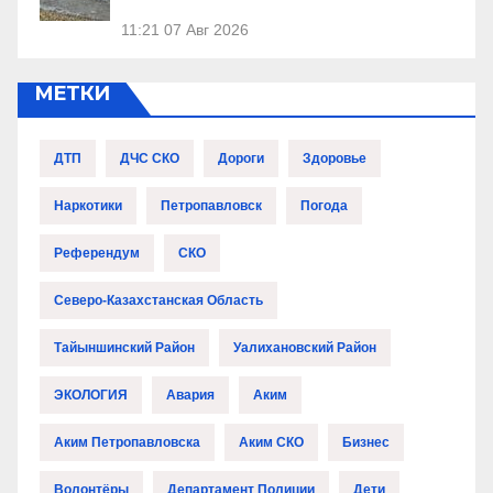
11:21
07 Авг 2026
МЕТКИ
ДТП
ДЧС СКО
Дороги
Здоровье
Наркотики
Петропавловск
Погода
Референдум
СКО
Северо-Казахстанская Область
Тайыншинский Район
Уалихановский Район
ЭКОЛОГИЯ
Авария
Аким
Аким Петропавловска
Аким СКО
Бизнес
Волонтёры
Департамент Полиции
Дети