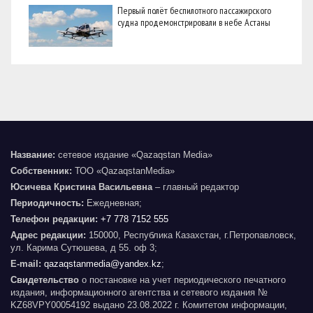
Первый полёт беспилотного пассажирского
судна продемонстрировали в небе Астаны
Название:
сетевое издание «Qazaqstan Media»
Собственник:
ТОО «QazaqstanMedia»
Юсичева Кристина Васильевна
– главный редактор
Периодичность:
Ежедневная;
Телефон редакции:
+7 778 7152 555
Адрес редакции:
150000, Республика Казахстан, г.Петропавловск,
ул. Карима Сутюшева, д 55. оф 3;
E-mail:
qazaqstanmedia@yandex.kz
;
Свидетельство
о постановке на учет периодического печатного
издания, информационного агентства и сетевого издания №
KZ68VPY00054192 выдано 23.08.2022 г. Комитетом информации,