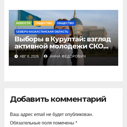
Петропавловске
НОВОСТИ
ОБЩЕСТВО
ОБЩЕСТВО
СЕВЕРО-КАЗАХСТАНСКАЯ ОБЛАСТЬ
Выборы в Курултай: взгляд
активной молодежи СКО
на будущее страны
АВГ 6, 2026
АННА ФЕДОРОВИЧ
Добавить комментарий
Ваш адрес email не будет опубликован.
Обязательные поля помечены
*