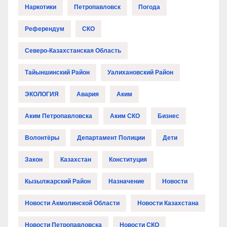
Наркотики
Петропавловск
Погода
Референдум
СКО
Северо-Казахстанская Область
Тайыншинский Район
Уалихановский Район
ЭКОЛОГИЯ
Авария
Аким
Аким Петропавловска
Аким СКО
Бизнес
Волонтёры
Департамент Полиции
Дети
Закон
Казахстан
Конституция
Кызылжарский Район
Назначение
Новости
Новости Акмолинской Области
Новости Казахстана
Новости Петропавловска
Новости СКО