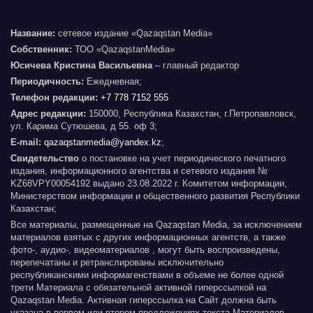
Название:
сетевое издание «Qazaqstan Media»
Собственник:
ТОО «QazaqstanMedia»
Юсичева Кристина Васильевна
– главный редактор
Периодичность:
Ежедневная;
Телефон редакции:
+7 778 7152 555
Адрес редакции:
150000, Республика Казахстан, г.Петропавловск,
ул. Карима Сутюшева, д 55. оф 3;
E-mail:
qazaqstanmedia@yandex.kz
;
Свидетельство
о постановке на учет периодического печатного
издания, информационного агентства и сетевого издания №
KZ68VPY00054192 выдано 23.08.2022 г. Комитетом информации,
Министерством информации и общественного развития Республики
Казахстан;
Все материалы, размещенные на Qazaqstan Media, за исключением
материалов взятых с других информационных агентств, а также
фото-, аудио-, видеоматериалов , могут быть воспроизведены,
перепечатаны и ретранслированы исключительно
республиканскими информагенствами в объеме не более одной
трети Материала с обязательной активной гиперссылкой на
Qazaqstan Media. Активная гиперссылка на Сайт должна быть
указана в первом или втором предложениях текста Материалов.