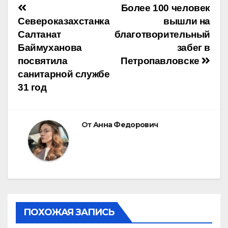
Навигация
Более 100 человек
Североказахстанка
вышли на
по
Салтанат
благотворительный
Баймуханова
забег в
записям
посвятила
Петропавловске
санитарной службе
31 год
От
Анна Федорович
ПОХОЖАЯ ЗАПИСЬ