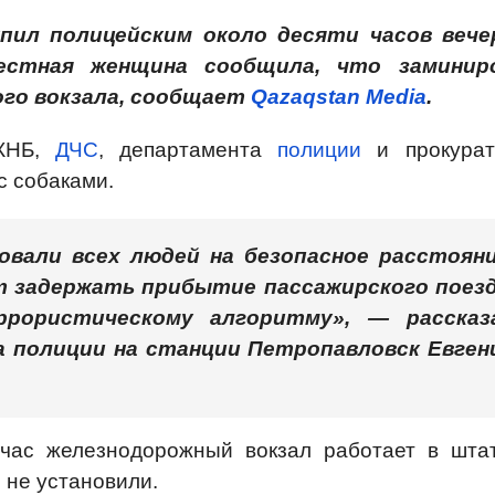
пил полицейским около десяти часов вече
вестная женщина сообщила, что заминир
ого вокзала, сообщает
Qazaqstan Media
.
ДКНБ,
ДЧС
, департамента
полиции
и прокурат
с собаками.
ровали всех людей на безопасное расстояни
т задержать прибытие пассажирского поезд
рористическому алгоритму», — рассказ
а полиции на станции Петропавловск Евген
час железнодорожный вокзал работает в шта
 не установили.