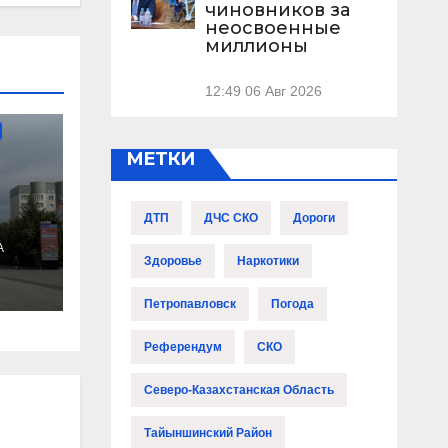
чиновников за
неосвоенные
миллионы
12:49
06 Авг 2026
МЕТКИ
ДТП
ДЧС СКО
Дороги
А
Здоровье
Наркотики
е
Петропавловск
Погода
Референдум
СКО
Северо-Казахстанская Область
Тайыншинский Район