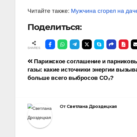
Читайте также:
Мужчина сгорел на дач
Поделиться:
SHARES
Навигация
Парижское соглашение и парников
газы: какие источники энергии вызыв
по
больше всего выбросов CO₂?
записям
От
Светлана Дроздецкая