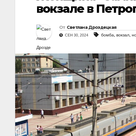
вокзале в Петро
От
Светлана Дроздецкая
,
,
бомба
вокзал
н
СЕН 30, 2024