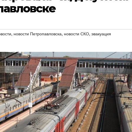
павловске
,
,
,
овости
новости Петропавловска
новости СКО
эвакуация