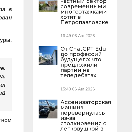
частный сектор
современными
ра в
многоэтажками
хотят в
ован
Петропавловске
16:49
06 Авг 2026
уры.
От ChatGPT Edu
до профессий
будущего: что
предложили
е.
партии на
теледебатах
а.
ал
15:40
06 Авг 2026
ий
Ассенизаторская
машина
перевернулась
из-за
тном
столкновения с
легковушкой в