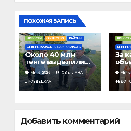
ПОХОЖАЯ ЗАПИСЬ
НОВОСТИ
ОБЩЕСТВО
РАЙОНЫ
НОВОСТ
СЕВЕРО-КАЗАХСТАНСКАЯ ОБЛАСТЬ
СЕВЕРО-
Около 40 млн
За 
тенге выделили
объ
на модернизацию
в С
АВГ 6, 2026
СВЕТЛАНА
АВГ 6
котельных в
стр
городе Тайынше
ДРОЗДЕЦКАЯ
ФЕДОР
Добавить комментарий