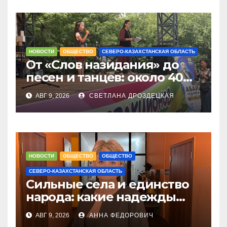
НОВОСТИ
ОБЩЕСТВО
СЕВЕРО-КАЗАХСТАНСКАЯ ОБЛАСТЬ
От «Слов назидания» до
песен и танцев: около 40
юных чтецов собрались на
АВГ 9, 2026
СВЕТЛАНА ДРОЗДЕЦКАЯ
Абай оқулары в
Петропавловске
НОВОСТИ
ОБЩЕСТВО
ОБЩЕСТВО
СЕВЕРО-КАЗАХСТАНСКАЯ ОБЛАСТЬ
Сильные села и единство
народа: какие надежды
связывают с новым
АВГ 9, 2026
АННА ФЕДОРОВИЧ
Курултаем жители СКО