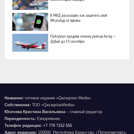
В МВД рассказали, как защитить свой
WhatsApp от взлома
FlyArystan продлил отмену рейсов Актау —
Дубай до 15 сентября
Название:
сетевое издание «Qazaqstan Media»
Собственник:
ТОО «QazaqstanMedia»
Юсичева Кристина Васильевна
– главный редактор
Периодичность:
Ежедневная;
Телефон редакции:
+7 778 7152 555
Адрес редакции:
150000, Республика Казахстан, г.Петропавловск,