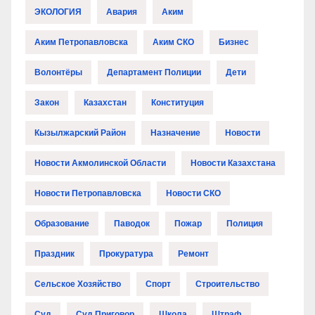
ЭКОЛОГИЯ
Авария
Аким
Аким Петропавловска
Аким СКО
Бизнес
Волонтёры
Департамент Полиции
Дети
Закон
Казахстан
Конституция
Кызылжарский Район
Назначение
Новости
Новости Акмолинской Области
Новости Казахстана
Новости Петропавловска
Новости СКО
Образование
Паводок
Пожар
Полиция
Праздник
Прокуратура
Ремонт
Сельское Хозяйство
Спорт
Строительство
Суд
Суд Приговор
Школа
Штраф