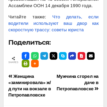
Ассамблеи ООН 14 декабря 1990 года.
Читайте также:
Что делать, если
водители используют ваш двор как
скоростную трассу: советы юриста
Поделиться:
SHARES
Навигация
Женщина
Мужчина сгорел на
«заминировала» ж/
даче в
по
д пути на вокзале в
Петропавловске
Петропавловске
записям