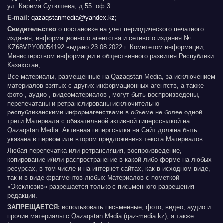
ул. Карима Сутюшева, д 55. оф 3;
E-mail:
qazaqstanmedia@yandex.kz
;
Свидетельство
о постановке на учет периодического печатного
издания, информационного агентства и сетевого издания №
KZ68VPY00054192 выдано 23.08.2022 г. Комитетом информации,
Министерством информации и общественного развития Республики
Казахстан;
Все материалы, размещенные на Qazaqstan Media, за исключением
материалов взятых с других информационных агентств, а также
фото-, аудио-, видеоматериалов , могут быть воспроизведены,
перепечатаны и ретранслированы исключительно
республиканскими информагенствами в объеме не более одной
трети Материала с обязательной активной гиперссылкой на
Qazaqstan Media. Активная гиперссылка на Сайт должна быть
указана в первом или втором предложениях текста Материалов.
Любая перепечатка или ретрансляция, воспроизведение,
копирование и/или распространение в какой-либо форме на любых
ресурсах, в том числе и на интернет-сайтах, как в исходном виде,
так и в виде фрагментов любых Материалов с пометкой
«Эксклюзив» разрешается только с письменного разрешения
редакции.
ЗАПРЕЩАЕТСЯ:
использовать письменные, фото, видео, аудио и
прочие материалы с Qazaqstan Media (qaz-media.kz), а также