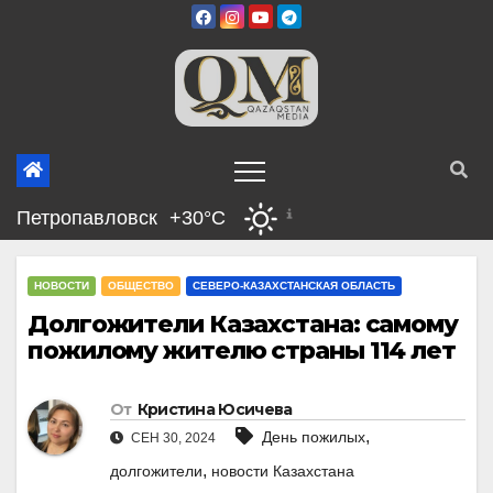
Перейти
к
содержимому
Петропавловск
+30°C
НОВОСТИ
ОБЩЕСТВО
СЕВЕРО-КАЗАХСТАНСКАЯ ОБЛАСТЬ
Долгожители Казахстана: самому
пожилому жителю страны 114 лет
От
Кристина Юсичева
,
День пожилых
СЕН 30, 2024
,
долгожители
новости Казахстана