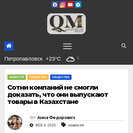
Перейти
к
содержимому
Петропавловск
+23°C
НОВОСТИ
ОБЩЕСТВО
ОБЩЕСТВО
Сотни компаний не смогли
доказать, что они выпускают
товары в Казахстане
От
Анна Федорович
новости
ФЕВ 4, 2026