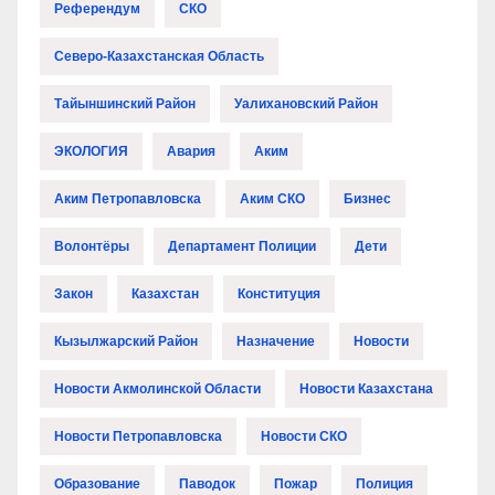
Референдум
СКО
Северо-Казахстанская Область
Тайыншинский Район
Уалихановский Район
ЭКОЛОГИЯ
Авария
Аким
Аким Петропавловска
Аким СКО
Бизнес
Волонтёры
Департамент Полиции
Дети
Закон
Казахстан
Конституция
Кызылжарский Район
Назначение
Новости
Новости Акмолинской Области
Новости Казахстана
Новости Петропавловска
Новости СКО
Образование
Паводок
Пожар
Полиция