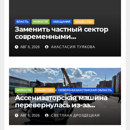
ВЛАСТЬ
НОВОСТИ
ОБЕЩАНИЯ
ОБЩЕСТВО
Заменить частный сектор
современными
многоэтажками хотят в
АВГ 6, 2026
АНАСТАСИЯ ТУЯКОВА
Петропавловске
НОВОСТИ
ОБЩЕСТВО
СЕВЕРО-КАЗАХСТАНСКАЯ ОБЛАСТЬ
Ассенизаторская машина
перевернулась из-за
столкновения с
АВГ 6, 2026
СВЕТЛАНА ДРОЗДЕЦКАЯ
легковушкой в
Петропавловске