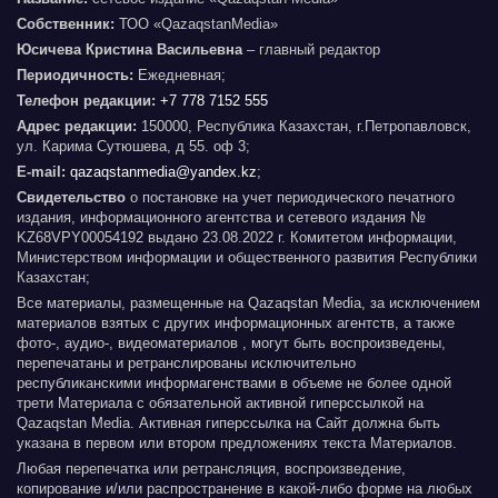
Собственник:
ТОО «QazaqstanMedia»
Юсичева Кристина Васильевна
– главный редактор
Периодичность:
Ежедневная;
Телефон редакции:
+7 778 7152 555
Адрес редакции:
150000, Республика Казахстан, г.Петропавловск,
ул. Карима Сутюшева, д 55. оф 3;
E-mail:
qazaqstanmedia@yandex.kz
;
Свидетельство
о постановке на учет периодического печатного
издания, информационного агентства и сетевого издания №
KZ68VPY00054192 выдано 23.08.2022 г. Комитетом информации,
Министерством информации и общественного развития Республики
Казахстан;
Все материалы, размещенные на Qazaqstan Media, за исключением
материалов взятых с других информационных агентств, а также
фото-, аудио-, видеоматериалов , могут быть воспроизведены,
перепечатаны и ретранслированы исключительно
республиканскими информагенствами в объеме не более одной
трети Материала с обязательной активной гиперссылкой на
Qazaqstan Media. Активная гиперссылка на Сайт должна быть
указана в первом или втором предложениях текста Материалов.
Любая перепечатка или ретрансляция, воспроизведение,
копирование и/или распространение в какой-либо форме на любых