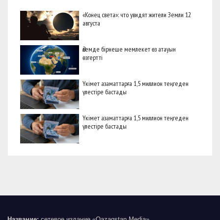
«Конец света»: что увидят жители Земли 12
августа
Әлемде бірнеше мемлекет өз атауын
өзгертті
Үкімет азаматтарға 1,5 миллион теңгеден
үлестіре бастады
Үкімет азаматтарға 1,5 миллион теңгеден
үлестіре бастады
Название:
сетевое издание «Qazaqstan Media»