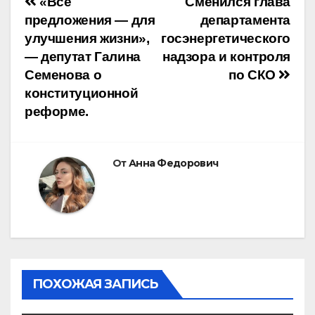
Навигация
«Все
Сменился глава
предложения — для
департамента
по
улучшения жизни»,
госэнергетического
— депутат Галина
надзора и контроля
записям
Семенова о
по СКО
конституционной
реформе.
От
Анна Федорович
ПОХОЖАЯ ЗАПИСЬ