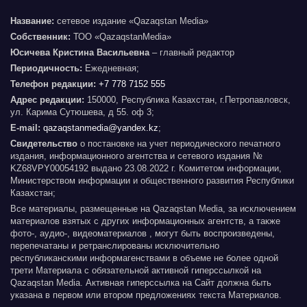
Название:
сетевое издание «Qazaqstan Media»
Собственник:
ТОО «QazaqstanMedia»
Юсичева Кристина Васильевна
– главный редактор
Периодичность:
Ежедневная;
Телефон редакции:
+7 778 7152 555
Адрес редакции:
150000, Республика Казахстан, г.Петропавловск,
ул. Карима Сутюшева, д 55. оф 3;
E-mail:
qazaqstanmedia@yandex.kz
;
Свидетельство
о постановке на учет периодического печатного
издания, информационного агентства и сетевого издания №
KZ68VPY00054192 выдано 23.08.2022 г. Комитетом информации,
Министерством информации и общественного развития Республики
Казахстан;
Все материалы, размещенные на Qazaqstan Media, за исключением
материалов взятых с других информационных агентств, а также
фото-, аудио-, видеоматериалов , могут быть воспроизведены,
перепечатаны и ретранслированы исключительно
республиканскими информагенствами в объеме не более одной
трети Материала с обязательной активной гиперссылкой на
Qazaqstan Media. Активная гиперссылка на Сайт должна быть
указана в первом или втором предложениях текста Материалов.