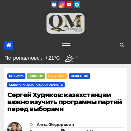
Перейти
к
содержимому
Петропавловск
+21°C
КУЛЬТУРА
НОВОСТИ
ОБЩЕСТВО
ОБЩЕСТВО
СЕВЕРО-КАЗАХСТАНСКАЯ ОБЛАСТЬ
Сергей Худяков: казахстанцам
важно изучить программы партий
перед выборами
От
Анна Федорович