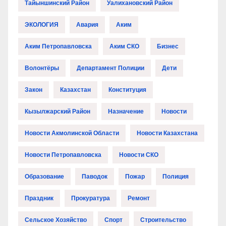
Тайыншинский Район
Уалихановский Район
ЭКОЛОГИЯ
Авария
Аким
Аким Петропавловска
Аким СКО
Бизнес
Волонтёры
Департамент Полиции
Дети
Закон
Казахстан
Конституция
Кызылжарский Район
Назначение
Новости
Новости Акмолинской Области
Новости Казахстана
Новости Петропавловска
Новости СКО
Образование
Паводок
Пожар
Полиция
Праздник
Прокуратура
Ремонт
Сельское Хозяйство
Спорт
Строительство