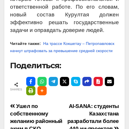
ответственной работе. По его словам,
новый состав Курултая должен
эффективно решать государственные
задачи и оправдать доверие людей.
Читайте также:
На трассе Кокшетау – Петропавловск
начнут штрафовать за превышение средней скорости
Поделиться:
SHARES
Навигация
Ушел по
AI-SANA: студенты
собственному
Казахстана
по
желанию районный
разработали более
аким в СКО
440 ии-проектов