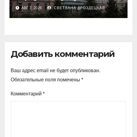
University построят филиал
АВГ 7, 2026
СВЕТЛАНА ДРОЗДЕЦКАЯ
КазНУИ за 6,5 млрд тенге
Добавить комментарий
Ваш адрес email не будет опубликован.
Обязательные поля помечены
*
Комментарий
*