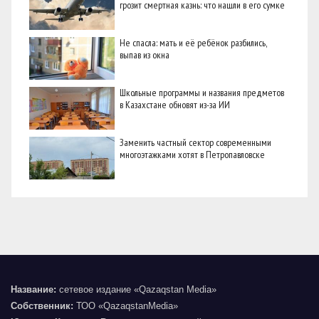
грозит смертная казнь: что нашли в его сумке
Не спасла: мать и её ребёнок разбились,
выпав из окна
Школьные программы и названия предметов
в Казахстане обновят из-за ИИ
Заменить частный сектор современными
многоэтажками хотят в Петропавловске
Название:
сетевое издание «Qazaqstan Media»
Собственник:
ТОО «QazaqstanMedia»