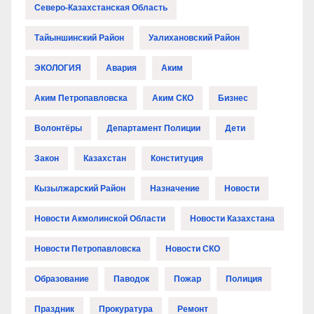
Северо-Казахстанская Область
Тайыншинский Район
Уалихановский Район
ЭКОЛОГИЯ
Авария
Аким
Аким Петропавловска
Аким СКО
Бизнес
Волонтёры
Департамент Полиции
Дети
Закон
Казахстан
Конституция
Кызылжарский Район
Назначение
Новости
Новости Акмолинской Области
Новости Казахстана
Новости Петропавловска
Новости СКО
Образование
Паводок
Пожар
Полиция
Праздник
Прокуратура
Ремонт