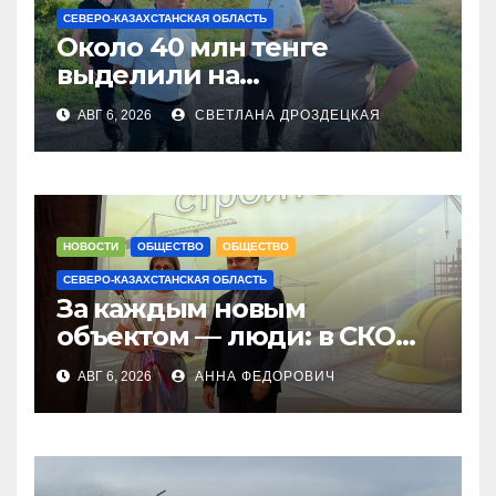
СЕВЕРО-КАЗАХСТАНСКАЯ ОБЛАСТЬ
Около 40 млн тенге
выделили на
модернизацию котельных
АВГ 6, 2026
СВЕТЛАНА ДРОЗДЕЦКАЯ
в городе Тайынше
НОВОСТИ
ОБЩЕСТВО
ОБЩЕСТВО
СЕВЕРО-КАЗАХСТАНСКАЯ ОБЛАСТЬ
За каждым новым
объектом — люди: в СКО
чествовали строителей
АВГ 6, 2026
АННА ФЕДОРОВИЧ