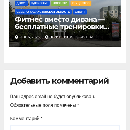
ДОСУГ
ЗДОРОВЬЕ
НОВОСТИ
ОБЩЕСТВО
СЕВЕРО-КАЗАХСТАНСКАЯ ОБЛАСТЬ
СПОРТ
Фитнес вместо дивана —
бесплатные тренировки
запускают в
АВГ 6, 2026
КРИСТИНА ЮСИЧЕВА
Петропавловске
Добавить комментарий
Ваш адрес email не будет опубликован.
Обязательные поля помечены
*
Комментарий
*