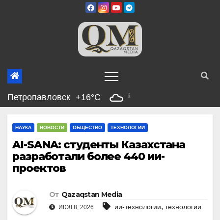
Перейти
к
содержимому
Петропавловск
+16°C
НАУКА
НОВОСТИ
ОБЩЕСТВО
ТЕХНОЛОГИИ
AI-SANA: студенты Казахстана
разработали более 440 ии-
проектов
От
Qazaqstan Media
,
ии-технологии
технологии
ИЮЛ 8, 2026