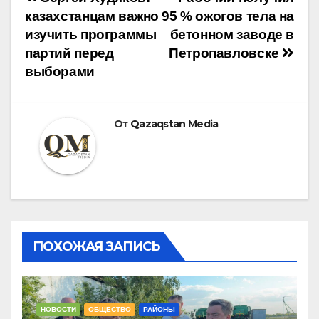
Навигация
казахстанцам важно
95 % ожогов тела на
по
изучить программы
бетонном заводе в
партий перед
Петропавловске
записям
выборами
От
Qazaqstan Media
ПОХОЖАЯ ЗАПИСЬ
НОВОСТИ
ОБЩЕСТВО
РАЙОНЫ