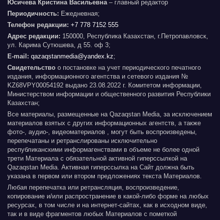
Юсичева Кристина Васильевна
– главный редактор
Периодичность:
Ежедневная;
Телефон редакции:
+7 778 7152 555
Адрес редакции:
150000, Республика Казахстан, г.Петропавловск,
ул. Карима Сутюшева, д 55. оф 3;
E-mail:
qazaqstanmedia@yandex.kz
;
Свидетельство
о постановке на учет периодического печатного
издания, информационного агентства и сетевого издания №
KZ68VPY00054192 выдано 23.08.2022 г. Комитетом информации,
Министерством информации и общественного развития Республики
Казахстан;
Все материалы, размещенные на Qazaqstan Media, за исключением
материалов взятых с других информационных агентств, а также
фото-, аудио-, видеоматериалов , могут быть воспроизведены,
перепечатаны и ретранслированы исключительно
республиканскими информагенствами в объеме не более одной
трети Материала с обязательной активной гиперссылкой на
Qazaqstan Media. Активная гиперссылка на Сайт должна быть
указана в первом или втором предложениях текста Материалов.
Любая перепечатка или ретрансляция, воспроизведение,
копирование и/или распространение в какой-либо форме на любых
ресурсах, в том числе и на интернет-сайтах, как в исходном виде,
так и в виде фрагментов любых Материалов с пометкой