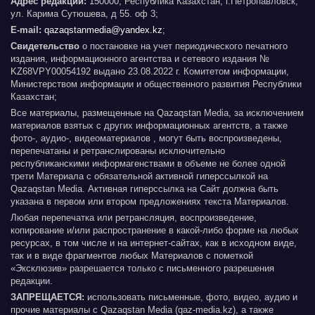
Адрес редакции:
150000, Республика Казахстан, г.Петропавловск,
ул. Карима Сутюшева, д 55. оф 3;
E-mail:
qazaqstanmedia@yandex.kz
;
Свидетельство
о постановке на учет периодического печатного
издания, информационного агентства и сетевого издания №
KZ68VPY00054192 выдано 23.08.2022 г. Комитетом информации,
Министерством информации и общественного развития Республики
Казахстан;
Все материалы, размещенные на Qazaqstan Media, за исключением
материалов взятых с других информационных агентств, а также
фото-, аудио-, видеоматериалов , могут быть воспроизведены,
перепечатаны и ретранслированы исключительно
республиканскими информагенствами в объеме не более одной
трети Материала с обязательной активной гиперссылкой на
Qazaqstan Media. Активная гиперссылка на Сайт должна быть
указана в первом или втором предложениях текста Материалов.
Любая перепечатка или ретрансляция, воспроизведение,
копирование и/или распространение в какой-либо форме на любых
ресурсах, в том числе и на интернет-сайтах, как в исходном виде,
так и в виде фрагментов любых Материалов с пометкой
«Эксклюзив» разрешается только с письменного разрешения
редакции.
ЗАПРЕЩАЕТСЯ:
использовать письменные, фото, видео, аудио и
прочие материалы с Qazaqstan Media (qaz-media.kz), а также