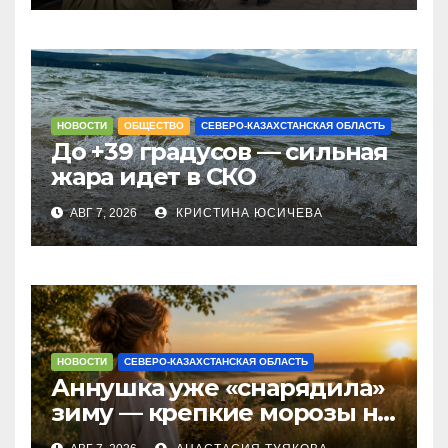
НОВОСТИ
ОБЩЕСТВО
СЕВЕРО-КАЗАХСТАНСКАЯ ОБЛАСТЬ
До +39 градусов — сильная
жара идет в СКО
АВГ 7, 2026
КРИСТИНА ЮСИЧЕВА
НОВОСТИ
СЕВЕРО-КАЗАХСТАНСКАЯ ОБЛАСТЬ
Аннушка уже «снарядила»
зиму — крепкие морозы на
севере Казахстана