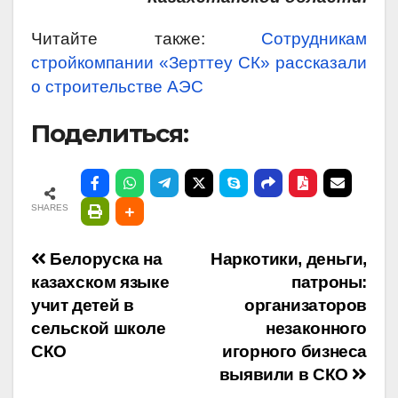
Читайте также:
Сотрудникам
стройкомпании «Зерттеу СК» рассказали
о строительстве АЭС
Поделиться:
SHARES
Навигация
Белоруска на
Наркотики, деньги,
казахском языке
патроны:
по
учит детей в
организаторов
сельской школе
незаконного
записям
СКО
игорного бизнеса
выявили в СКО