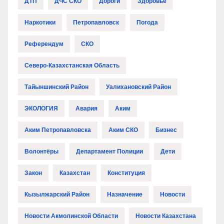
ДТП
ДЧС СКО
Дороги
Здоровье
Наркотики
Петропавловск
Погода
Референдум
СКО
Северо-Казахстанская Область
Тайыншинский Район
Уалихановский Район
ЭКОЛОГИЯ
Авария
Аким
Аким Петропавловска
Аким СКО
Бизнес
Волонтёры
Департамент Полиции
Дети
Закон
Казахстан
Конституция
Кызылжарский Район
Назначение
Новости
Новости Акмолинской Области
Новости Казахстана