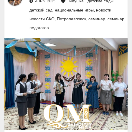
,
,
"Ивушка"
детские сады
АПР 9, 2025
,
,
,
детский сад
национальные игры
новости
,
,
,
новости СКО
Петропавловск
семинар
семинар
педагогов