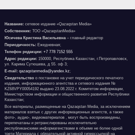
Название:
сетевое издание «Qazaqstan Media»
Собственник:
ТОО «QazaqstanMedia»
Юсичева Кристина Васильевна
– главный редактор
Периодичность:
Ежедневная;
Телефон редакции:
+7 778 7152 555
Адрес редакции:
150000, Республика Казахстан, г.Петропавловск,
ул. Карима Сутюшева, д 55. оф 3;
E-mail:
qazaqstanmedia@yandex.kz
;
Свидетельство
о постановке на учет периодического печатного
издания, информационного агентства и сетевого издания №
KZ68VPY00054192 выдано 23.08.2022 г. Комитетом информации,
Министерством информации и общественного развития Республики
Казахстан;
Все материалы, размещенные на Qazaqstan Media, за исключением
материалов взятых с других информационных агентств, а также
фото-, аудио-, видеоматериалов , могут быть воспроизведены,
перепечатаны и ретранслированы исключительно
республиканскими информагенствами в объеме не более одной
трети Материала с обязательной активной гиперссылкой на