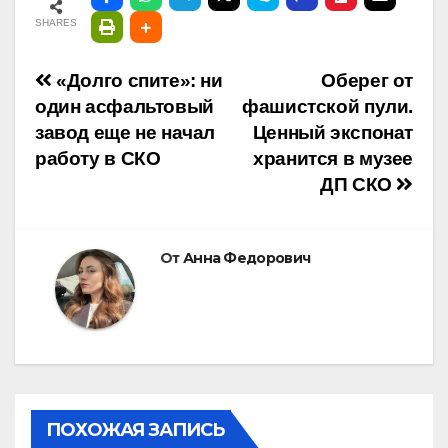
SHARES
Навигация
«Долго спите»: ни
Оберег от
один асфальтовый
фашистской пули.
по
завод еще не начал
Ценный экспонат
работу в СКО
хранится в музее
записям
ДП СКО
От
Анна Федорович
ПОХОЖАЯ ЗАПИСЬ