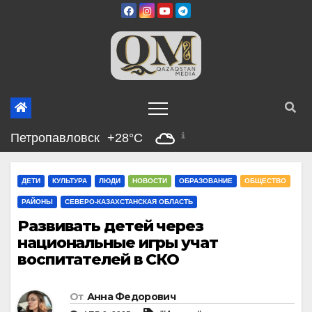
Перейти
к
содержимому
Петропавловск
+28°C
ДЕТИ
КУЛЬТУРА
ЛЮДИ
НОВОСТИ
ОБРАЗОВАНИЕ
ОБЩЕСТВО
РАЙОНЫ
СЕВЕРО-КАЗАХСТАНСКАЯ ОБЛАСТЬ
Развивать детей через
национальные игры учат
воспитателей в СКО
От
Анна Федорович