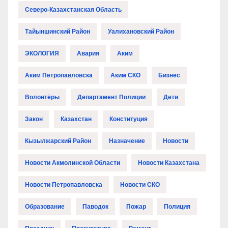
Северо-Казахстанская Область
Тайыншинский Район
Уалихановский Район
ЭКОЛОГИЯ
Авария
Аким
Аким Петропавловска
Аким СКО
Бизнес
Волонтёры
Департамент Полиции
Дети
Закон
Казахстан
Конституция
Кызылжарский Район
Назначение
Новости
Новости Акмолинской Области
Новости Казахстана
Новости Петропавловска
Новости СКО
Образование
Паводок
Пожар
Полиция