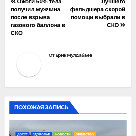
Навигация
Ожоги 60% тела
Лучшего
получил мужчина
фельдшера скорой
по
после взрыва
помощи выбрали в
газового баллона в
СКО
записям
СКО
От
Ерик Мулдабаев
ПОХОЖАЯ ЗАПИСЬ
ДОСУГ
ЗДОРОВЬЕ
НОВОСТИ
ОБЩЕСТВО