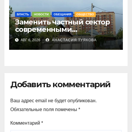
ВЛАСТЬ
НОВОСТИ
ОБЕЩАНИЯ
ОБЩЕСТВО
Заменить частный сектор
современными
многоэтажками хотят в
АВГ 6, 2026
АНАСТАСИЯ ТУЯКОВА
Петропавловске
Добавить комментарий
Ваш адрес email не будет опубликован.
Обязательные поля помечены
*
Комментарий
*