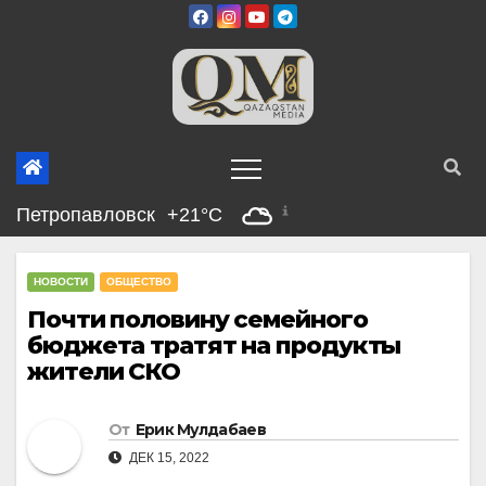
Перейти
к
содержимому
Петропавловск
+21°C
НОВОСТИ
ОБЩЕСТВО
Почти половину семейного
бюджета тратят на продукты
жители СКО
От
Ерик Мулдабаев
ДЕК 15, 2022