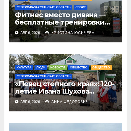
СЕВЕРО-КАЗАХСТАНСКАЯ ОБЛАСТЬ
СПОРТ
Фитнес вместо дивана —
бесплатные тренировки
запускают в
АВГ 6, 2026
КРИСТИНА ЮСИЧЕВА
Петропавловске
КУЛЬТУРА
ЛЮДИ
НОВОСТИ
ОБЩЕСТВО
ОБЩЕСТВО
СЕВЕРО-КАЗАХСТАНСКАЯ ОБЛАСТЬ
«Певец степного края»: 120-
летие Ивана Шухова
отметили в Жамбылском
АВГ 6, 2026
АННА ФЕДОРОВИЧ
районе СКО