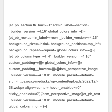
[et_pb_section fb_built=»1″ admin_label=»section»
_builder_version=»4.16″ global_colors_info=»{}»]
[et_pb_row admin_label=»row» _builder_version=»4.16″
background_size=»initial» background_position=»top_left»
background_repeat=»repeat» global_colors_info=»{}»]
[et_pb_column type=»4_4″ _builder_version=»4.16″
custom_padding=»|||» global_colors_info=»{}»
custom_padding__hover=»|||»][dsm_perspective_image
_builder_version=»4.18.0″ _module_preset=»default»
src=»https://qaz-media.kz/wp-content/uploads/2022/12/i-
38.webp» align=»center» hover_enabled=»0″
sticky_enabled=»0″][/dsm_perspective_image][et_pb_text
_builder_version=»4.18.0″ _module_preset=»default»
global_colors_info=»{}»]