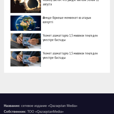
августа
Әлемде бірнеше мемлекет өз атауын
өзгертті
Үкімет азаматтарға 1,5 миллион теңгеден
үлестіре бастады
Үкімет азаматтарға 1,5 миллион теңгеден
үлестіре бастады
Название:
сетевое издание «Qazaqstan Media»
Собственник:
ТОО «QazaqstanMedia»