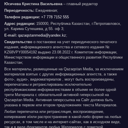
Юсичева Кристина Васильевна
– главный редактор
Периодичность:
Ежедневная;
Телефон редакции:
+7 778 7152 555
Адрес редакции:
150000, Республика Казахстан, г.Петропавловск,
ул. Карима Сутюшева, д 55. оф 3;
E-mail:
qazaqstanmedia@yandex.kz
;
Свидетельство
о постановке на учет периодического печатного
издания, информационного агентства и сетевого издания №
KZ68VPY00054192 выдано 23.08.2022 г. Комитетом информации,
Министерством информации и общественного развития Республики
Казахстан;
Все материалы, размещенные на Qazaqstan Media, за исключением
материалов взятых с других информационных агентств, а также
фото-, аудио-, видеоматериалов , могут быть воспроизведены,
перепечатаны и ретранслированы исключительно
республиканскими информагенствами в объеме не более одной
трети Материала с обязательной активной гиперссылкой на
Qazaqstan Media. Активная гиперссылка на Сайт должна быть
указана в первом или втором предложениях текста Материалов.
Любая перепечатка или ретрансляция, воспроизведение,
копирование и/или распространение в какой-либо форме на любых
ресурсах, в том числе и на интернет-сайтах, как в исходном виде,
так и в виде фрагментов любых Материалов с пометкой