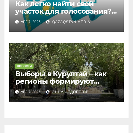
Как легко найти свой
участок для голосования?
Запущен онлайн-сервис
АВГ 7, 2026
QAZAQSTAN MEDIA
НОВОСТИ
Выборы в Курултай – как
регионы формируют
политическую повестку
АВГ 7, 2026
АННА ФЕДОРОВИЧ