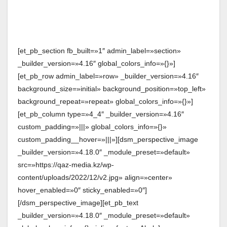
[et_pb_section fb_built=»1″ admin_label=»section»
_builder_version=»4.16″ global_colors_info=»{}»]
[et_pb_row admin_label=»row» _builder_version=»4.16″
background_size=»initial» background_position=»top_left»
background_repeat=»repeat» global_colors_info=»{}»]
[et_pb_column type=»4_4″ _builder_version=»4.16″
custom_padding=»|||» global_colors_info=»{}»
custom_padding__hover=»|||»][dsm_perspective_image
_builder_version=»4.18.0″ _module_preset=»default»
src=»https://qaz-media.kz/wp-
content/uploads/2022/12/v2.jpg» align=»center»
hover_enabled=»0″ sticky_enabled=»0″]
[/dsm_perspective_image][et_pb_text
_builder_version=»4.18.0″ _module_preset=»default»