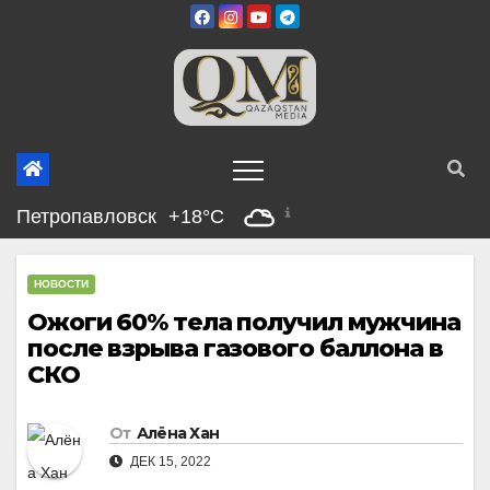
Перейти
к
содержимому
Петропавловск
+18°C
НОВОСТИ
Ожоги 60% тела получил мужчина
после взрыва газового баллона в
СКО
От
Алёна Хан
ДЕК 15, 2022