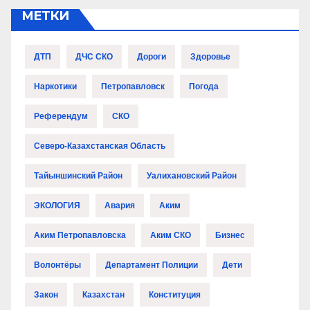
МЕТКИ
ДТП
ДЧС СКО
Дороги
Здоровье
Наркотики
Петропавловск
Погода
Референдум
СКО
Северо-Казахстанская Область
Тайыншинский Район
Уалихановский Район
ЭКОЛОГИЯ
Авария
Аким
Аким Петропавловска
Аким СКО
Бизнес
Волонтёры
Департамент Полиции
Дети
Закон
Казахстан
Конституция