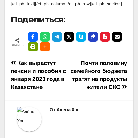
[/et_pb_text][/et_pb_column][/et_pb_row][/et_pb_section]
Поделиться:
SHARES
Навигация
Как вырастут
Почти половину
пенсии и пособия с
семейного бюджета
по
января 2023 года в
тратят на продукты
Казахстане
жители СКО
записям
От
Алёна Хан