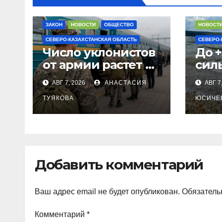
ЗАКОН
НОВОСТИ
ОБЩЕСТВО
НОВОСТ
СЕВЕРО-КАЗАХСТАНСКАЯ ОБЛАСТЬ
СЕВЕРО-
Число уклонистов
До +
от армии растет в
сил
СКО
в С
АВГ 7, 2026
АНАСТАСИЯ
АВГ 7
ТУЯКОВА
ЮСИЧЕ
Добавить комментарий
Ваш адрес email не будет опубликован.
Обязатель
Комментарий
*