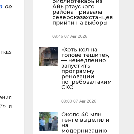
библиотекарь из
a
со
Айыртауского
района призвала
североказахстанцев
прийти на выборы
09:46
07 Авг 2026
«Хоть кол на
тказ
голове тешите»,
— немедленно
запустить
программу
реновации
потребовал аким
СКО
ения
09:00
07 Авг 2026
?» и
Около 40 млн
тенге выделили
на
модернизацию