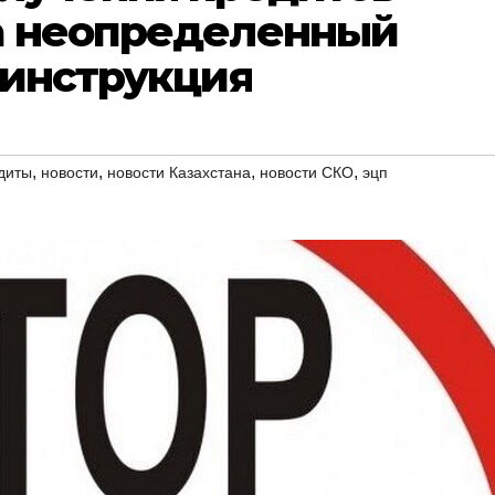
а неопределенный
 инструкция
,
,
,
,
диты
новости
новости Казахстана
новости СКО
эцп