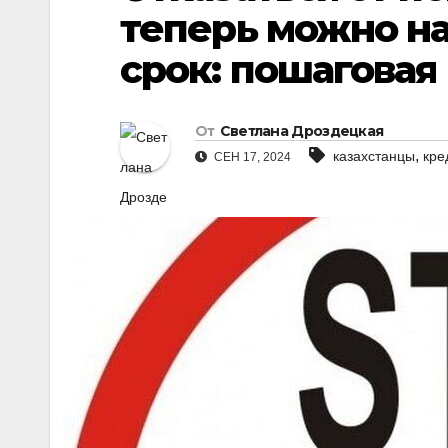
теперь можно н
срок: пошаговая
От
Светлана Дроздецкая
,
казахстанцы
кре
СЕН 17, 2024