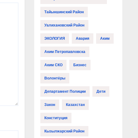
Тайыншинский Район
Уалихановский Район
ЭКОЛОГИЯ
Авария
Аким
Аким Петропавловска
Аким СКО
Бизнес
Волонтёры
Департамент Полиции
Дети
Закон
Казахстан
Конституция
Кызылжарский Район