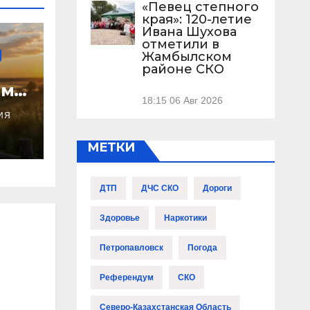
«Певец степного
края»: 120-летие
Ивана Шухова
отметили в
Жамбылском
районе СКО
иму
18:15
06 Авг 2026
озы
ИЯ
МЕТКИ
ДТП
ДЧС СКО
Дороги
Здоровье
Наркотики
Петропавловск
Погода
Референдум
СКО
Северо-Казахстанская Область