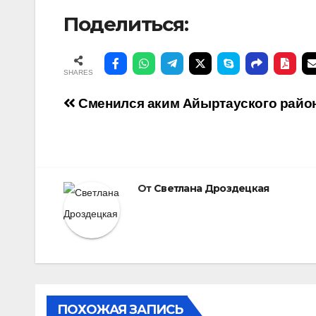
Поделиться:
SHARES
Навигация
Сменился аким Айыртауского райо
по
записям
От
Светлана Дроздецкая
ПОХОЖАЯ ЗАПИСЬ