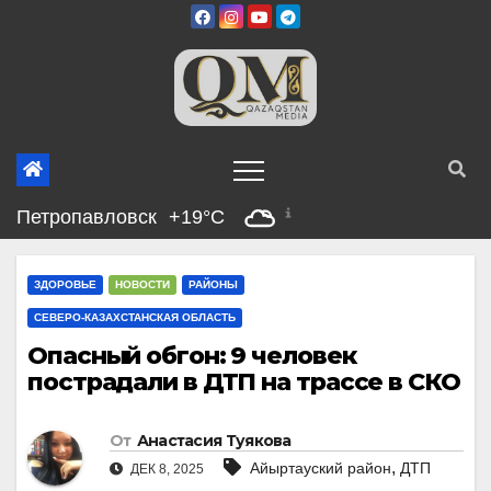
Перейти
к
содержимому
Петропавловск
+19°C
ЗДОРОВЬЕ
НОВОСТИ
РАЙОНЫ
СЕВЕРО-КАЗАХСТАНСКАЯ ОБЛАСТЬ
Опасный обгон: 9 человек
пострадали в ДТП на трассе в СКО
От
Анастасия Туякова
,
Айыртауский район
ДТП
ДЕК 8, 2025