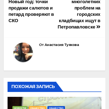
Новый год: точки
многолетних
по
продажи салютов и
проблем на
петард проверяют в
городских
записям
СКО
кладбищах ищут в
Петропавловске
От
Анастасия Туякова
ПОХОЖАЯ ЗАПИСЬ
НОВОСТИ
ОБЩЕСТВО
ОБЩЕСТВО