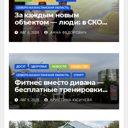
СЕВЕРО-КАЗАХСТАНСКАЯ ОБЛАСТЬ
За каждым новым
объектом — люди: в СКО
чествовали строителей
АВГ 6, 2026
АННА ФЕДОРОВИЧ
ДОСУГ
ЗДОРОВЬЕ
НОВОСТИ
ОБЩЕСТВО
СЕВЕРО-КАЗАХСТАНСКАЯ ОБЛАСТЬ
СПОРТ
Фитнес вместо дивана —
бесплатные тренировки
запускают в
АВГ 6, 2026
КРИСТИНА ЮСИЧЕВА
Петропавловске