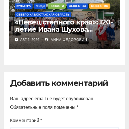
КУЛЬТУРА
ЛЮДИ
НОВОСТИ
ОБЩЕСТВО
ОБЩЕСТВО
СЕВЕРО-КАЗАХСТАНСКАЯ ОБЛАСТЬ
«Певец степного края»: 120-
летие Ивана Шухова
отметили в Жамбылском
АВГ 6, 2026
АННА ФЕДОРОВИЧ
районе СКО
Добавить комментарий
Ваш адрес email не будет опубликован.
Обязательные поля помечены
*
Комментарий
*