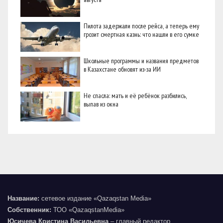
Пилота задержали после рейса, а теперь ему
грозит смертная казнь: что нашли в его сумке
Школьные программы и названия предметов
в Казахстане обновят из-за ИИ
Не спасла: мать и её ребёнок разбились,
выпав из окна
Название:
сетевое издание «Qazaqstan Media»
Собственник:
ТОО «QazaqstanMedia»
Юсичева Кристина Васильевна
– главный редактор