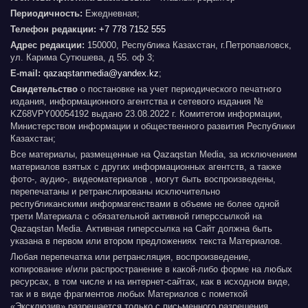
Периодичность:
Ежедневная;
Телефон редакции:
+7 778 7152 555
Адрес редакции:
150000, Республика Казахстан, г.Петропавловск,
ул. Карима Сутюшева, д 55. оф 3;
E-mail:
qazaqstanmedia@yandex.kz
;
Свидетельство
о постановке на учет периодического печатного
издания, информационного агентства и сетевого издания №
KZ68VPY00054192 выдано 23.08.2022 г. Комитетом информации,
Министерством информации и общественного развития Республики
Казахстан;
Все материалы, размещенные на Qazaqstan Media, за исключением
материалов взятых с других информационных агентств, а также
фото-, аудио-, видеоматериалов , могут быть воспроизведены,
перепечатаны и ретранслированы исключительно
республиканскими информагенствами в объеме не более одной
трети Материала с обязательной активной гиперссылкой на
Qazaqstan Media. Активная гиперссылка на Сайт должна быть
указана в первом или втором предложениях текста Материалов.
Любая перепечатка или ретрансляция, воспроизведение,
копирование и/или распространение в какой-либо форме на любых
ресурсах, в том числе и на интернет-сайтах, как в исходном виде,
так и в виде фрагментов любых Материалов с пометкой
«Эксклюзив» разрешается только с письменного разрешения