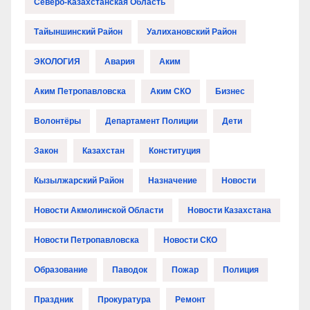
Северо-Казахстанская Область
Тайыншинский Район
Уалихановский Район
ЭКОЛОГИЯ
Авария
Аким
Аким Петропавловска
Аким СКО
Бизнес
Волонтёры
Департамент Полиции
Дети
Закон
Казахстан
Конституция
Кызылжарский Район
Назначение
Новости
Новости Акмолинской Области
Новости Казахстана
Новости Петропавловска
Новости СКО
Образование
Паводок
Пожар
Полиция
Праздник
Прокуратура
Ремонт